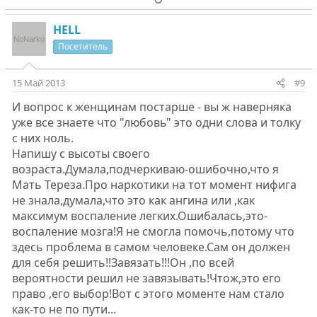
о
е
з
г
HELL
и
а
Посетитель
т
т
и
и
15 Май 2013
#9
в
в
И вопрос к женщинам постарше - вы ж наверняка
н
н
уже все знаете что "любовь" это одни слова и толку
ы
ы
с них ноль.
й
й
Напишу с высоты своего
г
г
возраста.Думала,подчеркиваю-ошибочно,что я
о
о
Мать Тереза.Про наркотики на тот момент нифига
л
л
не знала,думала,что это как ангина или ,как
о
о
максимум воспаление легких.Ошибалась,это-
с
с
воспаление мозга!Я не смогла помочь,потому что
здесь проблема в самом человеке.Сам он должен
для себя решить!!Завязать!!!Он ,по всей
вероятности решил не завязывать!Чтож,это его
право ,его выбор!Вот с этого моменте нам стало
как-то не по пути...