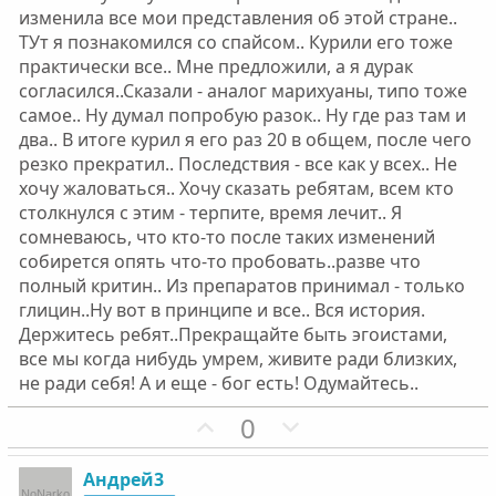
о
о
изменила все мои представления об этой стране..
с
с
ТУт я познакомился со спайсом.. Курили его тоже
практически все.. Мне предложили, а я дурак
согласился..Сказали - аналог марихуаны, типо тоже
самое.. Ну думал попробую разок.. Ну где раз там и
два.. В итоге курил я его раз 20 в общем, после чего
резко прекратил.. Последствия - все как у всех.. Не
хочу жаловаться.. Хочу сказать ребятам, всем кто
столкнулся с этим - терпите, время лечит.. Я
сомневаюсь, что кто-то после таких изменений
собирется опять что-то пробовать..разве что
полный критин.. Из препаратов принимал - только
глицин..Ну вот в принципе и все.. Вся история.
Держитесь ребят..Прекращайте быть эгоистами,
все мы когда нибудь умрем, живите ради близких,
не ради себя! А и еще - бог есть! Одумайтесь..
П
Н
0
о
е
з
г
Андрей3