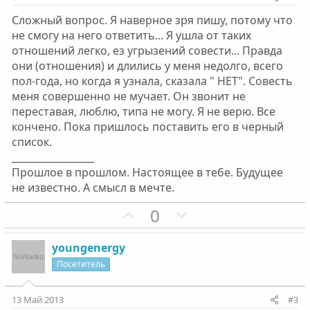
Сложный вопрос. Я наверное зря пишу, потому что
не смогу на него ответить... Я ушла от таких
отношений легко, ез угрызений совести... Правда
они (отношения) и длились у меня недолго, всего
пол-года, но когда я узнала, сказала " НЕТ". Совесть
меня совершенно не мучает. Он звонит не
переставая, люблю, типа не могу. Я не верю. Все
кончено. Пока пришлось поставить его в черный
список.
_________________
Прошлое в прошлом. Настоящее в тебе. Будущее
не известно. А смысл в мечте.
П
Н
0
о
е
з
г
youngenergy
и
а
Посетитель
т
т
и
и
13 Май 2013
#3