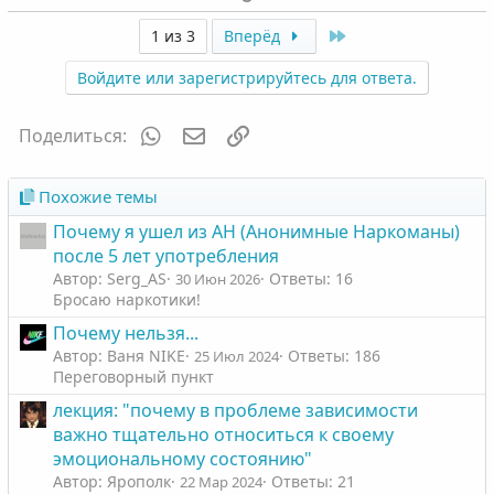
о
е
л
л
з
г
Last
1 из 3
Вперёд
о
о
и
а
с
с
Войдите или зарегистрируйтесь для ответа.
т
т
и
и
WhatsApp
Электронная почта
Ссылка
Поделиться:
в
в
н
н
ы
ы
Похожие темы
й
й
Почему я ушел из АН (Анонимные Наркоманы)
г
г
после 5 лет употребления
о
о
Автор: Serg_AS
Ответы: 16
30 Июн 2026
л
л
Бросаю наркотики!
о
о
Почему нельзя...
с
с
Автор: Ваня NIKE
Ответы: 186
25 Июл 2024
Переговорный пункт
лекция: "почему в проблеме зависимости
важно тщательно относиться к своему
эмоциональному состоянию"
Автор: Ярополк
Ответы: 21
22 Мар 2024