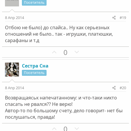
и
а
Посетитель
т
т
и
и
8 Апр 2014
#19
в
в
Отбою не было) до спайса.. Ну как серьезных
н
н
отношений не было.. так - игрушки, платюшки,
ы
ы
сарафаны и т.д
й
й
г
П
г
Н
0
о
о
о
е
л
з
л
г
Сестра Сна
о
и
о
а
Посетитель
с
т
с
т
и
и
8 Апр 2014
#20
в
в
Возвращаяськ напечатанному: и что-таки никто
н
н
спасать не рвался?? Не верю!
ы
ы
Автор-то по большому счету, дело говорит- нет бы
й
й
послушаться, правда!
г
г
П
Н
0
о
о