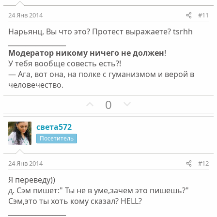
т
т
о
о
и
и
24 Янв 2014
#11
с
с
в
в
Нарьянц, Вы что это? Протест выражаете? tsrhh
н
н
_________________
ы
ы
Модератор никому ничего не должен
!
й
й
У тебя вообще совесть есть?!
г
г
— Ага, вот она, на полке с гуманизмом и верой в
о
о
человечество.
л
л
П
Н
0
о
о
о
е
с
с
з
г
света572
и
а
Посетитель
т
т
и
и
24 Янв 2014
#12
в
в
Я переведу))
н
н
д. Сэм пишет:" Ты не в уме,зачем это пишешь?"
ы
ы
Сэм,это ты хоть кому сказал? HELL?
й
й
_________________