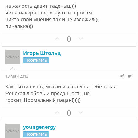
в
в
на жалость давит, гаденыш)))
н
н
чёт я наверно перегнул с вопросом
ы
ы
никто свои мнения так и не изложил(((
й
й
пичалька)))
г
г
П
Н
0
о
о
о
е
л
л
з
г
о
о
Игорь Штольц
и
а
с
с
Посетитель
т
т
и
и
13 Май 2013
#4
в
в
Как ты пишешь, мысли излагаешь, тебе такая
н
н
женская любовь и преданность не
ы
ы
грозит..Нормальный пацан!)))))
й
й
г
П
г
Н
0
о
о
о
е
л
з
л
г
youngenergy
о
и
о
а
Посетитель