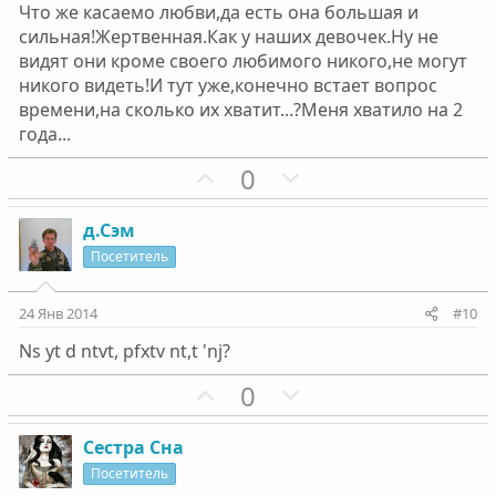
Что же касаемо любви,да есть она большая и
сильная!Жертвенная.Как у наших девочек.Ну не
видят они кроме своего любимого никого,не могут
никого видеть!И тут уже,конечно встает вопрос
времени,на сколько их хватит...?Меня хватило на 2
года...
П
Н
0
о
е
з
г
д.Сэм
и
а
Посетитель
т
т
и
и
24 Янв 2014
#10
в
в
Ns yt d ntvt, pfxtv nt,t 'nj?
н
н
ы
ы
П
Н
0
й
й
о
е
г
г
з
г
Сестра Сна
о
о
и
а
Посетитель
л
л