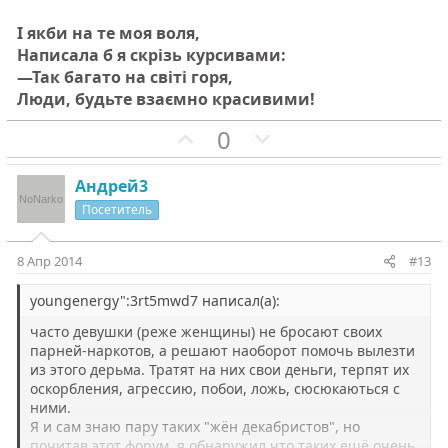
г
г
о
о
І якби на те моя воля,
л
л
Написала б я скрізь курсивами:
о
о
—Так багато на світі горя,
с
с
Люди, будьте взаємно красивими!
П
Н
0
о
е
з
г
Андрей3
и
а
Посетитель
т
т
и
и
8 Апр 2014
#13
в
в
н
н
youngenergy":3rt5mwd7 написал(а):
ы
ы
часто девушки (реже женщины) не бросают своих
й
й
парней-наркотов, а решают наоборот помочь вылезти
из этого дерьма. Тратят на них свои деньги, терпят их
г
г
оскорбления, агрессию, побои, ложь, сюсюкаються с
о
о
ними.
л
л
Я и сам знаю пару таких "жён декабристов", но
почитав этот форум, я обнаружил что таких ещё очень