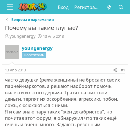
Вход
Регистрация
Вопросы о наркомании
Почему вы такие глупые?
А
Д
youngenergy
13 Апр 2013
в
а
т
т
youngenergy
о
а
Посетитель
р
н
т
а
е
ч
13 Апр 2013
#1
м
а
часто девушки (реже женщины) не бросают своих
ы
л
а
парней-наркотов, а решают наоборот помочь
вылезти из этого дерьма. Тратят на них свои
деньги, терпят их оскорбления, агрессию, побои,
ложь, сюсюкаються с ними.
Я и сам знаю пару таких "жён декабристов", но
почитав этот форум, я обнаружил что таких ещё
очень и очень много. Задаюсь резонным