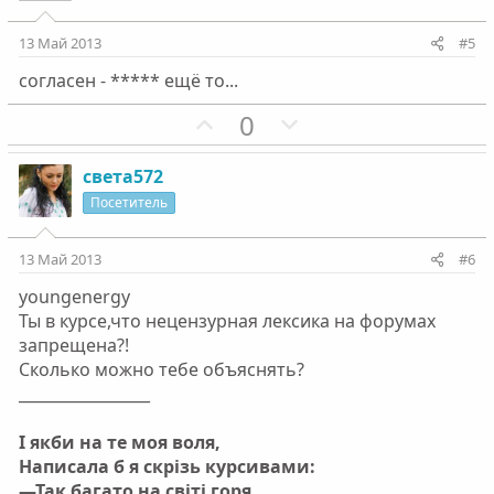
с
т
с
т
и
и
13 Май 2013
#5
в
в
согласен - ***** ещё то...
н
н
ы
ы
П
Н
0
й
й
о
е
г
г
з
г
света572
о
о
и
а
Посетитель
л
л
т
т
о
о
и
и
13 Май 2013
#6
с
с
в
в
youngenergy
н
н
Ты в курсе,что нецензурная лексика на форумах
ы
ы
запрещена?!
й
й
Сколько можно тебе объяснять?
г
г
_________________
о
о
л
л
І якби на те моя воля,
о
о
Написала б я скрізь курсивами:
с
с
—Так багато на світі горя,