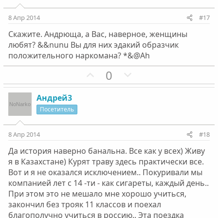
о
о
т
т
с
с
и
и
8 Апр 2014
#17
в
в
Скажите. Андрюща, а Вас, наверное, женщины
н
н
любят? &&nunu Вы для них эдакий образчик
ы
ы
положительного наркомана? *&@Ah
й
й
г
П
г
Н
0
о
о
о
е
л
з
л
г
Андрей3
о
и
о
а
Посетитель
с
т
с
т
и
и
8 Апр 2014
#18
в
в
Да история наверно банальна. Все как у всех) Живу
н
н
я в Казахстане) Курят траву здесь практически все.
ы
ы
Вот и я не оказался исключением.. Покуривали мы
й
й
компанией лет с 14 -ти - как сигареты, каждый день..
г
г
При этом это не мешало мне хорошо учиться,
о
о
закончил без трояк 11 классов и поехал
л
л
благополучно учиться в россию.. Эта поездка