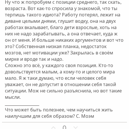
Ну что ж попробуем с позиции среднего, так скать,
й
й
возраста. Вот как-то спросила у знакомой, что ты
г
г
терпишь такого идиота? Работу потерял, лежит на
о
о
диване целыми днями, глушит водку, она на двух
л
л
работах вкалывает, благо дети взрослые, хоть на
о
о
них не надо зарабатывать, а она отвечает, куда ж
с
с
он от меня. И больше никаких аргументов и вот что
это? Собственная низкая планка, недостаток
мозгов, нет мотивации уже? Закрылась в своём
мирке и вроде так и надо.
Сложно это всё, у каждого своя позиция. Кто-то
довольствуется малым, а кому-то и целого мира
мало. Я ж таки думаю, что если человек себя
уважает, он не допустит в отношении себя такой
ситуации. Мож не сильно разъяснила, но вот такие
мысли.
_________________
Что может быть полезнее, чем научиться жить
наилучшим для себя образом? С. Моэм
П
Н
0