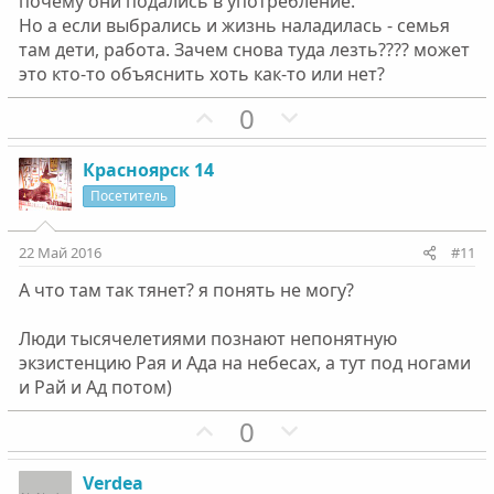
почему они подались в употребление.
Но а если выбрались и жизнь наладилась - семья
там дети, работа. Зачем снова туда лезть???? может
это кто-то объяснить хоть как-то или нет?
П
Н
0
о
е
з
г
Красноярск 14
и
а
Посетитель
т
т
и
и
22 Май 2016
#11
в
в
А что там так тянет? я понять не могу?
н
н
ы
ы
Люди тысячелетиями познают непонятную
й
й
экзистенцию Рая и Ада на небесах, а тут под ногами
г
г
и Рай и Ад потом)
о
о
П
Н
0
л
л
о
е
о
о
з
г
с
с
Verdea