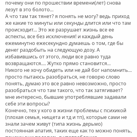
й
й
почему они по прошествии времени(лет) снова
г
г
лезут в это болото...
о
о
А что там так тянет? я понять не могу? ведь приход
л
л
же какие то минуты или секунды длится или что там
о
о
происходит... Это же разрушает жизнь все ее
с
с
аспекты, все без исключения! и каждый день
ежеминутно ежесекундно думаешь о том, где бы
денег раздобыть на следующую дозу. А
избавившись от этого, люди все равно туда
возвращаются.... Жутко прямо становится...
Никого не хочу обидеть или не дай бог напомнить...
просто пытаюсь разобраться, не говорю слово
понять, думаю это все равно невозможно, просто
разобраться что там такого, что так затягивает?
мне интересно, бывшие употреблявшие задавали
себе эти вопросы?
Конечно, тех у кого в жизни проблемы с психикой
(плохая семья, нищета и тд и тп), которые сами не
знали зачем живут (типа жизнь дерьмо)
постоянная апатия, таких еще как то можно понять,