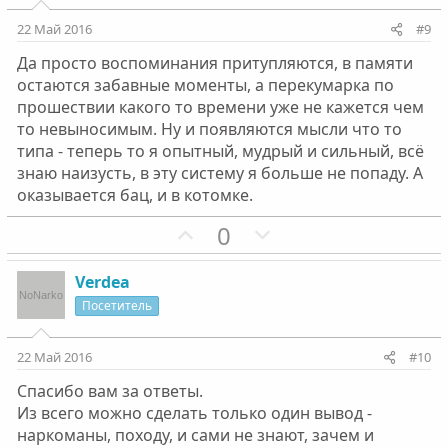
т
т
и
и
22 Май 2016
#9
в
в
Да просто воспоминания притупляются, в памяти
н
н
остаются забавные моменты, а перекумарка по
ы
ы
прошествии какого то времени уже не кажется чем
й
й
то невыносимым. Ну и появляются мысли что то
г
г
типа - теперь то я опытный, мудрый и сильный, всё
о
о
знаю наизусть, в эту систему я больше не попаду. А
л
л
оказывается бац, и в котомке.
о
о
П
Н
0
с
с
о
е
з
г
Verdea
и
а
Посетитель
т
т
и
и
22 Май 2016
#10
в
в
Спасибо вам за ответы.
н
н
Из всего можно сделать только один вывод -
ы
ы
наркоманы, походу, и сами не знают, зачем и