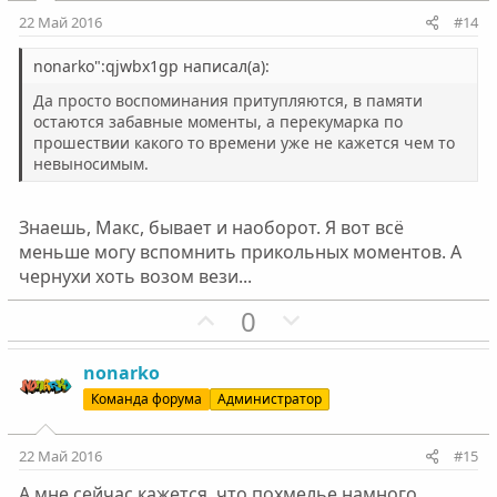
и
и
22 Май 2016
#14
в
в
н
н
nonarko":qjwbx1gp написал(а):
ы
ы
Да просто воспоминания притупляются, в памяти
й
й
остаются забавные моменты, а перекумарка по
прошествии какого то времени уже не кажется чем то
г
г
невыносимым.
о
о
л
л
о
о
Знаешь, Макс, бывает и наоборот. Я вот всё
меньше могу вспомнить прикольных моментов. А
с
с
чернухи хоть возом вези...
П
Н
0
о
е
з
г
nonarko
и
а
Команда форума
Администратор
т
т
и
и
22 Май 2016
#15
в
в
А мне сейчас кажется, что похмелье намного