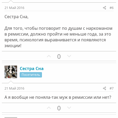
т
т
и
и
21 Май 2016
#6
в
в
Сестра Сна,
н
н
ы
ы
Для того, чтобы поговорит по душам с наркоманом
й
й
в ремиссии, должно пройти не меньше года, за это
г
г
время, психология выравнивается и появляются
о
о
эмоции!
л
л
П
Н
0
о
о
о
е
с
с
з
г
Сестра Сна
и
а
Посетитель
т
т
и
и
21 Май 2016
#7
в
в
А я вообще не поняла-так муж в ремиссии или нет?
н
н
ы
ы
П
Н
0
й
й
о
е