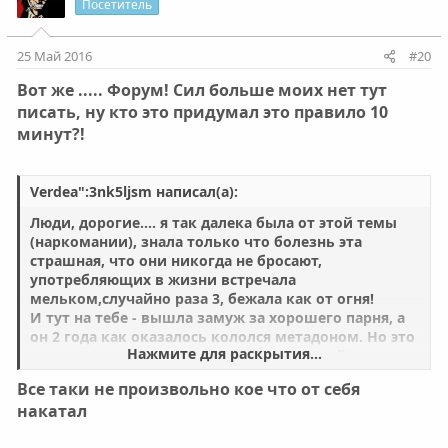
и
а
Посетитель
Только в моем все еще намного страшнее...
т
т
и
и
25 Май 2016
#20
в
в
Вот же ..... Форум! Сил больше моих нет тут
н
н
писать, ну кто это придумал это правило 10
ы
ы
минут?!
й
й
г
г
о
о
Verdea":3nk5ljsm написал(а):
л
л
Люди, дорогие.... я так далека была от этой темы
о
о
(наркомании), знала только что болезнь эта
страшная, что они никогда не бросают,
с
с
употребляющих в жизни встречала
мельком,случайно раза 3, бежала как от огня!
И тут на тебе - вышла замуж за хорошего парня, а
он 2 года как оказалось кололся метадоном. Но это
Нажмите для раскрытия...
все так, лирика.. Я прошерстила массу сайтов,
почитала рассказы, блоги, лекции Новиковой,
Все таки не произвольно кое что от себя
статей научных и тд и тп. Но так и не нашла ответа
накатал
на вопрос - почему люди, зная что они себя
убивали, прошли настоящий ад! завязали вроде