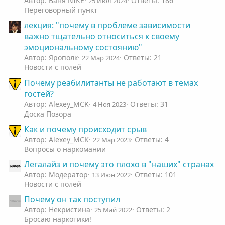
с
с
тебе пиZдец.
Автор: Ваня NIKE
Ответы: 186
25 Июл 2024
Переговорный пункт
Тушите свет, сливайте воду. И не обманывай себя
дальше.....
лекция: "почему в проблеме зависимости
важно тщательно относиться к своему
эмоциональному состоянию"
Автор: Ярополк
Ответы: 21
22 Мар 2024
Новости с полей
Почему реабилитанты не работают в темах
гостей?
Автор: Alexey_MCK
Ответы: 31
4 Ноя 2023
Доска Позора
Как и почему происходит срыв
Автор: Alexey_MCK
Ответы: 4
22 Мар 2023
Вопросы о наркомании
Легалайз и почему это плохо в "наших" странах
Автор: Модератор
Ответы: 101
13 Июн 2022
Новости с полей
Почему он так поступил
Автор: Некристина
Ответы: 2
25 Май 2022
Бросаю наркотики!