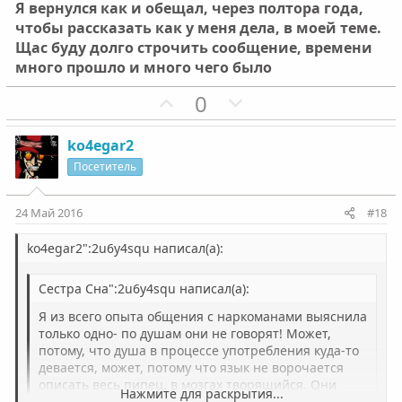
Вдвоем проблему наркозависимости не решить никак!
Я вернулся как и обещал, через полтора года,
Есть в жизни ситуации, когда никто не поможет.
чтобы рассказать как у меня дела, в моей теме.
Щас буду долго строчить сообщение, времени
много прошло и много чего было
П
Н
0
о
е
з
г
ko4egar2
и
а
Посетитель
т
т
и
и
24 Май 2016
#18
в
в
н
н
ko4egar2":2u6y4squ написал(а):
ы
ы
Сестра Сна":2u6y4squ написал(а):
й
й
г
г
Я из всего опыта общения с наркоманами выяснила
о
о
только одно- по душам они не говорят! Может,
потому, что душа в процессе употребления куда-то
л
л
девается, может, потому что язык не ворочается
о
о
описать весь пипец, в мозгах творящийся. Они
Нажмите для раскрытия...
могут жаловаться, обещать, рассуждать (не все!),