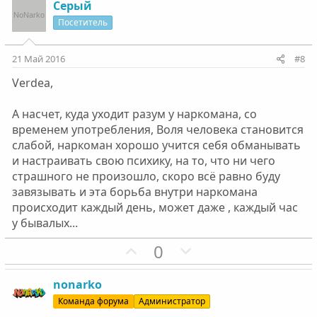
г
г
з
г
Серый
о
о
и
а
Посетитель
л
л
т
т
о
о
и
и
21 Май 2016
#8
с
с
в
в
Verdea,
н
н
ы
ы
А насчет, куда уходит разум у наркомана, со
й
й
временем употребления, Воля человека становится
г
г
слабой, наркоман хорошо учится себя обманывать
о
о
и настраивать свою психику, на то, что ни чего
л
л
страшного не произошло, скоро всё равно буду
о
о
завязывать и эта борьба внутри наркомана
с
с
происходит каждый день, может даже , каждый час
у бывалых...
П
Н
0
о
е
з
г
nonarko
и
а
Команда форума
Администратор