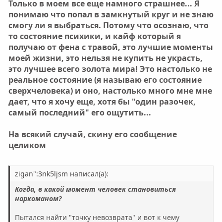
как с этой дрянью...Почему они снова
Только в моем все еще намного страшнее... Я
начинают??????при чем даже спустя много лет???
понимаю что попал в замкнутый круг и не знаю
что происходит, что приводит к срыву ? Неужели
смогу ли я выбраться. Потому что осознаю, что
мозг вообще прекращает работать и человеком
то состояние психики, и кайф который я
кто-то другой управлять начинает?? куда разум то
получаю от фена с травой, это лучшие моменты
девается, если каждый наркоман, употреблявший и
моей жизни, это нельзя не купить не украсть,
бросивший прекрасно понимает, что сколько бы
времени не прошло, достаточно будет одного всего
это лучшее всего золота мира! Это настолько не
лишь раза,одного укола, чтобы вновь вернуться в
реальное состояние (я называю его состояние
систему. При чем абсолютное большинство это
сверхчеловека) и оно, настолько много мне мне
осознает, все понимают и не хотят вроде как этого?
дает, что я хочу еще, хотя бы "один разочек,
(или все таки хотят??) что заставляет то снова это
самый последний" его ощутить...
делать??? Если кто может, напишите, буду очень
благодарна. Я хотела бы хотя бы попытаться понять
почему это происходит. Может тогда смогу и
На всякий случай, скину его сообщение
своему мужу помочь, или убью его нахрен, чтоб не
целиком
мучался) ^GR$##
zigan":3nk5ljsm написал(а):
Когда, в какой момент человек становиться
наркоманом?
Пытался найти "точку невозврата" и вот к чему