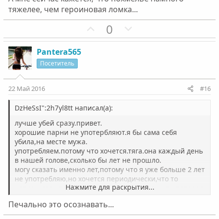
н
н
тяжелее, чем героиновая ломка...
ы
ы
й
й
П
Н
0
г
г
о
е
о
о
з
г
Pantera565
л
л
и
а
Посетитель
о
о
т
т
с
с
и
и
22 Май 2016
#16
в
в
н
н
DzHeSsI":2h7yl8tt написал(а):
ы
ы
лучше убей сразу.привет.
й
й
хорошие парни не употербляют.я бы сама себя
убила,на месте мужа.
г
г
употребляем.потому что хочется.тяга.она каждый день
о
о
в нашей голове,сколько бы лет не прошло.
л
л
могу сказать именно лет,потому что я уже больше 2 лет
о
о
не употребляю,но хочется периодически,что то
Нажмите для раскрытия...
напомнило,что то происходит там в мозгу.чуть потерял
с
с
бдительность,контроль,и ты уже там же,где и был.в
Печально это осознавать...
полной жопе.