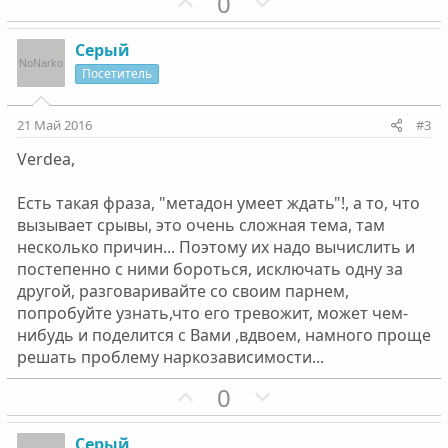
П
Н
0
о
е
з
г
Серый
и
а
Посетитель
т
т
и
и
21 Май 2016
#3
в
в
Verdea,
н
н
ы
ы
Есть такая фраза, "метадон умеет ждать"!, а то, что
й
й
вызывает срывы, это очень сложная тема, там
г
г
несколько причин... Поэтому их надо вычислить и
о
о
постепенно с ними бороться, исключать одну за
л
л
другой, разговаривайте со своим парнем,
о
о
попробуйте узнать,что его тревожит, может чем-
с
с
нибудь и поделится с Вами ,вдвоем, намного проще
решать проблему наркозависимости...
П
Н
0
о
е
з
г
Серый