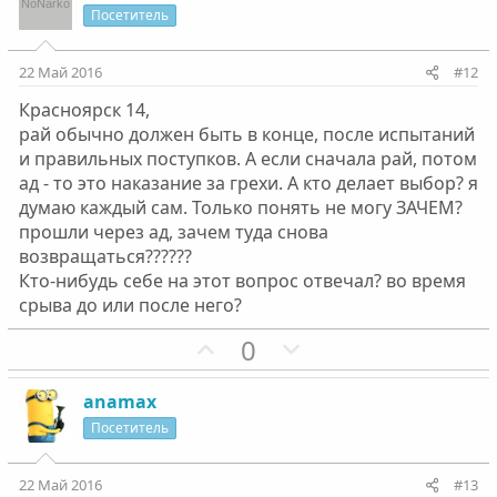
и
а
Посетитель
т
т
и
и
22 Май 2016
#12
в
в
Красноярск 14,
н
н
рай обычно должен быть в конце, после испытаний
ы
ы
и правильных поступков. А если сначала рай, потом
й
й
ад - то это наказание за грехи. А кто делает выбор? я
г
г
думаю каждый сам. Только понять не могу ЗАЧЕМ?
о
о
прошли через ад, зачем туда снова
л
л
возвращаться??????
о
о
Кто-нибудь себе на этот вопрос отвечал? во время
с
с
срыва до или после него?
П
Н
0
о
е
з
г
anamax
и
а
Посетитель
т
т
и
и
22 Май 2016
#13