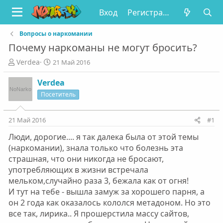
Вход
Регистрация
Вопросы о наркомании
Почему наркоманы не могут бросить?
А
Д
Verdea
21 Май 2016
в
а
т
т
Verdea
о
а
Посетитель
р
н
т
а
е
ч
21 Май 2016
#1
м
а
Люди, дорогие.... я так далека была от этой темы
ы
л
а
(наркомании), знала только что болезнь эта
страшная, что они никогда не бросают,
употребляющих в жизни встречала
мельком,случайно раза 3, бежала как от огня!
И тут на тебе - вышла замуж за хорошего парня, а
он 2 года как оказалось кололся метадоном. Но это
все так, лирика.. Я прошерстила массу сайтов,