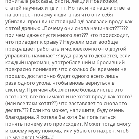
почитала рассказы, блоги, лекции Новиковой,
статей научных и тд и тп. Но так и не нашла ответа
на вопрос - почему люди, зная что они себя
убивали, прошли настоящий ад! завязали вроде как
с этой дрянью...Почему они снова начинают??????
при чем даже спустя много лет??? что происходит,
что приводит к срыву ? Неужели мозг вообще
прекращает работать и человеком кто-то другой
управлять начинает?? куда разум то девается, если
каждый наркоман, употреблявший и бросивший
прекрасно понимает, что сколько бы времени не
прошло, достаточно будет одного всего лишь
раза,одного укола, чтобы вновь вернуться в
систему. При чем абсолютное большинство это
осознает, все понимают и не хотят вроде как этого?
(или все таки хотят??) что заставляет то снова это
делать??? Если кто может, напишите, буду очень
благодарна. Я хотела бы хотя бы попытаться
понять почему это происходит. Может тогда смогу
и своему мужу помочь, или убью его нахрен, чтоб
не мучался) ^GR$##