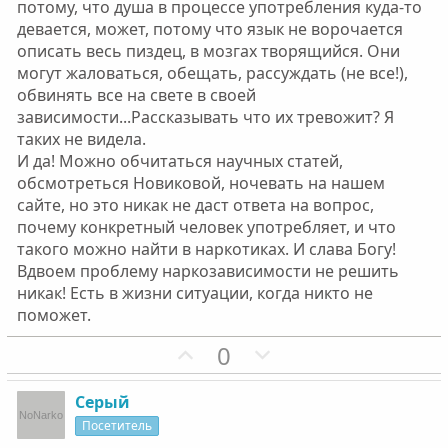
потому, что душа в процессе употребления куда-то
й
й
девается, может, потому что язык не ворочается
г
г
описать весь пиздец, в мозгах творящийся. Они
о
о
могут жаловаться, обещать, рассуждать (не все!),
л
л
обвинять все на свете в своей
о
о
зависимости...Рассказывать что их тревожит? Я
с
с
таких не видела.
И да! Можно обчитаться научных статей,
обсмотреться Новиковой, ночевать на нашем
сайте, но это никак не даст ответа на вопрос,
почему конкретный человек употребляет, и что
такого можно найти в наркотиках. И слава Богу!
Вдвоем проблему наркозависимости не решить
никак! Есть в жизни ситуации, когда никто не
поможет.
П
Н
0
о
е
з
г
Серый
и
а
Посетитель