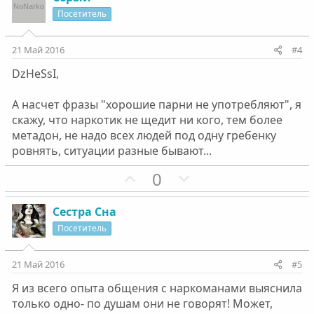
и
а
Посетитель
т
т
и
и
21 Май 2016
#4
в
в
DzHeSsI,
н
н
ы
ы
А насчет фразы "хорошие парни не употребляют", я
й
й
скажу, что наркотик не щедит ни кого, тем более
г
г
метадон, не надо всех людей под одну гребенку
о
о
ровнять, ситуации разные бывают...
л
л
П
Н
0
о
о
о
е
с
с
з
г
Сестра Сна
и
а
Посетитель
т
т
и
и
21 Май 2016
#5
в
в
Я из всего опыта общения с наркоманами выяснила
н
н
только одно- по душам они не говорят! Может,
ы
ы