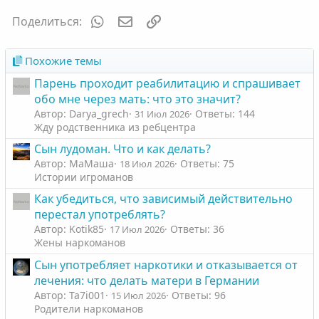
и
а
т
т
WhatsApp
Электронная почта
Ссылка
Поделиться:
и
и
в
в
Похожие темы
н
н
Парень проходит реабилитацию и спрашивает
ы
ы
обо мне через мать: что это значит?
й
й
Автор: Darya_grech
Ответы: 144
31 Июл 2026
г
г
Жду родственника из ребцентра
о
о
Сын лудоман. Что и как делать?
л
л
Автор: МаМаша
Ответы: 75
18 Июл 2026
о
о
Истории игроманов
с
с
Как убедиться, что зависимый действительно
перестал употреблять?
Автор: Kotik85
Ответы: 36
17 Июл 2026
Жены наркоманов
Сын употребляет наркотики и отказывается от
лечения: что делать матери в Германии
Автор: Ta7i001
Ответы: 96
15 Июл 2026
Родители наркоманов