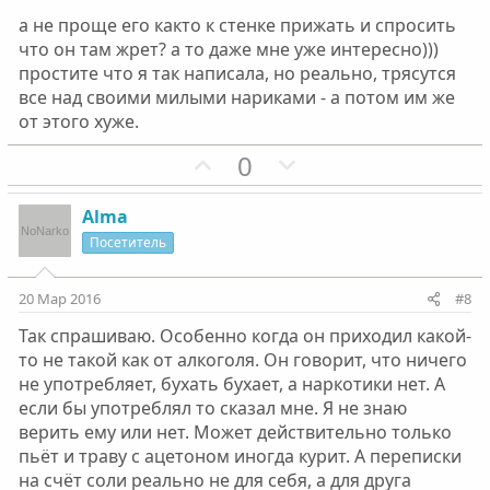
ы
ы
а не проще его както к стенке прижать и спросить
й
й
что он там жрет? а то даже мне уже интересно)))
г
г
простите что я так написала, но реально, трясутся
о
о
все над своими милыми нариками - а потом им же
л
л
от этого хуже.
о
о
П
Н
0
с
с
о
е
з
г
Alma
и
а
Посетитель
т
т
и
и
20 Мар 2016
#8
в
в
Так спрашиваю. Особенно когда он приходил какой-
н
н
то не такой как от алкоголя. Он говорит, что ничего
ы
ы
не употребляет, бухать бухает, а наркотики нет. А
й
й
если бы употреблял то сказал мне. Я не знаю
г
г
верить ему или нет. Может действительно только
о
о
пьёт и траву с ацетоном иногда курит. А переписки
л
л
на счёт соли реально не для себя, а для друга