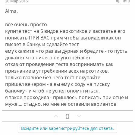
20 Мар 2016
#10
в
в
Alma,
н
н
ы
ы
все очень просто
й
й
купите тест на 5 видов наркотиков и заставтье его
г
г
пописать ПРИ ВАС прям чтобы вы видели как он
о
о
писает в банку. и сделайте тест
л
л
ему скажите что раз вы дурная и бредите - то пусть
о
о
докажет что ничего не употребляет.
с
с
отказ от проведения теста воспринимать как
признание в уптреблении всех наркотиков.
только главное без него тест покупайте
пришел вечером - а вы ему с ходу на письку
баночку - и чтоб не успел опомнтиться.
я такое проходила - пришлось пописать при отце и
муже.... стыдно. но мне не оставили вариантов
П
Н
0
о
е
з
г
Войдите или зарегистрируйтесь для ответа.