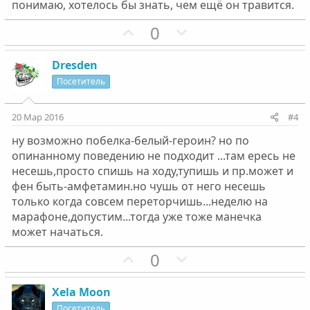
понимаю, хотелось бы знать, чем ещё он травится.
г
г
П
Н
0
о
о
о
е
л
л
з
г
о
о
Dresden
и
а
с
с
Посетитель
т
т
и
и
20 Мар 2016
#4
в
в
ну возможно побелка-белый-героин? но по
н
н
опинанному поведению не подходит ...там ересь не
ы
ы
несешь,просто спишь на ходу,тупишь и пр.может и
й
й
фен быть-амфетамин.но чушь от него несешь
г
г
только когда совсем переторчишь...неделю на
о
о
марафоне,допустим...тогда уже тоже манечка
л
л
может начаться.
о
о
П
Н
0
с
с
о
е
з
г
Xela Moon
и
а
Посетитель