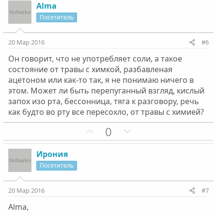
з
г
Alma
и
а
Посетитель
т
т
и
и
20 Мар 2016
#6
в
в
Он говорит, что не употребляет соли, а такое
н
н
состояние от травы с химкой, разбавленая
ы
ы
ацетоном или как-то так, я не понимаю ничего в
й
й
этом. Может ли быть перепуганный взгляд, кислый
г
г
запох изо рта, бессонница, тяга к разговору, речь
о
о
как будто во рту все пересохло, от травы с химией?
л
л
П
Н
0
о
о
о
е
с
с
з
г
Ирония
и
а
Посетитель
т
т
и
и
20 Мар 2016
#7
в
в
Alma,
н
н