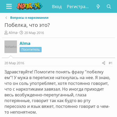
Вход
Регистрация
Вопросы о наркомании
Побелка, что это?
А
Д
Alma
20 Мар 2016
в
а
т
т
Alma
о
а
Посетитель
р
н
т
а
е
ч
20 Мар 2016
#1
м
а
Здравствуйте! Помогите понять фразу "побелку
ы
л
а
ем"! У мужа в переписке наткнулась на нее. Я знаю,
что он соль употребляет, хотя постоянно говорит,
что с наркотиками завязал. Но иногда приходит
весь возбужденно-перепуганный, глаза
потерянные, говорит так как будто во рту
пересохло и язык вяжет, постоянно говорит о чем-
то непонятном.