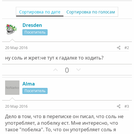
Сортировка по дате
Сортировка по голосам
Dresden
Посетитель
20 Мар 2016
#2
ну соль и жрет.че тут к гадалке то ходить?
П
Н
0
о
е
з
г
Alma
и
а
Посетитель
т
т
и
и
20 Мар 2016
#3
в
в
Дело в том, что в переписке он писал, что соль не
н
н
употребляет, а побелку ест. Мне интересно, что
ы
ы
такое "побелка". То, что он употребляет соль я
й
й