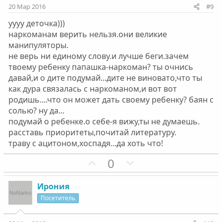
и
и
20 Мар 2016
#9
в
в
уууу деточка)))
н
н
наркоманам верить нельзя.они великие
ы
ы
манипуляторы.
й
й
не верь ни единому слову.и лучше беги.зачем
г
г
твоему ребенку папашка-наркоман? ты очнись
о
о
давай,и о дите подумай...дите не виновато,что ты
л
л
как дура связалась с наркоманом,и вот вот
о
о
родишь....что он может дать своему ребенку? баян с
с
с
солью? ну да...
подумай о ребенке.о себе-я вижу,ты не думаешь.
расставь приоритеты,почитай литературу.
траву с ацитоном,хоспадя...да хоть что!
П
Н
0
о
е
з
г
Ирония
и
а
Посетитель
т
т
и
и