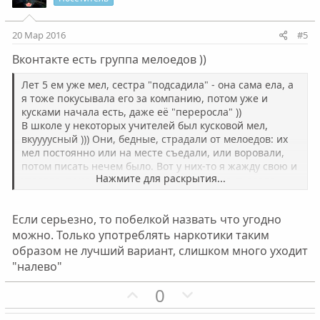
т
т
и
и
20 Мар 2016
#5
в
в
Вконтакте есть группа мелоедов ))
н
н
ы
ы
Лет 5 ем уже мел, сестра "подсадила" - она сама ела, а
й
й
я тоже покусывала его за компанию, потом уже и
кусками начала есть, даже её "переросла" ))
г
г
В школе у некоторых учителей был кусковой мел,
о
о
вкуууусный ))) Они, бедные, страдали от мелоедов: их
л
л
мел постоянно или на месте съедали, или воровали,
о
о
потом писать нечем было. Вот у них-то я жажду свою и
Нажмите для раскрытия...
утоляла, понадкусывала, но полностью не съедала
с
с
(жалко учителей было =)) Потом стала строительный
покупать, потом просила знакомых привезти
Если серьезно, то побелкой назвать что угодно
природный. Сейчас без мела сижу, страдаю, не могу
можно. Только употреблять наркотики таким
найти природный, ни о чем думать не могу, в альбомы
смотрю - и слюни текут. Единственная замена, можно
образом не лучший вариант, слишком много уходит
сказать, и утешение - активированный уголь, без него
"налево"
бы с ума сошла.
П
Н
0
о
е