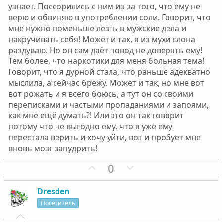
о
о
узнает. Поссорились с ним из-за того, что ему не
с
с
верю и обвиняю в употреблении соли. Говорит, что
мне нужно поменьше лезть в мужские дела и
накручивать себя! Может и так, я из мухи слона
раздуваю. Но он сам даёт повод не доверять ему!
Тем более, что наркотики для меня больная тема!
Говорит, что я дурной стала, что раньше адекватно
мыслила, а сейчас брежу. Может и так, но мне вот
вот рожать и я всего боюсь, а тут он со своими
переписками и частыми пропаданиями и запоями,
как мне ещё думать?! Или это он так говорит
потому что не выгодно ему, что я уже ему
перестала верить и хочу уйти, вот и пробует мне
вновь мозг запудрить!
П
Н
0
о
е
з
г
Dresden
и
а
Посетитель
т
т