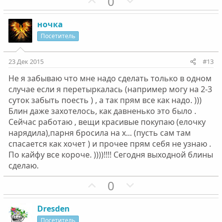
П
Н
0
с
с
о
е
з
г
ночка
и
а
Посетитель
т
т
и
и
23 Дек 2015
#13
в
в
Не я забываю что мне надо сделать только в одном
н
н
случае если я перетыркалась (например могу на 2-3
ы
ы
суток забыть поесть ) , а так прям все как надо. )))
й
й
Блин даже захотелось, как давненько это было .
г
г
Сейчас работаю , вещи красивые покупаю (елочку
о
о
нарядила),парня бросила на х... (пусть сам там
л
л
спасается как хочет ) и прочее прям себя не узнаю .
о
о
По кайфу все короче. ))))!!!! Сегодня выходной блины
с
с
сделаю.
П
Н
0
о
е
з
г
Dresden
и
а
Посетитель