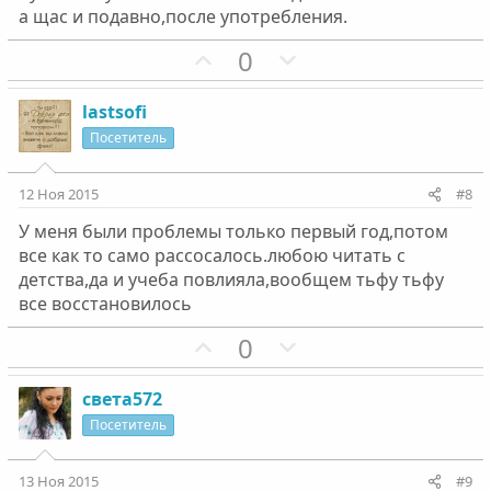
н
н
а щас и подавно,после употребления.
ы
ы
й
й
П
Н
0
г
г
о
е
о
о
з
г
lastsofi
л
л
и
а
Посетитель
о
о
т
т
с
с
и
и
12 Ноя 2015
#8
в
в
У меня были проблемы только первый год,потом
н
н
все как то само рассосалось.любою читать с
ы
ы
детства,да и учеба повлияла,вообщем тьфу тьфу
й
й
все восстановилось
г
г
П
Н
0
о
о
о
е
л
л
з
г
о
о
света572
и
а
с
с
Посетитель
т
т
и
и
13 Ноя 2015
#9