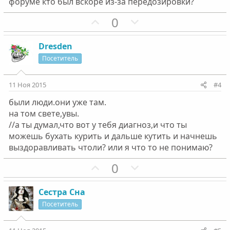
форуме кто был вскоре из-за передозировки?
П
Н
0
о
е
з
г
Dresden
и
а
Посетитель
т
т
и
и
11 Ноя 2015
#4
в
в
были люди.они уже там.
н
н
на том свете,увы.
ы
ы
//а ты думал,что вот у тебя диагноз,и что ты
й
й
можешь бухать курить и дальше кутить и начнешь
г
г
выздоравливать чтоли? или я что то не понимаю?
о
о
П
Н
0
л
л
о
е
о
о
з
г
с
с
Сестра Сна
и
а
Посетитель
т
т
и
и