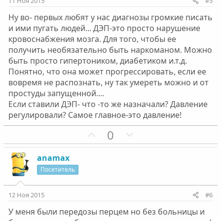
11 Ноя 2015
#5
в
в
Ну во- первых любят у нас диагнозы громкие писать
н
н
и ими пугать людей... ДЭП-это просто нарушение
ы
ы
кровоснабжения мозга. Для того, чтобы ее
й
й
получить необязательно быть наркоманом. Можно
г
г
быть просто гипертоником, диабетиком и.т.д.
о
о
Понятно, что она может прогрессировать, если ее
л
л
вовремя не распознать, ну так умереть можно и от
о
о
простуды запущенной....
с
с
Если ставили ДЭП- что -то же назначали? Давление
регулировали? Самое главное-это давление!
П
Н
0
о
е
з
г
anamax
и
а
Посетитель
т
т
и
и
12 Ноя 2015
#6
в
в
У меня были передозы перцем но без больницы и
н
н