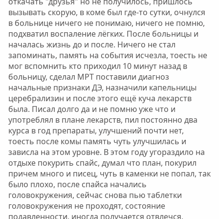
откачать "друзья" но не получилось, пришлось
вызывать скорую, в коме был где-то сутки, очнулся
в больнице ничего не понимаю, ничего не помню,
подхватил воспаление лёгких. После больницы и
началась жизнь до и после. Ничего не стал
запоминать, память на события исчезла, тоесть не
мог вспомнить кто приходил 10 минут назад в
больницу, сделал МРТ поставили диагноз
начальные признаки ДЭ, назначили капельницы
церебрализин и после этого ещё куча лекарств
была. Писал долго да и не помню уже что и
употреблял в плане лекарств, пил постоянно два
курса в год препараты, улучшений почти нет,
тоесть после комы память чуть улучшилась и
зависла на этом уровне. В этом году угораздило на
отдыхе покурить спайс, думал что план, покурил
причем много и писец, чуть в каменки не попал, так
было плохо, после спайса начались
головокружения, сейчас снова пью таблетки
головокружения не проходят, состояние
подавленности, иногда получается отвлечся,