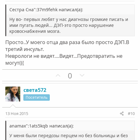
в
в
н
н
Сестра Сна":37m9fehk написал(а):
ы
ы
Ну во- первых любят у нас диагнозы громкие писать и
й
й
ими пугать людей... ДЭП-это просто нарушение
кровоснабжения мозга.
г
г
о
о
Просто..У моего отца два раза было просто ДЭП.В
л
л
третий инсульт.
о
о
Неврологи не видят....Видят...Предотвратить не
с
с
могут(((
П
Н
0
о
е
з
г
света572
и
а
Посетитель
т
т
и
и
13 Ноя 2015
#10
в
в
н
н
anamax":1ats5kqb написал(а):
ы
ы
У меня были передозы перцем но без больницы и без