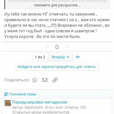
о
о
шампанским.мы купили два бокала для нас) романтика)
Нажмите для раскрытия...
а потом где то в час мамок навестить ,и спатаньки.а
с
с
второго числа уже нормально собраться всей семьей
Ну тебе так можно НГ отмечать ты замужняя ,
днем.
правельно в час ночи спатики ( на х... вам кто нужен
и будете ли вы спать ,,,,!!!!) Всеровно не обломно , во
у меня тот год был - одна совсем и шампусик !
Уснула короче . Во это по жести было.
П
Н
0
о
е
з
г
Last
1 из 2
Вперёд
и
а
Войдите или зарегистрируйтесь для ответа.
т
т
и
и
WhatsApp
Электронная почта
Ссылка
Поделиться:
в
в
н
н
ы
ы
Похожие темы
й
й
Передозировка метадоном
г
г
Автор: AlpenGold
Ответы: 725
29 Окт 2025
о
о
Открытые уроки реабилитантов