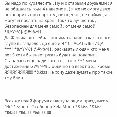
с
с
бы надо по куралесить . Ну и с старыми друзьями ( я
не общалась года 4 наверное . ) я же не смогу даже
поговорить про наркату , не оценят , не поймут, а
могут и послать на хрен . Так что лучше так ,
безопасней для меня самой , от меня самой
*&YY^%$ @#$%^H .
Да Женька вот сейчас понимать начела как это все
глупо выглядело . Да еще и Я " СПАСАТЕЛЬНИЦА
***" *&YY^%$ @#$%^H , расказать людям кто меня
лет 5 хотя бы знает ржать будет не поверит .
Старалась еще ради кого то , это ж *** меня
достижение GV%^^%D обычно на всех по х... кроме
ЯЯЯЯЯЯЯЯЯ!!!!! *&kiss Не хочу даже думать про такое
тфу блин.
Всех жителей форума с наступающим праздником
"№" *>>buh . Особенно Xela Moon *&kiss *&kiss
*&kiss *&kiss *&kiss !!!!