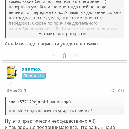
й
й
комы...какие были последствия - кто его знает =(
наверняка уже были. но мне тогда вообще не до
г
г
лечения от передоза было. А память - да, очень сильно
о
о
пострадала, но не думаю, что это именно из-за
л
л
передозов. Скорее по причине длительного
о
о
употребления скоростей. Читала, что именно они хуже
Нажмите для раскрытия...
всего являют на мозг. Кстати - и не восстанавливается,
с
с
скорее с годами ещё хуже становится,хоть я уже давно
Ань.Мне надо пациента увидеть воочию!
не торчу. Сейчас если не записала - то считай
всё...посралось дело =(((( и кстати головокружения тоже
П
Н
0
часто бывают, иногда даже стремно за рулем сидеть...
о
е
з
г
anamax
и
а
Посетитель
т
т
и
и
16 Ноя 2015
#11
в
в
н
н
света572":22qjmbhf написал(а):
ы
ы
Ань.Мне надо пациента увидеть воочию!
й
й
Ну..это практически неосуществимо =)))
г
г
Я так вообще воспринимаю все, что за ВСЁ надо