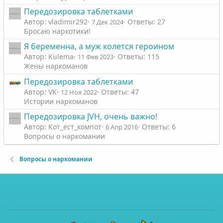
л
л
Передозировка таблетками
о
о
Автор: vladimir292
Ответы: 27
7 Дек 2024
с
с
Бросаю наркотики!
Я беременна, а муж колется героином
Автор: Kulema
Ответы: 115
11 Фев 2023
Жены наркоманов
Передозировка таблетками
Автор: VK
Ответы: 47
12 Ноя 2022
Истории наркоманов
Передозировка JVH, очень важно!
Автор: Кот_ест_компот
Ответы: 6
6 Апр 2016
Вопросы о наркомании
Вопросы о наркомании