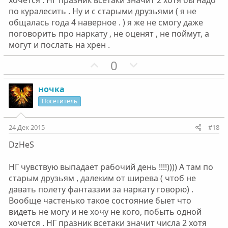
о
о
хочется . НГ празник всетаки значит 2 хотя бы надо
с
с
по куралесить . Ну и с старыми друзьями ( я не
общалась года 4 наверное . ) я же не смогу даже
поговорить про наркату , не оценят , не поймут, а
могут и послать на хрен .
П
Н
0
о
е
з
г
ночка
и
а
Посетитель
т
т
и
и
24 Дек 2015
#18
в
в
DzHeS
н
н
ы
ы
НГ чувствую выпадает рабочий день !!!!)))) А там по
й
й
старым друзьям , далеким от ширева ( чтоб не
г
г
давать полету фантаззии за наркату говорю) .
о
о
Вообще частенько такое состояние быет что
л
л
видеть не могу и не хочу не кого, побыть одной
о
о
хочется . НГ празник всетаки значит числа 2 хотя