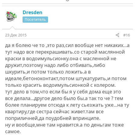
о
е
з
г
Dresden
и
а
Посетитель
т
т
и
и
23 Дек 2015
#16
в
в
да я болею че то ,это раз,сил вообще нет никаких...а
н
н
тут надо все перекрашивать.со старой маслянной
ы
ы
краски в водоимульсионку.она с масленной не
й
й
дружит,поэтому надо либо отбивать,либо
г
г
шкурить,и потом только ложить.а в
о
о
идеале,бетоноконтакт,потом штукатурить,и потом
л
л
только красить водоимульсионкой с колером.
о
о
тут дело в том,что если бы я у себя дома еще это
с
с
все делала...другое дело было бы.а так то че ? тем
более планируем отсюда к лету сьезжать уже...на ту
квартиру,где сестра сейчас живет.там все
поприличней,да поудобней впринципе.
ну и вообще,мне там нравится.а по деньгам тоже
самое.