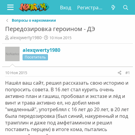
Вход
Регистрация
Вопросы о наркомании
Передозировка героином - ДЭ
А
Д
alexqwerty1980
10 Ноя 2015
в
а
т
т
alexqwerty1980
о
а
Посетитель
р
н
т
а
е
ч
10 Ноя 2015
#1
м
а
Нашёл ваш сайт, решил рассказать свою историю и
ы
л
а
попросить совета. В 16 лет стал курить очень
активно план и гашиш, пробовал и экстазе и лёд и
винт и трава активно ел, но добил меня
"медленный", употреблял с 16 лет до 20 лет, в 20 лет
была передозировка (был синий, накуренный и под
трамплин и даже под амфетамином и решил
поставить перцем) в итоге кома, пытались