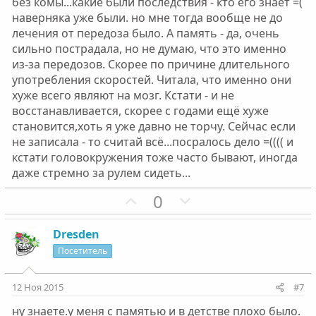
без комы...какие были последствия - кто его знает =(
ы
ы
наверняка уже были. но мне тогда вообще не до
й
й
лечения от передоза было. А память - да, очень
г
г
сильно пострадала, но не думаю, что это именно
о
о
из-за передозов. Скорее по причине длительного
л
л
употребления скоростей. Читала, что именно они
о
о
хуже всего являют на мозг. Кстати - и не
с
с
восстанавливается, скорее с годами ещё хуже
становится,хоть я уже давно не торчу. Сейчас если
не записала - то считай всё...посралось дело =(((( и
кстати головокружения тоже часто бывают, иногда
даже стремно за рулем сидеть...
П
Н
0
о
е
з
г
Dresden
и
а
Посетитель
т
т
и
и
12 Ноя 2015
#7
в
в
ну знаете.у меня с памятью и в детстве плохо было.