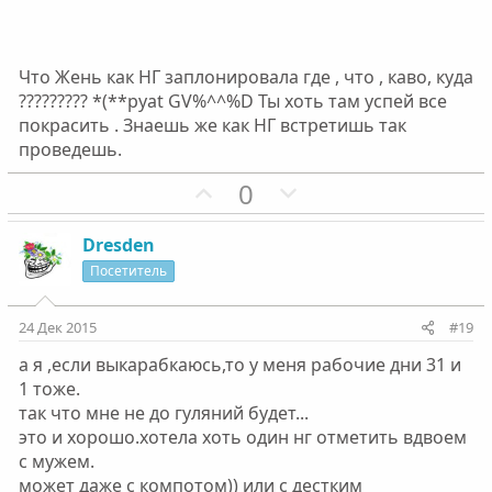
Что Жень как НГ заплонировала где , что , каво, куда
????????? *(**pyat GV%^^%D Ты хоть там успей все
покрасить . Знаешь же как НГ встретишь так
проведешь.
П
Н
0
о
е
з
г
Dresden
и
а
Посетитель
т
т
и
и
24 Дек 2015
#19
в
в
а я ,если выкарабкаюсь,то у меня рабочие дни 31 и
н
н
1 тоже.
ы
ы
так что мне не до гуляний будет...
й
й
это и хорошо.хотела хоть один нг отметить вдвоем
г
г
с мужем.
о
о
может даже с компотом)) или с дестким