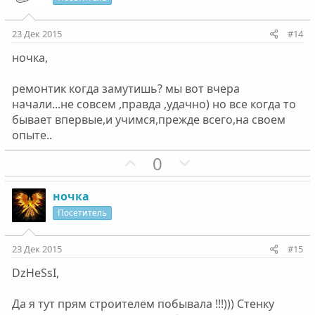
т
т
и
и
23 Дек 2015
#14
в
в
ночка,
н
н
ы
ы
ремонтик когда замутишь? мы вот вчера
й
й
начали...не совсем ,правда ,удачно) но все когда то
г
г
бывает впервые,и учимся,прежде всего,на своем
о
о
опыте..
л
л
П
Н
0
о
о
о
е
с
с
з
г
ночка
и
а
Посетитель
т
т
и
и
23 Дек 2015
#15
в
в
DzHeSsI,
н
н
ы
ы
Да я тут прям строителем побывала !!!))) Стенку
й
й