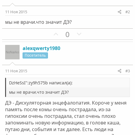
11 Ноя 2015
#2
мы не врачи.что значит ДЭ?
П
Н
0
о
е
з
г
alexqwerty1980
и
а
Посетитель
т
т
и
и
11 Ноя 2015
#3
в
в
н
н
DzHeSsI":zy9h575b написал(а):
ы
ы
мы не врачи.что значит ДЭ?
й
й
ДЭ - Дискуляторная энцефалопатия. Короче у меня
г
г
память после комы очень пострадала, из-за
о
о
гипоксии очень пострадала, стал очень плохо
л
л
запоминать новую информацию, в голове каша,
о
о
путаю дни, события и так далее. Есть люди на
с
с