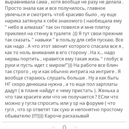
выравнивала сама , хотя вообще не разу не делала .
г
г
Просто знала как и все получилось, главное
о
о
увлечься и смотреть чтоб красиво было , ну еще
л
л
нарика затянула к себе знакомого ( наобещала ему
о
о
" небо в алмазах" так он повелся и мне плитку
с
с
приклеел на стенку в туалете .))) Я тут свои прежние
так сказать " навыки " в пользу для себя пускаю. Все
как надо . А что этот звонит которого спасала все я ,
как то ноль внимания в его сторону . На х... надо
нервы портить , нравится ему такая жизь " глобус в
руки и пусть идет с миром!"))) На работе все блин
так строго , ну и как обычно интрига на интриге . Я
вообще стараюсь слушать больше . Ну а как быть
НГ скоро денюшка нужна , а то еще пол зарплаты
дадут ( в плане найдут к чему пристать ). Женька а
что там красите или что не получается ? ЕСли что
можно у гугла спросить или у sp на форуме ( что
гугл , что sp ответят так сухо и непонятно простому
обывателю )!!!!)))) Кароче расказывай
П
Н
0