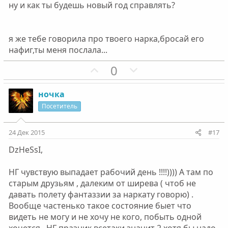
ну и как ты будешь новый год справлять?
я же тебе говорила про твоего нарка,бросай его
нафиг,ты меня послала...
П
Н
0
о
е
з
г
ночка
и
а
Посетитель
т
т
и
и
24 Дек 2015
#17
в
в
DzHeSsI,
н
н
ы
ы
НГ чувствую выпадает рабочий день !!!!)))) А там по
й
й
старым друзьям , далеким от ширева ( чтоб не
г
г
давать полету фантаззии за наркату говорю) .
о
о
Вообще частенько такое состояние быет что
л
л
видеть не могу и не хочу не кого, побыть одной