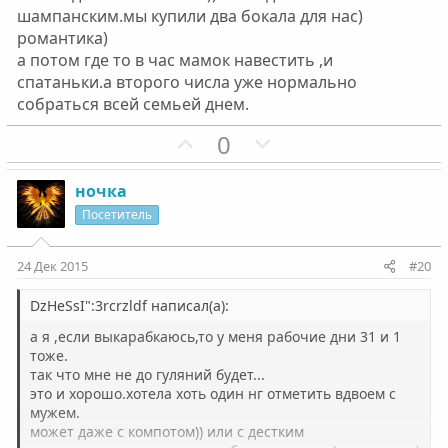
л
л
шампанским.мы купили два бокала для нас)
о
о
романтика)
с
с
а потом где то в час мамок навестить ,и
спатаньки.а второго числа уже нормально
собраться всей семьей днем.
П
Н
0
о
е
з
г
ночка
и
а
Посетитель
т
т
и
и
24 Дек 2015
#20
в
в
н
н
DzHeSsI":3rcrzldf написал(а):
ы
ы
а я ,если выкарабкаюсь,то у меня рабочие дни 31 и 1
й
й
тоже.
так что мне не до гуляний будет...
г
г
это и хорошо.хотела хоть один нг отметить вдвоем с
о
о
мужем.
л
л
может даже с компотом)) или с дестким