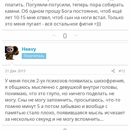
о
о
платить. Погуляли-потусили, теперь пора собирать
л
л
камни. Об одном прошу Бога постоянно, чтоб ещё
о
о
лет 10-15 мне отвел, чтоб сын на ноги встал. Только
с
с
это меня пугает - всё остальное фигня =)))
П
Н
0
о
е
з
г
Heavy
и
а
Посетитель
т
т
и
и
21 Дек 2015
#12
в
в
У меня после 2-ух психозов появилась шизофрения,
н
н
я общаюсь мысленно с девушкой внутри головы,
ы
ы
понимаю, что это глупо, но ничего поделать не
й
й
могу. Сны не могу запомнить, просыпаюсь, что-то
г
г
помню минут 5 а потом забываю и вообще с
о
о
памятью стало плохо, появившаяся мысль исчезает
л
л
за несколько секунд и не могу вспомнить...
о
о