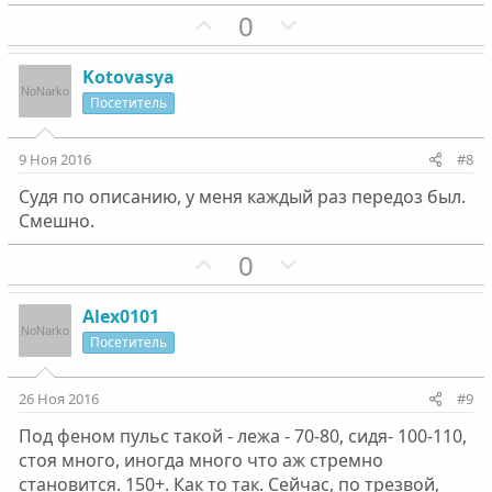
г
П
г
Н
0
о
о
о
е
л
з
л
г
Kotovasya
о
и
о
а
Посетитель
с
т
с
т
и
и
9 Ноя 2016
#8
в
в
Судя по описанию, у меня каждый раз передоз был.
н
н
Смешно.
ы
ы
й
й
П
Н
0
г
г
о
е
о
о
з
г
Alex0101
л
л
и
а
Посетитель
о
о
т
т
с
с
и
и
26 Ноя 2016
#9
в
в
Под феном пульс такой - лежа - 70-80, сидя- 100-110,
н
н
стоя много, иногда много что аж стремно
ы
ы
становится. 150+. Как то так. Сейчас, по трезвой,