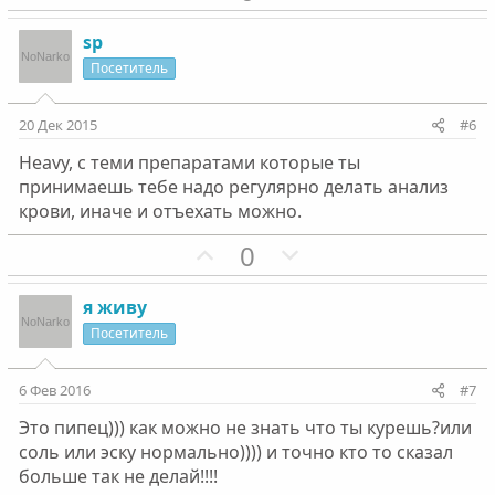
о
о
о
е
л
з
л
г
sp
о
и
о
а
Посетитель
с
т
с
т
и
и
20 Дек 2015
#6
в
в
Heavy, с теми препаратами которые ты
н
н
принимаешь тебе надо регулярно делать анализ
ы
ы
крови, иначе и отъехать можно.
й
й
г
П
г
Н
0
о
о
о
е
л
з
л
г
я живу
о
и
о
а
Посетитель
с
т
с
т
и
и
6 Фев 2016
#7
в
в
Это пипец))) как можно не знать что ты курешь?или
н
н
соль или эску нормально)))) и точно кто то сказал
ы
ы
больше так не делай!!!!
й
й