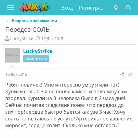
Вход
Регистрация
Вопросы о наркомании
Передоз СОЛЬ
А
Д
LuckyStrike
19 Дек 2015
в
а
т
т
LuckyStrike
о
а
Посетитель
р
н
т
а
е
ч
19 Дек 2015
#1
м
а
Ребят новичек! Мне интересно умру я или нет(
ы
л
а
Купили соль 0.3 я не понял кайфа, и половину сам
взорвал. Курили на 3 человека было в 2 часа дня!
Сейчас почитав следствия понял что передоз до
сих пор! сердце быстро бьется как узе 3 час! Хочу
спать но пытаюсь не уснуть! Артерильное давление
моросит, сердце колит! Сколько мне осталось?