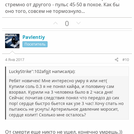
й
й
стремно от другого - пульс 45-50 в покое. Как бы
г
г
оно того, совсем не тормознуло...
о
о
П
Н
0
л
л
о
е
о
о
з
г
с
с
Pavlentiy
и
а
Посетитель
т
т
и
и
4 Янв 2017
#10
в
в
н
н
LuckyStrike":102afgjt написал(а):
ы
ы
Ребят новичек! Мне интересно умру я или нет(
й
й
Купили соль 0.3 я не понял кайфа, и половину сам
взорвал. Курили на 3 человека было в 2 часа дня!
г
г
Сейчас почитав следствия понял что передоз до сих
о
о
пор! сердце быстро бьется как узе 3 час! Хочу спать но
л
л
пытаюсь не уснуть! Артерильное давление моросит,
о
о
сердце колит! Сколько мне осталось?
с
с
От смерти еще никто не ушел, конечно умрешь.))