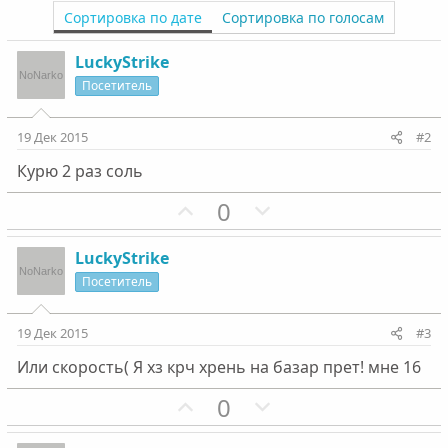
Сортировка по дате
Сортировка по голосам
LuckyStrike
Посетитель
19 Дек 2015
#2
Курю 2 раз соль
П
Н
0
о
е
з
г
LuckyStrike
и
а
Посетитель
т
т
и
и
19 Дек 2015
#3
в
в
Или скорость( Я хз крч хрень на базар прет! мне 16
н
н
ы
ы
П
Н
0
й
й
о
е