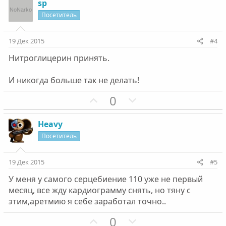
г
г
з
г
sp
о
о
и
а
Посетитель
л
л
т
т
о
о
и
и
19 Дек 2015
#4
с
с
в
в
Нитроглицерин принять.
н
н
ы
ы
И никогда больше так не делать!
й
й
г
П
г
Н
0
о
о
о
е
л
з
л
г
Heavy
о
и
о
а
Посетитель
с
т
с
т
и
и
19 Дек 2015
#5
в
в
У меня у самого серцебиение 110 уже не первый
н
н
месяц, все жду кардиограмму снять, но тяну с
ы
ы
этим,аретмию я себе заработал точно..
й
й
г
П
г
Н
0