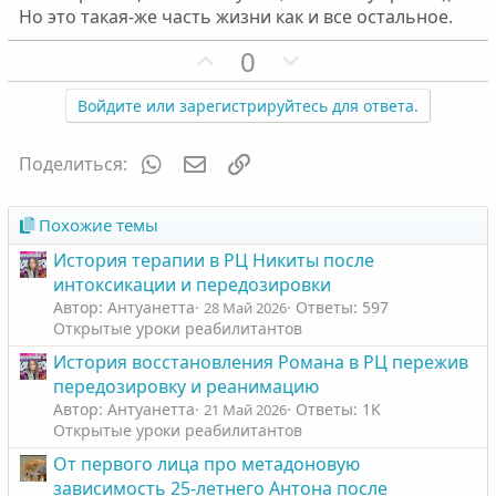
Но это такая-же часть жизни как и все остальное.
П
Н
0
о
е
з
г
Войдите или зарегистрируйтесь для ответа.
и
а
т
т
WhatsApp
Электронная почта
Ссылка
Поделиться:
и
и
в
в
Похожие темы
н
н
История терапии в РЦ Никиты после
ы
ы
интоксикации и передозировки
й
й
Автор: Антуанетта
Ответы: 597
28 Май 2026
г
г
Открытые уроки реабилитантов
о
о
История восстановления Романа в РЦ пережив
л
л
передозировку и реанимацию
о
о
Автор: Антуанетта
Ответы: 1K
21 Май 2026
с
с
Открытые уроки реабилитантов
От первого лица про метадоновую
зависимость 25-летнего Антона после