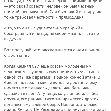
пожалуй, не мог бы отдать даже любимой родине
— это своей совести. Человек он был честный,
прямой, неподкупный. Сам был такой и от других
тоже требовал честности и прямодушия.
А то, что он был удивительно храбрый и
бесстрашный и не щадил своей жизни, — это не
выдумка.
Вот послушай, что рассказывается о нем в одной
старой книге.
Когда Камилл был еще совсем молоденьким
человеком, случилось ему принимать участие в
одной стычке с врагами, в одной конной атаке. В
бою он потерял и меч, и копье, и дротик. И ему
ничего не оставалось делать: или беги, или
сдавайся в плен. А тут еще, когда он остался без
оружия, его ранили: тяжелый вражеский дротик
вонзился ему в левое бедро. Наверно, это было
очень больно. Но Камилл даже не покачнулся, даже