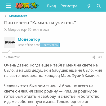
Вход
Регистрация
Библиотека
Пантелеев "Камилл и учитель"
А
Д
Модератор
19 Янв 2021
в
а
т
т
Модератор
о
а
Best of the best
Посетитель
р
н
т
а
е
ч
19 Янв 2021
#1
м
а
Очень давно, когда еще и тебя и меня на свете не
ы
л
а
было, и наших дедушек и бабушек еще не было, жил
на свете человек, полководец Марк Фурий Камилл.
Человек этот был римлянин. И больше всего на
свете он любил свою родину — Рим. За родину он
готов был отдать и свободу, и счастье, и богатство,
и даже собственную жизнь. Только одного он,