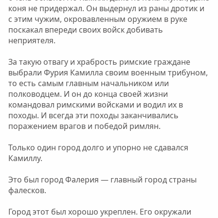
коня не придержал. Он выдернул из раны дротик и
с этим чужим, окровавленным оружием в руке
поскакал впереди своих войск добивать
неприятеля.
За такую отвагу и храбрость римские граждане
выбрали Фурия Камилла своим военным трибуном,
то есть самым главным начальником или
полководцем. И он до конца своей жизни
командовал римскими войсками и водил их в
походы. И всегда эти походы заканчивались
поражением врагов и победой римлян.
Только один город долго и упорно не сдавался
Камиллу.
Это был город Фалерия — главный город страны
фалесков.
Город этот был хорошо укреплен. Его окружали