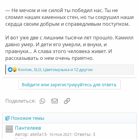
— Не мечом и не силой ты победил нас. Ты не
сломил наших каменных стен, но ты сокрушил наши
сердца своим добрым и справедливым поступком.
И вот уже две с лишним тысячи лет прошло. Камилл
давно умер. И дети его умерли, и внуки, и
правнуки… А слава этого человека живет. И
рассказывать о нем очень приятно.
Р
Контик
,
SLO
,
Цветомузыка
и 12 других
е
а
Войдите или зарегистрируйтесь для ответа.
к
ц
и
WhatsApp
Электронная почта
Ссылка
Поделиться:
и
:
Похожие темы
Пантелеев
Автор: atella13
Ответы: 3
10 Ноя 2021