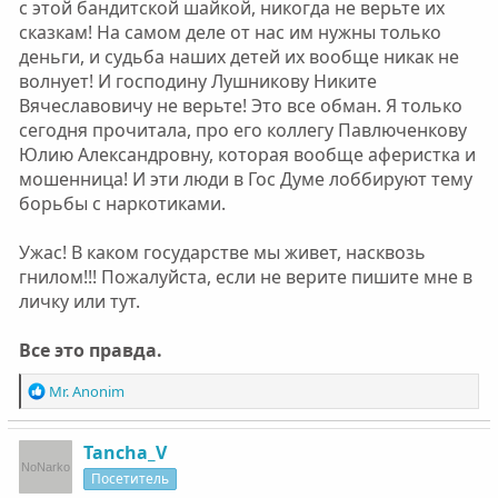
с этой бандитской шайкой, никогда не верьте их
сказкам! На самом деле от нас им нужны только
деньги, и судьба наших детей их вообще никак не
волнует! И господину Лушникову Никите
Вячеславовичу не верьте! Это все обман. Я только
сегодня прочитала, про его коллегу Павлюченкову
Юлию Александровну, которая вообще аферистка и
мошенница! И эти люди в Гос Думе лоббируют тему
борьбы с наркотиками.
Ужас! В каком государстве мы живет, насквозь
гнилом!!! Пожалуйста, если не верите пишите мне в
личку или тут.
Все это правда.
Р
Mr. Anonim
е
а
к
Tancha_V
ц
Посетитель
и