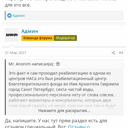
для это всё.
Р
Админ
е
а
к
Админ
ц
Команда форума
Модератор
и
и
:
31 Мар 2021
#4
Mr. Anonim написал(а):
Это факт я сам проходил реабилитацию в одном из
центров НАСа это был реабилитационный центр
благотворительного фонда во Имя Архангела Гавриила
город Санкт Петербург, секта чистой воды,
профессионального персонала нету от слова совсем,
работают волонтеры и консультанты, которые двух
слов порой связать не могут, конечно они там и будут
Нажмите для раскрытия...
так припудривать людей, чтобы сохранить хоть какую
то прибыль, но этот союз по-моему развалился и все
Да, напишите. У нас тут прям раздел есть для
разбежались в рассыпную.
отзывов специальный. Вот:
Отзывы о