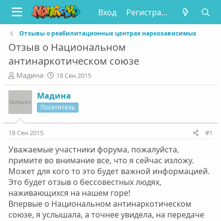
Вход
Регистрация
Отзывы о реабилитационных центрах наркозависимых
Отзыв о Национальном
антинаркотическом союзе
А
Д
Мадина
18 Сен 2015
в
а
т
т
Мадина
о
а
Посетитель
р
н
т
а
е
ч
18 Сен 2015
#1
м
а
Уважаемые участники форума, пожалуйста,
ы
л
а
примите во внимание все, что я сейчас изложу.
Может для кого то это будет важной информацией.
Это будет отзыв о бессовестных людях,
наживающихся на нашем горе!
Впервые о Национальном антинаркотическом
союзе, я услышала, а точнее увидела, на передаче