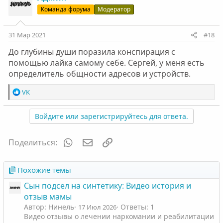
Команда форума
Модератор
31 Мар 2021
#18
До глубины души поразила конспирация с
помощью лайка самому себе. Сергей, у меня есть
определитель общности адресов и устройств.
Р
VK
е
а
Войдите или зарегистрируйтесь для ответа.
к
ц
и
WhatsApp
Электронная почта
Ссылка
Поделиться:
и
:
Похожие темы
Сын подсел на синтетику: Видео история и
отзыв мамы
Автор: Нинель
Ответы: 1
17 Июл 2026
Видео отзывы о лечении наркомании и реабилитации