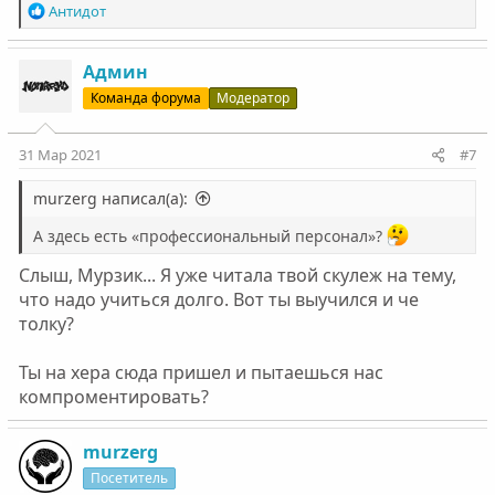
Р
Антидот
е
а
к
Админ
ц
Команда форума
Модератор
и
и
:
31 Мар 2021
#7
murzerg написал(а):
А здесь есть «профессиональный персонал»?
Слыш, Мурзик... Я уже читала твой скулеж на тему,
что надо учиться долго. Вот ты выучился и че
толку?
Ты на хера сюда пришел и пытаешься нас
компроментировать?
murzerg
Посетитель