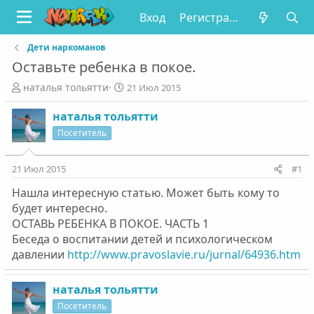
Вход
Регистрация
Дети наркоманов
Оставьте ребенка в покое.
А
Д
наталья тольятти
21 Июл 2015
в
а
т
т
наталья тольятти
о
а
Посетитель
р
н
т
а
е
ч
21 Июл 2015
#1
м
а
Нашла интересную статью. Может быть кому то
ы
л
а
будет интересно.
ОСТАВЬ РЕБЕНКА В ПОКОЕ. ЧАСТЬ 1
Беседа о воспитании детей и психологическом
давлении
http://www.pravoslavie.ru/jurnal/64936.htm
наталья тольятти
Посетитель