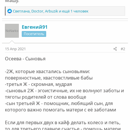
Машу.
Р
Светлана
,
Doctor
,
Arbuzik
и ещё 1 человек
е
а
к
Евгений91
ц
Посетитель
и
и
:
15 Апр 2021
#2
Осеева - Сыновья
-2Ж, которые хвастались сыновьями:
поверхностные, хвастовстливые бабы
-третья Ж - скромная, мудрая
-сыновья 2Ж - эгоистичные, их не волнуют заботы и
тяготы родителей от слова вообще
-сын третьей Ж - помощник, любящий сын, для
которого важно помогать матери с её заботами
Если для первых двух в кайф делать колесо и петь,
то для третьего главное счастье - помощь матери