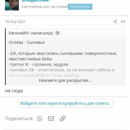
как ячмень рос на глазах
Посетитель
16 Апр 2021
#4
Евгений91 написал(а):
Осеева - Сыновья
-2Ж, которые хвастались сыновьями: поверхностные,
хвастовстливые бабы
-третья Ж - скромная, мудрая
-сыновья 2Ж - эгоистичные, их не волнуют заботы и
тяготы родителей от слова вообще
Нажмите для раскрытия...
-сын третьей Ж - помощник, любящий сын, для
которого важно помогать матери с её заботами
не сюда
Если для первых двух в кайф делать колесо и петь, то
для третьего главное счастье - помощь матери
Войдите или зарегистрируйтесь для ответа.
Мораль: главное - помощь другому человеку, именно
WhatsApp
Электронная почта
Ссылка
Поделиться:
это делает нас людьми