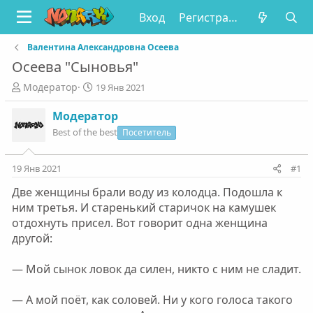
Вход
Регистрация
Валентина Александровна Осеева
Осеева "Сыновья"
А
Д
Модератор
19 Янв 2021
в
а
т
т
Модератор
о
а
Best of the best
Посетитель
р
н
т
а
е
ч
19 Янв 2021
#1
м
а
Две женщины брали воду из колодца. Подошла к
ы
л
а
ним третья. И старенький старичок на камушек
отдохнуть присел. Вот говорит одна женщина
другой:
— Мой сынок ловок да силен, никто с ним не сладит.
— А мой поёт, как соловей. Ни у кого голоса такого