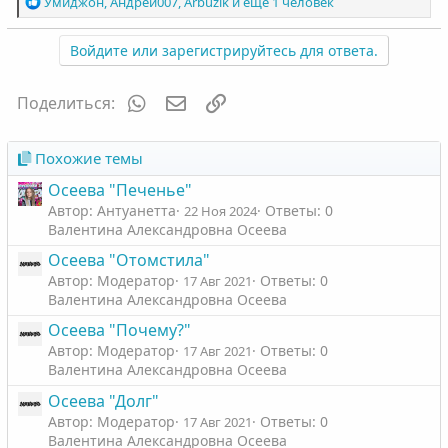
Р
Умиджон
,
Андрей007
,
Arbuzik
и ещё 1 человек
е
а
Войдите или зарегистрируйтесь для ответа.
к
ц
и
WhatsApp
Электронная почта
Ссылка
Поделиться:
и
:
Похожие темы
Осеева "Печенье"
Автор: Антуанетта
Ответы: 0
22 Ноя 2024
Валентина Александровна Осеева
Осеева "Отомстила"
Автор: Модератор
Ответы: 0
17 Авг 2021
Валентина Александровна Осеева
Осеева "Почему?"
Автор: Модератор
Ответы: 0
17 Авг 2021
Валентина Александровна Осеева
Осеева "Долг"
Автор: Модератор
Ответы: 0
17 Авг 2021
Валентина Александровна Осеева