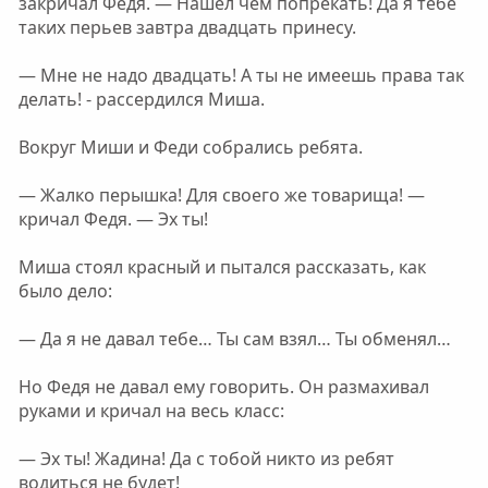
закричал Федя. — Нашел чем попрекать! Да я тебе
таких перьев завтра двадцать принесу.
— Мне не надо двадцать! А ты не имеешь права так
делать! - рассердился Миша.
Вокруг Миши и Феди собрались ребята.
— Жалко перышка! Для своего же товарища! —
кричал Федя. — Эх ты!
Миша стоял красный и пытался рассказать, как
было дело:
— Да я не давал тебе… Ты сам взял… Ты обменял…
Но Федя не давал ему говорить. Он размахивал
руками и кричал на весь класс:
— Эх ты! Жадина! Да с тобой никто из ребят
водиться не будет!