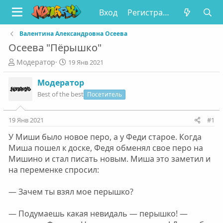
Вход
Регистрация
Валентина Александровна Осеева
Осеева "Пёрышко"
А
Д
Модератор
19 Янв 2021
в
а
т
т
Модератор
о
а
Best of the best
Посетитель
р
н
т
а
е
ч
19 Янв 2021
#1
м
а
У Миши было новое перо, а у Феди старое. Когда
ы
л
а
Миша пошел к доске, Федя обменял свое перо на
Мишино и стал писать новым. Миша это заметил и
на переменке спросил:
— Зачем ты взял мое перышко?
— Подумаешь какая невидаль — перышко! —