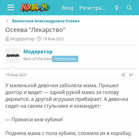
Вход
Регистрация
Валентина Александровна Осеева
Осеева "Лекарство"
А
Д
Модератор
19 Янв 2021
в
а
т
т
Модератор
о
а
Best of the best
Посетитель
р
н
т
а
е
ч
19 Янв 2021
#1
м
а
У маленькой девочки заболела мама. Пришел
ы
л
а
доктор и видит — одной рукой мама за голову
держится, а другой игрушки прибирает. А девочка
сидит на своем стульчике и командует:
— Принеси мне кубики!
Подняла мама с пола кубики, сложила их в коробку,