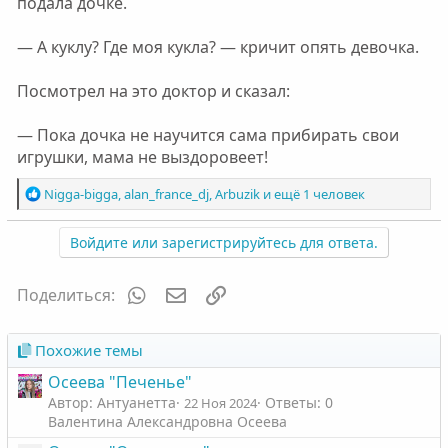
подала дочке.
— А куклу? Где моя кукла? — кричит опять девочка.
Посмотрел на это доктор и сказал:
— Пока дочка не научится сама прибирать свои
игрушки, мама не выздоровеет!
Р
Nigga-bigga
,
alan_france_dj
,
Arbuzik
и ещё 1 человек
е
а
Войдите или зарегистрируйтесь для ответа.
к
ц
и
WhatsApp
Электронная почта
Ссылка
Поделиться:
и
:
Похожие темы
Осеева "Печенье"
Автор: Антуанетта
Ответы: 0
22 Ноя 2024
Валентина Александровна Осеева