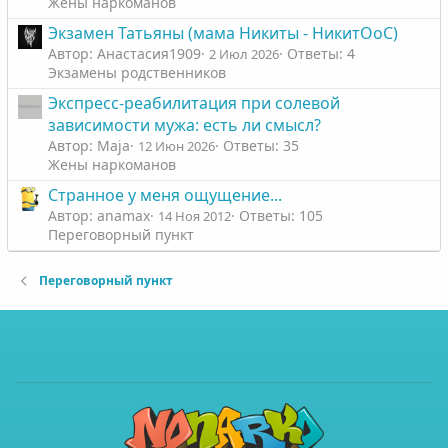
Жены наркоманов
Экзамен Татьяны (мама Никиты - НикитОоС)
Автор: Анастасия1909
Ответы: 4
2 Июл 2026
Экзамены родственников
Экспресс-реабилитация при солевой
зависимости мужа: есть ли смысл?
Автор: Maja
Ответы: 35
12 Июн 2026
Жены наркоманов
Странное у меня ощущение...
Автор: anamax
Ответы: 105
14 Ноя 2012
Переговорный пункт
Переговорный пункт