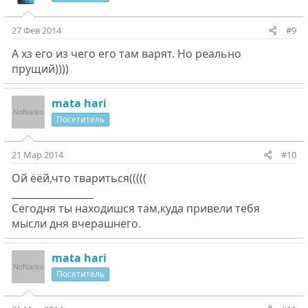
27 Фев 2014
#9
А хз его из чего его там варят. Но реально
прущий))))
mata hari
Посетитель
21 Мар 2014
#10
Ой ёёй,что твариться(((((
_________________
Сегодня ты находишся там,куда привели тебя
мысли дня вчерашнего.
mata hari
Посетитель