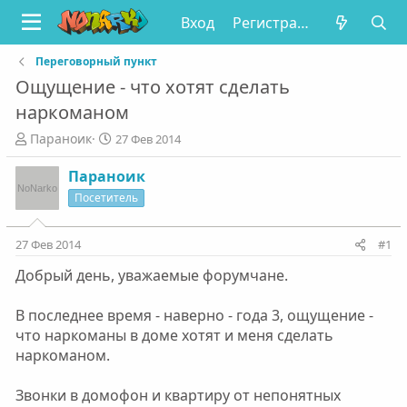
Вход
Регистрация
Переговорный пункт
Ощущение - что хотят сделать
наркоманом
А
Д
Параноик
27 Фев 2014
в
а
т
т
Параноик
о
а
Посетитель
р
н
т
а
е
ч
27 Фев 2014
#1
м
а
Добрый день, уважаемые форумчане.
ы
л
а
В последнее время - наверно - года 3, ощущение -
что наркоманы в доме хотят и меня сделать
наркоманом.
Звонки в домофон и квартиру от непонятных