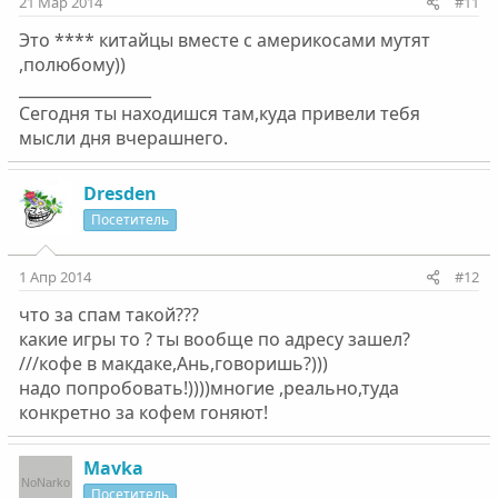
21 Мар 2014
#11
Это **** китайцы вместе с америкосами мутят
,полюбому))
_________________
Сегодня ты находишся там,куда привели тебя
мысли дня вчерашнего.
Dresden
Посетитель
1 Апр 2014
#12
что за спам такой???
какие игры то ? ты вообще по адресу зашел?
///кофе в макдаке,Ань,говоришь?)))
надо попробовать!))))многие ,реально,туда
конкретно за кофем гоняют!
Mavka
Посетитель