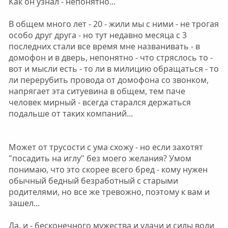
Как он узнал - непонятно...
В общем много лет - 20 - жили мы с ними - не трогая
особо друг друга - но тут недавно месяца с 3
последних стали все время мне названивать - в
домофон и в дверь, непонятно - что стряслось то -
вот и мысли есть - то ли в милицию обращаться - то
ли перерубить провода от домофона со звонком,
напрягает эта ситуевина в общем, тем паче
человек мирный - всегда старался держаться
подальше от таких компаний...
Может от трусости с ума схожу - но если захотят
"посадить на иглу" без моего желания? Умом
понимаю, что это скорее всего бред - кому нужен
обычный бедный безработный с старыми
родителями, но все же тревожно, поэтому к вам и
зашел...
Да, и - бесконечного мужества и удачи и силы воли