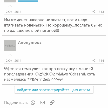
12 Окт 2014
#13
Им же денег наверно не хватает, вот и надо
втягивать новеньких. По хорошему...послать бы их
по дальше метлой поганой!!!
Anonymous
12 Окт 2014
#14
%$r# вся тема улет, как про психушку с манией
приследования К%;;%:КК%: ^&&vo %drazn& хоть
насмеялась **&^rrr :5е5 ^^^%^
Войдите или зарегистрируйтесь для ответа.
WhatsApp
Электронная почта
Ссылка
Поделиться: