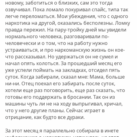
новому, заботиться о близких, сам это тогда
озвучивал. Пока ломало покуривал спайс, типа так
легче переломаться. Мои убеждения, что с одного
наркотика на другой, оказались бесполезны. Ломку
правда пережил. На пару-тройку дней мы увидели
нормального человека, разговаривали по-
человечески и о том, что на работу нужно
устраиваться, и про наркоманскую жизнь он кое-
что рассказывал. Но удержаться он не сумел и
начал опять колоться. За прошедший месяц его
уже успели поймать на закладках, отсидел пять
суток. Когда забирали, сказал мне: Мама, больше
ни-ни. Отец поехал его забирать после суток,
хотели еще раз поговорить, еще раз сказать, что
готовы его поддержать в бросании. Так он из
машины чуть ли не на ходу выпрыгивал, кричал,
что у него другие планы. Сейчас играет в
отрицание, как будто все дураки.
За этот месяц я параллельно собирала в инете