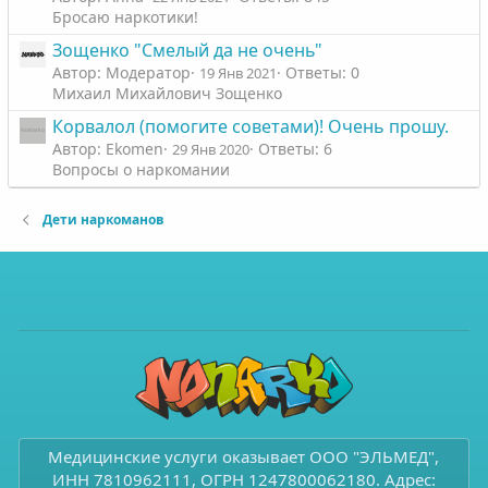
Бросаю наркотики!
Зощенко "Смелый да не очень"
Автор: Модератор
Ответы: 0
19 Янв 2021
Михаил Михайлович Зощенко
Корвалол (помогите советами)! Очень прошу.
Автор: Ekomen
Ответы: 6
29 Янв 2020
Вопросы о наркомании
Дети наркоманов
Медицинские услуги оказывает ООО "ЭЛЬМЕД",
ИНН 7810962111, ОГРН 1247800062180. Адрес: