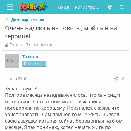
Вход
Регистрация
Дети наркоманов
Очень надеюсь на советы, мой сын на
героине!
А
Д
Татьен
11 Апр 2016
в
а
т
т
Татьен
о
а
Посетитель
р
н
т
а
е
ч
11 Апр 2016
#1
м
а
Здравствуйте!
ы
л
а
Полтора месяца назад выяснилось, что сын сидит
на героине. С его отцом мы его выловили,
поговорили по-хорошему. Признался, сказал, что
хочет завязать. Сам пришел ко мне жить. Вызвал
свою девушку, которая сейчас беременная на 6-ом
месяце. Я так понимаю, хотел начать жить по