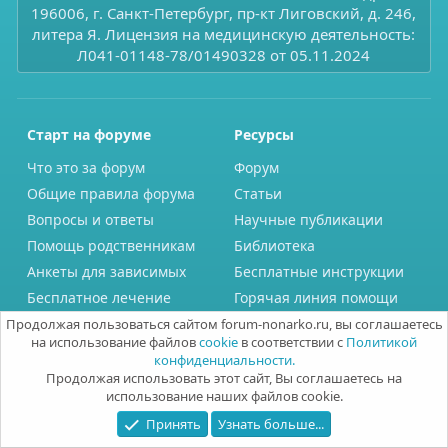
196006, г. Санкт-Петербург, пр-кт Лиговский, д. 246,
литера Я. Лицензия на медицинскую деятельность:
Л041-01148-78/01490328 от 05.11.2024
Старт на форуме
Ресурсы
Что это за форум
Форум
Общие правила форума
Статьи
Вопросы и ответы
Научные публикации
Помощь родственникам
Библиотека
Анкеты для зависимых
Бесплатные инструкции
Бесплатное лечение
Горячая линия помощи
Продолжая пользоваться сайтом forum-nonarko.ru, вы соглашаетесь
Проект Нонарко
Информация
на использование файлов
cookie
в соответствии с
Политикой
конфиденциальности.
О проекте
Использование Cookie
Продолжая использовать этот сайт, Вы соглашаетесь на
использование наших файлов cookie.
Врачи и эксперты
Помощь
Принять
Узнать больше...
Ответы специалистов
Политика
конфиденциальности