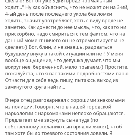
сделаю? Вот он уже 3 дня вроде нормальный
ходит..." Ну как объяснить, что не может он на 3-ий,
4-ый день после последнего укола без ломки
ходить, значит употребляет, хоть с виду вроде не
заметно. Как донести до нее мысль, что, как это ни
прискорбно, надо смириться с тем фактом, что на
данный момент ничего он не отремонтирует и не
сделает.(( Вот, блин, и не знаешь, радоваться
будущему внуку в такой ситуации или нет! У меня
вообще ощущение, что девушка думает, что мы
вокруг нее, беременной, мало прыгаем.(( Простите,
пожалуйста, что я вас такими подробностями парю.
Отчасти для себя ведь пишу, пытаюсь выход из
замкнутого круга найти...
Вчера отец разговаривал с хорошими знакомыми
из полиции. Говорят, что в нашей городской
наркологии с наркоманами неплохо обращаются.
Предлагает мне засунуть сына туда (по
собственному желанию сын вряд ли ляжет), чтоб
там хотя бы до трезвого состояния довели. Я