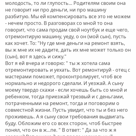
молодость, то ли глупость... Родителям своим она
не говорит ни про деньги, ни про машину
разбитую. Мы ей компенсировать все это не можем
- нечем просто. В разговорах со мной то она
говорит, что сама продам свой ноутбук и еще чего,
отремонтирую машину, уеду, о он (мой сын), пусть
как хочет. То: "Ну где мне деньги на ремонт взять,
вы ж мне их не дадите, дать их мне может только он
(сын), вот я здесь и сижу."
Вот я ей вчера и говорю: " ты ж хотела сама
отремонтировать и уехать. Вот ремонтируй - отец с
мастерами поможет, проконтролирует, чтоб все
нормально и недорого сделали. И уезжай. А сыну
моему твердо скажи - если хочешь быть со мной и
ребенком, тогда приезжай трезвый и с деньгами,
потраченными на ремонт, тогда и поговорим о
совместной жизни. Пусть увидит, что ты и без него
проживешь. А я сыну свои требования выдвигать
буду. Обложим его со всех сторон, чтоб быстрее
понял, что он в ж...пе. " В ответ: " Да за что ж я