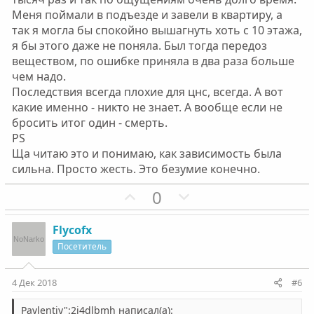
о
о
Меня поймали в подъезде и завели в квартиру, а
с
с
так я могла бы спокойно вышагнуть хоть с 10 этажа,
я бы этого даже не поняла. Был тогда передоз
веществом, по ошибке приняла в два раза больше
чем надо.
Последствия всегда плохие для цнс, всегда. А вот
какие именно - никто не знает. А вообще если не
бросить итог один - смерть.
PS
Ща читаю это и понимаю, как зависимость была
сильна. Просто жесть. Это безумие конечно.
П
Н
0
о
е
з
г
Flycofx
и
а
Посетитель
т
т
и
и
4 Дек 2018
#6
в
в
н
н
Pavlentiy":2j4dlbmh написал(а):