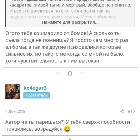
о
о
квадратов, живой ты или мертвый, вообще не понятно.
л
л
И все это циклиться по сто тысяч раз и так по
о
о
ощущениям очень долго время. Меня поймали в
Нажмите для раскрытия...
подъезде и завели в квартиру, а так я могла бы
с
с
спокойно вышагнуть хоть с 10 этажа, я бы этого даже
Огого тебя кошмарило от бомов! А сколько ты
не поняла. Был тогда передоз веществом, по ошибке
съела тогда не помнишь? Я просто сам много раз
приняла в два раза больше чем надо.
ел бомы, а так же другие психоделики которые
Последствия всегда плохие для цнс, всегда. А вот какие
именно - никто не знает. А вообще если не бросить
сильнее их, но такого не когда со мной не было,
итог один - смерть.
хотя чувствительность к ним высокая
PS
Ща читаю это и понимаю, как зависимость была
П
Н
0
сильна. Просто жесть. Это безумие конечно.
о
е
з
г
ko4egar3
и
а
Посетитель
т
т
и
и
4 Дек 2018
#10
в
в
Автор че ты паришься?) У тебя сверх-способности
н
н
появились, возрадуйся
ы
ы