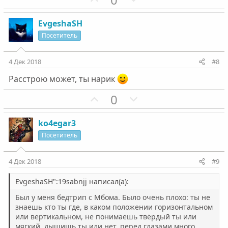
о
е
з
г
EvgeshaSH
и
а
Посетитель
т
т
и
и
4 Дек 2018
#8
в
в
Расстрою может, ты нарик
н
н
ы
ы
П
Н
0
й
й
о
е
г
г
з
г
ko4egar3
о
о
и
а
Посетитель
л
л
т
т
о
о
и
и
4 Дек 2018
#9
с
с
в
в
н
н
EvgeshaSH":19sabnjj написал(а):
ы
ы
Был у меня бедтрип с Мбома. Было очень плохо: ты не
й
й
знаешь кто ты где, в каком положении горизонтальном
или вертикальном, не понимаешь твёрдый ты или
г
г
мягкий, дышишь ты или нет, перед глазами много