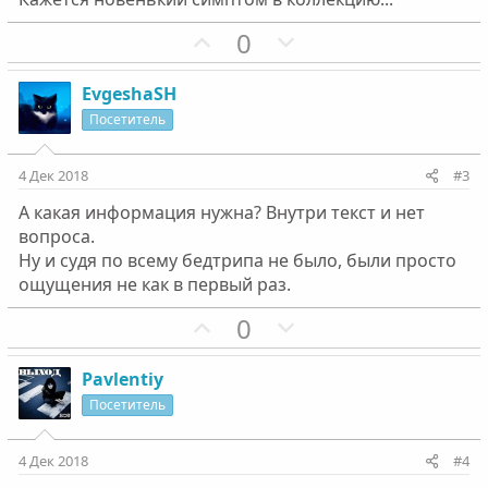
П
Н
0
о
е
з
г
EvgeshaSH
и
а
Посетитель
т
т
и
и
4 Дек 2018
#3
в
в
А какая информация нужна? Внутри текст и нет
н
н
вопроса.
ы
ы
Ну и судя по всему бедтрипа не было, были просто
й
й
ощущения не как в первый раз.
г
г
П
Н
0
о
о
о
е
л
л
з
г
о
о
Pavlentiy
и
а
с
с
Посетитель
т
т
и
и
4 Дек 2018
#4
в
в