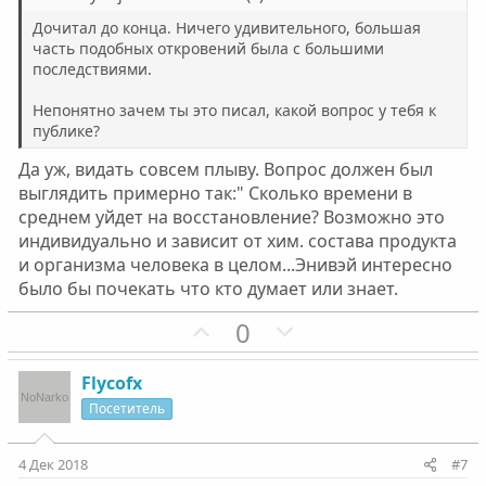
ы
ы
Дочитал до конца. Ничего удивительного, большая
й
й
часть подобных откровений была с большими
последствиями.
г
г
о
о
Непонятно зачем ты это писал, какой вопрос у тебя к
л
л
публике?
о
о
Да уж, видать совсем плыву. Вопрос должен был
с
с
выглядить примерно так:" Сколько времени в
среднем уйдет на восстановление? Возможно это
индивидуально и зависит от хим. состава продукта
и организма человека в целом...Энивэй интересно
было бы почекать что кто думает или знает.
П
Н
0
о
е
з
г
Flycofx
и
а
Посетитель
т
т
и
и
4 Дек 2018
#7