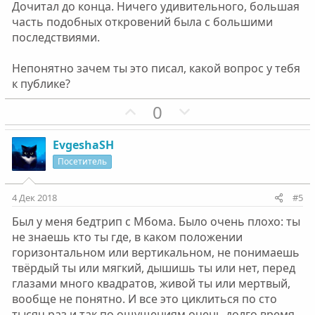
Дочитал до конца. Ничего удивительного, большая
н
н
часть подобных откровений была с большими
ы
ы
последствиями.
й
й
г
г
Непонятно зачем ты это писал, какой вопрос у тебя
о
о
к публике?
л
л
П
Н
0
о
о
о
е
с
с
з
г
EvgeshaSH
и
а
Посетитель
т
т
и
и
4 Дек 2018
#5
в
в
Был у меня бедтрип с Мбома. Было очень плохо: ты
н
н
не знаешь кто ты где, в каком положении
ы
ы
горизонтальном или вертикальном, не понимаешь
й
й
твёрдый ты или мягкий, дышишь ты или нет, перед
г
г
глазами много квадратов, живой ты или мертвый,
о
о
вообще не понятно. И все это циклиться по сто
л
л
тысяч раз и так по ощущениям очень долго время.