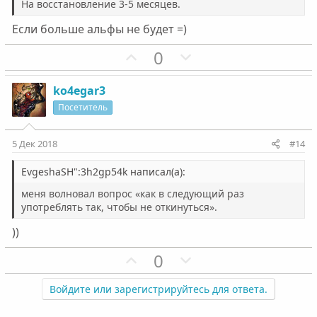
ы
ы
На восстановление 3-5 месяцев.
й
й
Если больше альфы не будет =)
г
г
о
о
П
Н
0
л
л
о
е
о
о
з
г
ko4egar3
с
с
и
а
Посетитель
т
т
и
и
5 Дек 2018
#14
в
в
н
н
EvgeshaSH":3h2gp54k написал(а):
ы
ы
меня волновал вопрос «как в следующий раз
й
й
употреблять так, чтобы не откинуться».
г
г
))
о
о
П
Н
л
л
0
о
е
о
о
з
г
Войдите или зарегистрируйтесь для ответа.
с
с
и
а