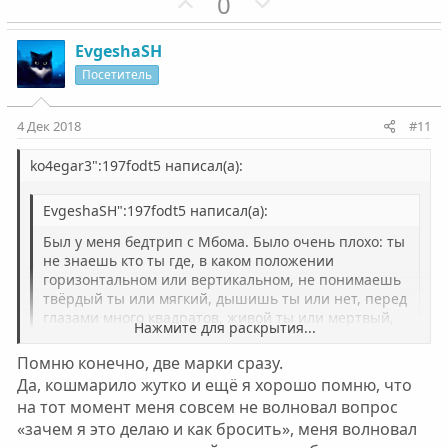
й
й
П
Н
0
г
г
о
е
о
о
з
г
EvgeshaSH
л
л
и
а
Посетитель
о
о
т
т
с
с
и
и
4 Дек 2018
#11
в
в
н
н
ko4egar3":197fodt5 написал(а):
ы
ы
EvgeshaSH":197fodt5 написал(а):
й
й
г
г
Был у меня бедтрип с Мбома. Было очень плохо: ты
о
о
не знаешь кто ты где, в каком положении
горизонтальном или вертикальном, не понимаешь
л
л
твёрдый ты или мягкий, дышишь ты или нет, перед
о
о
глазами много квадратов, живой ты или мертвый,
Нажмите для раскрытия...
с
с
вообще не понятно. И все это циклиться по сто
тысяч раз и так по ощущениям очень долго время.
Помню конечно, две марки сразу.
Нажмите для раскрытия...
Меня поймали в подъезде и завели в квартиру, а
Да, кошмарило жутко и ещё я хорошо помню, что
так я могла бы спокойно вышагнуть хоть с 10 этажа,
на тот момент меня совсем не волновал вопрос
Огого тебя кошмарило от бомов! А сколько ты съела
я бы этого даже не поняла. Был тогда передоз
тогда не помнишь? Я просто сам много раз ел бомы, а
«зачем я это делаю и как бросить», меня волновал
веществом, по ошибке приняла в два раза больше
так же другие психоделики которые сильнее их, но