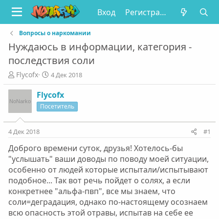
Вход
Регистрация
Вопросы о наркомании
Нуждаюсь в информации, категория -
последствия соли
А
Д
Flycofx
4 Дек 2018
в
а
т
т
Flycofx
о
а
Посетитель
р
н
т
а
е
ч
4 Дек 2018
#1
м
а
Доброго времени суток, друзья! Хотелось-бы
ы
л
а
"услышать" ваши доводы по поводу моей ситуации,
особенно от людей которые испытали/испытывают
подобное... Так вот речь пойдет о солях, а если
конкретнее "альфа-пвп", все мы знаем, что
соли=деградация, однако по-настоящему осознаем
всю опасность этой отравы, испытав на себе ее