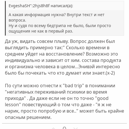
в
в
н
н
EvgeshaSH":2hjs8h8f написал(а):
ы
ы
А какая информация нужна? Внутри текст и нет
й
й
вопроса.
Ну и судя по всему бедтрипа не было, были просто
г
г
ощущения не как в первый раз.
о
о
л
л
Да уж, видать совсем плыву. Вопрос должен был
о
о
выглядить примерно так:" Сколько времени в
среднем уйдет на восстановление? Возможно это
с
с
индивидуально и зависит от хим. состава продукта
и организма человека в целом...Энивэй интересно
было бы почекать что кто думает или знает.(x-2)
По сути можно отнести к "bad trip" в понимании
"негативных переживаний психики во время
прихода" . Да даже если не он то точно "good
lesson" повествующий о том что даже - "я ж не
нарик, просто попробую и все.." может быть крайне
опасным решением.
П
Н
0