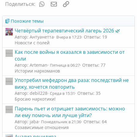
т
т
WhatsApp
Электронная почта
Ссылка
Поделиться:
и
и
в
в
Похожие темы
н
н
Четвёртый терапевтический лагерь 2026 🌿
ы
ы
Автор: Антуанетта
Ответы: 19
Вчера в 17:23
й
й
Новости с полей
г
г
Как после войны я оказался в зависимости от
о
о
соли
л
л
Автор: Arteman
Ответы: 77
Пятница в 06:27
о
о
Истории наркоманов
с
с
Употребил мефедрон два раза: последствий не
вижу, хочется повторить
Автор: debil228
Ответы: 35
Среда в 15:31
Бросаю наркотики!
Парень пьет и отрицает зависимость: можно
ли ему помочь или лучше уйти?
Автор: jaba
Ответы: 64
Понедельник в 21:36
Созависимые отношения
Анализ рецидива