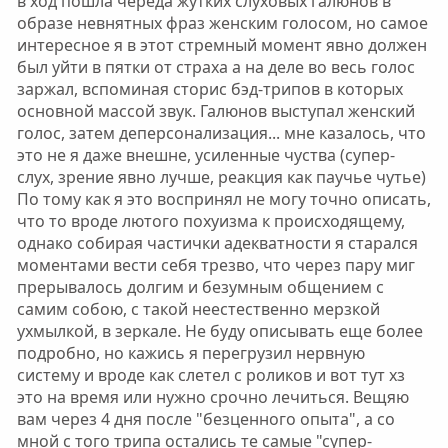
в ход пошла череда жутких слуховых галюнов в
образе невнятных фраз женским голосом, но самое
интересное я в этот стремный момент явно должен
был уйти в пятки от страха а на деле во весь голос
заржал, вспоминая сторис бэд-трипов в которых
основной массой звук. Галюнов выступал женский
голос, затем деперсонализация... мне казалось, что
это не я даже внешне, усиленные чуства (супер-
слух, зрение явно лучше, реакция как паучье чутье)
По тому как я это воспринял не могу точно описать,
что то вроде лютого похуизма к происходящему,
однако собирая частички адекватности я старался
моментами вести себя трезво, что через пару миг
прерывалось долгим и безумным общением с
самим собою, с такой неестественно мерзкой
ухмылкой, в зеркале. Не буду описывать еще более
подробно, но кажись я перегрузил нервную
систему и вроде как слетел с роликов и вот тут хз
это на время или нужно срочно лечиться. Вещяю
вам через 4 дня после "безценного опыта", а со
мной с того трипа остались те самые "супер-