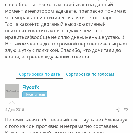
способности" + я хоть и прибываю на данный
момент в некотором адеквате, прекрасно понимаю
что морально и психически я уже не тот парень
"до" а какой-то дерганый высоко-активный
психопат и кажись мне это даже немного
нравиться(вообще не сплю днем, меньше устаю...)
Но такое явно в долгосрочной перспективе сыграет
злую шутку с психикой. Спасибо, что дочитали до
конца, искренне жду ваших ответов.
Сортировка по дате
Сортировка по голосам
Flycofx
Посетитель
4 Дек 2018
#2
Перечитывая собственный текст чуть не сблюванул
с того как он противно и неграматно составлен.
Кажется новенький симптом в коллекцию...