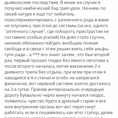
дьявольские последствия. В моем же случае я
получил неебический бэд трип-урок. Начнем, по
своей натуре я еще тот любитель
поэксперементировать с различного рода в-вами
не опускаясь при этом до системы (за иск. одного
"аптечного случая", где побороть пристрастие не
составило особых усилий) На днях стало скучно,
никаких обязанностей/дел, вообщем полная
свобода и в связи с этим решил взять себе альфы
тупо ради... а *** его знает зачем , это был второй
раз, первый прошел гладко без явного негатива а
после второго началась лютая вакханалия 2-х
дневного трипа без отдыха, при всем при этом я
находился в 4-х стенах и особо не напрягался
физически, вот нервной системе знатно досталось
на 2-е сутки. Приняв интерназально очередную
дорогу буквально через минуту начался пиздос,
появилось чувство будто я дряхлый старик и все
мои внутренние органы вот-вот перестанут
работать если я пошевелюсь как итог ступор, далее