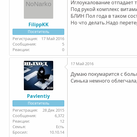
Иглоукалование отпадает 
Под рукой комплекс витами
БЛИН Пол года в таком сос
Но что делать.Надо перете
FilippKK
Посетитель
17 Май 2016
5
0
17 Май 2016
Думаю покумарится с болью 
Синька немного облегчала,
Pavlentiy
Посетитель
28 Дек 2015
6,372
12
Семья
Есть
Бросил
10.10.14