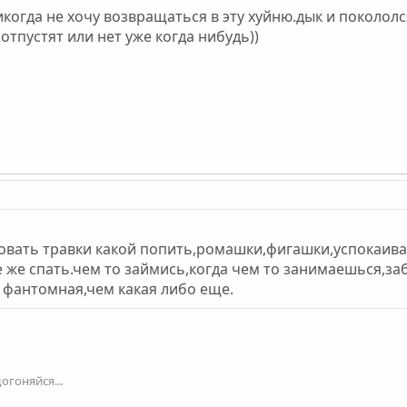
огда не хочу возвращаться в эту хуйню.дык и покололся
отпустят или нет уже когда нибудь))
етовать травки какой попить,ромашки,фигашки,успокаив
 же спать.чем то займись,когда чем то занимаешься,з
 фантомная,чем какая либо еще.
огоняйся...