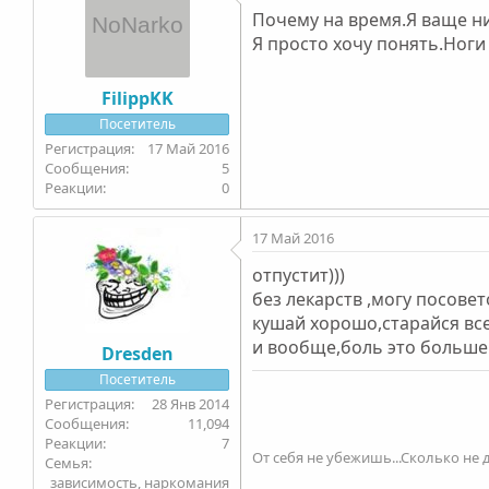
Почему на время.Я ваще ник
Я просто хочу понять.Ноги 
FilippKK
Посетитель
17 Май 2016
5
0
17 Май 2016
отпустит)))
без лекарств ,могу посов
кушай хорошо,старайся все
и вообще,боль это больше
Dresden
Посетитель
28 Янв 2014
11,094
7
От себя не убежишь...Сколько не д
Семья
зависимость, наркомания