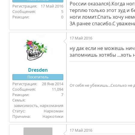
России оказался).Когда но
17 Май 2016
терплю только этот зуд и 
5
ноги ломит.Спать хочу немо
0
ЗА ранее спасибо.С уваже
17 Май 2016
ну дак если не можешь нич
запомнишь хотябы ...хоть н
Dresden
Посетитель
28 Янв 2014
От себя не убежишь...Сколько не д
11,094
7
Семья
зависимость, наркомания
Статус
Наркоман
Причина
Наркотики
17 Май 2016