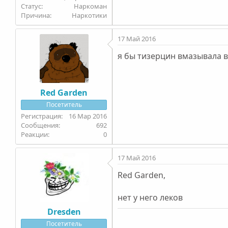
Статус
Наркоман
Причина
Наркотики
17 Май 2016
я бы тизерцин вмазывала в
Red Garden
Посетитель
16 Мар 2016
692
0
17 Май 2016
Red Garden,
нет у него леков
Dresden
Посетитель