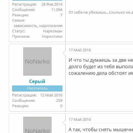
28 Янв 2014
11,094
От себя не убежишь...Сколько не д
7
Семья
зависимость, наркомания
Статус
Наркоман
Причина
Наркотики
17 Май 2016
И что ты думаешь за две н
долго будет из тебя выполз
сожалению дела обстоят име
Серый
Посетитель
12 Май 2016
259
0
17 Май 2016
А так, чтобы снять мышечн