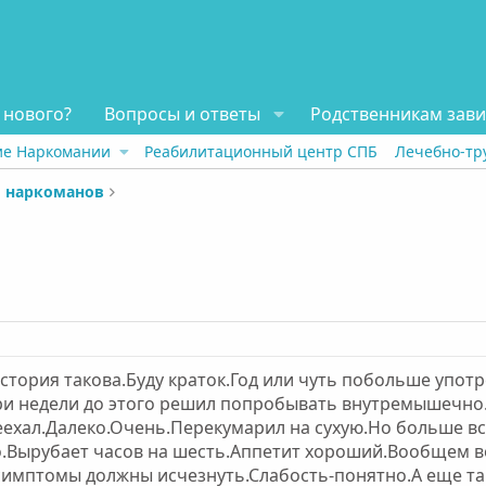
 нового?
Вопросы и ответы
Родственникам зав
ие Наркомании
Реабилитационный центр СПБ
Лечебно-тр
 наркоманов
стория такова.Буду краток.Год или чуть побольше употр
ри недели до этого решил попробывать внутремышечно.
еехал.Далеко.Очень.Перекумарил на сухую.Но больше все
о.Вырубает часов на шесть.Аппетит хороший.Вообщем во
симптомы должны исчезнуть.Слабость-понятно.А еще та