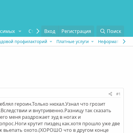
исимых
Статьи
Вход
Отзывы
Регистрация
О проекте
Поиск
Tel
удовой профилакторий
Платные услуги
Неформат
Рех
#1
еблял героин.Только нюхал.Узнал что грозит
Вследствии и внутривенно.Разницу так сказать
го меня раздрожает зуд в ногах и
прос.Ноги крутит пиздец как.хотя прошло уже две
к вьепать охото.(ХОРОШО что в другом конце