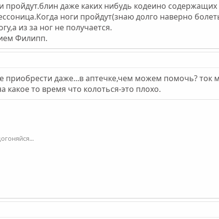
ги пройдут.блин даже каких нибудь кодеино содержащих
бессоница.Когда ноги пройдут(знаю долго наверно болеть
гу,а из за ног не получается.
нием Филипп.
е приобрести даже...в аптечке,чем можем помочь? ток 
а какое то время что колоться-это плохо.
огоняйся...