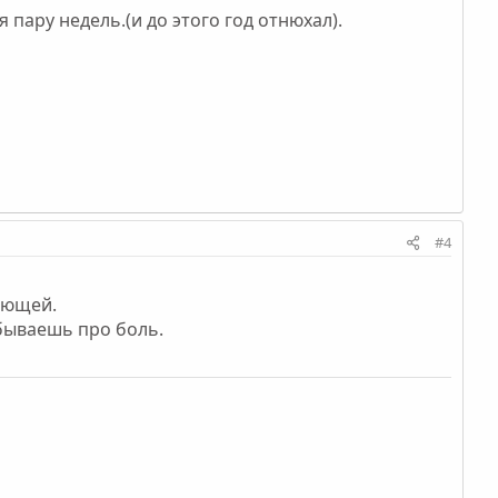
 пару недель.(и до этого год отнюхал).
#4
ающей.
абываешь про боль.