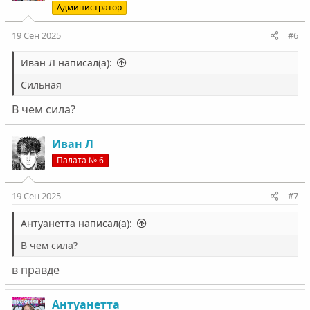
Администратор
и
:
19 Сен 2025
#6
Иван Л написал(а):
Сильная
В чем сила?
Иван Л
Палата № 6
19 Сен 2025
#7
Антуанетта написал(а):
В чем сила?
в правде
Антуанетта