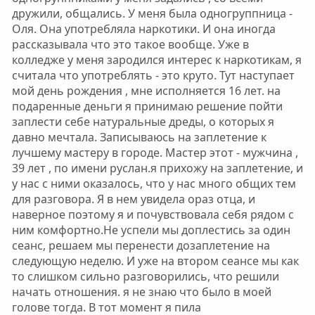
дружили, общались. У меня была одногруппница -
Оля. Она употребляла наркотики. И она иногда
рассказывала что это такое вообще. Уже в
колледже у меня зародился интерес к наркотикам, я
считала что употреблять - это круто. Тут наступает
мой день рождения , мне исполняется 16 лет. на
подаренные деньги я принимаю решение пойти
заплести себе натуральные дреды, о которых я
давно мечтала. Записываюсь на заплетение к
лучшему мастеру в городе. Мастер этот - мужчина ,
39 лет , по имени руслан.я прихожу на заплетение, и
у нас с ними оказалось, что у нас много общих тем
для разговора. Я в нем увидела ораз отца, и
наверное поэтому я и почувствовала себя рядом с
ним комфортно.Не успели мы доплестись за один
сеанс, решаем мы перенести дозаплетение на
следующую неделю. И уже на втором сеансе мы как
то слишком сильно разговорились, что решили
начать отношения. я не знаю что было в моей
голове тогда. В тот момент я пила