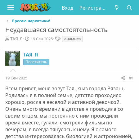
Вход
Регистрация
Бросаю наркотики!
Неудавшаяся самостоятельность
А
Д
Т
ТАЯ_Я
19 Сен 2025
анамнез
в
а
е
т
т
г
ТАЯ_Я
о
а
и
р
н
Посетитель
т
а
е
ч
19 Сен 2025
#1
м
а
ы
л
Всем привет, меня зовут Тая , я из города Рязань
а
Родилась я в полной семье, детство проходило
хорошо, росла я веселой и активной девочкой.
Очень много времени в детстве я проводила со
своим отцом, мы постоянно с ним проводили
время вместе, гуляли, смотрели фильмы по
вечерам, я всегда тянулась к нему. Я с самого
детства интересовалась биологией и астрономией,