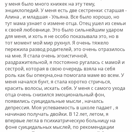
у меня было много книжек на эту тему,
энциклопедий. У меня есть две сестренки: старшая -
Алина , и младшая - Ульяна. Все было хорошо, но
тут мама узнает о измене отца. Отец ушел из семьи
к своей любовнице. Это было сильнейшим ударом
для меня, и хоть я не особо показывала это, но в
тот момент мой мир рухнул. Я очень тяжело
пережила развод родителей, это очень отразилось
на мне. Я стала очень эгоистичной,
раздражительной, я постоянно ругалась с мамой и
сестрой, которая в свою очередь взяла на себя
роль как бы опекуна,она помогала маме во всем. У
меня начался бунт, я стала коротко стричься,
красить волосы, искать себя. У меня с самого ухода
отца очень снизился эмоциональный фон,
появились суицидальные мысли , началсь
депрессия. Моя успеваемость в школе падает , я
начинаю получать двойки. В 12 лет, летом, я
впервые легла в психиатрическую больницу на
фоне суицидальных мыслей, по рекомендации