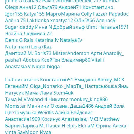
joline
Оксана92
Pavlic
Анжик
Орешек_777
Rumba
Olegs
Анна12
Ольга79
Андрей71
Константино
Igor155
Katya155
МаргоМарина
Colly
Fazzer
Papadoc
Алёна 75
Laktionka
xnastya12
ОЛЬГА66
Алена49
Sugar daddy
Инна N
Добрый эльф
tfimt
Наталья1971
Элайна
Людмила 72
Denis G
Rais
Katarina Iv
Natalya Iv
Nuta
marri
Lera7Kaz
Дмитрий М.
Boris73
MisterAnderson
Арти
Anatoliy_
pasha1
Abobus
КсейГен
Владимир80
Vitalii
Anastasia.V
Nigga-bigga
Liubov
caxaros
Константин51
Умиджон
Alexey_MCK
ЕвгенийM
Olga_Nonarko
_MapTa_
Настасьюшка
Яна.
Натусик
Мама-Лама
Stem4uk
Тима М
V.Voland-4
Никитос
monkey_king886
Momster
Манчини
Оксана.
Даша2486
Андрей Волк
Цветомузыка
Weidlis
Алина Вейделис
Анастасия1909
Косинус
Anastasia🎀
МС!
Matthew
Барни
Лариса М.
Павел Н
elpis
ElenaM
Орина
Алека
vinta
SayMoon
Иуда