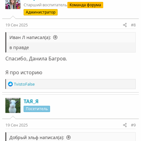
Старший воспитатель
Команда форума
Администратор
19 Сен 2025
#8
Иван Л написал(а):
в правде
Спасибо, Данила Багров.
Я про историю
Р
TvistoFalse
е
а
к
ТАЯ_Я
ц
Посетитель
и
и
:
19 Сен 2025
#9
Добрый эльф написал(а):