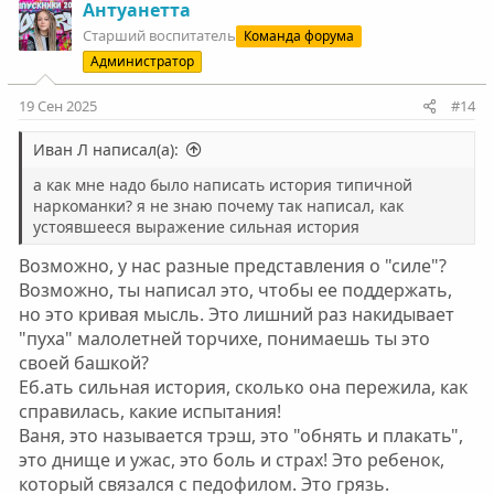
к
Антуанетта
ц
Старший воспитатель
Команда форума
и
Администратор
и
:
19 Сен 2025
#14
Иван Л написал(а):
а как мне надо было написать история типичной
наркоманки? я не знаю почему так написал, как
устоявшееся выражение сильная история
Возможно, у нас разные представления о "силе"?
Возможно, ты написал это, чтобы ее поддержать,
но это кривая мысль. Это лишний раз накидывает
"пуха" малолетней торчихе, понимаешь ты это
своей башкой?
Еб.ать сильная история, сколько она пережила, как
справилась, какие испытания!
Ваня, это называется трэш, это "обнять и плакать",
это днище и ужас, это боль и страх! Это ребенок,
который связался с педофилом. Это грязь.