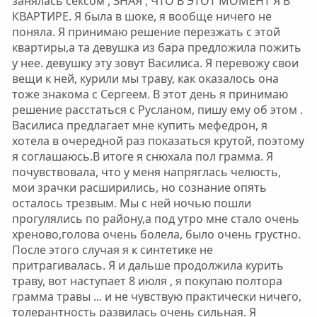
занялась сексом , ЗНАЯ , ЧТО В ЭТОТ МОМЕНТ Я В
КВАРТИРЕ. Я была в шоке, я вообще ничего не
поняла. Я принимаю решение перезжать с этой
квартиры,а та девушка из бара предложила пожить
у нее. девушку эту зовут Василиса. Я перевожу свои
вещи к ней, курили мы траву, как оказалось она
тоже знакома с Сергеем. В этот день я принимаю
решение расстаться с Русланом, пишу ему об этом .
Василиса предлагает мне купить мефедрон, я
хотела в очередной раз показаться крутой, поэтому
я соглашаюсь.В итоге я снюхала пол грамма. Я
почувствовала, что у меня напряглась челюсть,
мои зрачки расширились, но сознание опять
осталось трезвым. Мы с ней ночью пошли
прогулялись по району,а под утро мне стало очень
хреново,голова очень болела, было очень грустно.
После этого случая я к синтетике не
притрагивалась. Я и дальше продолжила курить
траву, вот наступает 8 июля , я покупаю полтора
грамма травы ... и не чувствую практически ничего,
толерантность развилась очень сильная. Я