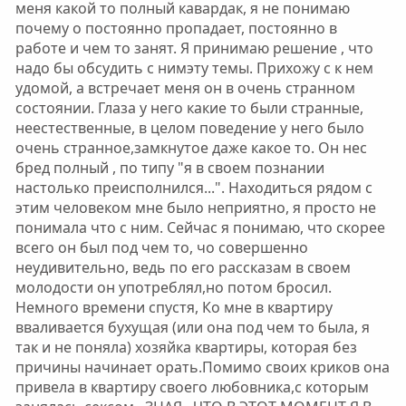
меня какой то полный кавардак, я не понимаю
почему о постоянно пропадает, постоянно в
работе и чем то занят. Я принимаю решение , что
надо бы обсудить с нимэту темы. Прихожу с к нем
удомой, а встречает меня он в очень странном
состоянии. Глаза у него какие то были странные,
неестественные, в целом поведение у него было
очень странное,замкнутое даже какое то. Он нес
бред полный , по типу "я в своем познании
настолько преисполнился...". Находиться рядом с
этим человеком мне было неприятно, я просто не
понимала что с ним. Сейчас я понимаю, что скорее
всего он был под чем то, чо совершенно
неудивительно, ведь по его рассказам в своем
молодости он употреблял,но потом бросил.
Немного времени спустя, Ко мне в квартиру
вваливается бухущая (или она под чем то была, я
так и не поняла) хозяйка квартиры, которая без
причины начинает орать.Помимо своих криков она
привела в квартиру своего любовника,с которым