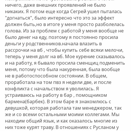
ничего, даже внешних проявлений не было
никаких. Я потом еще когда Сегрей ушел пыталась
"догнаться", было интересно что это за эффект
должен быть,но в итоге у меня просто разболелась
голова. Из за проблем с работой у меня вообще не
было денег на еду, поэтому я постоянно просила
деньги у родственников.начала влазить в
рассрочки на вб , чтобы купить себе всяки мелочи,
теперь у меня долг на вб. Мое курение сказывалось
и на работу, я бывало просила сменщиц подменить
меня, потому что была накуренная, была вообще
не в работоспособном состоянии. В общем,
проработала на том пвз я недели две, и после
конфликта с начальством я уволилась. Я
устраиваюсь на работу в бар , помощником
бармена(барбек). В этом баре я знакомлюсь с
девушкой, которая работала там менеджером, так
же и со всеми остальными моими коллегами. Мы
находим общий язык, и как оказалось многие из
них тоже курят траву. В отношениях с Русланом у