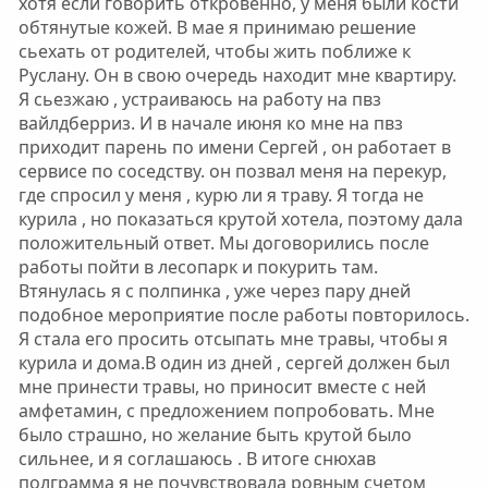
хотя если говорить откровенно, у меня были кости
обтянутые кожей. В мае я принимаю решение
сьехать от родителей, чтобы жить поближе к
Руслану. Он в свою очередь находит мне квартиру.
Я сьезжаю , устраиваюсь на работу на пвз
вайлдберриз. И в начале июня ко мне на пвз
приходит парень по имени Сергей , он работает в
сервисе по соседству. он позвал меня на перекур,
где спросил у меня , курю ли я траву. Я тогда не
курила , но показаться крутой хотела, поэтому дала
положительный ответ. Мы договорились после
работы пойти в лесопарк и покурить там.
Втянулась я с полпинка , уже через пару дней
подобное мероприятие после работы повторилось.
Я стала его просить отсыпать мне травы, чтобы я
курила и дома.В один из дней , сергей должен был
мне принести травы, но приносит вместе с ней
амфетамин, с предложением попробовать. Мне
было страшно, но желание быть крутой было
сильнее, и я соглашаюсь . В итоге снюхав
полграмма я не почувствовала ровным счетом