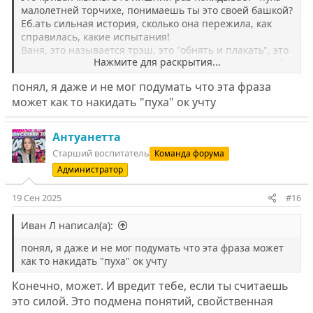
малолетней торчихе, понимаешь ты это своей башкой?
Еб.ать сильная история, сколько она пережила, как
справилась, какие испытания!
Ваня, это называется трэш, это "обнять и плакать", это
Нажмите для раскрытия...
днище и ужас, это боль и страх! Это ребенок, который
связался с педофилом. Это грязь.
понял, я даже и не мог подумать что эта фраза
может как то накидать "пуха" ок учту
О какой силе речь? Сильная история - это родители,
которые не дали ребенку сдохнуть.
Сильная история - про спасение.
Антуанетта
Старший воспитатель
Команда форума
И вот когда эта девочка, пройдя этот путь, лечение,
терапию, начнет жить в трезвости и честности - тогда
Администратор
эту историю можно будет назвать сильной.
19 Сен 2025
#16
Иван Л написал(а):
понял, я даже и не мог подумать что эта фраза может
как то накидать "пуха" ок учту
Конечно, может. И вредит тебе, если ты считаешь
это силой. Это подмена понятий, свойственная