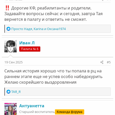
Дорогие КФ, реабилитанты и родители.
Задавайте вопросы сейчас и сегодня, завтра Тая
вернется в палату и ответить не сможет.
Р
Просто Надя
,
Karinа
и
Оксана1974
е
а
к
Иван Л
ц
Палата № 6
и
и
:
19 Сен 2025
#5
Сильная история хорошо что ты попала в рц на
раннем этапе еще не успев особо набедокурить
Желаю скорейшего выздоровления
Р
ТАЯ_Я
е
а
к
Антуанетта
ц
Старший воспитатель
Команда форума
и