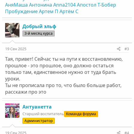
АняМаша
Антонина
Anna2104
Апостол
Т-Бобер
Пробуждение
Артем П
Артём С
Добрый эльф
3-й месяц курса
19 Сен 2025
#3
Тая, привет! Сейчас ты на пути к восстановлению,
прошлое - это прошлое, оно должно остаться
только там, единственное нужно от туда брать
уроки.
Ты не прописала про то, что было больше работ,
расскажи про это
Антуанетта
Старший воспитатель
Команда форума
Администратор
19 Сен 2025
#4