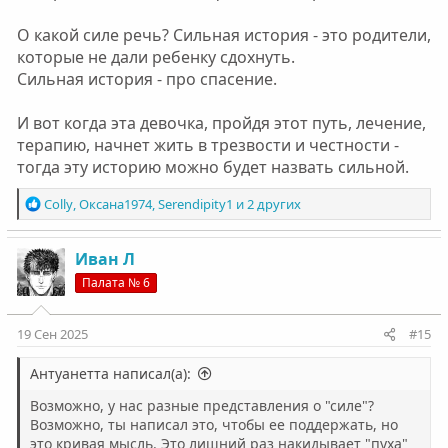
О какой силе речь? Сильная история - это родители,
которые не дали ребенку сдохнуть.
Сильная история - про спасение.
И вот когда эта девочка, пройдя этот путь, лечение,
терапию, начнет жить в трезвости и честности -
тогда эту историю можно будет назвать сильной.
Р
Colly
,
Оксана1974
,
Serendipity1
и 2 других
е
а
к
Иван Л
ц
Палата № 6
и
и
:
19 Сен 2025
#15
Антуанетта написал(а):
Возможно, у нас разные представления о "силе"?
Возможно, ты написал это, чтобы ее поддержать, но
это кривая мысль. Это лишний раз накидывает "пуха"