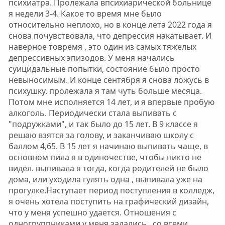
психиатра. Пролежала впсихиарической больнице
я недели 3-4. Какое то время мне было
относительно неплохо, но в конце лета 2022 года я
снова почувствовала, что депрессия накатывает. И
наверное товремя , это один из самых тяжелых
депрессивных эпизодов. У меня начались
суицидальные попытки, состояние было просто
невыносимым. И конце сентября я снова ложусь в
психушку. пролежала я там чуть больше месяца.
Потом мне исполняется 14 лет, и я впервые пробую
алкоголь. Периодически стала выпивать с
"подружками", и так было до 15 лет. В 9 классе я
решаю взятся за голову, и заканчиваю школу с
баллом 4,65. В 15 лет я начинаю выпивать чаще, в
основном пила я в одиночестве, чтобы никто не
видел. выпивала я тогда, когда родителей не было
дома, или уходила гулять одна , выпивала уже на
прогулке.Наступает период поступления в колледж,
я очень хотела поступить на графический дизайн,
что у меня успешно удается. Отношения с
одногруппниками у меня задались , со всеми