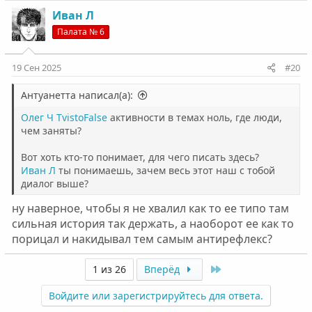
Иван Л
Палата № 6
19 Сен 2025
#20
Антуанетта написал(а):
Олег Ч
TvistoFalse
активности в темах ноль, где люди,
чем заняты?
Вот хоть кто-то понимает, для чего писать здесь?
Иван Л
ты понимаешь, зачем весь этот наш с тобой
диалог выше?
ну наверное, чтобы я не хвалил как то ее типо там
сильная история так держать, а наоборот ее как то
порицал и накидывал тем самым антирефлекс?
Last
1 из 26
Вперёд
Войдите или зарегистрируйтесь для ответа.