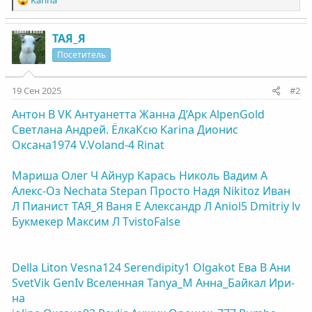
Karinа
е
а
к
ТАЯ_Я
ц
Посетитель
и
и
:
19 Сен 2025
#2
Антон В
VK
Антуанетта
Жанна Д’Арк
AlpenGold
Светлана
Андрей.
ЁлкаКсю
Karinа
Дионис
Оксана1974
V.Voland-4
Rinat
Мариша
Олег Ч
Айнур
Карась
Николь
Вадим А
Алекс-Оз
Nechata
Stepan
Просто Надя
Nikitoz
Иван
Л
Пианист
ТАЯ_Я
Ваня Е
Александр Л
Aniol5
Dmitriy lv
Букмекер
Максим Л
TvistoFalse
Della
Liton
Vesna124
Serendipity1
Olgakot
Ева В
Ани
SvetVik
GenIv
Вселенная
Tanya_M
Анна_Байкал
Ири-
на