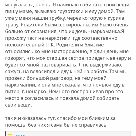
испугалась , очень. Я начинаю собирать свои вещи,
пишу маме, вызываю грузотакси и еду домой. Там
уже у меня нашли трубку, через которую я курила
траву. Родители были шокированы, им было очень
больно от осознания, что их дочь - наркоманка.Я
прохожу тест на наркотики, где соотвественно
положительный ТГК. Родители и близкие
относились ко мне настороженно, в один день мне
говорят, что моя старшая сестра приедет к вечеру и
будет со мной разговаривать. Я не выдерживаю,
сажусь на велосипед и еду к ней на работу. Там мы
провели большой разговор, на тему моей
наркомании, и она мне сказала, что ночьюя еду в
питер, в нонарко. Немного поспрашивав про это
место я согласилась и поехала домой собирать
свои вещи.
так я и оказалась тут, спасибо мои близким за
помощь, без них я сама бы не справилась
Р