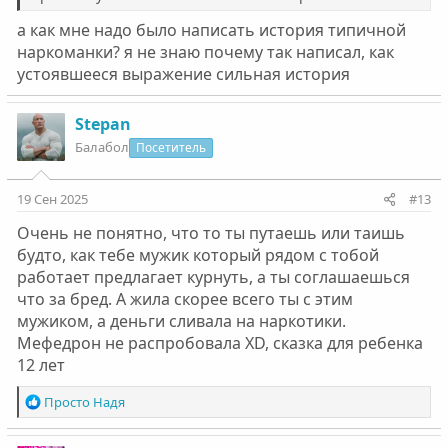
а как мне надо было написать история типичной
наркоманки? я не знаю почему так написал, как
устоявшееся выражение сильная история
Stepan
Балабол
Посетитель
19 Сен 2025
#13
Очень не понятно, что то ты путаешь или таишь
будто, как тебе мужик который рядом с тобой
работает предлагает курнуть, а ты соглашаешься
что за бред. А жила скорее всего ты с этим
мужиком, а деньги сливала на наркотики.
Мефедрон не распробовала XD, сказка для ребенка
12 лет
Р
Просто Надя
е
а