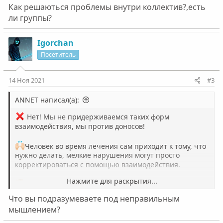
аморальные поступки -- у нам есть "доска позора" на
Как решаються проблемы внутри коллектив?,есть
форуме, где это можно обсудить.
ли группы?
Igorchan
Посетитель
14 Ноя 2021
#3
ANNET написал(а):
Нет! Мы не придерживаемся таких форм
взаимодействия, мы против доносов!
Человек во время лечения сам приходит к тому, что
нужно делать, мелкие нарушения могут просто
корректироваться с помощью взаимодействия.
Нажмите для раскрытия...
А вот если есть неправильное мышление,
аморальные поступки -- у нам есть "доска позора" на
Что вы подразумеваете под неправильным
форуме, где это можно обсудить.
мышлением?