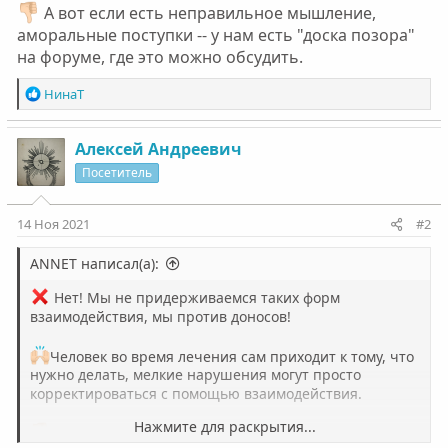
А вот если есть неправильное мышление,
аморальные поступки -- у нам есть "доска позора"
на форуме, где это можно обсудить.
Р
НинаТ
е
а
к
Алексей Андреевич
ц
Посетитель
и
и
:
14 Ноя 2021
#2
ANNET написал(а):
Нет! Мы не придерживаемся таких форм
взаимодействия, мы против доносов!
Человек во время лечения сам приходит к тому, что
нужно делать, мелкие нарушения могут просто
корректироваться с помощью взаимодействия.
Нажмите для раскрытия...
А вот если есть неправильное мышление,