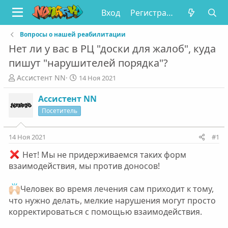
Вход
Регистрация
Вопросы о нашей реабилитации
Нет ли у вас в РЦ "доски для жалоб", куда
пишут "нарушителей порядка"?
А
Д
Ассистент NN
14 Ноя 2021
в
а
т
т
Ассистент NN
о
а
Посетитель
р
н
т
а
е
ч
14 Ноя 2021
#1
м
а
Нет! Мы не придерживаемся таких форм
ы
л
а
взаимодействия, мы против доносов!
Человек во время лечения сам приходит к тому,
что нужно делать, мелкие нарушения могут просто
корректироваться с помощью взаимодействия.