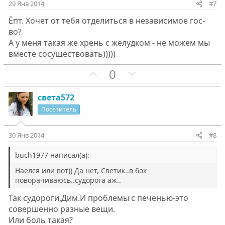
и
и
29 Янв 2014
#7
в
в
Ёпт. Хочет от тебя отделиться в независимое гос-
н
н
во?
ы
ы
А у меня такая же хрень с желудком - не можем мы
й
й
вместе сосуществовать)))))
г
г
П
Н
0
о
о
о
е
л
л
з
г
о
о
света572
и
а
с
с
Посетитель
т
т
и
и
30 Янв 2014
#8
в
в
н
н
buch1977 написал(а):
ы
ы
Наелся или вот)) Да нет, Светик..в бок
й
й
поворачиваюсь..судорога аж..
г
г
Так судороги,Дим.И проблемы с печенью-это
о
о
совершенно разные вещи.
л
л
Или боль такая?