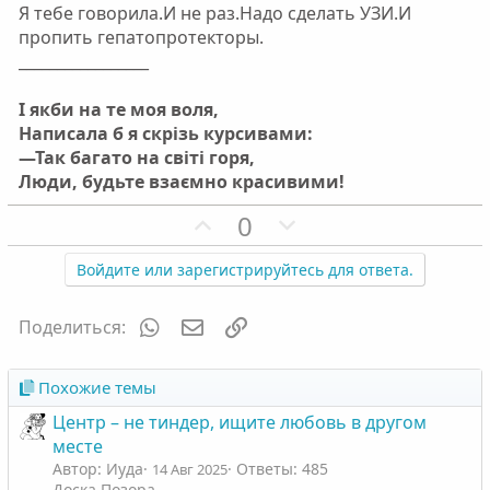
о
о
Я тебе говорила.И не раз.Надо сделать УЗИ.И
с
с
пропить гепатопротекторы.
_________________
І якби на те моя воля,
Написала б я скрізь курсивами:
—Так багато на світі горя,
Люди, будьте взаємно красивими!
П
Н
0
о
е
з
г
Войдите или зарегистрируйтесь для ответа.
и
а
т
т
WhatsApp
Электронная почта
Ссылка
Поделиться:
и
и
в
в
Похожие темы
н
н
Центр – не тиндер, ищите любовь в другом
ы
ы
месте
й
й
Автор: Иуда
Ответы: 485
14 Авг 2025
г
г
Доска Позора