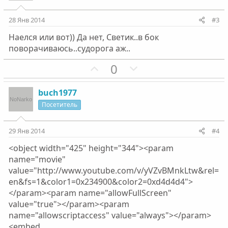
т
т
и
и
28 Янв 2014
#3
в
в
Наелся или вот)) Да нет, Светик..в бок
н
н
поворачиваюсь..судорога аж..
ы
ы
й
й
П
Н
0
г
г
о
е
о
о
з
г
buch1977
л
л
и
а
Посетитель
о
о
т
т
с
с
и
и
29 Янв 2014
#4
в
в
<object width="425" height="344"><param
н
н
name="movie"
ы
ы
value="http://www.youtube.com/v/yVZvBMnkLtw&rel=
й
й
en&fs=1&color1=0x234900&color2=0xd4d4d4">
г
г
</param><param name="allowFullScreen"
о
о
value="true"></param><param
л
л
name="allowscriptaccess" value="always"></param>
о
о
<embed