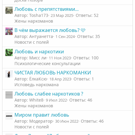
о
о
Любовь с препятствиями...
л
л
Автор: Tosha173
Ответы: 52
23 Мар 2025
о
о
Жены наркоманов
с
с
В чём выражается любовь? 🩷
Автор: Антуанетта
Ответы: 35
1 Сен 2024
Новости с полей
Любовь и наркотики
Автор: Мисс ли
Ответы: 100
11 Ноя 2023
Психологические консультации
ЧИСТАЯ ЛЮБОВЬ НАРКОМАНКИ
Автор: ЁлкаКсю
Ответы: 1
18 Апр 2023
Исповедь наркомана
Любовь слабее наркотиков ?
Автор: White8
Ответы: 46
9 Июл 2022
Жены наркоманов
Миром правит любовь
Автор: Модератор
Ответы: 46
30 Июн 2022
Новости с полей