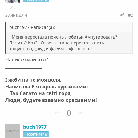
28 Янв 2014
#2
buch1977 написал(а):
..Меня перестала печень любить(( Ампутировать?
Лечить? Как? ..Ответы -типа перестать пить..-
кощунство, флуд и флейм...оф топ еще..
Напился или что?
_________________
І якби на те моя воля,
Написала б я скрізь курсивами:
—Так багато на світі горя,
Люди, будьте взаємно красивими!
П
Н
0
о
е
з
г
buch1977
и
а
Посетитель