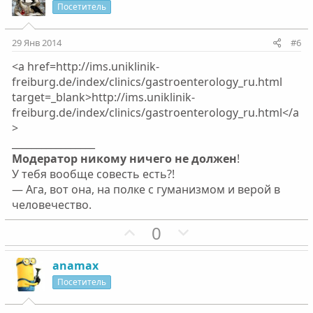
о
о
и
а
Посетитель
л
л
т
т
о
о
и
и
29 Янв 2014
#6
с
с
в
в
<a href=http://ims.uniklinik-
н
н
freiburg.de/index/clinics/gastroenterology_ru.html
ы
ы
target=_blank>http://ims.uniklinik-
й
й
freiburg.de/index/clinics/gastroenterology_ru.html</a
г
г
>
о
о
_________________
л
л
Модератор никому ничего не должен
!
о
о
У тебя вообще совесть есть?!
с
с
— Ага, вот она, на полке с гуманизмом и верой в
человечество.
П
Н
0
о
е
з
г
anamax
и
а
Посетитель
т
т