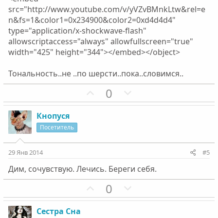
с
с
src="http://www.youtube.com/v/yVZvBMnkLtw&rel=e
n&fs=1&color1=0x234900&color2=0xd4d4d4"
type="application/x-shockwave-flash"
allowscriptaccess="always" allowfullscreen="true"
width="425" height="344"></embed></object>
Тональность..не ..по шерсти..пока..словимся..
П
Н
0
о
е
з
г
Кнопуся
и
а
Посетитель
т
т
и
и
29 Янв 2014
#5
в
в
Дим, сочувствую. Лечись. Береги себя.
н
н
ы
ы
П
Н
0
й
й
о
е
г
г
з
г
Сестра Сна