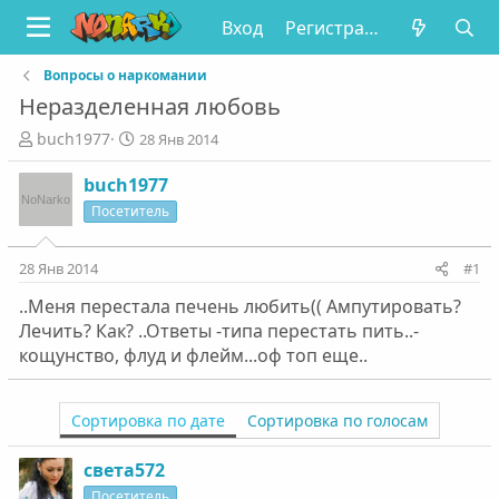
Вход
Регистрация
Вопросы о наркомании
Неразделенная любовь
А
Д
buch1977
28 Янв 2014
в
а
т
т
buch1977
о
а
Посетитель
р
н
т
а
е
ч
28 Янв 2014
#1
м
а
..Меня перестала печень любить(( Ампутировать?
ы
л
а
Лечить? Как? ..Ответы -типа перестать пить..-
кощунство, флуд и флейм...оф топ еще..
Сортировка по дате
Сортировка по голосам
света572
Посетитель