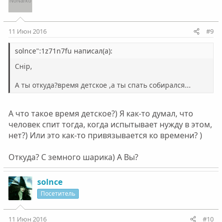
11 Июн 2016
#9
solnce":1z71n7fu написал(а):
Снip,
А ты откуда?время детское ,а ты спать собирался...
А что такое время детское?) Я как-то думал, что
человек спит тогда, когда испытывает нужду в этом,
нет?) Или это как-то привязывается ко времени? )
Откуда? С земного шарика) А Вы?
solnce
Посетитель
11 Июн 2016
#10