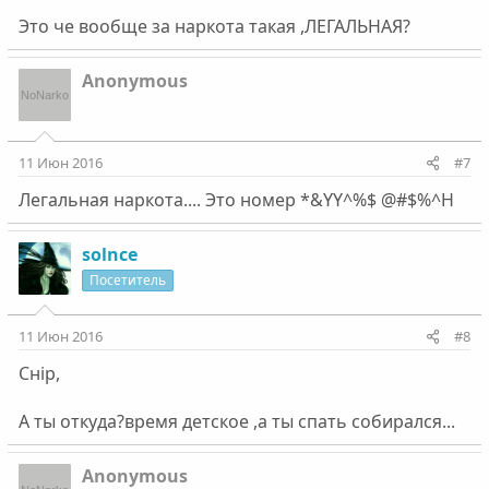
Это че вообще за наркота такая ,ЛЕГАЛЬНАЯ?
Anonymous
11 Июн 2016
#7
Легальная наркота.... Это номер *&YY^%$ @#$%^H
solnce
Посетитель
11 Июн 2016
#8
Снip,
А ты откуда?время детское ,а ты спать собирался...
Anonymous