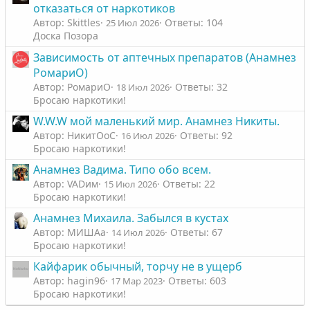
отказаться от наркотиков
Автор: Skittles
Ответы: 104
25 Июл 2026
Доска Позора
Зависимость от аптечных препаратов (Анамнез
РомариО)
Автор: РомариО
Ответы: 32
18 Июл 2026
Бросаю наркотики!
W.W.W мой маленький мир. Анамнез Никиты.
Автор: НикитОоС
Ответы: 92
16 Июл 2026
Бросаю наркотики!
Анамнез Вадима. Типо обо всем.
Автор: VADим
Ответы: 22
15 Июл 2026
Бросаю наркотики!
Анамнез Михаила. Забылся в кустах
Автор: МИШАа
Ответы: 67
14 Июл 2026
Бросаю наркотики!
Кайфарик обычный, торчу не в ущерб
Автор: hagin96
Ответы: 603
17 Мар 2023
Бросаю наркотики!