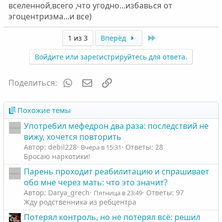
вселенной,всего ,что угодно...избавься от
эгоцентризма...и все)
Last
1 из 3
Вперёд
Войдите или зарегистрируйтесь для ответа.
WhatsApp
Электронная почта
Ссылка
Поделиться:
Похожие темы
Употребил мефедрон два раза: последствий не
вижу, хочется повторить
Автор: debil228
Ответы: 28
Вчера в 15:31
Бросаю наркотики!
Парень проходит реабилитацию и спрашивает
обо мне через мать: что это значит?
Автор: Darya_grech
Ответы: 97
Пятница в 23:49
Жду родственника из ребцентра
Потерял контроль, но не потерял всё: решил