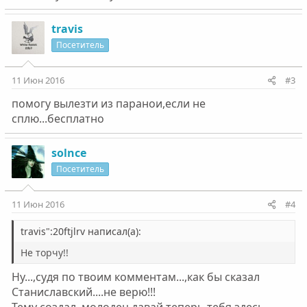
travis
Посетитель
11 Июн 2016
#3
помогу вылезти из паранои,если не
сплю...бесплатно
solnce
Посетитель
11 Июн 2016
#4
travis":20ftjlrv написал(а):
Не торчу!!
Ну...,судя по твоим комментам...,как бы сказал
Станиславский....не верю!!!