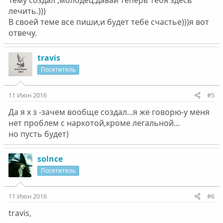
Тему создал ,молодец.давай теперь тебя здесь
лечить.)))
В своей теме все пиши,и будет тебе счастье)))я вот
отвечу.
travis
Посетитель
11 Июн 2016
#5
Да я х з -зачем вообще создал...я же говорю-у меня
нет проблем с наркотой,кроме легальной...
но пусть будет)
solnce
Посетитель
11 Июн 2016
#6
travis,