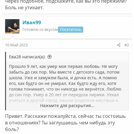
через подобное, подскажите, как вы это пережили?
Боль не утихает.
Иван99
Готовлю со вкусом
Посетитель
10 Май 2023
#2
Ева28 написал(а):
Прошло 9 лет, как умер моя первая любовь. Не могу
забыть до сих пор. Мы вместе с детского сада, потом
школа. Уже и замужем была, и дочка есть. А помню
его, как будто он не умирал. Как будто жду его, хотя
голова понимает, что он никогда не вернётся. Люблю
до сих пор. Умер в 20 лет от передоза лирики. Уехал
учиться в другой город, нашли родители мёртвым в
Нажмите для раскрытия...
квартире. Кто проходил через подобное, подскажите,
как вы это пережили? Боль не утихает.
Привет. Расскажи пожалуйста, сейчас ты состоишь
в отношениях? Ты заглушаешь чем нибудь эту
боль?