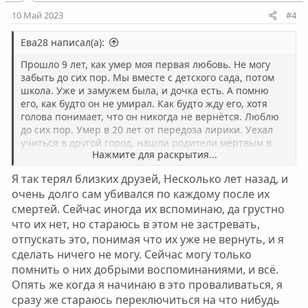
10 Май 2023
#4
Ева28 написал(а):
Прошло 9 лет, как умер моя первая любовь. Не могу
забыть до сих пор. Мы вместе с детского сада, потом
школа. Уже и замужем была, и дочка есть. А помню
его, как будто он не умирал. Как будто жду его, хотя
голова понимает, что он никогда не вернётся. Люблю
до сих пор. Умер в 20 лет от передоза лирики. Уехал
учиться в другой город, нашли родители мёртвым в
Нажмите для раскрытия...
квартире. Кто проходил через подобное, подскажите,
как вы это пережили? Боль не утихает.
Я так терял близких друзей, Несколько лет назад, и
очень долго сам убивался по каждому после их
смертей. Сейчас иногда их вспоминаю, да грустно
что их нет, но стараюсь в этом не застревать,
отпускать это, понимая что их уже не вернуть, и я
сделать ничего не могу. Сейчас могу только
помнить о них добрыми воспоминаниями, и всё.
Опять же когда я начинаю в это проваливаться, я
сразу же стараюсь переключиться на что нибудь