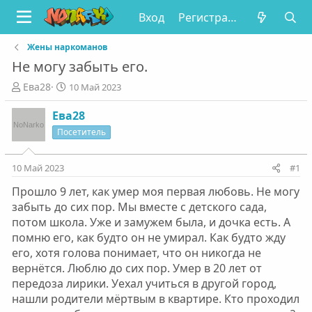
Вход
Регистрация
Жены наркоманов
Не могу забыть его.
А
Д
Ева28
10 Май 2023
в
а
т
т
Ева28
о
а
Посетитель
р
н
т
а
е
ч
10 Май 2023
#1
м
а
Прошло 9 лет, как умер моя первая любовь. Не могу
ы
л
а
забыть до сих пор. Мы вместе с детского сада,
потом школа. Уже и замужем была, и дочка есть. А
помню его, как будто он не умирал. Как будто жду
его, хотя голова понимает, что он никогда не
вернётся. Люблю до сих пор. Умер в 20 лет от
передоза лирики. Уехал учиться в другой город,
нашли родители мёртвым в квартире. Кто проходил