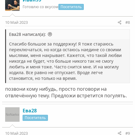
ц
Готовлю со вкусом
Посетитель
и
и
:
10 Май 2023
#8
Ева28 написал(а):
Спасибо большое за поддержку! Я тоже стараюсь
переключаться, но когда остаюсь наедине со своими
мыслями, меня накрывает. Кажется, что такой любви
никогда не будет, что больше никого так не смогу
любить и меня тоже. Часто снится мне. И на могилу
ходила. Все равно не отпускает. Вроде легче
становится, но только на время.
позвони кому нибудь, просто поговори на
отвлечённую тему. Предложи встретится погулять.
Ева28
Посетитель
10 Май 2023
#9