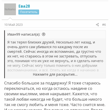
Ева28
Посетитель
10 Май 2023
#6
Иван99 написал(а):
Я так терял близких друзей, Несколько лет назад, и
очень долго сам убивался по каждому после их
смертей. Сейчас иногда их вспоминаю, да грустно что
их нет, но стараюсь в этом не застревать, отпускать
это, понимая что их уже не вернуть, и я сделать ничего
не могу. Сейчас могу только помнить о них добрыми
воспоминаниями, и всё. Опять же когда я начинаю в
Нажмите для раскрытия...
это проваливаться, я сразу же стараюсь
переключиться на что нибудь или кого нибудь.
Спасибо большое за поддержку! Я тоже стараюсь
переключаться, но когда остаюсь наедине со
своими мыслями, меня накрывает. Кажется, что
такой любви никогда не будет, что больше никого
так не смогу любить и меня тоже. Часто снится мне.