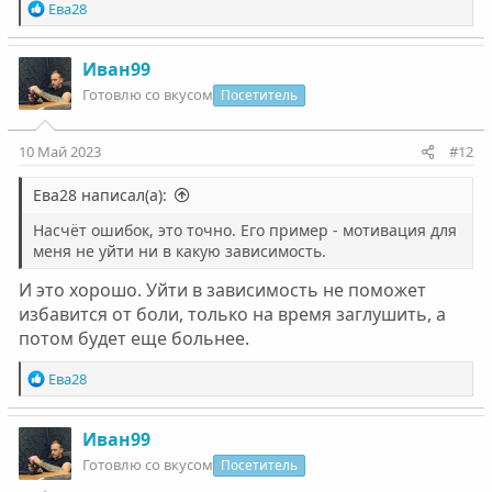
Р
Ева28
е
а
к
Иван99
ц
Готовлю со вкусом
Посетитель
и
и
:
10 Май 2023
#12
Ева28 написал(а):
Насчёт ошибок, это точно. Его пример - мотивация для
меня не уйти ни в какую зависимость.
И это хорошо. Уйти в зависимость не поможет
избавится от боли, только на время заглушить, а
потом будет еще больнее.
Р
Ева28
е
а
к
Иван99
ц
Готовлю со вкусом
Посетитель
и