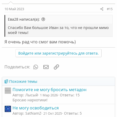
и
:
10 Май 2023
#15
Ева28 написал(а):
Спасибо Вам большое Иван за то, что не прошли мимо
моей темы!
Я очень рад что смог вам помочь)
Войдите или зарегистрируйтесь для ответа.
WhatsApp
Электронная почта
Ссылка
Поделиться:
Похожие темы
Помогите не могу бросить метадон
Автор: Лысый
Ответы: 15
1 Мар 2026
Бросаю наркотики!
Не могу освободиться
Автор: SatNamZ
Ответы: 5
21 Окт 2025