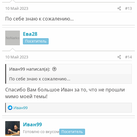
и
:
10 Май 2023
#13
По себе знаю к сожалению...
Ева28
Посетитель
10 Май 2023
#14
Иван99 написал(а):
По себе знаю к сожалению...
Спасибо Вам большое Иван за то, что не прошли
мимо моей темы!
Р
Иван99
е
а
к
Иван99
ц
Готовлю со вкусом
Посетитель
и