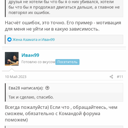
друзья не хотели бы что бы я о них убивался, хотели
бы что бы я продолжал двигаться дальше, а главное не
повторял их ошибок.
Насчёт ошибок, это точно. Его пример - мотивация
для меня не уйти ни в какую зависимость.
Р
Жена Азамата
и
Иван99
е
а
к
Иван99
ц
Готовлю со вкусом
Посетитель
и
и
:
10 Май 2023
#11
Ева28 написал(а):
Так и сделаю, спасибо.
Всегда пожалуйста) Если что , обращайтеесь, чем
сможем, обязательно с Командой форума
поможем)