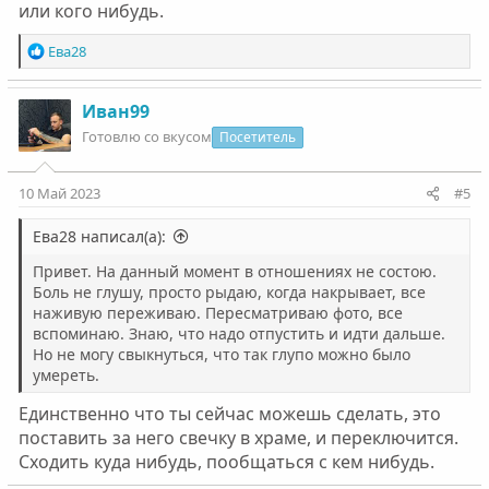
или кого нибудь.
Р
Ева28
е
а
к
Иван99
ц
Готовлю со вкусом
Посетитель
и
и
:
10 Май 2023
#5
Ева28 написал(а):
Привет. На данный момент в отношениях не состою.
Боль не глушу, просто рыдаю, когда накрывает, все
наживую переживаю. Пересматриваю фото, все
вспоминаю. Знаю, что надо отпустить и идти дальше.
Но не могу свыкнуться, что так глупо можно было
умереть.
Единственно что ты сейчас можешь сделать, это
поставить за него свечку в храме, и переключится.
Сходить куда нибудь, пообщаться с кем нибудь.