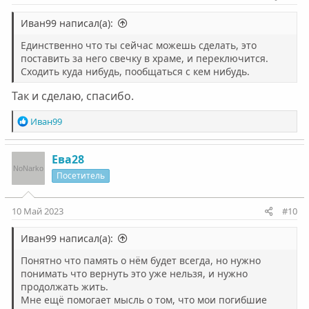
Иван99 написал(а):
Единственно что ты сейчас можешь сделать, это
поставить за него свечку в храме, и переключится.
Сходить куда нибудь, пообщаться с кем нибудь.
Так и сделаю, спасибо.
Р
Иван99
е
а
к
Ева28
ц
Посетитель
и
и
:
10 Май 2023
#10
Иван99 написал(а):
Понятно что память о нём будет всегда, но нужно
понимать что вернуть это уже нельзя, и нужно
продолжать жить.
Мне ещё помогает мысль о том, что мои погибшие