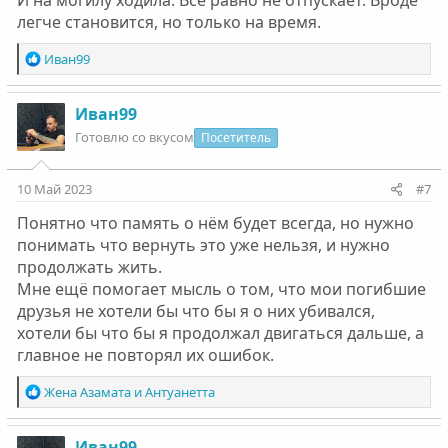
И на могилу ходила. Все равно не отпускает. Вроде
легче становится, но только на время.
Р
Иван99
е
а
к
Иван99
ц
Готовлю со вкусом
Посетитель
и
и
:
10 Май 2023
#7
Понятно что память о нём будет всегда, но нужно
понимать что вернуть это уже нельзя, и нужно
продолжать жить.
Мне ещё помогает мысль о том, что мои погибшие
друзья не хотели бы что бы я о них убивался,
хотели бы что бы я продолжал двигаться дальше, а
главное не повторял их ошибок.
Р
Жена Азамата
и
Антуанетта
е
а
к
Иван99