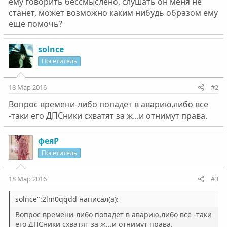
ему говорить бессмыслено, слушать он меня не
станет, может возможно каким нибудь образом ему
еще помочь?
solnce
Посетитель
18 Мар 2016
#2
Вопрос времени-либо попадет в аварию,либо все
-таки его ДПСники схватят за ж...и отнимут права.
феяР
Посетитель
18 Мар 2016
#3
solnce":2lm0qqdd написал(а):
Вопрос времени-либо попадет в аварию,либо все -таки
его ДПСники схватят за ж...и отнимут права.