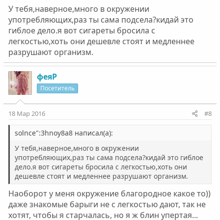
У тебя,наверное,много в окружении
употребляющих,раз ты сама подсела?кидай это
гиблое дело.я вот сигареты бросила с
легкостью,хоть они дешевле стоят и медленнее
разрушают организм.
феяР
Посетитель
18 Мар 2016
#8
solnce":3hnoy8a8 написал(а):
У тебя,наверное,много в окружении
употребляющих,раз ты сама подсела?кидай это гиблое
дело.я вот сигареты бросила с легкостью,хоть они
дешевле стоят и медленнее разрушают организм.
Наоборот у меня окружение благородное какое то))
даже знакомые барыги не с легкостью дают, так не
хотят, чтобы я старчалась, но я ж блин упертая...