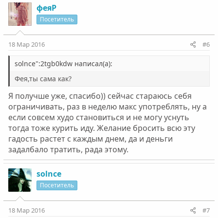
феяР
Посетитель
18 Мар 2016
#6
solnce":2tgb0kdw написал(а):
Фея,ты сама как?
Я получше уже, спасибо)) сейчас стараюсь себя
ограничивать, раз в неделю макс употреблять, ну а
если совсем худо становиться и не могу уснуть
тогда тоже курить иду. Желание бросить всю эту
гадость растет с каждым днем, да и деньги
задалбало тратить, рада этому.
solnce
Посетитель
18 Мар 2016
#7