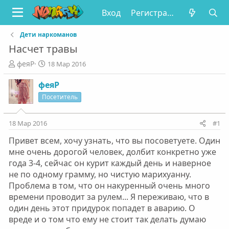
Вход
Регистрация
Дети наркоманов
Насчет травы
А
Д
феяР
18 Мар 2016
в
а
т
т
феяР
о
а
Посетитель
р
н
т
а
е
ч
18 Мар 2016
#1
м
а
Привет всем, хочу узнать, что вы посоветуете. Один
ы
л
а
мне очень дорогой человек, долбит конкретно уже
года 3-4, сейчас он курит каждый день и наверное
не по одному грамму, но чистую марихуанну.
Проблема в том, что он накуренный очень много
времени проводит за рулем... Я переживаю, что в
один день этот придурок попадет в аварию. О
вреде и о том что ему не стоит так делать думаю