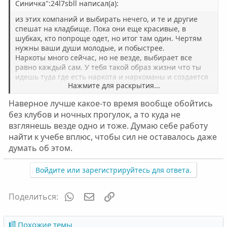
Синичка":24l7sbll написал(а):
из этих компаний и выбирать нечего, и те и другие
спешат на кладбище. Пока они еще красивые, в
шубках, кто попроще одет, но итог там один. Чертям
нужны ваши души молодые, и побыстрее.
Наркоты много сейчас, но не везде, выбирает все
равно каждый сам. У тебя такой образ жизни что ты
идешь туда где есть наркота и наркоманы и создается
Нажмите для раскрытия...
впечатление что сейчас все употребляют, и это типа
норма.
Наверное лучше какое-то время вообще обойтись
без клубов и ночных прогулок, а то куда не
взглянешь везде одно и тоже. Думаю себе работу
найти к учебе вплюс, чтобы сил не оставалось даже
думать об этом.
Войдите или зарегистрируйтесь для ответа.
WhatsApp
Электронная почта
Ссылка
Поделиться:
Похожие темы