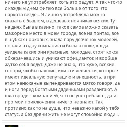
ничего не употребляет, хоть это радует. А так что-то
с каждым днем фигею все больше от того что
наркота везде... Я лично употребляла можно
сказать с быдлом, в дешевых ночниках всяких. Тут
на днях была в казино, такое самое можно сказать
мажорное место в моем городе, все на понтах, все
в шубках норковых, знала пару девченок моделей,
попали в одну компанию и была в шоке, когда
увидела какие они красивые, молодые, стоят кокса
обхерачевшись и унижают официанток и вообще
жутко себя ведут. Даже не знаю, что хуже, всякие
гопори, якобы падшие, или эти девченки, которые
имеют идеальную репутацию и внешность, а при
этом нанюханые выпендриваются мягко говоря, да
и ноги перед богатыми дяденьками раздвигают. А
шла вроде с компанией, что не употребляют, да и
про мои приключения ничего не знают. Так
противно как то на душе, что неважно какой у тебя
статус, а без дряни жить не могут спокойно люди...