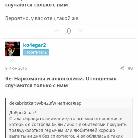
случаются только с ним
Вероятно, у вас отец такой же.
П
Н
0
о
е
з
г
ko4egar2
и
а
Посетитель
т
т
и
и
9 Июн 2016
#3
в
в
Re: Наркоманы и алкоголики. Отношения
н
н
случаются только с ним
ы
ы
й
й
г
г
dekabristka":9vb423fw написал(а):
о
о
Добрый час!
л
л
Стала обращать внимание,что все мои отношения,в
о
о
которых я состояла были либо с любителями покурить
траву,уколоться герычем или любителей хорошо
с
с
выпить(ни дня без спиртного). Я влюблялась в таких