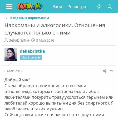
Вход
Регистрация
Вопросы о наркомании
Наркоманы и алкоголики. Отношения
случаются только с ними
А
Д
dekabristka
8 Май 2016
в
а
т
т
dekabristka
о
а
Посетитель
р
н
т
а
е
ч
8 Май 2016
#1
м
а
Добрый час!
ы
л
а
Стала обращать внимание,что все мои
отношения,в которых я состояла были либо с
любителями покурить траву,уколоться герычем или
любителей хорошо выпить(ни дня без спиртного). Я
влюблялась в таких мужчин.
Сейчас,если я такие появляются,то я рву с ними