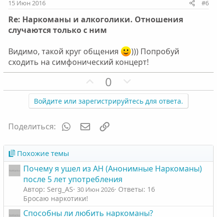
и
и
15 Июн 2016
#6
в
в
Re: Наркоманы и алкоголики. Отношения
н
н
случаются только с ним
ы
ы
й
й
Видимо, такой круг общения
))) Попробуй
г
г
сходить на симфонический концерт!
о
о
П
Н
0
л
л
о
е
о
о
з
г
Войдите или зарегистрируйтесь для ответа.
с
с
и
а
т
т
WhatsApp
Электронная почта
Ссылка
Поделиться:
и
и
в
в
Похожие темы
н
н
Почему я ушел из АН (Анонимные Наркоманы)
ы
ы
после 5 лет употребления
й
й
Автор: Serg_AS
Ответы: 16
30 Июн 2026
г
г
Бросаю наркотики!
о
о
Способны ли любить наркоманы?