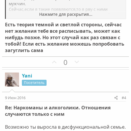
мужчин.
Сейчас,если я такие появляются,то я рву с ними
Нажмите для раскрытия...
незамедлительно,так как понимаю что могу влюбиться
и буду любить,но страдать не принимая ни в какую их
Есть теория темной и светлой стороны, сейчас
пристрастия.
нет желания тебе все расписывать, может как
У меня вопрос к аудитории,почему я влюбляюсь либо в
нибудь позже. Но этот случай как раз связан с
эмоционально холодных,либо зависимых?
Вы скажете что я соза.....но если бы я была созой,то
тобой! Если есть желание можешь попробовать
кайфовала бы от того что спасаю иХ. а янаоборот их
загуглить сама
шарахаюсь и ухожу.
Но хочу чтобы это притяжение прекратилось и я
П
Н
0
полюбила нормального парня,без любви к алкоголю и
о
е
травке
з
г
Yani
и
а
Посетитель
т
т
и
и
9 Июн 2016
#4
в
в
Re: Наркоманы и алкоголики. Отношения
н
н
случаются только с ним
ы
ы
й
й
Возможно ты выросла в дисфункциональной семье.