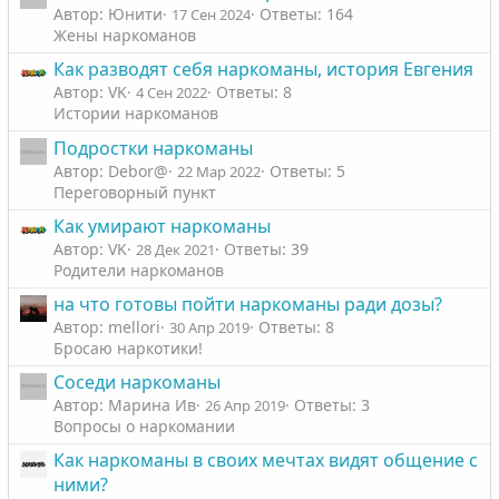
л
л
Автор: Юнити
Ответы: 164
17 Сен 2024
о
о
Жены наркоманов
с
с
Как разводят себя наркоманы, история Евгения
Автор: VK
Ответы: 8
4 Сен 2022
Истории наркоманов
Подростки наркоманы
Автор: Debor@
Ответы: 5
22 Мар 2022
Переговорный пункт
Как умирают наркоманы
Автор: VK
Ответы: 39
28 Дек 2021
Родители наркоманов
на что готовы пойти наркоманы ради дозы?
Автор: mellori
Ответы: 8
30 Апр 2019
Бросаю наркотики!
Соседи наркоманы
Автор: Марина Ив
Ответы: 3
26 Апр 2019
Вопросы о наркомании
Как наркоманы в своих мечтах видят общение с
ними?