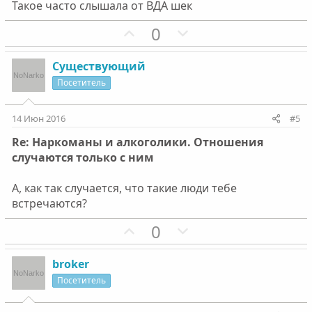
г
г
Такое часто слышала от ВДА шек
о
о
П
Н
0
л
л
о
е
о
о
з
г
с
с
Существующий
и
а
Посетитель
т
т
и
и
14 Июн 2016
#5
в
в
Re: Наркоманы и алкоголики. Отношения
н
н
случаются только с ним
ы
ы
й
й
А, как так случается, что такие люди тебе
г
г
встречаются?
о
о
П
Н
0
л
л
о
е
о
о
з
г
с
с
broker
и
а
Посетитель
т
т