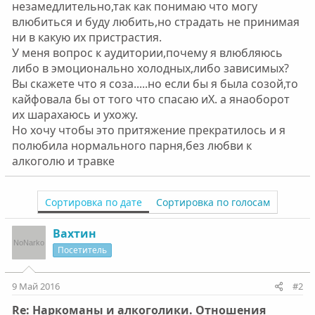
незамедлительно,так как понимаю что могу
влюбиться и буду любить,но страдать не принимая
ни в какую их пристрастия.
У меня вопрос к аудитории,почему я влюбляюсь
либо в эмоционально холодных,либо зависимых?
Вы скажете что я соза.....но если бы я была созой,то
кайфовала бы от того что спасаю иХ. а янаоборот
их шарахаюсь и ухожу.
Но хочу чтобы это притяжение прекратилось и я
полюбила нормального парня,без любви к
алкоголю и травке
Сортировка по дате
Сортировка по голосам
Вахтин
Посетитель
9 Май 2016
#2
Re: Наркоманы и алкоголики. Отношения