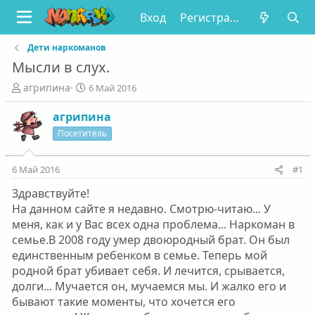
Вход
Регистрация
Дети наркоманов
Мысли в слух.
А
Д
агрипина
6 Май 2016
в
а
т
т
агрипина
о
а
Посетитель
р
н
т
а
е
ч
6 Май 2016
#1
м
а
Здравствуйте!
ы
л
а
На данном сайте я недавно. Смотрю-читаю... У
меня, как и у Вас всех одна проблема... Наркоман в
семье.В 2008 году умер двоюродный брат. Он был
единственным ребенком в семье. Теперь мой
родной брат убивает себя. И лечится, срывается,
долги... Мучается он, мучаемся мы. И жалко его и
бывают такие моменты, что хочется его