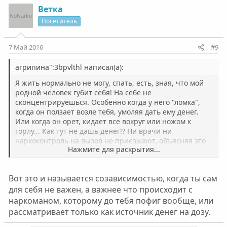
Ветка
Посетитель
7 Май 2016
#9
агрипина":3bpvlthl написал(а):
Я жить нормально не могу, спать, есть, зная, что мой
родной человек губит себя! На себе не
сконцентрируешься. Особенно когда у него "ломка",
когда он ползает возле тебя, умоляя дать ему денег.
Или когда он орет, кидает все вокруг или ножом к
горлу... Как тут не дашь денег!? Ни врачи ни
наркоконтроль на вызов не приезжают, объясняя это
Нажмите для раскрытия...
"делами семейными".
Вот это и называется созависимостью, когда ты сам
для себя не важен, а важнее что происходит с
наркоманом, которому до тебя пофиг вообще, или
рассматривает только как источник денег на дозу.