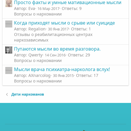
Просто факты и умные мативационные мысли
Автор: Eva
Ответы: 9
16 Мар 2017
Вопросы о наркомании
Когда приходят мысли о срыве или суициде
Автор: Regalion
Ответы: 1
30 Янв 2017
Отзывы о реабилитационных центрах
наркозависимых
Путаются мысли во время разговора.
Автор: Qwerty
Ответы: 29
14 Сен 2016
Вопросы о наркомании
Мысли врача психиатра-нарколога вслух!
Автор: AXnarcolog
Ответы: 17
30 Янв 2015
Вопросы о наркомании
Дети наркоманов