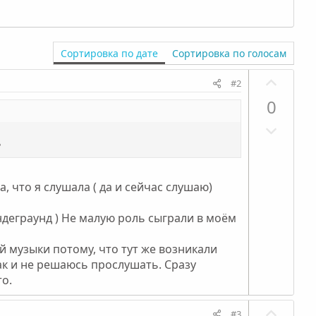
Сортировка по дате
Сортировка по голосам
П
#2
о
0
з
Н
и
е
т
?
г
и
а
в
а, что я слушала ( да и сейчас слушаю)
т
н
и
ы
 андеграунд ) Не малую роль сыграли в моём
в
й
н
г
 музыки потому, что тут же возникали
ы
о
ак и не решаюсь прослушать. Сразу
й
то.
л
г
о
П
#3