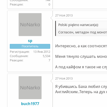
0
27 Ноя 2013
Polski piękno написал(а):
Согласен, метадон под моно
sp
Интересно, а как соотнос
Посетитель
13 Янв 2012
5,534
Меня тянуло слушать монот
7
А под кайфом я такое не сл
27 Ноя 2013
Я убившись Баха любил слу
Английским..Теперь на дух 
buch1977