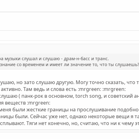
а музыки слушал и слушаю - драм-н-басс и транс.
ознание со временем и имеет ли значение то, что ты слушаешь
лушаю, но зато слушаю другую. Могу точно сказать, что т
ктивно. Там ведь и слова есть :mrgreen: :mrgreen:
я слушаю ( панк-рок в основном, torch song, и советский
я веществ :mrgreen:
 меня были жесткие границы на прослушивание подобной
аницы были. Сейчас уже нет, однако некоторые вещи я т
плывают. Тяги нет конечно, но, считаю, что ни к чему э