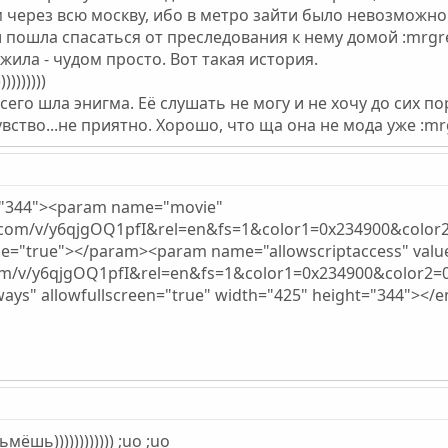
ерез всю москву, ибо в метро зайти было невозможно 
 пошла спасаться от преследования к нему домой :mrgre
ожила - чудом просто. Вот такая история.
)))))))
его шла энигма. Её слушать не могу и не хочу до сих пор.
вство...не приятно. Хорошо, что ща она не мода уже :mr
t="344"><param name="movie"
e.com/v/y6qjgOQ1pfI&rel=en&fs=1&color1=0x234900&colo
lue="true"></param><param name="allowscriptaccess" va
om/v/y6qjgOQ1pfI&rel=en&fs=1&color1=0x234900&color2=0x
lways" allowfullscreen="true" width="425" height="344"><
ёшь)))))))))))) ;uo ;uo