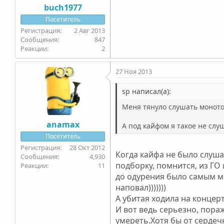
buch1977
Посетитель
2 Авг 2013
847
2
27 Ноя 2013
sp написал(а):
Меня тянуло слушать моното
anamax
А под кайфом я такое не слу
Посетитель
28 Окт 2012
Когда кайфа не было слуша
4,930
подборку, помнится, из ГО 
11
до одурения было самым м
наповал)))))))
А убитая ходила на концер
И вот ведь серьезно, пор
умереть.Хотя бы от сердеч