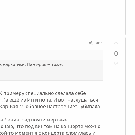
т
л
г
и
о
а
в
с
т
н
и
ы
в
й
П
н
г
#11
о
ы
о
0
з
й
л
Н
и
г
о
наркотики. Панк-рок -- тоже.
е
т
о
с
г
и
л
а
в
о
т
н
с
 К примеру специально сделала себе
и
ы
: )а ещё из Игги попа. И вот наслушаться
в
й
ар-Вая "Любовное настроение"...убивала
н
г
ы
на Ленинград почти мёртвые.
о
лючаю, что под винтом на концерте можно
й
л
кой-то момент я с концерта сломилась и