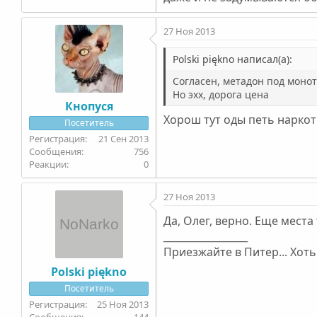
27 Ноя 2013
Polski piękno написал(а):
Согласен, метадон под моно
Но эхх, дорога цена
Кнопуся
Хорош тут оды петь наркот
Посетитель
21 Сен 2013
756
0
27 Ноя 2013
Да, Олег, верно. Еще мест
_________________
Приезжайте в Питер... Хот
Polski piękno
Посетитель
25 Ноя 2013
144