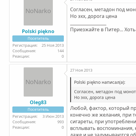
Согласен, метадон под мон
Но эхх, дорога цена
_________________
Приезжайте в Питер... Хот
Polski piękno
Посетитель
25 Ноя 2013
144
0
27 Ноя 2013
Polski piękno написал(а):
Согласен, метадон под моно
Но эхх, дорога цена
Oleg83
Любой, фактор, который пр
Посетитель
конечно же желания, при т
3 Июн 2013
сигареты, при употреблени
993
0
всплывать воспоминания, к
даже и не задумываются об 