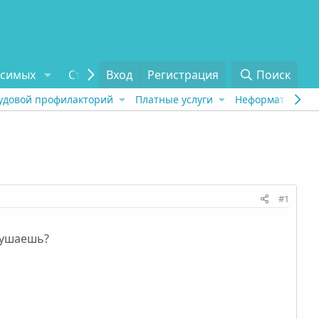
исимых
Статьи
Вход
Отзывы
Регистрация
О проекте
Поиск
Tel
удовой профилакторий
Платные услуги
Неформат
Рех
#1
слушаешь?