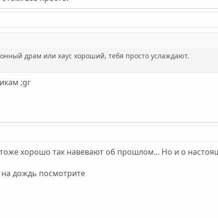
тонный драм или хаус хороший, тебя просто услаждают.
икам ;gr
а тоже хорошо так навевают об прошлом... Но и о насто
ь на дождь посмотрите