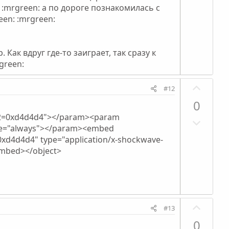
г
о
:mrgreen: а по дороге познакомилась с
о
с
en: :mrgreen:
л
о
с
 Как вдруг где-то заиграет, так сразу к
green:
П
#12
о
0
з
r2=0xd4d4d4"></param><param
Н
и
lue="always"></param><embed
е
т
d4d4d4" type="application/x-shockwave-
г
и
/embed></object>
а
в
т
н
и
ы
в
й
П
н
г
#13
о
ы
о
0