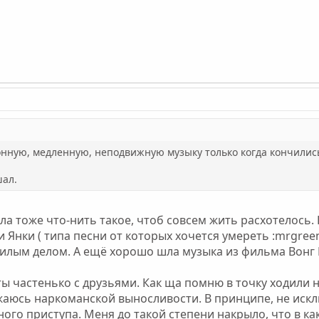
нную, медленную, неподвижную музыку только когда кончились 
шал.
ла тоже что-нить такое, чтоб совсем жить расхотелось.
и Янки ( типа песни от которых хочется умереть :mrgreen
илым делом. А ещё хорошо шла музыка из фильма Вонг К
ты частенько с друзьями. Как ща помню в точку ходили 
ажаюсь наркоманской выносливости. В принципе, не иск
ного приступа. Меня до такой степени накрыло, что в ка