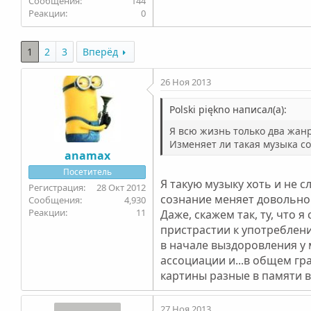
144
0
1
2
3
Вперёд
26 Ноя 2013
Polski piękno написал(а):
Я всю жизнь только два жанр
Изменяет ли такая музыка с
anamax
Посетитель
Я такую музыку хоть и не с
28 Окт 2012
сознание меняет довольно а
4,930
11
Даже, скажем так, ту, что 
пристрастии к употреблени
в начале выздоровления у
ассоциации и...в общем гр
картины разные в памяти вс
27 Ноя 2013