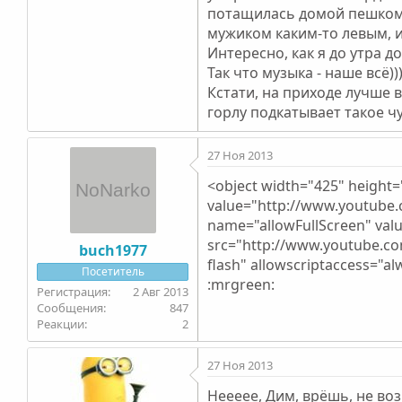
потащилась домой пешком ч
мужиком каким-то левым, и
Интересно, как я до утра д
Так что музыка - наше всё)))))
Кстати, на приходе лучше вс
горлу подкатывает такое чу
27 Ноя 2013
<object width="425" heigh
value="http://www.youtub
name="allowFullScreen" va
src="http://www.youtube.c
buch1977
flash" allowscriptaccess="a
Посетитель
:mrgreen:
2 Авг 2013
847
2
27 Ноя 2013
Неееее, Дим, врёшь, не возьм