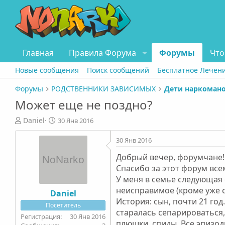
Главная
Правила Форума
Форумы
Что
Новые сообщения
Поиск сообщений
Бесплатное Лечен
Форумы
РОДСТВЕННИКИ ЗАВИСИМЫХ
Дети наркоман
Может еще не поздно?
А
Д
Daniel
30 Янв 2016
в
а
т
т
30 Янв 2016
о
а
Добрый вечер, форумчане!
р
н
т
а
Спасибо за этот форум все
е
ч
У меня в семье следующая 
м
а
неисправимое (кроме уже с
Daniel
ы
л
История: сын, почти 21 год
Посетитель
а
старалась сепарироваться, 
30 Янв 2016
плюшки, спиды. Все эпизод