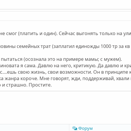
 не смог (платить и один). Сейчас выгонять только на ул
овины семейных трат (заплатил единожды 1000 тр за кв и
у пытаться (осознала это на примере мамы; с мужем).
виновата я сама. Давлю на него, критикую. Да давлю и к
ос....ешь свою жизнь, свои возможности. Он в принципе 
ка жанра короче. Мне говорят, жди, поддерживай, хвали
о и страшно. Простите.
Форум