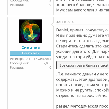
3
хорошего больше, чем плох
0
Муж сам алкоголик( я из та
30 Янв 2016
Daniel, привет! сочувствую.
И вы правильно думаете что
не верит в то что вы сдела
Старайтесь сделать это ка
Синичка
условия для этого. Для нарк
Посетитель
уходит на торч уйдет на оп
17 Фев 2014
2,035
Все свои траты были за свой 
0
. Т.е. какие-то деньги у не
содержать, этой драповой 
понять последствия употр
Можно и не ругать, спокойн
отдельно, ты взрослый чело
раздел Методическия пособ