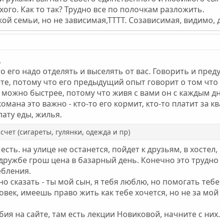
ого. Как то так? Трудно все по полочкам разложить.
кой семьи, но не зависимая,ТТТТ. Созависимая, видимо, д
.
 его надо отделять и выселять от вас. Говорить и предупр
ете, потому что его предыдущий опыт говорит о том что 
к можно быстрее, потому что живя с вами он с каждым дн
омана это важно - кто-то его кормит, кто-то платит за кв
лату еды, жилья.
счет (сигареты, гулянки, одежда и пр)
го есть. на улице не останется, пойдет к друзьям, в хостел
дружбе грош цена в базарный день. Конечно это трудно 
ебления.
о сказать - ты мой сын, я тебя люблю, но помогать тебе
век, имеешь право жить как тебе хочется, но не за мой 
ия на сайте, там есть лекции Новиковой, начните с них.