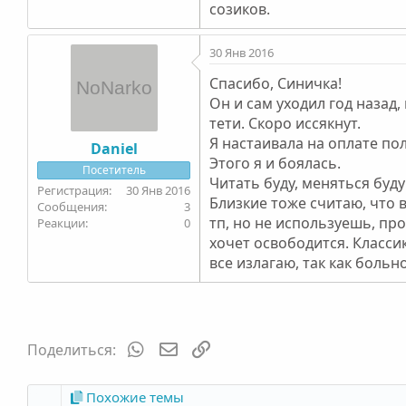
созиков.
30 Янв 2016
Спасибо, Синичка!
Он и сам уходил год назад,
тети. Скоро иссякнут.
Я настаивала на оплате пол
Daniel
Этого я и боялась.
Посетитель
Читать буду, меняться буд
30 Янв 2016
Близкие тоже считаю, что 
3
тп, но не используешь, пр
0
хочет освободится. Класси
все излагаю, так как больн
WhatsApp
Электронная почта
Ссылка
Поделиться:
Похожие темы