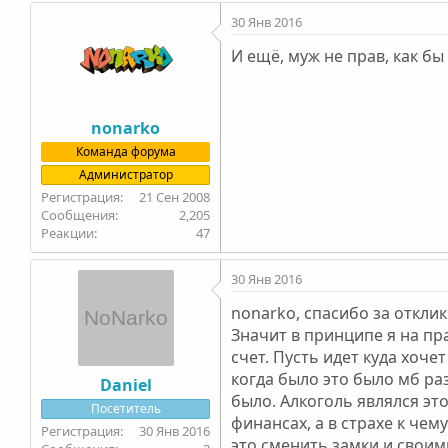
30 Янв 2016
И ещё, муж не прав, как бы
nonarko
Команда форума
Администратор
21 Сен 2008
2,205
47
30 Янв 2016
nonarko, спасибо за отклик
Значит в принципе я на пра
счет. Пусть идет куда хоче
когда было это было мб раз
Daniel
было. Алкоголь являлся это
Посетитель
финансах, а в страхе к чем
30 Янв 2016
это сменить замки и своим