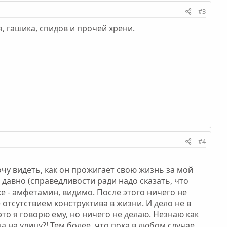
#3
я, гашика, спидов и прочей хрени.
#4
очу видеть, как он прожигает свою жизнь за мой
о давно (справедливости ради надо сказать, что
ке - амфетамин, видимо. После этого ничего не
 отсутствием конструктива в жизни. И дело не в
это я говорю ему, но ничего не делаю. Незнаю как
 на улицу?! Тем более, что пока в любом случае