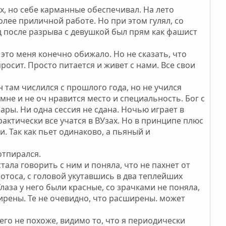
ах, но себе карманные обеспечивал. На лето
олее приличной работе. Но при этом гулял, со
д после разрыва с девушкой был прям как фашист
 это меня конечно обижало. Но не сказать, что
росит. Просто питается и живет с нами. Все свои
н там числился с прошлого года, но не учился
 мне и не оч нравится место и специальность. Бог с
пары. Ни одна сессия не сдана. Ночью играет в
практически все учатся в ВУзах. Но в принципе плюс
и. Так как пьет одинаково, а пьяный и
отпирался.
ала говорить с ним и поняла, что не пахнет от
 лотоса, с головой укутавшись в два теплейших
лаза у него были красные, со зрачками не поняла,
ширены. Те не очевидно, что расширены. может
него не похоже, видимо то, что я периодически