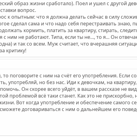
кий образ жизни сработало). Поел и ушел с другой дево
ыставки вопрос.
рос к опытным: что я должна делать сейчас в силу сло
ногое сделал сама и что надо себя перестраивать знаю, 
должать кормить, платить за квартиру, стирать, следит
с ним не работают. Типа, если ты не..., то я... Он отвеча
одна) и так со всем. Муж считает, что вчерашняя ситуац
за критику!
 то поговорите с ним на счёт его употребления. Если со
, употребляй, но без нас. Иди к девочкам, на квартиру
помочь. Он скорее всего уйдёт, в вашем рассказе не ви
той проблемой всё таки станет. Как это не прискорбно,
жизни. Вот когда употребление и обеспечение самого се
сможете договариваться с ним о дальнейшем его повед