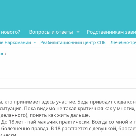
 нового?
Вопросы и ответы
Родственникам зав
ие Наркомании
Реабилитационный центр СПБ
Лечебно-тр
ов
м, кто принимает здесь участие. Беда приводит сюда ко
ситуация. Пока видимо не такая критичная как у многих,
деланного), понять как жить дальше.
. До 18 лет - пай мальчик практически. Всегда со мной и 
болезненно правда. В 18 расстается с девушкой, бросает
ически.