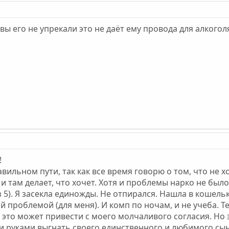
 вы его не упрекали это не даёт ему провода для алкогол
!
вильном пути, так как все время говорю о том, что не х
т и там делает, что хочет. Хотя и проблемы нарко не был
 5). Я засекла единожды. Не отпирался. Нашла в кошель
й проблемой (для меня). И комп по ночам, и не учеба. Те
у это может привести с моего молчаливого согласия. Но 
и руками выгнать своего единственного и любимого сына