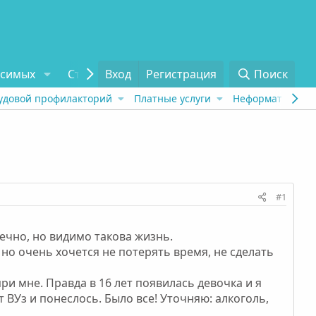
исимых
Статьи
Вход
Отзывы
Регистрация
О проекте
Поиск
Tel
удовой профилакторий
Платные услуги
Неформат
Рех
#1
нечно, но видимо такова жизнь.
 но очень хочется не потерять время, не сделать
при мне. Правда в 16 лет появилась девочка и я
 ВУз и понеслось. Было все! Уточняю: алкоголь,