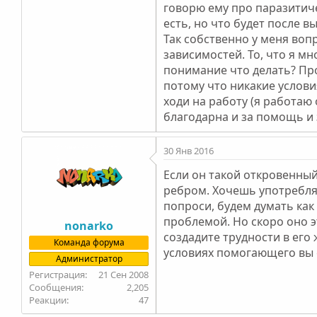
говорю ему про паразитичес
есть, но что будет после в
Так собственно у меня воп
зависимостей. То, что я м
понимание что делать? Про
потому что никакие условия 
ходи на работу (я работаю 
благодарна и за помощь и 
30 Янв 2016
Если он такой откровенный,
ребром. Хочешь употреблять
попроси, будем думать как 
проблемой. Но скоро оно э
nonarko
создадите трудности в его 
Команда форума
условиях помогающего вы 
Администратор
21 Сен 2008
2,205
47