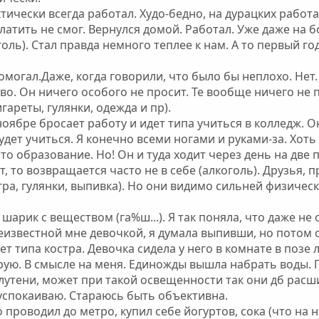
тически всегда работал. Худо-бедно, на дурацких работ
латить не смог. Вернулся домой. Работал. Уже даже на б
ль). Стал правда немного теплее к нам. А то первый го
омогал.Даже, когда говорили, что было бы неплохо. Нет.
о. Он ничего особого не просит. Те вообще ничего не п
гареты, гулянки, одежда и пр).
оябре бросает работу и идет типа учиться в колледж. О
удет учиться. Я конечно всеми ногами и руками-за. Хоть
 то образование. Но! Он и туда ходит через день на две 
ет, то возвращается часто не в себе (алкоголь). Друзья, 
игра, гулянки, выпивка). Но они видимо сильней физическ
шарик с веществом (га%ш...). Я так поняла, что даже не 
известной мне девочкой, я думала выпивши, но потом ст
ет типа костра. Девочка сидела у него в комнате в позе
ирую. В смысле на меня. Единожды вышла набрать воды. Г
олутени, может при такой освещенности так они дб рас
 успокаиваю. Стараюсь быть объективна.
 проводил до метро, купил себе йогуртов, сока (что на 