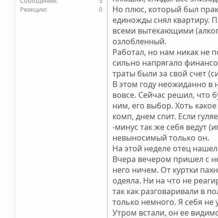
3
Но плюс, который был прак
0
единожды снял квартиру. П
всеми вытекающими (алкого
озлобленный.
Работал, но нам никак не п
сильно напрягало финансов
траты были за свой счет (си
В этом году неожиданно в н
вовсе. Сейчас решил, что б
ним, его выбор. Хоть какое
комп, днем спит. Если гуля
-минус так же себя ведут (
невыносимый только он.
На этой неделе отец нашел 
Вчера вечером пришел с не
него ничем. От куртки пахн
одеяла. Ни на что не реаг
так как разговаривали в п
только немного. Я себя не
Утром встали, он ее видимо