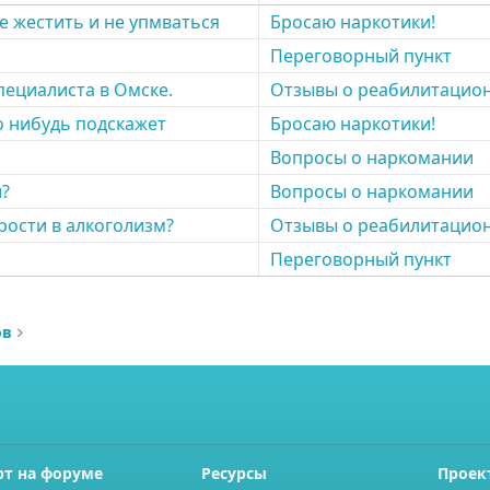
не жестить и не упмваться
Бросаю наркотики!
Переговорный пункт
пециалиста в Омске.
Отзывы о реабилитацио
о нибудь подскажет
Бросаю наркотики!
Вопросы о наркомании
и?
Вопросы о наркомании
ости в алкоголизм?
Отзывы о реабилитацио
Переговорный пункт
ов
рт на форуме
Ресурсы
Проек