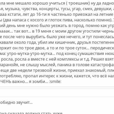
ла мне мешало хорошо учиться ( троешник) ну да ладно..
я, музыка, чувства, концерты, тусы, угар, смех, девушки
.. ааа кстати, лет до 16-ти я частенько приезжал на летн
ы (два напаса с косого и глоток пива, насколько помню)
й день мне нужно было уезжать в город, помню как утро
аак... так вот... в 19 меня с моим другом угостили черным
после чего вырубить было уже нечего, и тут понеслась.
 хавали около года, убил им кишечник, друзья постепен
держит он по трое двое, а то и по трое суток... перодическ
а: утро-мутка-утро-мутка... под конец сумашествия нюхал
росла, росла а вместе с ней комплексы и т.д. Решил взя
паранойя, не слышу мыслей, паника в голове катастрофа
. еще две недели трезвоой жизни, приехал знакомый, пл
потребляю, пропал интерес к жизни, кажется, что всё на
ЕНЬ важно... я зомби... :smile:
зобидно звучит...
она сначала должна стать хуже.