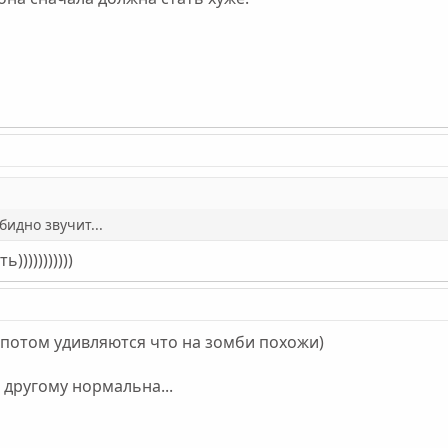
бидно звучит...
)))))))))))
А потом удивляются что на зомби похожи)
о другому нормальна...