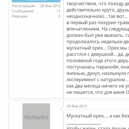
творчеством, что походу де
28 Янв 2013
действительно круто, друзь
11
неоднозначное)... так вот.
0
в первый раз покурил трав
впечатлением. На следующи
должен был уже выехать. таа
продолжалось недельки две 
мускатный орех... Орех мы
расстлся с девушкой... да, 
половиной года этого дерьм
постучалась паранойя, она 
жизнью, дунул, нахлынула 
эксперимент с натуралом..
как два месяца ничего не у
не пишется, что для меня ОЧ
29 Янв 2013
Мускатный орех.... а как бе
_________________
Чтобы жизнь стала лучше, 