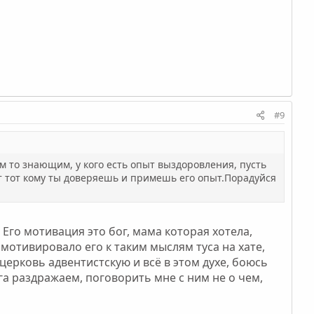
#9
кем то знающим, у кого есть опыт выздоровления, пусть
дет тот кому ты доверяешь и примешь его опыт.Порадуйся
 Его мотивация это бог, мама которая хотела,
А мотивировало его к таким мыслям туса на хате,
 церковь адвентистскую и всё в этом духе, боюсь
уга раздражаем, поговорить мне с ним не о чем,