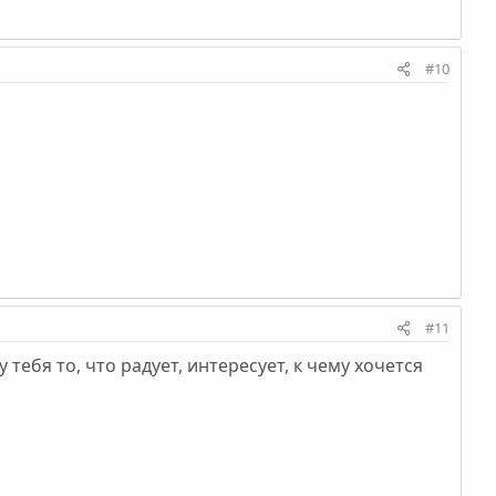
#10
#11
ебя то, что радует, интересует, к чему хочется