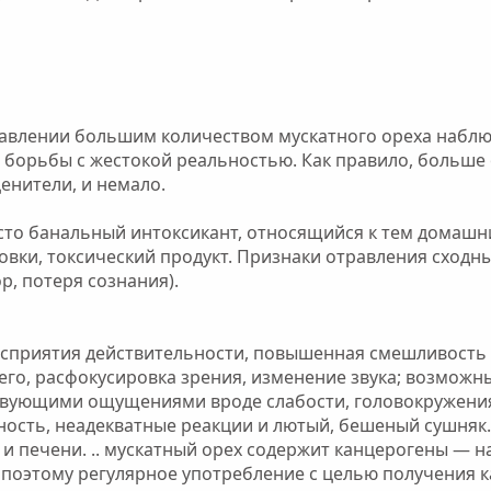
авлении большим количеством мускатного ореха наблю
 борьбы с жестокой реальностью. Как правило, больше
ценители, и немало.
сто банальный интоксикант, относящийся к тем домашн
вки, токсический продукт. Признаки отравления сходн
р, потеря сознания).
сприятия действительности, повышенная смешливость (
го, расфокусировка зрения, изменение звука; возможны
твующими ощущениями вроде слабости, головокружения
ость, неадекватные реакции и лютый, бешеный сушняк..
и печени. .. мускатный орех содержит канцерогены — 
оэтому регулярное употребление с целью получения к