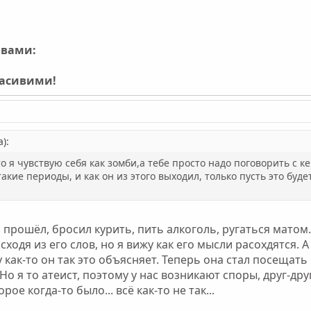
ивами:
расивими!
):
то я чувствую себя как зомби,а тебе просто надо поговорить с 
 такие периоды, и как он из этого выходил, только пусть это бу
о прошёл, бросил курить, пить алкоголь, ругаться матом.
ходя из его слов, но я вижу как его мысли расохдятся. 
 как-то он так это объясняет. Теперь она стал посещать
 Но я то атеист, поэтому у нас возникают споры, друг-др
е когда-то было... всё как-то не так...