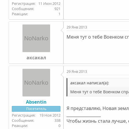
11 Июн 2012
921
1
29 Янв 2013
Меня тут о тебе Военком с
аксакал
29 Янв 2013
аксакал написал(а):
Меня тут о тебе Военком сп
Absentin
Я представляю, Новая земля
Посетитель
_________________
19 Ноя 2012
338
Чтобы жизнь стала лучше, 
0