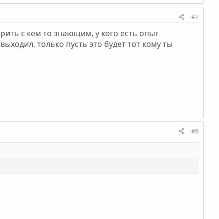
#7
орить с кем то знающим, у кого есть опыт
 выходил, только пусть это будет тот кому ты
#8