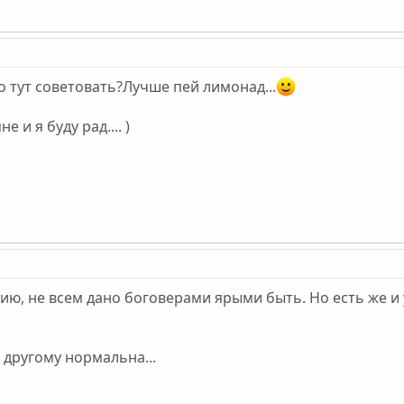
о тут советовать?Лучше пей лимонад...
 и я буду рад.... )
, не всем дано боговерами ярыми быть. Но есть же и у т
о другому нормальна...