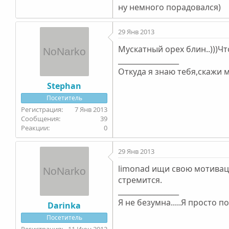
ну немного порадовался)
29 Янв 2013
Мускатный орех блин..)))Чт
_________________
Откуда я знаю тебя,скажи мне
Stephan
Посетитель
7 Янв 2013
39
0
29 Янв 2013
limonad ищи свою мотивацию
стремится.
_________________
Я не безумна.....Я просто п
Darinka
Посетитель
11 Июн 2012