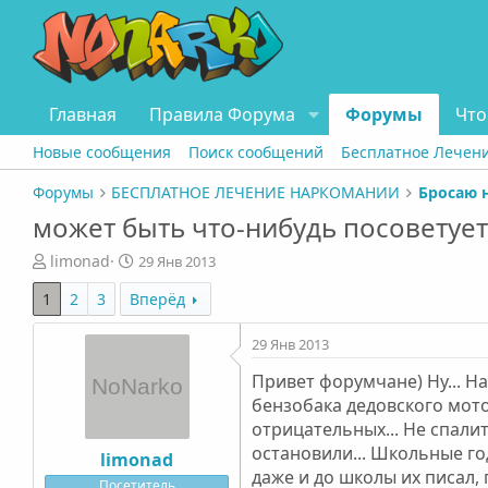
Главная
Правила Форума
Форумы
Что
Новые сообщения
Поиск сообщений
Бесплатное Лечен
Форумы
БЕСПЛАТНОЕ ЛЕЧЕНИЕ НАРКОМАНИИ
Бросаю 
может быть что-нибудь посоветует
А
Д
limonad
29 Янв 2013
в
а
1
2
3
Вперёд
т
т
о
а
р
н
29 Янв 2013
т
а
Привет форумчане) Ну... На
е
ч
бензобака дедовского мото
м
а
ы
л
отрицательных... Не спали
а
остановили... Школьные го
limonad
даже и до школы их писал, 
Посетитель