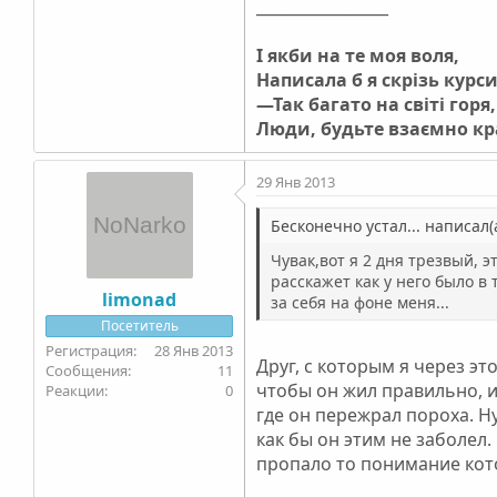
_________________
І якби на те моя воля,
Написала б я скрізь курс
—Так багато на світі горя,
Люди, будьте взаємно к
29 Янв 2013
Бесконечно устал... написал(а
Чувак,вот я 2 дня трезвый, э
расскажет как у него было в
limonad
за себя на фоне меня...
Посетитель
28 Янв 2013
Друг, с которым я через эт
11
чтобы он жил правильно, ис
0
где он пережрал пороха. Ну
как бы он этим не заболел.
пропало то понимание которо