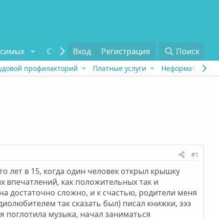
исимых
Статьи
Вход
Отзывы
Регистрация
О проекте
Поиск
Tel
удовой профилакторий
Платные услуги
Неформат
Рех
#1
то лет в 15, когда один человек открыл крышку
ых впечатлений, как положительных так и
на достаточно сложно, и к счастью, родители меня
диолюбителем так сказать был) писал книжки, эээ
еня поглотила музыка, начал заниматься