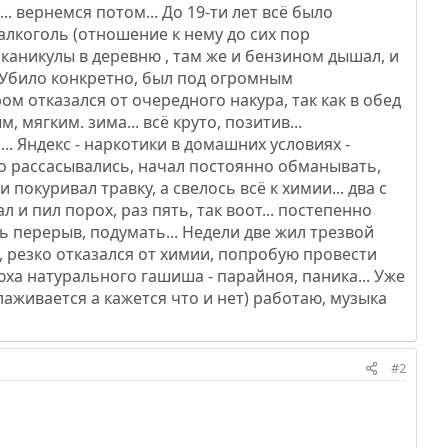
. вернемся потом... До 19-ти лет всё было
, алкоголь (отношение к нему до сих пор
ие каникулы в деревню , там же и бензином дышал, и
. Убило конкретно, был под огромным
м отказался от очередного накура, так как в обед
, мягким. зима... всё круто, позитив...
.. Яндекс - наркотики в домашних условиях -
но рассасывались, начал постоянно обманывать,
и покуривал травку, а свелось всё к химии... два с
 и пил порох, раз пять, так воот... постепенно
ть перерыв, подумать... Недели две жил трезвой
, резко отказался от химии, попробую провести
юха натурального гашиша - парайноя, паника... Уже
лаживается а кажется что и нет) работаю, музыка
#2