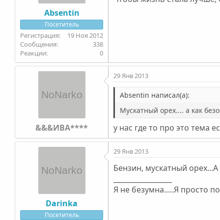
Absentin
Посетитель
19 Ноя 2012
338
0
29 Янв 2013
Absentin написал(а):
Мускатный орех.... а как безо
&&&ИВА****
у нас где то про это тема есть
29 Янв 2013
Бензин, мускатный орех...
_________________
Я не безумна.....Я просто п
Darinka
Посетитель