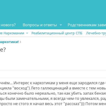
 нового?
Вопросы и ответы
Родственникам зав
ие Наркомании
Реабилитационный центр СПБ
Лечебно-тр
наркотики!
е?
чнём... Интерес к наркотикам у меня еще зародился где-
цикла "восход") Лето галлюцинаций а вместе с тем нов
ться конечно было нереально, так-как убить запах бензи
ды были замечательными, я всегда чем-то увлекался, ра
просто не стого я начал весь этот "рассказ"))) Потом м