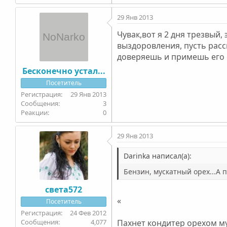
29 Янв 2013
Чувак,вот я 2 дня трезвый,
выздоровления, пусть расск
доверяешь и примешь его о
Бесконечно устал...
Посетитель
29 Янв 2013
3
0
29 Янв 2013
Darinka написал(а):
Бензин, мускатный орех...А 
света572
«
Посетитель
24 Фев 2012
4,077
Пахнет кондитер орехом м