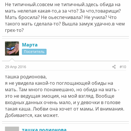
Не типичный.совсем не типичный.здесь обида на
мать нелепая какая-то,а за что? За что,товарищи?
Мать бросила? Не оьеспечивала? Не учила? Что
такого мать сделала-то? Вышла замуж удачно.в чем
грех-то?
Марта
Посетитель
29 Апр 2016
#10
ташка родионова,
я не увидела какой-то поглощающей обиды на
мать. Там много понамешано, но обида на мать -
это не ведущая эмоция, на мой взгляд. Вообще
входных данных очень мало, и у девочки в голове
такая каша. Любви она хочет от мамы. И внимания.
Добивается, как может.
ташка родионова