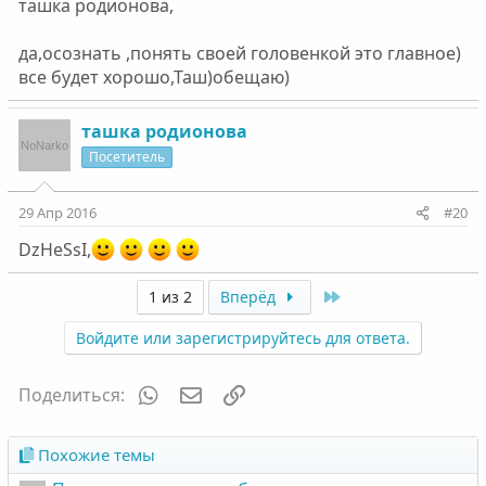
ташка родионова,
да,осознать ,понять своей головенкой это главное)
все будет хорошо,Таш)обещаю)
ташка родионова
Посетитель
29 Апр 2016
#20
DzHeSsI,
Last
1 из 2
Вперёд
Войдите или зарегистрируйтесь для ответа.
WhatsApp
Электронная почта
Ссылка
Поделиться:
Похожие темы