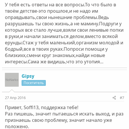
У тебя есть ответы на все вопросы.То что было в
твоём детстве-это прошлое,и не надо им
оправдывать,свои нынешние проблемы.Ведь
разрушаешь ты свою жизнь,а не мамину.Подруги у
которых все стало лучше,взяли свои ленивые попки
в руки,и начали заниматься делом,вместо всякой
ерунды.Стаж у тебя маленький,организм молодой и
бодрый,все в твоих руках.Попроси помощи у
близкихх,смени круг знакомых,найди новые
интересы.Сама же видишь,что это утопия...
Gipsy
Посетитель
27 Апр 2016
#7
Привет, Soffi13, поддержка тебе!
Раз пишешь, значит пытаешься искать выход, и раз
признаешь свою проблему, значит начало уже
положено.