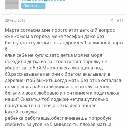
Посетитель
29 Апр 2016
#11
Марта,согласна.мне просто этот детский вопрос
уже комом в горле.у меня телефон даже без
блютуз,зато у детки с ос андроид 5.1, я лишней пары
б
елья себе не куплю,зато детка моя на моря
съездит.а детка из-за стола встает-тарелку не
уберет за собой.Мне коллега,женщина под
60,рассказывала как они с братом вкалывали в
деревне,чтоб выжить,когда мать без отца осталася-
помер.ведь работали,учились,в школу за 5 км
бегали,и все с любовью и почтением к родителю.а
наши? Сказать,чтоб лодыри-нет,пашут,только
пашут как-то на себя,а не на дело общее.
Какой-то культ
ребенка.работаешь,обеспечиваешь,попробуй
свернуть за угол на 5 мин,все-ты плохая мать,а