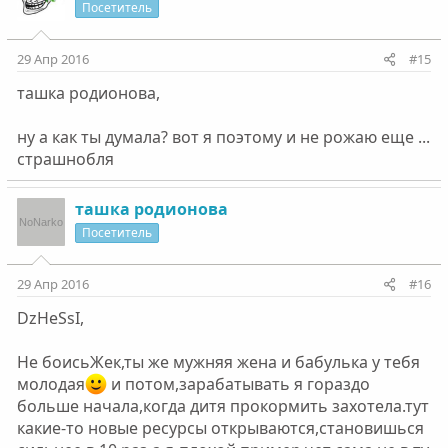
Посетитель
29 Апр 2016
#15
ташка родионова,
ну а как ты думала? вот я поэтому и не рожаю еще ...
страшнобля
ташка родионова
Посетитель
29 Апр 2016
#16
DzHeSsI,
Не боисьЖек,ты же мужняя жена и бабулька у тебя
молодая
и потом,зарабатывать я гораздо
больше начала,когда дитя прокормить захотела.тут
какие-то новые ресурсы открываются,становишься