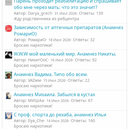
Парень проходит реабилитацию и спрашивает
обо мне через мать: что это значит?
Автор: Darya_grech
Ответы: 139
31 Июл 2026
Жду родственника из ребцентра
Зависимость от аптечных препаратов (Анамнез
РомариО)
Автор: РомариО
Ответы: 32
18 Июл 2026
Бросаю наркотики!
W.W.W мой маленький мир. Анамнез Никиты.
Автор: НикитОоС
Ответы: 92
16 Июл 2026
Бросаю наркотики!
Анамнез Вадима. Типо обо всем.
Автор: VADим
Ответы: 22
15 Июл 2026
Бросаю наркотики!
Анамнез Михаила. Забылся в кустах
Автор: МИШАа
Ответы: 67
14 Июл 2026
Бросаю наркотики!
С проф. спорта до рехаба, анамнез Ильи
Автор: Ilya_Che
Ответы: 160
14 Июл 2026
Бросаю наркотики!