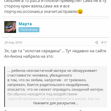
сильнее в 10 раз.а я-плохой пример,чет сама не в ту
сторону крен взяла,сама же и все
порчу.но,осознаю,а значит,исправлю
Марта
Посетитель
29 Апр 2016
#17
Эх, где та "золотая середина"... Тут недавно на сайте
Ал-Анона набрела на это:
... ребенок неэгоистичной матери не обнаруживает
счастливости человека, убежденного
в том, что он любим, напротив - от тревожен,
напряжен, боится родительского неодобрения,
опасается, что не сможет оправдать ожиданий матери.
Он обычно находится под воздействием
скрытой материнской враждебности к жизни. Как ни
Нажмите для раскрытия...
парадоксально, воздействие матери-неэгоистки
не слишком отличается от воздействия матери-