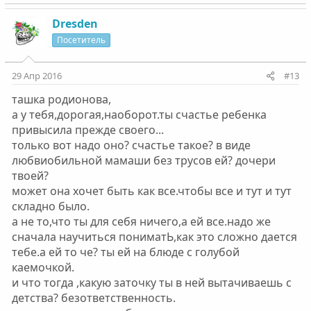
Dresden
Посетитель
29 Апр 2016
#13
ташка родионова,
а у тебя,дорогая,наоборот.ты счастье ребенка
привысила прежде своего...
только вот надо оно? счастье такое? в виде
любвиобильной мамаши без трусов ей? дочери
твоей?
может она хочет быть как все.чтобы все и тут и тут
складно было.
а не то,что ты для себя ничего,а ей все.надо же
сначала научиться пониматЬ,как это сложно дается
тебе.а ей то че? ты ей на блюде с голубой
каемочкой.
и что тогда ,какую заточку ты в ней вытачиваешь с
детства? безответственность.