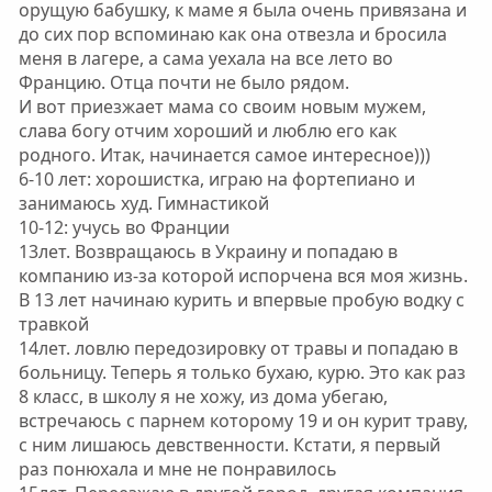
орущую бабушку, к маме я была очень привязана и
до сих пор вспоминаю как она отвезла и бросила
меня в лагере, а сама уехала на все лето во
Францию. Отца почти не было рядом.
И вот приезжает мама со своим новым мужем,
слава богу отчим хороший и люблю его как
родного. Итак, начинается самое интересное)))
6-10 лет: хорошистка, играю на фортепиано и
занимаюсь худ. Гимнастикой
10-12: учусь во Франции
13лет. Возвращаюсь в Украину и попадаю в
компанию из-за которой испорчена вся моя жизнь.
В 13 лет начинаю курить и впервые пробую водку с
травкой
14лет. ловлю передозировку от травы и попадаю в
больницу. Теперь я только бухаю, курю. Это как раз
8 класс, в школу я не хожу, из дома убегаю,
встречаюсь с парнем которому 19 и он курит траву,
с ним лишаюсь девственности. Кстати, я первый
раз понюхала и мне не понравилось