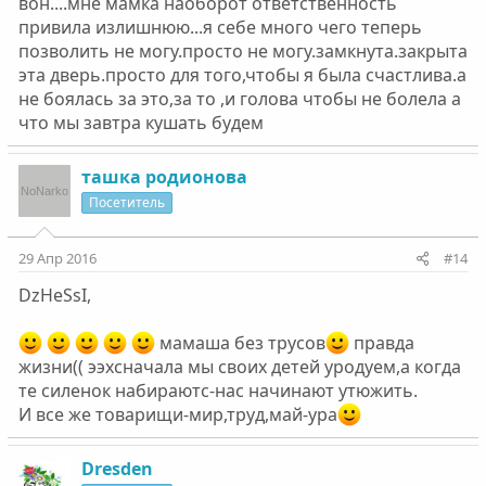
вон....мне мамка наоборот ответственность
привила излишнюю...я себе много чего теперь
позволить не могу.просто не могу.замкнута.закрыта
эта дверь.просто для того,чтобы я была счастлива.а
не боялась за это,за то ,и голова чтобы не болела а
что мы завтра кушать будем
ташка родионова
Посетитель
29 Апр 2016
#14
DzHeSsI,
мамаша без трусов
правда
жизни(( ээхсначала мы своих детей уродуем,а когда
те силенок набираютс-нас начинают утюжить.
И все же товарищи-мир,труд,май-ура
Dresden