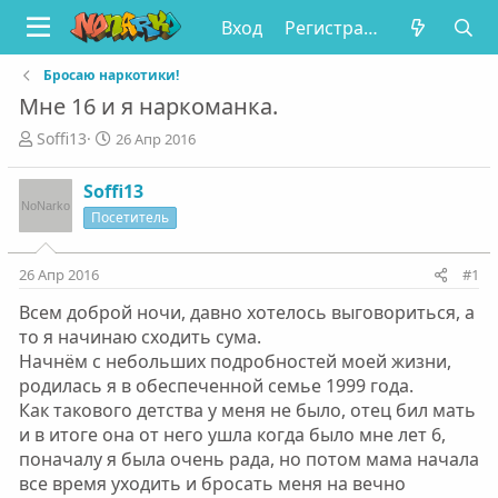
Вход
Регистрация
Бросаю наркотики!
Мне 16 и я наркоманка.
А
Д
Soffi13
26 Апр 2016
в
а
т
т
Soffi13
о
а
Посетитель
р
н
т
а
е
ч
26 Апр 2016
#1
м
а
ы
л
Всем доброй ночи, давно хотелось выговориться, а
а
то я начинаю сходить сума.
Начнём с небольших подробностей моей жизни,
родилась я в обеспеченной семье 1999 года.
Как такового детства у меня не было, отец бил мать
и в итоге она от него ушла когда было мне лет 6,
поначалу я была очень рада, но потом мама начала
все время уходить и бросать меня на вечно