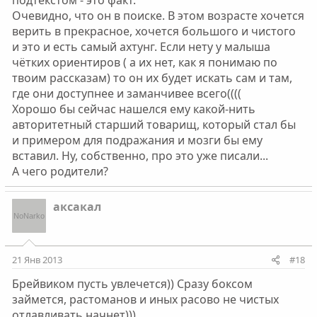
подтекстом - это факт.
Очевидно, что он в поиске. В этом возрасте хочется
верить в прекрасное, хочется большого и чистого
и это и есть самый ахтунг. Если нету у малыша
чётких ориентиров ( а их нет, как я понимаю по
твоим рассказам) то он их будет искать сам и там,
где они доступнее и заманчивее всего((((
Хорошо бы сейчас нашелся ему какой-нить
авторитетный старший товарищ, который стал бы
и примером для подражания и мозги бы ему
вставил. Ну, собственно, про это уже писали...
А чего родители?
аксакал
21 Янв 2013
#18
Брейвиком пусть увлечется)) Сразу боксом
займется, растоманов и иных расово не чистых
отлавливать начнет)))