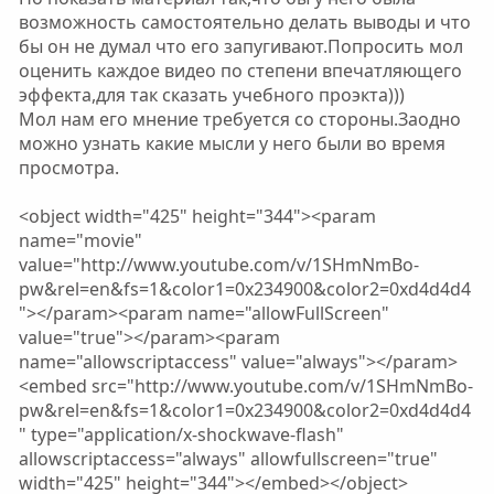
возможность самостоятельно делать выводы и что
бы он не думал что его запугивают.Попросить мол
оценить каждое видео по степени впечатляющего
эффекта,для так сказать учебного проэкта)))
Мол нам его мнение требуется со стороны.Заодно
можно узнать какие мысли у него были во время
просмотра.
<object width="425" height="344"><param
name="movie"
value="http://www.youtube.com/v/1SHmNmBo-
pw&rel=en&fs=1&color1=0x234900&color2=0xd4d4d4
"></param><param name="allowFullScreen"
value="true"></param><param
name="allowscriptaccess" value="always"></param>
<embed src="http://www.youtube.com/v/1SHmNmBo-
pw&rel=en&fs=1&color1=0x234900&color2=0xd4d4d4
" type="application/x-shockwave-flash"
allowscriptaccess="always" allowfullscreen="true"
width="425" height="344"></embed></object>