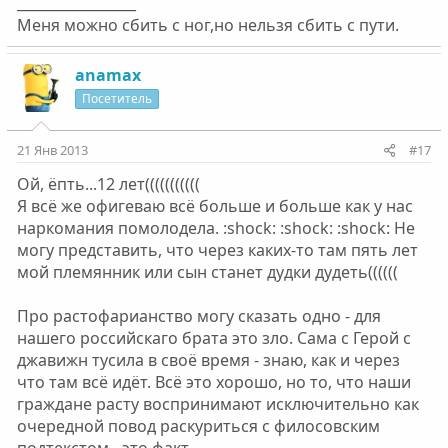
_________________
Меня можно сбить с ног,но нельзя сбить с пути.
anamax
Посетитель
21 Янв 2013
#17
Ой, ёпть...12 лет(((((((((((
Я всё же офигеваю всё больше и больше как у нас
наркомания помолодела. :shock: :shock: :shock: Не
могу представить, что через каких-то там пять лет
мой племянник или сын станет дудки дудеть((((((
Про растофарианство могу сказать одно - для
нашего российскаго брата это зло. Сама с Герой с
джавижн тусила в своё время - знаю, как и через
что там всё идёт. Всё это хорошо, но то, что наши
граждане расту воспринимают исключительно как
очередной повод раскуриться с филосовским