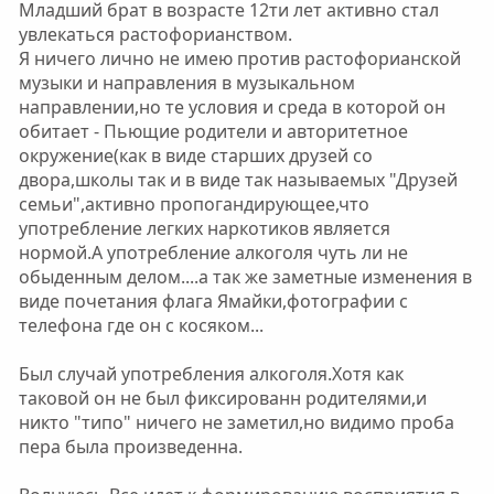
Младший брат в возрасте 12ти лет активно стал
увлекаться растофорианством.
Я ничего лично не имею против растофорианской
музыки и направления в музыкальном
направлении,но те условия и среда в которой он
обитает - Пьющие родители и авторитетное
окружение(как в виде старших друзей со
двора,школы так и в виде так называемых "Друзей
семьи",активно пропогандирующее,что
употребление легких наркотиков является
нормой.А употребление алкоголя чуть ли не
обыденным делом....а так же заметные изменения в
виде почетания флага Ямайки,фотографии с
телефона где он с косяком...
Был случай употребления алкоголя.Хотя как
таковой он не был фиксированн родителями,и
никто "типо" ничего не заметил,но видимо проба
пера была произведенна.