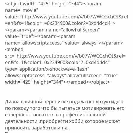
<object width="425" height="344"><param
name="movie"
value="http://www.youtube.com/v/b07WWCGchOI&rel
=en&fs=1&color1=0x234900&color2=0xd4d4d4">
</param><param name="allowFullScreen"
value="true"></param><param
name="allowscriptaccess" value="always"></param>
<embed
src="http://www.youtube.com/v/b07WWCGchOI&rel=
en&fs=1&color1=0x234900&color2=0xd4d4d4"
type="application/x-shockwave-flash"
allowscriptaccess="always" allowfullscreen="true"
width="425" height="344"></embed></object>
Диана в личной переписке подала неплохую идею
по поводу того,что бы пытаться мотивировать его
совершенствоваться в профессиональной
деятельности..приобрести хобби,которое может
приносить заработок и т.д..