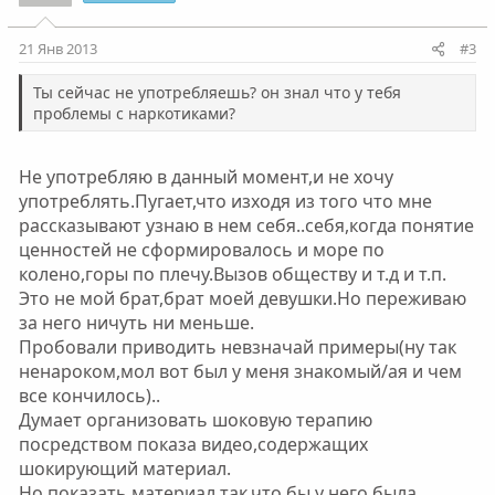
21 Янв 2013
#3
Ты сейчас не употребляешь? он знал что у тебя
проблемы с наркотиками?
Не употребляю в данный момент,и не хочу
употреблять.Пугает,что изходя из того что мне
рассказывают узнаю в нем себя..себя,когда понятие
ценностей не сформировалось и море по
колено,горы по плечу.Вызов обществу и т.д и т.п.
Это не мой брат,брат моей девушки.Но переживаю
за него ничуть ни меньше.
Пробовали приводить невзначай примеры(ну так
ненароком,мол вот был у меня знакомый/ая и чем
все кончилось)..
Думает организовать шоковую терапию
посредством показа видео,содержащих
шокирующий материал.
Но показать материал так,что бы у него была