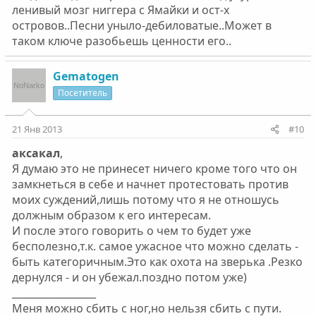
ленивый мозг ниггера с Ямайки и ост-х
островов..Песни уныло-дебиловатые..Может в
таком ключе разобьешь ценности его..
Gematogen
Посетитель
21 Янв 2013
#10
аксакал
,
Я думаю это не принесет ничего кроме того что он
замкнеться в себе и начнет протестовать против
моих суждений,лишь потому что я не отношусь
должным образом к его интересам.
И после этого говорить о чем то будет уже
бесполезно,т.к. самое ужасное что можно сделать -
быть категоричным.Это как охота на зверька .Резко
дернулся - и он убежал.поздно потом уже)
_________________
Меня можно сбить с ног,но нельзя сбить с пути.