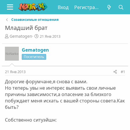
Вход
Регистрация
Созависимые отношения
Младший брат
А
Д
Gematogen
21 Янв 2013
в
а
т
т
Gematogen
о
а
Посетитель
р
н
т
а
е
ч
21 Янв 2013
#1
м
а
ы
л
Дорогие форумчане,я снова с вами.
а
Но теперь увы не интерес выявить свои личные
причины зависимости,а опасение за близкого
побуждает меня искать с вашей стороны совета.Как
быть?
Собственно ситуэйшн: