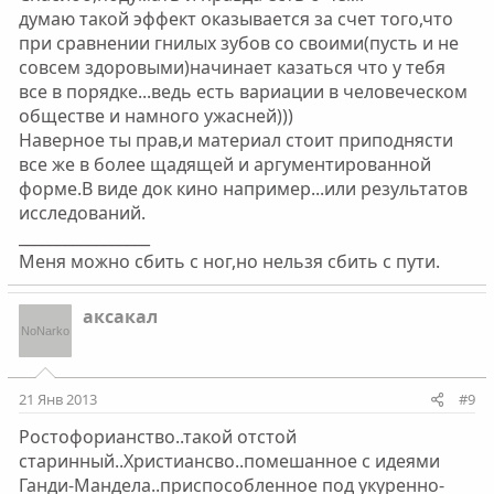
думаю такой эффект оказывается за счет того,что
при сравнении гнилых зубов со своими(пусть и не
совсем здоровыми)начинает казаться что у тебя
все в порядке...ведь есть вариации в человеческом
обществе и намного ужасней)))
Наверное ты прав,и материал стоит приподнясти
все же в более щадящей и аргументированной
форме.В виде док кино например...или результатов
исследований.
_________________
Меня можно сбить с ног,но нельзя сбить с пути.
аксакал
21 Янв 2013
#9
Ростофорианство..такой отстой
старинный..Христиансво..помешанное с идеями
Ганди-Мандела..приспособленное под укуренно-