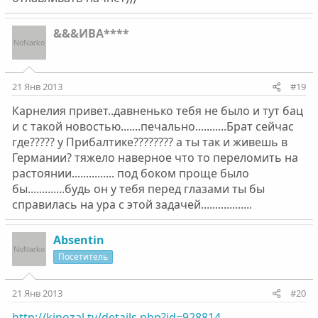
&&&ИВА****
21 Янв 2013
#19
Карнелия привет..давненько тебя не было и тут бац
и с такой новостью.......печально...........Брат сейчас
где????? у Прибалтике???????? а ты так и живешь в
Германии? тяжело наверное что то переломить на
растоянии............... под боком проще было
бы.............будь он у тебя перед глазами ты бы
справилась на ура с этой задачей..................
Absentin
Посетитель
21 Янв 2013
#20
http://kinozal.tv/details.php?id=928814