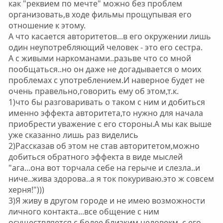
как "реквием по мечте" можно без проблем
организовать,в ходе фильмы прощупывая его
отношение к этому.
А что касается авторитетов...в его окружении лишь
один неупотребляющий человек - это его сестра.
А с живыми наркоманами..разьве что со мной
пообщаться..но он даже не догадывается о моих
проблемах с употреблением.И наверное будет не
очень правельно,говорить ему об этом,т.к.
1)что бы разговаривать о таком с ним и добиться
именно эффекта авторитета,то нужно для начала
приобрести уважение с его стороны.А мы как выше
уже сказанно лишь раз виделись
2)Рассказав об этом не став авторитетом,можно
добиться обратного эффекта в виде мыслей
"ага...она вот торчала себе на герыче и слезла..и
ниче..жива здорова..а я ток покуриваю.это ж совсем
херня!")))
3)Я живу в другом городе и не имею возможности
личного контакта...все общение с ним
осуществляется с более близким человекм..с его