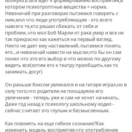
Волнуюсь.Все идет к формированию восприятия,в
котором психотроптные вещества = норма.
Невзначай при разговорах пытаемся говорить с
ним,мол что люди употребляющие - это всего
навсего те,кто решил сбежать от себя и
проблем..что мол Боб Марли от рака умер и все не
так прекрасно как кажеться на первый взгляд.
Никто не дает ему наставлений..пытаемся понять
его...и невзначай навести на мысли,что бы он сам
понял что это его выбор и что можно по-другому
видеть все(хотим его к театру приобщить.как то
занимать досуг)
Он раньше боксом увлекался и на гитаре играл,но в
силу того,что родители не поощаряли его
увлечения - теперь уже и сам не хочет начинать.
Даже год назад к психологу школьному ходил -
сейчас считает это глупым и бесмысленным.
Как повлиять на еще гибкое сознание?Как
изменить модель восприятия,что употребление