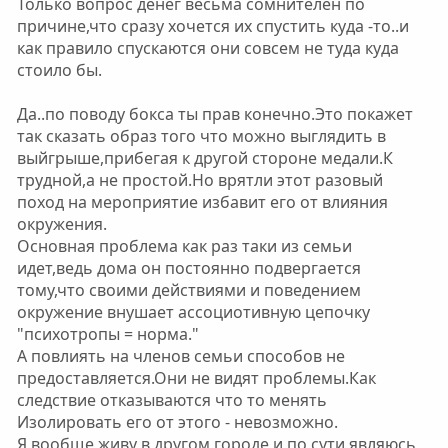
Только вопрос денег весьма сомнителен по
причине,что сразу хочется их спустить куда -то..и
как правило спускаются они совсем не туда куда
стоило бы.
Да..по поводу бокса ты прав конечно.Это покажет
так сказать образ того что можно выглядить в
выйгрыше,прибегая к другой стороне медали.К
трудной,а не простой.Но врятли этот разовый
поход на мероприятие избавит его от влияния
окружения.
Основная проблема как раз таки из семьи
идет,ведь дома он постоянно подвергается
тому,что своими действиями и поведением
окружение внушает ассоциотивную цепочку
"психотропы = норма."
А повлиять на членов семьи способов не
предоставляется.Они не видят проблемы.Как
следствие отказываются что то менять
Изолировать его от этого - невозможно.
Я вообще живу в другом городе и по сути являюсь