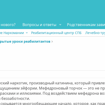
 нового?
Вопросы и ответы
Родственникам зав
ие Наркомании
Реабилитационный центр СПБ
Лечебно-тр
рытые уроки реабилитантов
ский наркотик, производный катинина, который привл
ущением эйфории. Мефедроновый торчок — это не прос
расками и иллюзиями. Под воздействием мефедрона во
и беззаботности.
 скрывается многообещающее начало, которое, как прав