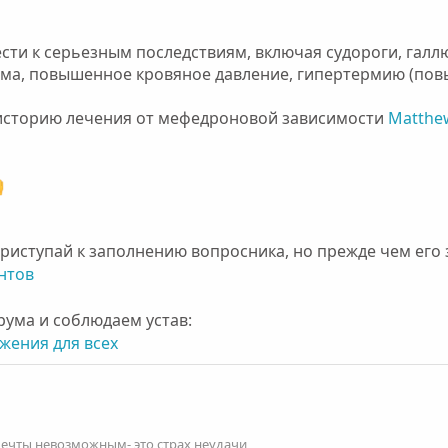
сти к серьезным последствиям, включая судороги, галл
ма, повышенное кровяное давление, гипертермию (пов
 историю лечения от мефедроновой зависимости
Matthe
риступай к заполнению вопросника, но прежде чем его 
нтов
ума и соблюдаем устав:
жения для всех
мечты невозможным- это страх неудачи