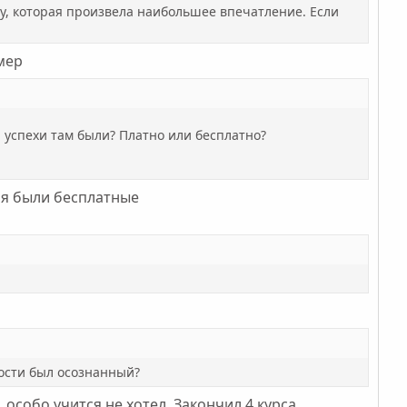
гу, которая произвела наибольшее впечатление. Если
мер
 успехи там были? Платно или бесплатно?
ия были бесплатные
ности был осознанный?
особо учится не хотел. Закончил 4 курса.