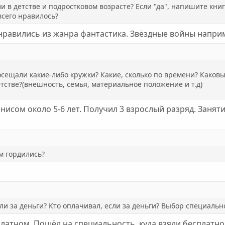
и в детстве и подростковом возрасте? Если "да", напишите кни
всего нравилось?
нравились из жанра фантастика. Звёздные войны напри
сещали какие-либо кружки? Какие, сколько по времени? Каковы
етстве?(внешность, семья, материальное положение и т.д)
исом около 5-6 лет. Получил 3 взрослый разряд. Занят
м гордились?
ли за деньги? Кто оплачивал, если за деньги? Выбор специаль
латном. Пошёл на специальность, куда взяли бесплатно, 