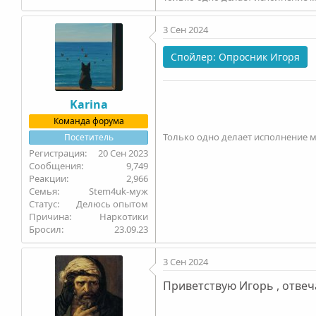
3 Сен 2024
Спойлер:
Опросник Игоря
Karinа
Команда форума
Только одно делает исполнение 
Посетитель
20 Сен 2023
9,749
2,966
Семья
Stem4uk-муж
Статус
Делюсь опытом
Причина
Наркотики
Бросил
23.09.23
3 Сен 2024
Приветствую Игорь , отвеч