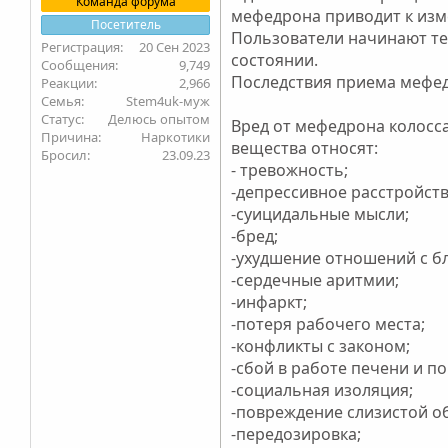
Команда форума
мефедрона приводит к изме
Посетитель
Пользователи начинают тер
20 Сен 2023
состоянии.
9,749
Последствия приема мефе
2,966
Семья
Stem4uk-муж
Статус
Делюсь опытом
Вред от мефедрона колосс
Причина
Наркотики
вещества относят:
Бросил
23.09.23
- тревожность;
-депрессивное расстройств
-суицидальные мысли;
-бред;
-ухудшение отношений с б
-сердечные аритмии;
-инфаркт;
-потеря рабочего места;
-конфликты с законом;
-сбой в работе печени и по
-социальная изоляция;
-повреждение слизистой об
-передозировка;