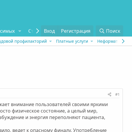
исимых
Статьи
Вход
Отзывы
Регистрация
О проекте
Поиск
Tel
удовой профилакторий
Платные услуги
Неформат
Рех
#1
екает внимание пользователей своими яркими
то физическое состояние, а целый мир,
збуждение и энергия переполняют пациента,
ило, ведет к опасному финалу. Употребление