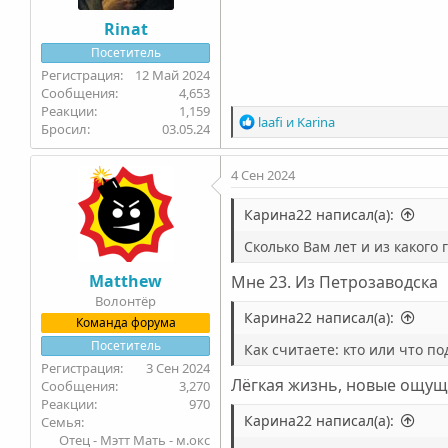
Rinat
Посетитель
12 Май 2024
4,653
1,159
Р
laafi
и
Karinа
Бросил
03.05.24
е
а
4 Сен 2024
к
ц
и
Карина22 написал(а):
и
Сколько Вам лет и из какого
:
Matthew
Мне 23. Из Петрозаводска
Волонтëр
Карина22 написал(а):
Команда форума
Посетитель
Как считаете: кто или что п
3 Сен 2024
Лёгкая жизнь, новые ощу
3,270
970
Карина22 написал(а):
Семья
Отец - Мэтт Мать - м.окс