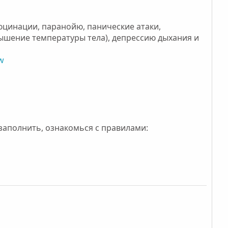
юцинации, паранойю, панические атаки,
ышение температуры тела), депрессию дыхания и
w
заполнить, ознакомься с правилами: