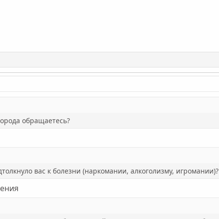
 города обращаетесь?
одтолкнуло вас к болезни (наркомании, алкоголизму, игромании)?
щения