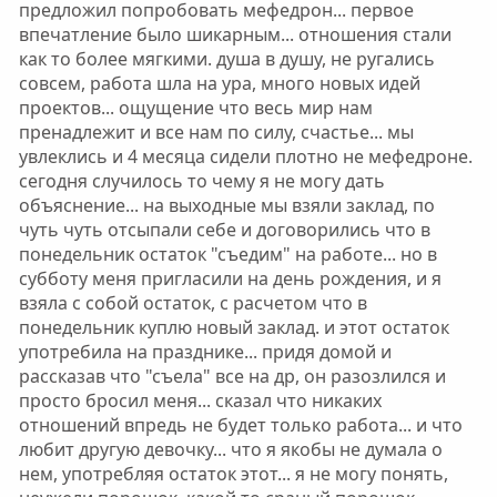
предложил попробовать мефедрон... первое
впечатление было шикарным... отношения стали
как то более мягкими. душа в душу, не ругались
совсем, работа шла на ура, много новых идей
проектов... ощущение что весь мир нам
пренадлежит и все нам по силу, счастье... мы
увлеклись и 4 месяца сидели плотно не мефедроне.
сегодня случилось то чему я не могу дать
объяснение... на выходные мы взяли заклад, по
чуть чуть отсыпали себе и договорились что в
понедельник остаток "съедим" на работе... но в
субботу меня пригласили на день рождения, и я
взяла с собой остаток, с расчетом что в
понедельник куплю новый заклад. и этот остаток
употребила на празднике... придя домой и
рассказав что "съела" все на др, он разозлился и
просто бросил меня... сказал что никаких
отношений впредь не будет только работа... и что
любит другую девочку... что я якобы не думала о
нем, употребляя остаток этот... я не могу понять,