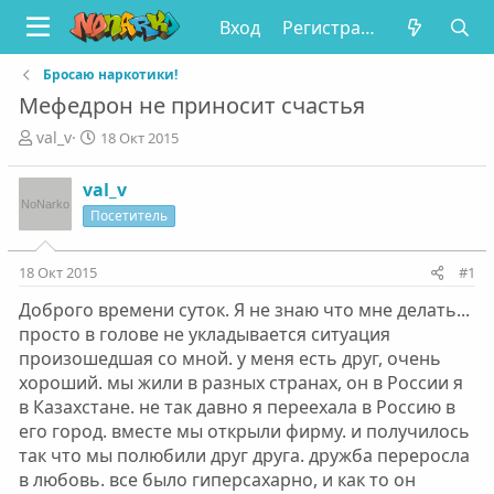
Вход
Регистрация
Бросаю наркотики!
Мефедрон не приносит счастья
А
Д
val_v
18 Окт 2015
в
а
т
т
val_v
о
а
Посетитель
р
н
т
а
е
ч
18 Окт 2015
#1
м
а
ы
л
Доброго времени суток. Я не знаю что мне делать...
а
просто в голове не укладывается ситуация
произошедшая со мной. у меня есть друг, очень
хороший. мы жили в разных странах, он в России я
в Казахстане. не так давно я переехала в Россию в
его город. вместе мы открыли фирму. и получилось
так что мы полюбили друг друга. дружба переросла
в любовь. все было гиперсахарно, и как то он