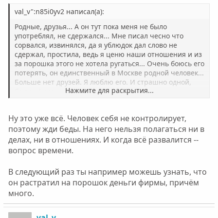
val_v":n85i0yv2 написал(а):
Родные, друзья... А он тут пока меня не было
употреблял, не сдержался... Мне писал чесно что
сорвался, извинялся, да я ублюдок дал слово не
сдержал, простила, ведь я ценю наши отношения и из
за порошка этого не хотела ругаться... Очень боюсь его
потерять, он единственный в Москве родной человек...
Больше нет друзей. Я люблю его. И страшно одной,
Нажмите для раскрытия...
боюсь фирму не потянуть.
Ну это уже всё. Человек себя не контролирует,
поэтому жди беды. На него нельзя полагаться ни в
делах, ни в отношениях. И когда всё развалится --
вопрос времени.
В следующий раз ты например можешь узнать, что
он растратил на порошок деньги фирмы, причём
много.
val_v