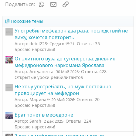
WhatsApp
Электронная почта
Ссылка
Поделиться:
Похожие темы
Употребил мефедрон два раза: последствий не
вижу, хочется повторить
Автор: debil228
Ответы: 35
Среда в 15:31
Бросаю наркотики!
От элитного вуза до сутенëрства: дневник
мефедронового наркомана Ярослава
Автор: Антуанетта
Ответы: 428
30 Май 2026
Открытые уроки реабилитантов
Не хочу употреблять, но муж постоянно
провоцирует на мефедрон
Автор: МаринаЕ
Ответы: 20
20 Май 2026
Бросаю наркотики!
Брат тонет в мефедроне
Автор: Sarah
Ответы: 224
2 Дек 2025
Бросаю наркотики!
7 лет на мефедроне: история и отзыв