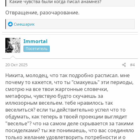
Какие чувства были когда писал анамнез?
Отвращение, разочарование.
Р
Смешарик
е
а
к
Immortal
ц
Посетитель
и
и
:
20 Окт 2025
#4
Никита, молодец, что так подробно расписал. мне
почему то кажется, что ты "смакуешь" эти периоды,
смотрю на все твои жаргонные словечки,
метафоры, чувствую будто скучаешь за
иллюзорным весельем. тебе нравилось так
веселиться? если ты действительно успел что то
обдумать, как теперь в твоей проекции выглядит
"веселье"? что на самом деле скрывается за такими
посиделками? ты же понимаешь, что вас соединяло
только желание удовлетворить потребности и о