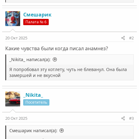
е
а
к
Смешарик
ц
Палата № 6
и
и
:
20 Окт 2025
#2
Какие чувства были когда писал анамнез?
_Nikita_ написал(а):
Я попробовал эту котлету, чуть не блеванул. Она была
замершей и не вкусной
_Nikita_
Посетитель
20 Окт 2025
#3
Смешарик написал(а):