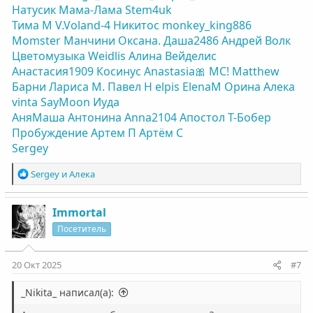
Натусик
Мама-Лама
Stem4uk
Тима М
V.Voland-4
Никитос
monkey_king886
Momster
Манчини
Оксана.
Даша2486
Андрей Волк
Цветомузыка
Weidlis
Алина Вейделис
Анастасия1909
Косинус
Anastasia🎀
МС!
Matthew
Барни
Лариса М.
Павел Н
elpis
ElenaM
Орина
Алека
vinta
SayMoon
Иуда
АняМаша
Антонина
Anna2104
Апостол
Т-Бобер
Пробуждение
Артем П
Артём С
Sergey
Р
Sergey
и
Алека
е
а
к
Immortal
ц
Посетитель
и
и
:
20 Окт 2025
#7
_Nikita_ написал(а):