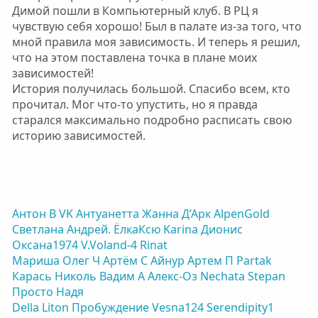
История получилась большой. Спасибо всем, кто
прочитал. Мог что-то упустить, но я правда
старался максимально подробно расписать свою
историю зависимостей.
Антон В
VK
Антуанетта
Жанна Д’Арк
AlpenGold
Светлана
Андрей.
ЁлкаКсю
Karinа
Дионис
Оксана1974
V.Voland-4
Rinat
Мариша
Олег Ч
Артём С
Айнур
Артем П
Partak
Карась
Николь
Вадим А
Алекс-Оз
Nechata
Stepan
Просто Надя
Della
Liton
Пробуждение
Vesna124
Serendipity1