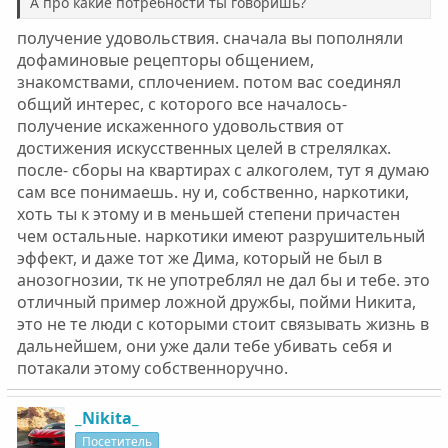
А про какие потребности ты говоришь?
получение удовольствия. сначала вы пополняли
дофаминовые рецепторы общением,
знакомствами, сплочением. потом вас соединял
общий интерес, с которого все началось-
получение искаженного удовольствия от
достижения искусственных целей в стрелялках.
после- сборы на квартирах с алкоголем, тут я думаю
сам все понимаешь. ну и, собственно, наркотики,
хоть ты к этому и в меньшей степени причастен
чем остальные. наркотики имеют разрушительный
эффект, и даже тот же Дима, который не был в
анозогнозии, тк не употреблял не дал бы и тебе. это
отличный пример ложной дружбы, пойми Никита,
это не те люди с которыми стоит связывать жизнь в
дальнейшем, они уже дали тебе убивать себя и
потакали этому собственноручно.
_Nikita_
Посетитель