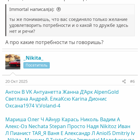
Immortal написал(а):
ты же понимаешь, что вас соединяло только желание
удовлетворить потребности и о какой то дружбе здесь
нет и речи?
А про какие потребности ты говоришь?
_Nikita_
Посетитель
20 Окт 2025
#6
Антон В
VK
Антуанетта
Жанна Д’Арк
AlpenGold
Светлана
Андрей.
ЁлкаКсю
Karinа
Дионис
Оксана1974
V.Voland-4
Мариша
Олег Ч
Айнур
Карась
Николь
Вадим А
Алекс-Оз
Nechata
Stepan
Просто Надя
Nikitoz
Иван
Л
Пианист
ТАЯ_Я
Ваня Е
Александр Л
Aniol5
Dmitriy lv