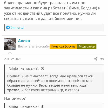
более правильно будет рассказать им про
зависимости и как она работает ( Диме, Богдану) и
уже от их действий будет всё понятно, нужно ли
связывать жизнь в дальнейшим или нет.
Р
Immortal
е
а
к
Алека
ц
Воспитатель-онлайн
Команда форума
Модератор
и
и
:
20 Окт 2025
#9
_Nikita_ написал(а):
Привет! Я не "смаковал". Тогда мне нравился такой
образ жизни, а сейчас я понимаю, что всё это мне
больше не нужно.
Веселье для меня выглядит
трезво,
и без компьютерных игр, и ставок.
Например?
_Nikita_ написал(а):