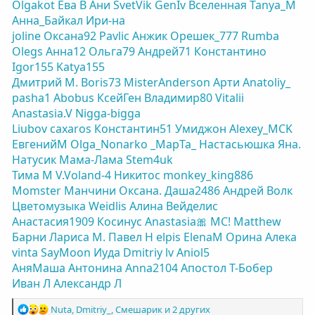
Olgakot
Ева В
Ани
SvetVik
GenIv
Вселенная
Tanya_M
Анна_Байкал
Ири-на
joline
Оксана92
Pavlic
Анжик
Орешек_777
Rumba
Olegs
Анна12
Ольга79
Андрей71
Константино
Igor155
Katya155
Дмитрий М.
Boris73
MisterAnderson
Арти
Anatoliy_
pasha1
Abobus
КсейГен
Владимир80
Vitalii
Anastasia.V
Nigga-bigga
Liubov
caxaros
Константин51
Умиджон
Alexey_MCK
ЕвгенийM
Olga_Nonarko
_MapTa_
Настасьюшка
Яна.
Натусик
Мама-Лама
Stem4uk
Тима М
V.Voland-4
Никитос
monkey_king886
Momster
Манчини
Оксана.
Даша2486
Андрей Волк
Цветомузыка
Weidlis
Алина Вейделис
Анастасия1909
Косинус
Anastasia🎀
МС!
Matthew
Барни
Лариса М.
Павел Н
elpis
ElenaM
Орина
Алека
vinta
SayMoon
Иуда
Dmitriy lv
Aniol5
АняМаша
Антонина
Anna2104
Апостол
Т-Бобер
Иван Л
Александр Л
Р
Nuta
,
Dmitriy_
,
Смешарик
и 2 других