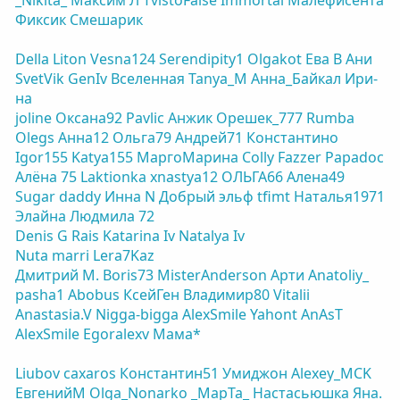
_Nikita_
Максим Л
TvistoFalse
Immortal
Малефисента
Фиксик
Смешарик
Della
Liton
Vesna124
Serendipity1
Olgakot
Ева В
Ани
SvetVik
GenIv
Вселенная
Tanya_M
Анна_Байкал
Ири-
на
joline
Оксана92
Pavlic
Анжик
Орешек_777
Rumba
Olegs
Анна12
Ольга79
Андрей71
Константино
Igor155
Katya155
МаргоМарина
Colly
Fazzer
Papadoc
Алёна 75
Laktionka
xnastya12
ОЛЬГА66
Алена49
Sugar daddy
Инна N
Добрый эльф
tfimt
Наталья1971
Элайна
Людмила 72
Denis G
Rais
Katarina Iv
Natalya Iv
Nuta
marri
Lera7Kaz
Дмитрий М.
Boris73
MisterAnderson
Арти
Anatoliy_
pasha1
Abobus
КсейГен
Владимир80
Vitalii
Anastasia.V
Nigga-bigga
AlexSmile
Yahont
AnAsT
AlexSmile
Egoralexv
Мама*
Liubov
caxaros
Константин51
Умиджон
Alexey_MCK
ЕвгенийM
Olga_Nonarko
_MapTa_
Настасьюшка
Яна.