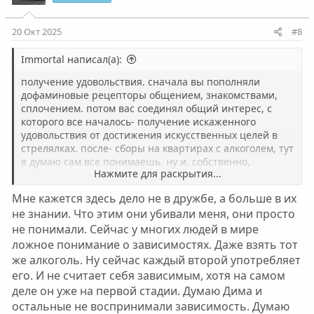
20 Окт 2025
#8
Immortal написал(а):
получение удовольствия. сначала вы пополняли
дофаминовые рецепторы общением, знакомствами,
сплочением. потом вас соединял общий интерес, с
которого все началось- получение искаженного
удовольствия от достижения искусственных целей в
стрелялках. после- сборы на квартирах с алкоголем, тут
я думаю сам все понимаешь. ну и, собственно,
Нажмите для раскрытия...
наркотики, хоть ты к этому и в меньшей степени
причастен чем остальные. наркотики имеют
Мне кажется здесь дело не в дружбе, а больше в их
разрушительный эффект, и даже тот же Дима, который
не знании. Что этим они убивали меня, они просто
не был в анозогнозии, тк не употреблял не дал бы и
не понимали. Сейчас у многих людей в мире
тебе. это отличный пример ложной дружбы, пойми
Никита, это не те люди с которыми стоит связывать
ложное понимание о зависимостях. Даже взять тот
жизнь в дальнейшем, они уже дали тебе убивать себя
же алкоголь. Ну сейчас каждый второй употребляет
и потакали этому собственноручно.
его. И не считает себя зависимым, хотя на самом
деле он уже на первой стадии. Думаю Дима и
остальные не воспринимали зависимость. Думаю