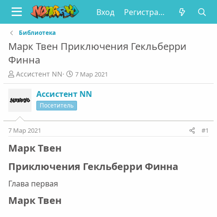
Вход
Регистрация
Библиотека
Марк Твен Приключения Гекльберри
Финна
А
Д
Ассистент NN
7 Мар 2021
в
а
т
т
Ассистент NN
о
а
Посетитель
р
н
т
а
е
ч
7 Мар 2021
#1
м
а
Марк Твен​
ы
л
а
Приключения Гекльберри Финна​
Глава первая
Марк Твен​