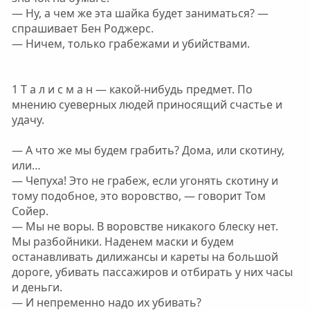
— Ну, а чем же эта шайка будет заниматься? —
спрашивает Бен Роджерс.
— Ничем, только грабежами и убийствами.
1 Т а л и с м а н — какой-нибудь предмет. По
мнению суеверных людей приносящий счастье и
удачу.
— А что же мы будем грабить? Дома, или скотину,
или…
— Чепуха! Это не грабеж, если угонять скотину и
тому подобное, это воровство, — говорит Том
Сойер.
— Мы не воры. В воровстве никакого блеску нет.
Мы разбойники. Наденем маски и будем
останавливать дилижансы и кареты на большой
дороге, убивать пассажиров и отбирать у них часы
и деньги.
— И непременно надо их убивать?