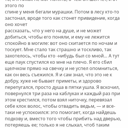
этого по
спине у меня бегали мурашки. Потом в лесу кто-то
застонал, вроде того как стонет привидение, когда
оно хочет
рассказать, что у него на душе, и не может
добиться, чтобы его поняли, и ему не лежится
спокойно в могиле: вот оно скитается по ночам и
тоскует. Мне стало так страшно и тоскливо, так
захотелось, чтобы кто -нибудь был со мной… А тут
еще паук спустился ко мне на плечо. Я его сбил
щелчком прямо на свечку и не успел опомниться,
как он весь съежился. Я и сам знал, что это не к
добру, хуже не бывает приметы, и здорово
перепугался, просто душа в пятки ушла. Я вскочил,
повернулся три раза на каблуках и каждый раз при
этом крестился, потом взял ниточку, перевязал
себе клок волос, чтобы отвадить ведьм, — и все-
таки не успокоился: это помогает, когда найдешь
подкову и, вместо того чтобы прибить над дверью,
потеряешь ее; только я не слыхал, чтоб таким