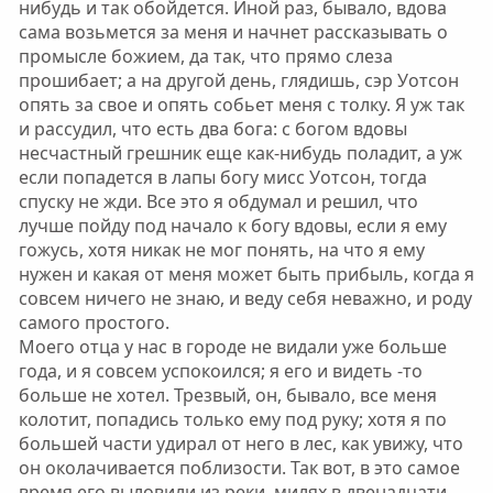
нибудь и так обойдется. Иной раз, бывало, вдова
сама возьмется за меня и начнет рассказывать о
промысле божием, да так, что прямо слеза
прошибает; а на другой день, глядишь, сэр Уотсон
опять за свое и опять собьет меня с толку. Я уж так
и рассудил, что есть два бога: с богом вдовы
несчастный грешник еще как-нибудь поладит, а уж
если попадется в лапы богу мисс Уотсон, тогда
спуску не жди. Все это я обдумал и решил, что
лучше пойду под начало к богу вдовы, если я ему
гожусь, хотя никак не мог понять, на что я ему
нужен и какая от меня может быть прибыль, когда я
совсем ничего не знаю, и веду себя неважно, и роду
самого простого.
Моего отца у нас в городе не видали уже больше
года, и я совсем успокоился; я его и видеть -то
больше не хотел. Трезвый, он, бывало, все меня
колотит, попадись только ему под руку; хотя я по
большей части удирал от него в лес, как увижу, что
он околачивается поблизости. Так вот, в это самое
время его выловили из реки, милях в двенадцати