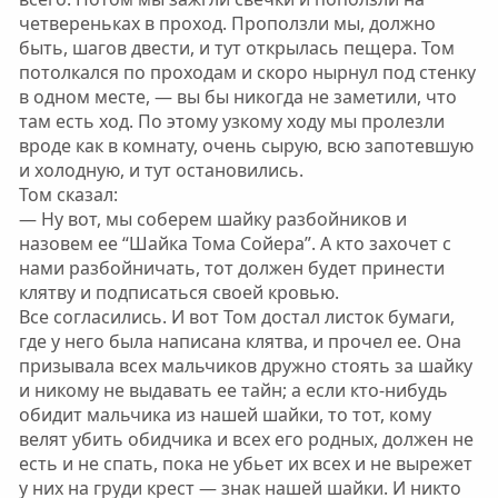
четвереньках в проход. Проползли мы, должно
быть, шагов двести, и тут открылась пещера. Том
потолкался по проходам и скоро нырнул под стенку
в одном месте, — вы бы никогда не заметили, что
там есть ход. По этому узкому ходу мы пролезли
вроде как в комнату, очень сырую, всю запотевшую
и холодную, и тут остановились.
Том сказал:
— Ну вот, мы соберем шайку разбойников и
назовем ее “Шайка Тома Сойера”. А кто захочет с
нами разбойничать, тот должен будет принести
клятву и подписаться своей кровью.
Все согласились. И вот Том достал листок бумаги,
где у него была написана клятва, и прочел ее. Она
призывала всех мальчиков дружно стоять за шайку
и никому не выдавать ее тайн; а если кто-нибудь
обидит мальчика из нашей шайки, то тот, кому
велят убить обидчика и всех его родных, должен не
есть и не спать, пока не убьет их всех и не вырежет
у них на груди крест — знак нашей шайки. И никто