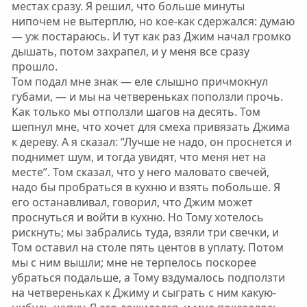
местах сразу. Я решил, что больше минуты
нипочем не вытерплю, но кое-как сдержался: думаю
— уж постараюсь. И тут как раз Джим начал громко
дышать, потом захрапел, и у меня все сразу
прошло.
Том подал мне знак — еле слышно причмокнул
губами, — и мы на четвереньках поползли прочь.
Как только мы отползли шагов на десять. Том
шепнул мне, что хочет для смеха привязать Джима
к дереву. А я сказал: “Лучше не надо, он проснется и
поднимет шум, и тогда увидят, что меня нет на
месте”. Том сказал, что у него маловато свечей,
надо бы пробраться в кухню и взять побольше. Я
его останавливал, говорил, что Джим может
проснуться и войти в кухню. Но Тому хотелось
рискнуть; мы забрались туда, взяли три свечки, и
Том оставил на столе пять центов в уплату. Потом
мы с ним вышли; мне не терпелось поскорее
убраться подальше, а Тому вздумалось подползти
на четвереньках к Джиму и сыграть с ним какую-