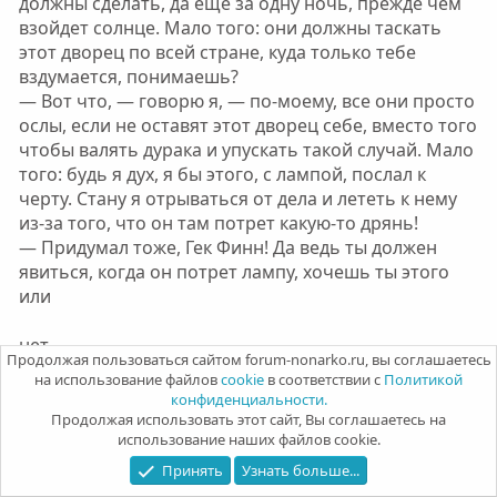
должны сделать, да еще за одну ночь, прежде чем
взойдет солнце. Мало того: они должны таскать
этот дворец по всей стране, куда только тебе
вздумается, понимаешь?
— Вот что, — говорю я, — по-моему, все они просто
ослы, если не оставят этот дворец себе, вместо того
чтобы валять дурака и упускать такой случай. Мало
того: будь я дух, я бы этого, с лампой, послал к
черту. Стану я отрываться от дела и лететь к нему
из-за того, что он там потрет какую-то дрянь!
— Придумал тоже, Гек Финн! Да ведь ты должен
явиться, когда он потрет лампу, хочешь ты этого
или
нет.
Продолжая пользоваться сайтом forum-nonarko.ru, вы соглашаетесь
на использование файлов
cookie
в соответствии с
Политикой
конфиденциальности.
— Что? Это если я буду ростом с дерево и толщиной
Продолжая использовать этот сайт, Вы соглашаетесь на
использование наших файлов cookie.
с церковь? Ну ладно уж, я к нему явлюсь; только
Принять
Узнать больше...
ручаюсь чем хочешь — я его загоню на самое