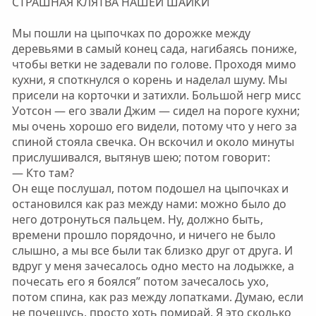
СТРАШНАЯ КЛЯТВА НАШЕЙ ШАЙКИ
Мы пошли на цыпочках по дорожке между
деревьями в самый конец сада, нагибаясь пониже,
чтобы ветки не задевали по голове. Проходя мимо
кухни, я споткнулся о корень и наделал шуму. Мы
присели на корточки и затихли. Большой негр мисс
Уотсон — его звали Джим — сидел на пороге кухни;
мы очень хорошо его видели, потому что у него за
спиной стояла свечка. Он вскочил и около минуты
прислушивался, вытянув шею; потом говорит:
— Кто там?
Он еще послушал, потом подошел на цыпочках и
остановился как раз между нами: можно было до
него дотронуться пальцем. Ну, должно быть,
времени прошло порядочно, и ничего не было
слышно, а мы все были так близко друг от друга. И
вдруг у меня зачесалось одно место на лодыжке, а
почесать его я боялся” потом зачесалось ухо,
потом спина, как раз между лопатками. Думаю, если
не почешусь, просто хоть помирай. Я это сколько