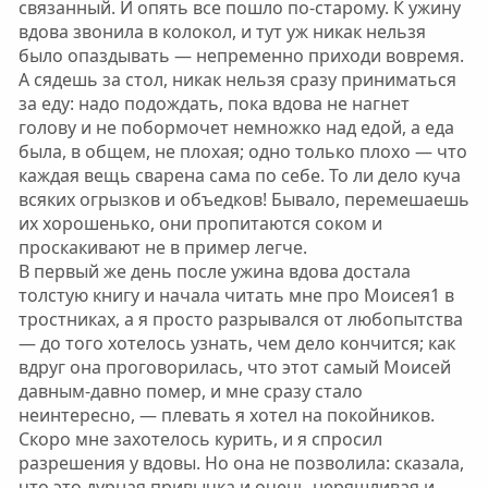
связанный. И опять все пошло по-старому. К ужину
вдова звонила в колокол, и тут уж никак нельзя
было опаздывать — непременно приходи вовремя.
А сядешь за стол, никак нельзя сразу приниматься
за еду: надо подождать, пока вдова не нагнет
голову и не побормочет немножко над едой, а еда
была, в общем, не плохая; одно только плохо — что
каждая вещь сварена сама по себе. То ли дело куча
всяких огрызков и объедков! Бывало, перемешаешь
их хорошенько, они пропитаются соком и
проскакивают не в пример легче.
В первый же день после ужина вдова достала
толстую книгу и начала читать мне про Моисея1 в
тростниках, а я просто разрывался от любопытства
— до того хотелось узнать, чем дело кончится; как
вдруг она проговорилась, что этот самый Моисей
давным-давно помер, и мне сразу стало
неинтересно, — плевать я хотел на покойников.
Скоро мне захотелось курить, и я спросил
разрешения у вдовы. Но она не позволила: сказала,
что это дурная привычка и очень неряшливая и