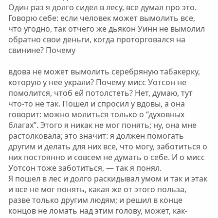
Один раз я долго сидел в лесу, все думал про это.
Говорю себе: если человек может вымолить все,
что угодно, так отчего же дьякон Уинн не вымолил
обратно свои деньги, когда проторговался на
свинине? Почему
вдова не может вымолить серебряную табакерку,
которую у нее украли? Почему мисс Уотсон не
помолится, чтоб ей потолстеть? Нет, думаю, тут
что-то не так. Пошел и спросил у вдовы, а она
говорит: можно молиться только о “духовных
благах”. Этого я никак не мог понять; ну, она мне
растолковала; это значит: я должен помогать
другим и делать для них все, что могу, заботиться о
них постоянно и совсем не думать о себе. И о мисс
Уотсон тоже заботиться, — так я понял.
Я пошел в лес и долго раскидывал умом и так и этак
и все не мог понять, какая же от этого польза,
разве только другим людям; и решил в конце
концов не ломать над этим голову, может, как-