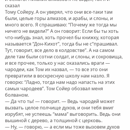
сказал
Тому Сойеру. А он уверял, что они все-таки там
были, целые горы алмазов, и арабы, и слоны, и
много всего. Я спрашиваю: “Почему же тогда мы
ничего не видели?” А он говорит: Если бы ты хоть
что-нибудь знал, хоть прочел бы книжку, которая
называется “Дон-Кихот”, тогда бы не с“прашивал.
Тут, говорит, все дело в колдовстве”. А на самом
деле там были сотни солдат, и слоны, и сокровища,
и все прочее, только у нас оказались враги —
чародеи, как Том их назвал, — то все это они
превратили в воскресную школу нам назло. Я
говорю: “Ладно, тогда нам надо напасть на этих
самых чародеев”. Том Сойер обозвал меня
болваном.
— Да что ты! — говорит. — Ведь чародей может
вызвать целое полчище духов, и они тебя вмиг
изрубят, не успеешь “мама” выговорить. Ведь они
вышиной с дерево, а толщиной с церковь.
— Ну, — говорю, — а если мы тоже вызовем духов