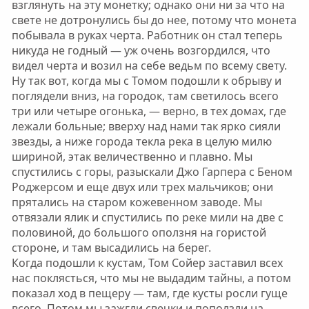
взглянуть на эту монетку; однако они ни за что на
свете не дотронулись бы до нее, потому что монета
побывала в руках черта. Работник он стал теперь
никуда не годный — уж очень возгордился, что
видел черта и возил на себе ведьм по всему свету.
Ну так вот, когда мы с Томом подошли к обрыву и
поглядели вниз, на городок, там светилось всего
три или четыре огонька, — верно, в тех домах, где
лежали больные; вверху над нами так ярко сияли
звезды, а ниже города текла река в целую милю
шириной, этак величественно и плавно. Мы
спустились с горы, разыскали Джо Гарпера с Беном
Роджерсом и еще двух или трех мальчиков; они
прятались на старом кожевенном заводе. Мы
отвязали ялик и спустились по реке мили на две с
половиной, до большого оползня на гористой
стороне, и там высадились на берег.
Когда подошли к кустам, Том Сойер заставил всех
нас поклясться, что мы не выдадим тайны, а потом
показал ход в пещеру — там, где кусты росли гуще
всего. Потом мы зажгли свечки и поползли на