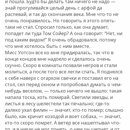
и пошла. Будто бы делать там ничего не надо —
знай прогуливайся целый день с арфой да
распевай, и так до скончания века. Мне что-то не
очень понравилось. Но говорить я этого опять-
таки не стал. Спросил только, как она думает,
попадет ли туда Том Сойер? А она говорит: “Нет, ни
под каким видом!” Я очень обрадовался, потому
что мне хотелось быть с ним вместе.
Мисс Уотсон все ко мне придиралась, так что в
конце концов мне надоело и сделалось очень
скучно. Скоро в комнаты позвали негров и стали
молиться, а после того все легли спать. Я поднялся
к себе наверх с огарком свечки и поставил его на
стол, сел перед окном и попробовал думать о чем-
нибудь веселом, — только ничего не вышло: такая
напала тоска, хоть помирай. Светили звезды, и
листья в лесу шелестели так печально; где-то
далеко ухал филин — значит, кто-то помер; слышно
было, как кричит козодой и воет собака, — значит,
кто-то скоро помрет. А ветер все нашептывал что-
то, и я никак не мог понять, о чем он шепчет, и от