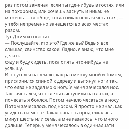
раз потом замечал: если ты где-нибудь в гостях, или
на похоронах, или хочешь заснуть и никак не
можешь — вообще, когда никак нельзя чесаться, —
у тебя непременно зачешется во всех местах
разом.
Тут Джим и говорит:
— Послушайте, кто это? Где же вы? Ведь я все
слышал, свинство какое! Ладно, я знаю, что мне
делать:
сяду и буду сидеть, пока опять что-нибудь не
услышу.
И он уселся на землю, как раз между мной и Томом,
прислонился спиной к дереву и вытянул ноги так,
что едва не задел мою ногу. У меня зачесался нос.
Так зачесался, что слезы выступили на глазах, а
почесать я боялся. Потом начало чесаться в носу.
Потом зачесалось под носом. Я просто не знал, как
усидеть на месте. Такая напасть продолжалась
минут шесть или семь, а мне казалось, что много
дольше. Теперь у меня чесалось в одиннадцати