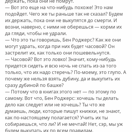
держать, пока они не помрут.
— Вот это еще на что-нибудь похоже! Это нам
подойдет. Чего же ты раньше так не сказал? Будем
их держать, пока они не выкупятся до смерти. И
возни, наверно, с ними не оберешься — корми их
да гляди, чтобы не удрали.
— Что это ты говоришь, Бен Роджерс? Как же они
могут удрать, когда при них будет часовой? Он
застрелит их, как только они пошевельнутся.
— Часовой? Вот это ловко! Значит, кому-нибудь
придется сидеть и всю ночь не спать из-за того
только, что их надо стеречь? По-моему, это глупо. А
почему же нельзя взять дубину, да и выкупить их
сразу дубиной по башке?
— Потому что в книгах этого нет — по этому по
самому. Вот что, Бен Роджерс: хочешь ты делать
дело как следует или не хочешь? Ты что же
думаешь, люди, которые пишут книжки, не знают,
как по-настоящему полагается? Учить их ты
собираешься, что ли? И не мечтай! Нет, сэр, мы уж
будем выкупать их по всем правилам.