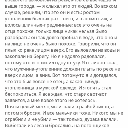
выше города, — я слыхал это от людей. Во всяком
случае, решили, что это он и есть: ростом
утопленник был как раз с него, и в лохмотьях, и
волосы длинные-предлинные; все это очень на
отца похоже, только лица никак нельзя было
разобрать: он так долго пробыл в воде, что оно и
на лицо не очень было похоже. Говорили, что он
плыл ко реке лицом вверх. Его выловили из воды и
закопали на берегу. Но я недолго радовался,
потому что вспомнил одну штуку. Я отлично знал,
что мужчина-утопленник должен плыть по реке не
вверх лицом, а вниз. Вот потому-то я и догадался,
что это был вовсе не отец, а какая-нибудь
утопленница в мужской одежде. И я опять стал
беспокоиться. Я все ждал, что старик вот-вот
заявится, а мне вовсе этого не хотелось.
Почти целый месяц мы играли в разбойников, а
потом я бросил. И все мальчики тоже. Никого мы не
ограбили и не убили — так только, дурака валяли.
Выбегали из леса и бросались на погонщиков