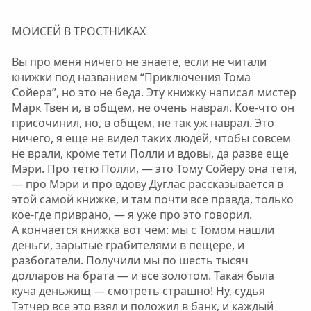
МОИСЕЙ В ТРОСТНИКАХ
Вы про меня ничего не знаете, если не читали
книжки под названием “Приключения Тома
Сойера”, но это не беда. Эту книжку написал мистер
Марк Твен и, в общем, не очень наврал. Кое-что он
присочинил, но, в общем, не так уж наврал. Это
ничего, я еще не видел таких людей, чтобы совсем
не врали, кроме тети Полли и вдовы, да разве еще
Мэри. Про тетю Полли, — это Тому Сойеру она тетя,
— про Мэри и про вдову Дуглас рассказывается в
этой самой книжке, и там почти все правда, только
кое-где приврано, — я уже про это говорил.
А кончается книжка вот чем: мы с Томом нашли
деньги, зарытые грабителями в пещере, и
разбогатели. Получили мы по шесть тысяч
долларов на брата — и все золотом. Такая была
куча деньжищ — смотреть страшно! Ну, судья
Тэтчер все это взял и положил в банк, и каждый