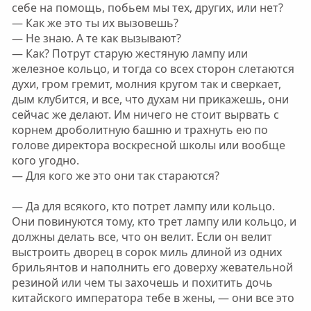
себе на помощь, побьем мы тех, других, или нет?
— Как же это ты их вызовешь?
— Не знаю. А те как вызывают?
— Как? Потрут старую жестяную лампу или
железное кольцо, и тогда со всех сторон слетаются
духи, гром гремит, молния кругом так и сверкает,
дым клубится, и все, что духам ни прикажешь, они
сейчас же делают. Им ничего не стоит вырвать с
корнем дроболитную башню и трахнуть ею по
голове директора воскресной школы или вообще
кого угодно.
— Для кого же это они так стараются?
— Да для всякого, кто потрет лампу или кольцо.
Они повинуются тому, кто трет лампу или кольцо, и
должны делать все, что он велит. Если он велит
выстроить дворец в сорок миль длиной из одних
брильянтов и наполнить его доверху жевательной
резиной или чем ты захочешь и похитить дочь
китайского императора тебе в жены, — они все это