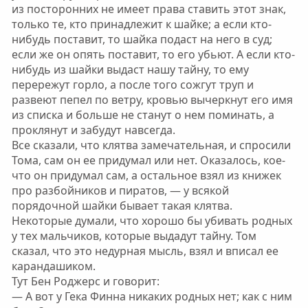
из посторонних не имеет права ставить этот знак,
только те, кто принадлежит к шайке; а если кто-
нибудь поставит, то шайка подаст на него в суд;
если же он опять поставит, то его убьют. А если кто-
нибудь из шайки выдаст нашу тайну, то ему
перережут горло, а после того сожгут труп и
развеют пепел по ветру, кровью вычеркнут его имя
из списка и больше не станут о нем поминать, а
проклянут и забудут навсегда.
Все сказали, что клятва замечательная, и спросили
Тома, сам он ее придумал или нет. Оказалось, кое-
что он придумал сам, а остальное взял из книжек
про разбойников и пиратов, — у всякой
порядочной шайки бывает такая клятва.
Некоторые думали, что хорошо бы убивать родных
у тех мальчиков, которые выдадут тайну. Том
сказал, что это недурная мысль, взял и вписал ее
карандашиком.
Тут Бен Роджерс и говорит:
— А вот у Гека Финна никаких родных нет; как с ним