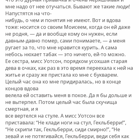
мне надо от нее отучаться. Бывают же такие люди!
Напустятся на что-
нибудь, о чем и понятия не имеют. Вот и вдова
тоже: носится со своим Моисеем, когда он ей даже
не родня, — да и вообще кому он нужен, если
давным-давно помер, сами понимаете, — а меня
ругает за то, что мне нравится курить. А сама
небось нюхает табак — это ничего, ей-то можно.
Ее сестра, мисс Уотсон, порядком усохшая старая
дева в очках, как раз в это время переехала к ней на
житье и сразу же пристала ко мне с букварем.
Целый час она ко мне придиралась, но в конце
концов вдова
велела ей оставить меня в покое. Да я бы дольше и
не вытерпел. Потом целый час была скучища
смертная, и я
все вертелся на стуле. А мисс Уотсон все
приставала: “Не клади ноги на стул, Гекльберри!”,
“Не скрипи так, Гекльберри, сиди смирно!”, “Не
зевай и не потягивайся, Гекльберри, веди себя как