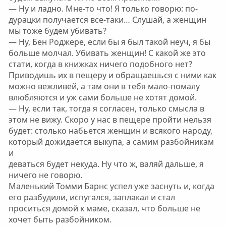
— Ну и ладно. Мне-то что! Я только говорю: по-
дурацки получается все-таки… Слушай, а женщин
мы тоже будем убивать?
— Ну, Бен Роджере, если бы я был такой неуч, я бы
больше молчал. Убивать женщин! С какой же это
стати, когда в книжках ничего подобного нет?
Приводишь их в пещеру и обращаешься с ними как
можно вежливей, а там они в тебя мало-помалу
влюбляются и уж сами больше не хотят домой.
— Ну, если так, тогда я согласен, только смысла в
этом не вижу. Скоро у нас в пещере пройти нельзя
будет: столько набьется женщин и всякого народу,
который дожидается выкупа, а самим разбойникам
и
деваться будет некуда. Ну что ж, валяй дальше, я
ничего не говорю.
Маленький Томми Барнс успел уже заснуть и, когда
его разбудили, испугался, заплакал и стал
проситься домой к маме, сказал, что больше не
хочет быть разбойником.