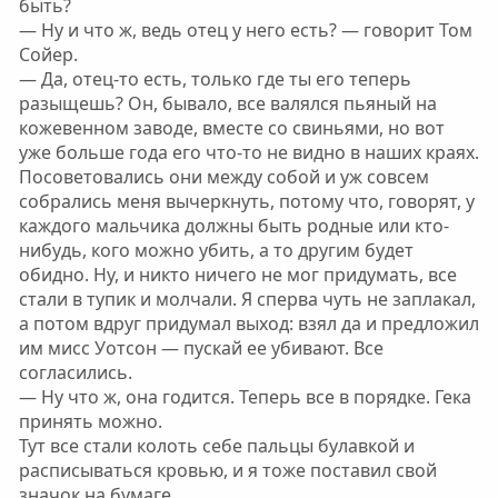
быть?
— Ну и что ж, ведь отец у него есть? — говорит Том
Сойер.
— Да, отец-то есть, только где ты его теперь
разыщешь? Он, бывало, все валялся пьяный на
кожевенном заводе, вместе со свиньями, но вот
уже больше года его что-то не видно в наших краях.
Посоветовались они между собой и уж совсем
собрались меня вычеркнуть, потому что, говорят, у
каждого мальчика должны быть родные или кто-
нибудь, кого можно убить, а то другим будет
обидно. Ну, и никто ничего не мог придумать, все
стали в тупик и молчали. Я сперва чуть не заплакал,
а потом вдруг придумал выход: взял да и предложил
им мисс Уотсон — пускай ее убивают. Все
согласились.
— Ну что ж, она годится. Теперь все в порядке. Гека
принять можно.
Тут все стали колоть себе пальцы булавкой и
расписываться кровью, и я тоже поставил свой
значок на бумаге.