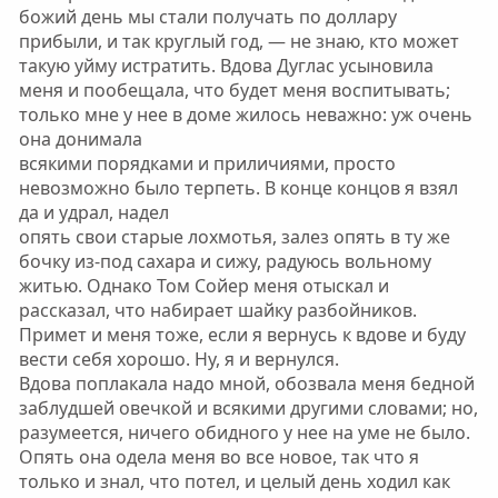
божий день мы стали получать по доллару
прибыли, и так круглый год, — не знаю, кто может
такую уйму истратить. Вдова Дуглас усыновила
меня и пообещала, что будет меня воспитывать;
только мне у нее в доме жилось неважно: уж очень
она донимала
всякими порядками и приличиями, просто
невозможно было терпеть. В конце концов я взял
да и удрал, надел
опять свои старые лохмотья, залез опять в ту же
бочку из-под сахара и сижу, радуюсь вольному
житью. Однако Том Сойер меня отыскал и
рассказал, что набирает шайку разбойников.
Примет и меня тоже, если я вернусь к вдове и буду
вести себя хорошо. Ну, я и вернулся.
Вдова поплакала надо мной, обозвала меня бедной
заблудшей овечкой и всякими другими словами; но,
разумеется, ничего обидного у нее на уме не было.
Опять она одела меня во все новое, так что я
только и знал, что потел, и целый день ходил как