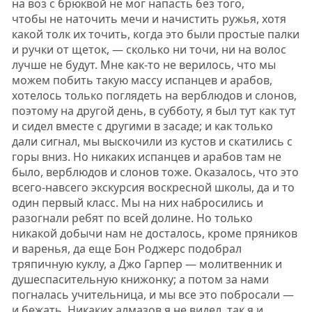
на воз с брюквой не мог напасть без того,
чтобы не наточить мечи и начистить ружья, хотя
какой толк их точить, когда это были простые палки
и ручки от щеток, — сколько ни точи, ни на волос
лучше не будут. Мне как-то не верилось, что мы
можем побить такую массу испанцев и арабов,
хотелось только поглядеть на верблюдов и слонов,
поэтому на другой день, в субботу, я был тут как тут
и сидел вместе с другими в засаде; и как только
дали сигнал, мы выскочили из кустов и скатились с
горы вниз. Но никаких испанцев и арабов там не
было, верблюдов и слонов тоже. Оказалось, что это
всего-навсего экскурсия воскресной школы, да и то
один первый класс. Мы на них набросились и
разогнали ребят по всей долине. Но только
никакой добычи нам не досталось, кроме пряников
и варенья, да еще Бон Роджерс подобрал
тряпичную куклу, а Джо Гарпер — молитвенник и
душеспасительную книжонку; а потом за нами
погналась учительница, и мы все это побросали —
и бежать. Никаких алмазов я не видел, так я и