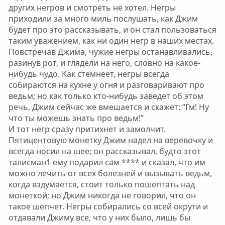
других негров и смотреть не хотел. Негры
приходили за много миль послушать, как Джим
будет про это рассказывать, и он стал пользоваться
таким уважением, как ни один негр в наших местах.
Повстречав Джима, чужие негры останавливались,
разинув рот, и глядели на него, словно на какое-
нибудь чудо. Как стемнеет, негры всегда
собираются на кухне у огня и разговаривают про
ведьм; но как только кто-нибудь заведет об этом
речь, Джим сейчас же вмешается и скажет: “Гм! Ну
что ты можешь знать про ведьм!”
И тот негр сразу притихнет и замолчит.
Пятицентовую монетку Джим надел на веревочку и
всегда носил на шее; он рассказывал, будто этот
талисман1 ему подарил сам **** и сказал, что им
можно лечить от всех болезней и вызывать ведьм,
когда вздумается, стоит только пошептать над
монеткой; но Джим никогда не говорил, что он
такое шепчет. Негры собирались со всей окрути и
отдавали Джиму все, что у них было, лишь бы