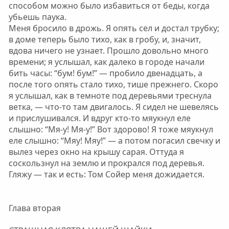
способом можно было избавиться от беды, когда
убьешь паука.
Меня бросило в дрожь. Я опять сел и достал трубку;
в доме теперь было тихо, как в гробу, и, значит,
вдова ничего не узнает. Прошло довольно много
времени; я услышал, как далеко в городе начали
бить часы: “бум! бум!” — пробило двенадцать, а
после того опять стало тихо, тише прежнего. Скоро
я услышал, как в темноте под деревьями треснула
ветка, — что-то там двигалось. Я сидел не шевелясь
и прислушивался. И вдруг кто-то мяукнул еле
слышно: “Мя-у! Мя-у!” Вот здорово! Я тоже мяукнул
еле слышно: “Мяу! Мяу!” — а потом погасил свечку и
вылез через окно на крышу сарая. Оттуда я
соскользнул на землю и прокрался под деревья.
Гляжу — так и есть: Том Сойер меня дожидается.
Глава вторая