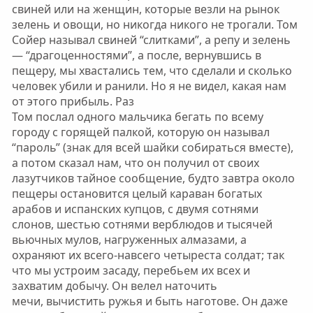
свиней или на женщин, которые везли на рынок
зелень и овощи, но никогда никого не трогали. Том
Сойер называл свиней “слитками”, а репу и зелень
— “драгоценностями”, а после, вернувшись в
пещеру, мы хвастались тем, что сделали и сколько
человек убили и ранили. Но я не видел, какая нам
от этого прибыль. Раз
Том послал одного мальчика бегать по всему
городу с горящей палкой, которую он называл
“пароль” (знак для всей шайки собираться вместе),
а потом сказал нам, что он получил от своих
лазутчиков тайное сообщение, будто завтра около
пещеры остановится целый караван богатых
арабов и испанских купцов, с двумя сотнями
слонов, шестью сотнями верблюдов и тысячей
вьючных мулов, нагруженных алмазами, а
охраняют их всего-навсего четыреста солдат; так
что мы устроим засаду, перебьем их всех и
захватим добычу. Он велел наточить
мечи, вычистить ружья и быть наготове. Он даже