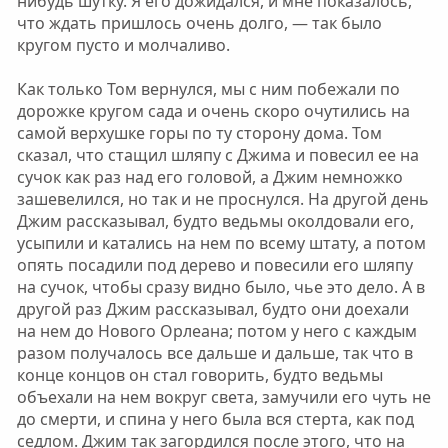
нибудь шутку. Я его дожидался, и мне показалось,
что ждать пришлось очень долго, — так было
кругом пусто и молчаливо.
Как только Том вернулся, мы с ним побежали по
дорожке кругом сада и очень скоро очутились на
самой верхушке горы по ту сторону дома. Том
сказал, что стащил шляпу с Джима и повесил ее на
сучок как раз над его головой, а Джим немножко
зашевелился, но так и не проснулся. На другой день
Джим рассказывал, будто ведьмы околдовали его,
усыпили и катались на нем по всему штату, а потом
опять посадили под дерево и повесили его шляпу
на сучок, чтобы сразу видно было, чье это дело. А в
другой раз Джим рассказывал, будто они доехали
на нем до Нового Орлеана; потом у него с каждым
разом получалось все дальше и дальше, так что в
конце концов он стал говорить, будто ведьмы
объехали на нем вокруг света, замучили его чуть не
до смерти, и спина у него была вся стерта, как под
седлом. Джим так загордился после этого, что на