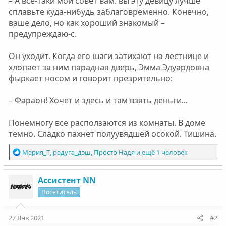
– А все-таки мой совет вам: вы эту девицу лучше
сплавьте куда-нибудь заблаговременно. Конечно,
ваше дело, но как хороший знакомый –
предупреждаю-с.
Он уходит. Когда его шаги затихают на лестнице и
хлопает за ним парадная дверь, Эмма Эдуардовна
фыркает носом и говорит презрительно:
– Фараон! Хочет и здесь и там взять деньги...
Понемногу все расползаются из комнаты. В доме
темно. Сладко пахнет полуувядшей осокой. Тишина.
Р
Мария_Т
,
радуга_дэш
,
Просто Надя
и ещё 1 человек
е
а
к
Ассистент NN
ц
Посетитель
и
и
:
27 Янв 2021
#2