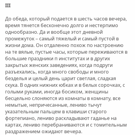
III
До обеда, который подается в шесть часов вечера,
время тянется бесконечно долго и нестерпимо
однообразно. Да и вообще этот дневной
промежуток – самый тяжелый и самый пустой в
жизни дома. Он отдаленно похож по настроению
на те вялые, пустые часы, которые переживаются в
большие праздники п институтах и в других
закрытых женских заведениях, когда подруги
разъехались, когда много свободы и много
безделья и целый день царит светлая, сладкая
скука. В одних нижних юбках и в белых сорочках, с
голыми руками, иногда босиком, женщины
бесцельно слоняются из комнаты в комнату, все
немытые, непричесанные, лениво тычут
указательным пальцем в клавиши старого
фортепиано, лениво раскладывают гаданье на
картах, лениво перебраниваются и с томительным
раздражением ожидают вечера.