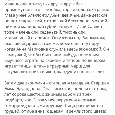
маленький, втиснутых друг в друга без
промежутков; это – ее юбка, торс и голова. Странно:
глаза у нее блекло-голубые, девичьи, даже детские,
но рот старческий, с отвисшей бессильно, мокрой
нижней малиновой губой. Ее муж – Исай Саввич –
тоже маленький, седенький, тихонький,
молчаливый старичок. Он у жены под башмаком;
был швейцаром в этом же. доме еще в ту пору,
когда Анна Марковна служила здесь экономкой. Он
самоучкой, чтобы быть чем-нибудь полезным,
выучился играть на скрипке и теперь по вечерам
играет танцы, а также траурный марш для
загулявших приказчиков, жаждущих пьяных слез.
Затем две экономки – старшая и младшая. Старшая
Эмма Эдуардовна. Она – высокая, полная шатенка,
лет сорока шести, с жирным зобом из трех
подбородков. Глаза у нее окружены черными
геморроидальными кругами. Лицо расширяется
грушей, от лба вниз, к щекам, и землистого цвета;