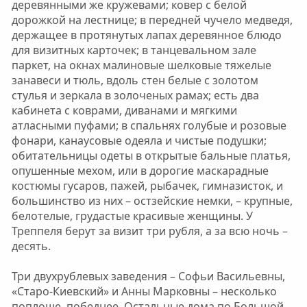
деревянными же кружевами; ковер с белой
дорожкой на лестнице; в передней чучело медведя,
держащее в протянутых лапах деревянное блюдо
для визитных карточек; в танцевальном зале
паркет, на окнах малиновые шелковые тяжелые
занавеси и тюль, вдоль стен белые с золотом
стулья и зеркала в золоченых рамах; есть два
кабинета с коврами, диванами и мягкими
атласными пуфами; в спальнях голубые и розовые
фонари, канаусовые одеяла и чистые подушки;
обитательницы одеты в открытые бальные платья,
опушенные мехом, или в дорогие маскарадные
костюмы гусаров, пажей, рыбачек, гимназисток, и
большинство из них – остзейские немки, – крупные,
белотелые, грудастые красивые женщины. У
Треппеля берут за визит три рубля, а за всю ночь –
десять.
Три двухрублевых заведения – Софьи Васильевны,
«Старо-Киевский» и Анны Марковны – несколько
поплоше, победнее. Остальные дома по Большой