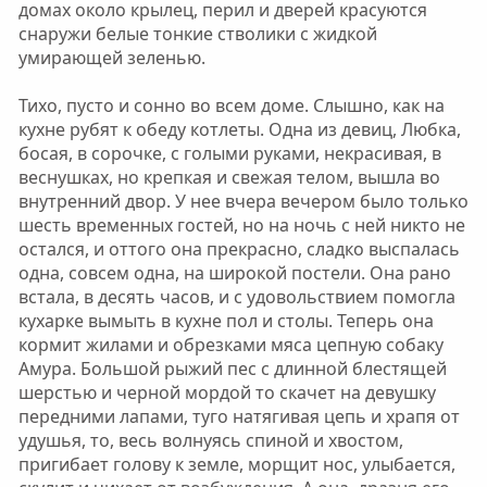
домах около крылец, перил и дверей красуются
снаружи белые тонкие стволики с жидкой
умирающей зеленью.
Тихо, пусто и сонно во всем доме. Слышно, как на
кухне рубят к обеду котлеты. Одна из девиц, Любка,
босая, в сорочке, с голыми руками, некрасивая, в
веснушках, но крепкая и свежая телом, вышла во
внутренний двор. У нее вчера вечером было только
шесть временных гостей, но на ночь с ней никто не
остался, и оттого она прекрасно, сладко выспалась
одна, совсем одна, на широкой постели. Она рано
встала, в десять часов, и с удовольствием помогла
кухарке вымыть в кухне пол и столы. Теперь она
кормит жилами и обрезками мяса цепную собаку
Амура. Большой рыжий пес с длинной блестящей
шерстью и черной мордой то скачет на девушку
передними лапами, туго натягивая цепь и храпя от
удушья, то, весь волнуясь спиной и хвостом,
пригибает голову к земле, морщит нос, улыбается,