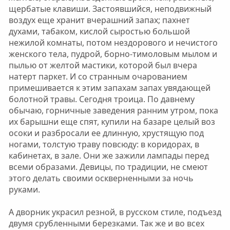
щербатые клавиши. Застоявшийся, неподвижный
воздух еще хранит вчерашний запах; пахнет
духами, табаком, кислой сыростью большой
нежилой комнаты, потом нездорового и нечистого
женского тела, пудрой, борно-тимоловым мылом и
пылью от желтой мастики, которой был вчера
натерт паркет. И со странным очарованием
примешивается к этим запахам запах увядающей
болотной травы. Сегодня троица. По давнему
обычаю, горничные заведения ранним утром, пока
их барышни еще спят, купили на базаре целый воз
осоки и разбросали ее длинную, хрустящую под
ногами, толстую траву повсюду: в коридорах, в
кабинетах, в зале. Они же зажили лампады перед
всеми образами. Девицы, по традиции, не смеют
этого делать своими оскверненными за ночь
руками.
А дворник украсил резной, в русском стиле, подъезд
двумя срубленными березками. Так же и во всех