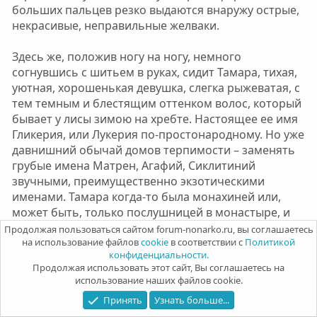
больших пальцев резко выдаются внаружу острые,
некрасивые, неправильные желваки.
Здесь же, положив ногу на ногу, немного
согнувшись с шитьем в руках, сидит Тамара, тихая,
уютная, хорошенькая девушка, слегка рыжеватая, с
тем темным и блестящим оттенком волос, который
бывает у лисы зимою на хребте. Настоящее ее имя
Гликерия, или Лукерия по-простонародному. Но уже
давнишний обычай домов терпимости – заменять
грубые имена Матрен, Агафий, Сиклитиний
звучными, преимущественно экзотическими
именами. Тамара когда-то была монахиней или,
может быть, только послушницей в монастыре, и
до сих пор в лице ее сохранилась бледная
Продолжая пользоваться сайтом forum-nonarko.ru, вы соглашаетесь
опухлость и пугливость, скромное и лукавое
на использование файлов
cookie
в соответствии с
Политикой
конфиденциальности.
выражение, которое свойственно молодым
Продолжая использовать этот сайт, Вы соглашаетесь на
монахиням. Она держится в доме особняком, ни с
использование наших файлов cookie.
кем не дружит, никого не посвящает в свою
Принять
Узнать больше...
прошлую жизнь. Но, должно быть, у нее, кроме