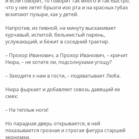
и если говорит, то говорит так много и так быстро,
что у нее летят брызги изо рта и на красных губах
вскипают пузыри, как у детей.
Напротив, из пивной, на минуту выскакивает
курчавый, испитой, бельмистый парень,
услужающий, и бежит в соседний трактир.
– Прохор Иванович, а Прохор Иванович, – кричит
Нюра, – не хотите ли, подсолнухами угощу?
– Заходите к нам в гости, – подхватывает Люба.
Нюра фыркает и добавляет сквозь давящий ее
смех:
– На теплые ноги!
Но парадная дверь открывается, в ней
показывается грозная и строгая фигура старшей
экономки.