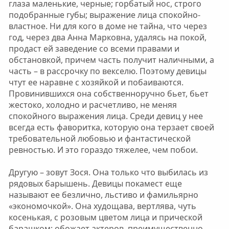
глаза маленькие, черные; горбатый нос, строго
подобранные губы; выражение лица спокойно-
властное. Ни для кого в доме не тайна, что через
год, через два Анна Марковна, удалясь на покой,
продаст ей заведение со всеми правами и
обстановкой, причем часть получит наличными, а
часть – в рассрочку по векселю. Поэтому девицы
чтут ее наравне с хозяйкой и побаиваются.
Провинившихся она собственноручно бьет, бьет
жестоко, холодно и расчетливо, не меняя
спокойного выражения лица. Среди девиц у нее
всегда есть фаворитка, которую она терзает своей
требовательной любовью и фантастической
ревностью. И это гораздо тяжелее, чем побои.
Другую – зовут Зося. Она только что выбилась из
рядовых барышень. Девицы покамест еще
называют ее безлично, льстиво и фамильярно
«экономочкой». Она худощава, вертлява, чуть
косенькая, с розовым цветом лица и прической
барашком; обожает актеров, преимущественно