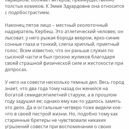
толстых комиков. К Эмме Эдуардовне она относится
с подобострастием.
Наконец пятое лицо – местный околоточный
надзиратель Кербеш. Это атлетический человек; он
лысоват, у него рыжая борода веером, ярко-синие
сонные глаза и тонкий, слегка хриплый, приятный
голос. Всем известно, что он раньше служил по
сыскной части и был грозою жуликов благодаря
своей страшной физической силе и жестокости при
допросах.
У него на совести несколько темных дел. Весь город
знает, что два года тому назад он женился на
богатой семидесятилетней старухе, а в прошлом
году задушил ее; однако ему как-то удалось замять
это дело. Да и остальные четверо тоже видели кое-
что в своей пестрой жизни. Но, подобно тому как
старинные бретеры не чувствовали никаких
угрызений совести при воспоминании о своих