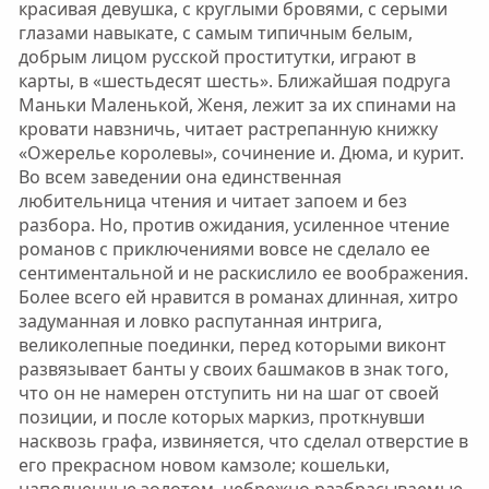
красивая девушка, с круглыми бровями, с серыми
глазами навыкате, с самым типичным белым,
добрым лицом русской проститутки, играют в
карты, в «шестьдесят шесть». Ближайшая подруга
Маньки Маленькой, Женя, лежит за их спинами на
кровати навзничь, читает растрепанную книжку
«Ожерелье королевы», сочинение и. Дюма, и курит.
Во всем заведении она единственная
любительница чтения и читает запоем и без
разбора. Но, против ожидания, усиленное чтение
романов с приключениями вовсе не сделало ее
сентиментальной и не раскислило ее воображения.
Более всего ей нравится в романах длинная, хитро
задуманная и ловко распутанная интрига,
великолепные поединки, перед которыми виконт
развязывает банты у своих башмаков в знак того,
что он не намерен отступить ни на шаг от своей
позиции, и после которых маркиз, проткнувши
насквозь графа, извиняется, что сделал отверстие в
его прекрасном новом камзоле; кошельки,