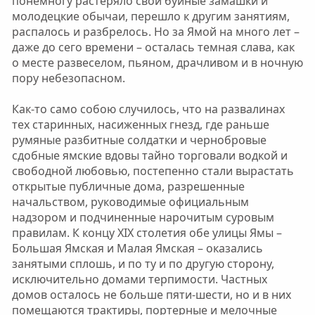
понемногу растеряло свои буйные замашки и
молодецкие обычаи, перешло к другим занятиям,
распалось и разбрелось. Но за Ямой на много лет –
даже до сего времени – осталась темная слава, как
о месте развеселом, пьяном, драчливом и в ночную
пору небезопасном.
Как-то само собою случилось, что на развалинах
тех старинных, насиженных гнезд, где раньше
румяные разбитные солдатки и чернобровые
сдобные ямские вдовы тайно торговали водкой и
свободной любовью, постепенно стали вырастать
открытые публичные дома, разрешенные
начальством, руководимые официальным
надзором и подчиненные нарочитым суровым
правилам. К концу XIX столетия обе улицы Ямы –
Большая Ямская и Малая Ямская – оказались
занятыми сплошь, и по ту и по другую сторону,
исключительно домами терпимости. Частных
домов осталось не больше пяти-шести, но и в них
помещаются трактиры, портерные и мелочные