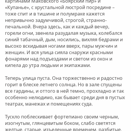
картинами Маковского «Боярский пир» и
«Купанье», с хрустальной люстрой посредине –
тоже спит и в тишине и полумраке кажется
непривычно задумчивой, строгой, странно-
печальной. Вчера здесь, как и каждый вечер,
горели огни, звенела разудалая музыка, колебался
синий табачный, дым, носились, вихляя бедрами и
высоко вскидывая ногами вверх, пары мужчин и
женщин. И вся улица сияла снаружи красными
фонарями над подъездами и светом из окон и
кипела до утра людьми и экипажами.
Теперь улица пуста. Она торжественно и радостно
горит в блеске летнего солнца. Но в зале спущены
все гардины, и оттого в ней темно, прохладно и так
особенно нелюдимо, как бывает среди дня в пустых
театрах, манежах и помещениях суда.
Тускло поблескивает фортепиано своим черным,
изогнутым, глянцевитым боком, слабо светятся
желтые, старые, изъеденные временем, разбитые,