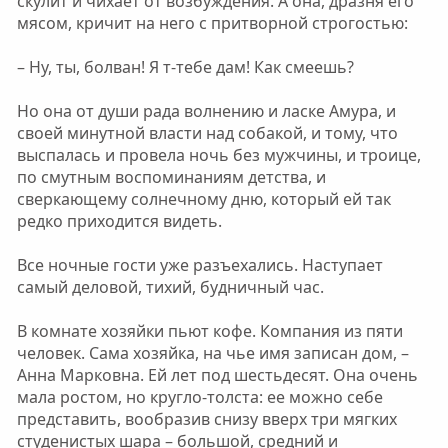
скулит и чихает от возбуждения. А она, дразня его
мясом, кричит на него с притворной строгостью:
– Ну, ты, болван! Я т-тебе дам! Как смеешь?
Но она от души рада волнению и ласке Амура, и
своей минутной власти над собакой, и тому, что
выспалась и провела ночь без мужчины, и троице,
по смутным воспоминаниям детства, и
сверкающему солнечному дню, который ей так
редко приходится видеть.
Все ночные гости уже разъехались. Наступает
самый деловой, тихий, будничный час.
В комнате хозяйки пьют кофе. Компания из пяти
человек. Сама хозяйка, на чье имя записан дом, –
Анна Марковна. Ей лет под шестьдесят. Она очень
мала ростом, но кругло-толста: ее можно себе
представить, вообразив снизу вверх три мягких
студенистых шара – большой, средний и