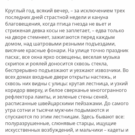
Круглый год, всякий вечер, – за исключением трех
последних дней страстной недели и кануна
благовещения, когда птица гнезда не вьет и
стриженая девка косы не заплетает, – едва только
на дворе стемнеет, зажигаются перед каждым
домом, над шатровыми резными подъездами,
висячие красные фонари. На улице точно праздник
пасха:, все окна ярко освещены, веселая музыка
скрипок и роялей доносится сквозь стекла,
беспрерывно подъезжают и уезжают извозчики. Во
всех домах входные двери открыты настежь, и
сквозь них видны с улицы: крутая лестница, и узкий
коридор вверху, и белое сверканье многогранного
рефлектора лампы, и зеленые стены сеней,
расписанные швейцарскими пейзажами. До самого
утра сотни и тысячи мужчин подымаются и
спускаются по этим лестницам. Здесь бывают все:
полуразрушенные, слюнявые старцы, ищущие
искусственных возбуждений, и мальчики – кадеты и