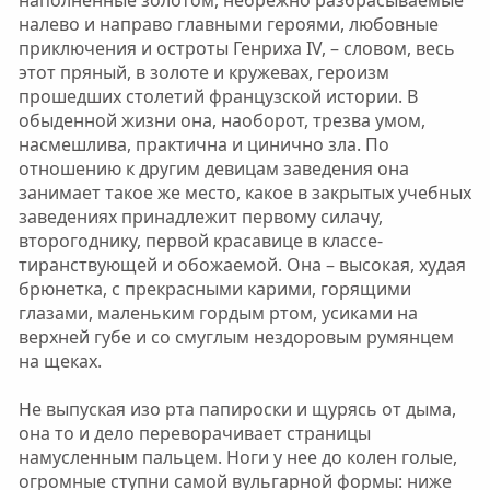
наполненные золотом, небрежно разбрасываемые
налево и направо главными героями, любовные
приключения и остроты Генриха IV, – словом, весь
этот пряный, в золоте и кружевах, героизм
прошедших столетий французской истории. В
обыденной жизни она, наоборот, трезва умом,
насмешлива, практична и цинично зла. По
отношению к другим девицам заведения она
занимает такое же место, какое в закрытых учебных
заведениях принадлежит первому силачу,
второгоднику, первой красавице в классе-
тиранствующей и обожаемой. Она – высокая, худая
брюнетка, с прекрасными карими, горящими
глазами, маленьким гордым ртом, усиками на
верхней губе и со смуглым нездоровым румянцем
на щеках.
Не выпуская изо рта папироски и щурясь от дыма,
она то и дело переворачивает страницы
намусленным пальцем. Ноги у нее до колен голые,
огромные ступни самой вульгарной формы: ниже