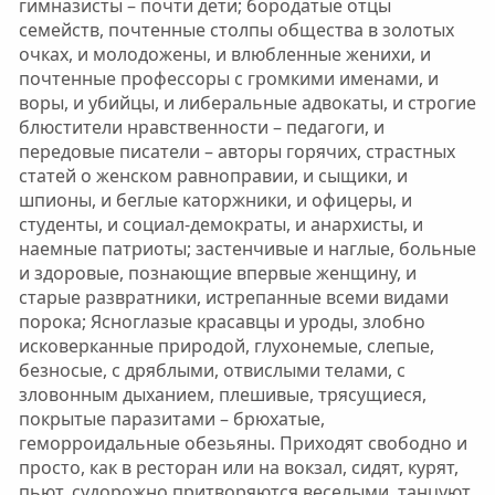
гимназисты – почти дети; бородатые отцы
семейств, почтенные столпы общества в золотых
очках, и молодожены, и влюбленные женихи, и
почтенные профессоры с громкими именами, и
воры, и убийцы, и либеральные адвокаты, и строгие
блюстители нравственности – педагоги, и
передовые писатели – авторы горячих, страстных
статей о женском равноправии, и сыщики, и
шпионы, и беглые каторжники, и офицеры, и
студенты, и социал-демократы, и анархисты, и
наемные патриоты; застенчивые и наглые, больные
и здоровые, познающие впервые женщину, и
старые развратники, истрепанные всеми видами
порока; Ясноглазые красавцы и уроды, злобно
исковерканные природой, глухонемые, слепые,
безносые, с дряблыми, отвислыми телами, с
зловонным дыханием, плешивые, трясущиеся,
покрытые паразитами – брюхатые,
геморроидальные обезьяны. Приходят свободно и
просто, как в ресторан или на вокзал, сидят, курят,
пьют, судорожно притворяются веселыми, танцуют,