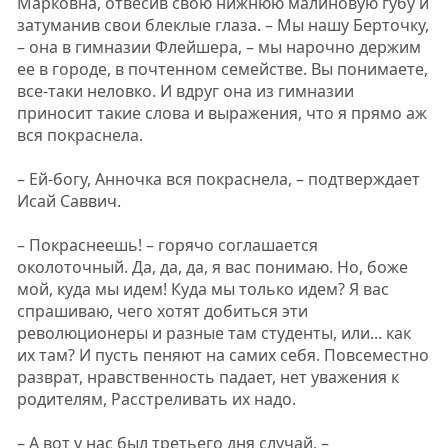
Марковна, отвесив свою нижнюю малиновую губу и
затуманив свои блеклые глаза. – Мы нашу Берточку,
– она в гимназии Флейшера, – мы нарочно держим
ее в городе, в почтенном семействе. Вы понимаете,
все-таки неловко. И вдруг она из гимназии
приносит такие слова и выражения, что я прямо аж
вся покраснела.
– Ей-богу, Анночка вся покраснела, – подтверждает
Исай Саввич.
– Покраснеешь! – горячо соглашается
околоточный. Да, да, да, я вас понимаю. Но, боже
мой, куда мы идем! Куда мы только идем? Я вас
спрашиваю, чего хотят добиться эти
революционеры и разные там студенты, или... как
их там? И пусть пеняют на самих себя. Повсеместно
разврат, нравственность падает, нет уважения к
родителям, Расстреливать их надо.
– А вот у нас был третьего дня случай, –