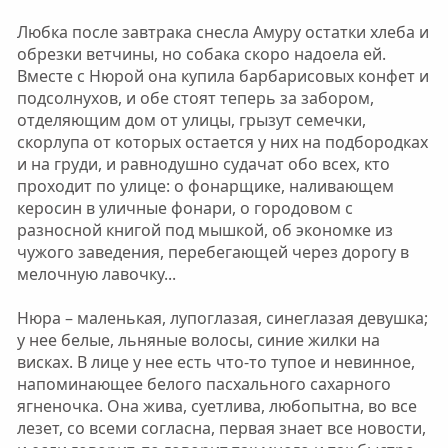
Любка после завтрака снесла Амуру остатки хлеба и
обрезки ветчины, но собака скоро надоела ей.
Вместе с Нюрой она купила барбарисовых конфет и
подсолнухов, и обе стоят теперь за забором,
отделяющим дом от улицы, грызут семечки,
скорлупа от которых остается у них на подбородках
и на груди, и равнодушно судачат обо всех, кто
проходит по улице: о фонарщике, наливающем
керосин в уличные фонари, о городовом с
разносной книгой под мышкой, об экономке из
чужого заведения, перебегающей через дорогу в
мелочную лавочку...
Нюра – маленькая, лупоглазая, синеглазая девушка;
у нее белые, льняные волосы, синие жилки на
висках. В лице у нее есть что-то тупое и невинное,
напоминающее белого пасхального сахарного
ягненочка. Она жива, суетлива, любопытна, во все
лезет, со всеми согласна, первая знает все новости,