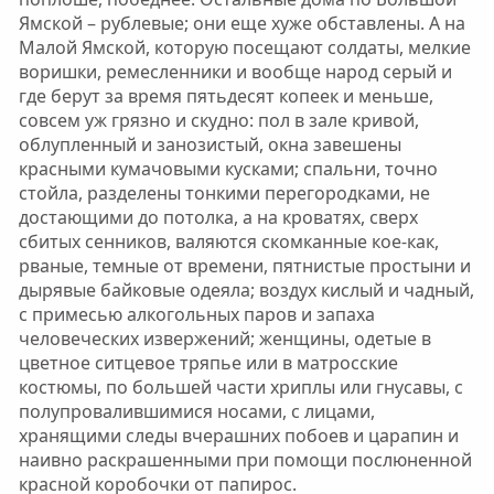
Ямской – рублевые; они еще хуже обставлены. А на
Малой Ямской, которую посещают солдаты, мелкие
воришки, ремесленники и вообще народ серый и
где берут за время пятьдесят копеек и меньше,
совсем уж грязно и скудно: пол в зале кривой,
облупленный и занозистый, окна завешены
красными кумачовыми кусками; спальни, точно
стойла, разделены тонкими перегородками, не
достающими до потолка, а на кроватях, сверх
сбитых сенников, валяются скомканные кое-как,
рваные, темные от времени, пятнистые простыни и
дырявые байковые одеяла; воздух кислый и чадный,
с примесью алкогольных паров и запаха
человеческих извержений; женщины, одетые в
цветное ситцевое тряпье или в матросские
костюмы, по большей части хриплы или гнусавы, с
полупровалившимися носами, с лицами,
хранящими следы вчерашних побоев и царапин и
наивно раскрашенными при помощи послюненной
красной коробочки от папирос.