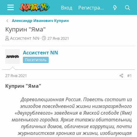
Вход
Регистрация
Александр Иванович Куприн
Куприн "Яма"
А
Д
Ассистент NN
27 Янв 2021
в
а
т
т
Ассистент NN
о
а
Посетитель
р
н
т
а
е
ч
27 Янв 2021
#1
м
а
ы
л
Куприн "Яма"
а
Дореволюционная Россия. Повесть состоит из
эпизодов повседневной жизни низкоразрядного
«двухрублевого» заведения в Ямской слободе (Яме)
маленького городка. Яркие типажи обитательниц
публичных домов, обличение коррупции, почти
журналистская хроника их жизни, изобилующая