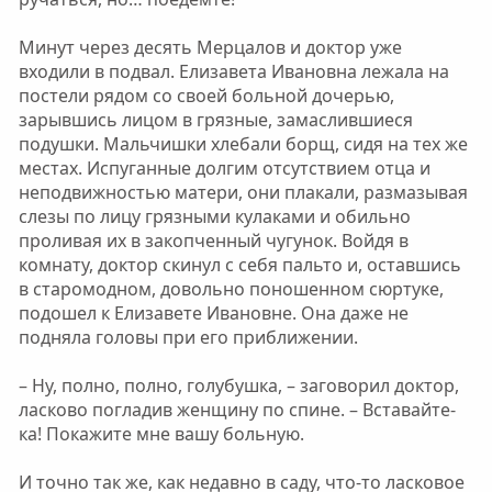
Минут через десять Мерцалов и доктор уже
входили в подвал. Елизавета Ивановна лежала на
постели рядом со своей больной дочерью,
зарывшись лицом в грязные, замаслившиеся
подушки. Мальчишки хлебали борщ, сидя на тех же
местах. Испуганные долгим отсутствием отца и
неподвижностью матери, они плакали, размазывая
слезы по лицу грязными кулаками и обильно
проливая их в закопченный чугунок. Войдя в
комнату, доктор скинул с себя пальто и, оставшись
в старомодном, довольно поношенном сюртуке,
подошел к Елизавете Ивановне. Она даже не
подняла головы при его приближении.
– Ну, полно, полно, голубушка, – заговорил доктор,
ласково погладив женщину по спине. – Вставайте-
ка! Покажите мне вашу больную.
И точно так же, как недавно в саду, что-то ласковое