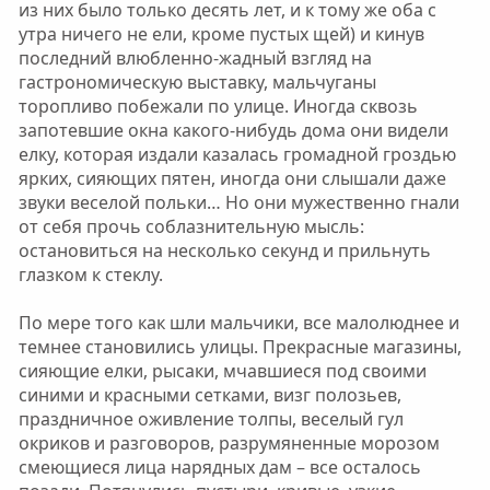
из них было только десять лет, и к тому же оба с
утра ничего не ели, кроме пустых щей) и кинув
последний влюбленно-жадный взгляд на
гастрономическую выставку, мальчуганы
торопливо побежали по улице. Иногда сквозь
запотевшие окна какого-нибудь дома они видели
елку, которая издали казалась громадной гроздью
ярких, сияющих пятен, иногда они слышали даже
звуки веселой польки… Но они мужественно гнали
от себя прочь соблазнительную мысль:
остановиться на несколько секунд и прильнуть
глазком к стеклу.
По мере того как шли мальчики, все малолюднее и
темнее становились улицы. Прекрасные магазины,
сияющие елки, рысаки, мчавшиеся под своими
синими и красными сетками, визг полозьев,
праздничное оживление толпы, веселый гул
окриков и разговоров, разрумяненные морозом
смеющиеся лица нарядных дам – все осталось