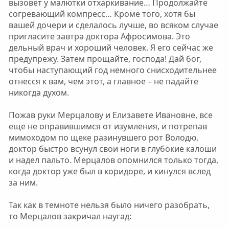
вызовет у малютки отхаркивание… Продолжайте
согревающий компресс… Кроме того, хотя бы
вашей дочери и сделалось лучше, во всяком случае
пригласите завтра доктора Афросимова. Это
дельный врач и хороший человек. Я его сейчас же
предупрежу. Затем прощайте, господа! Дай бог,
чтобы наступающий год немного снисходительнее
отнесся к вам, чем этот, а главное – не падайте
никогда духом.
Пожав руки Мерцалову и Елизавете Ивановне, все
еще не оправившимся от изумления, и потрепав
мимоходом по щеке разинувшего рот Володю,
доктор быстро всунул свои ноги в глубокие калоши
и надел пальто. Мерцалов опомнился только тогда,
когда доктор уже был в коридоре, и кинулся вслед
за ним.
Так как в темноте нельзя было ничего разобрать,
то Мерцалов закричал наугад: