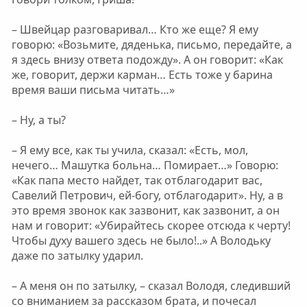
– Швейцар разговаривал… Кто же еще? Я ему
говорю: «Возьмите, дяденька, письмо, передайте, а
я здесь внизу ответа подожду». А он говорит: «Как
же, говорит, держи карман… Есть тоже у барина
время ваши письма читать…»
– Ну, а ты?
– Я ему все, как ты учила, сказал: «Есть, мол,
нечего… Машутка больна… Помирает…» Говорю:
«Как папа место найдет, так отблагодарит вас,
Савелий Петрович, ей-богу, отблагодарит». Ну, а в
это время звонок как зазвонит, как зазвонит, а он
нам и говорит: «Убирайтесь скорее отсюда к черту!
Чтобы духу вашего здесь не было!..» А Володьку
даже по затылку ударил.
– А меня он по затылку, – сказал Володя, следивший
со вниманием за рассказом брата, и почесал