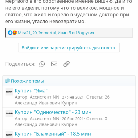
мертвого в его собственное имение Вишню. Да и то
не его видели, потому что то великое, мощное и
святое, что жило и горело в чудесном докторе при
его жизни, угасло невозвратимо.
Р
Mira21_20
,
Immortal
,
Иван Л
и 18 других
е
а
Войдите или зарегистрируйтесь для ответа.
к
ц
и
WhatsApp
Электронная почта
Ссылка
Поделиться:
и
:
Похожие темы
Куприн "Яма"
Автор: Ассистент NN
Ответы: 26
27 Янв 2021
Александр Иванович Куприн
Куприн "Одиночество" - 23 мин
Автор: Ассистент NN
Ответы: 0
20 Янв 2021
Александр Иванович Куприн
Куприн "Блаженный" - 18.5 мин