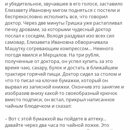
и убедительное, звучавшее в его голосе, заставило
Елизавету Ивановну мигом подняться с постели и
беспрекословно исполнить все, что говорил
доктор. Через две минуты Гришка уже растапливал
печку дровами, за которыми чудесный доктор
послал к соседям, Володя раздувал изо всех сил
самовар, Елизавета Ивановна обворачивала
Машутку согревающим компрессом… Немного
погодя явился и Мерцалов. На три рубля,
полученные от доктора, он успел купить за это
время чаю, сахару, булок и достать в ближайшем
трактире горячей пищи. Доктор сидел за столом и
что-то писал на клочке бумажки, который он
вырвал из записной книжки. Окончив это занятие и
изобразив внизу какой-то своеобразный крючок
вместо подписи, он встал, прикрыл написанное
чайным блюдечком и сказал:
– Вот с этой бумажкой вы пойдете в аптеку…
давайте через два часа по чайной ложке. Это