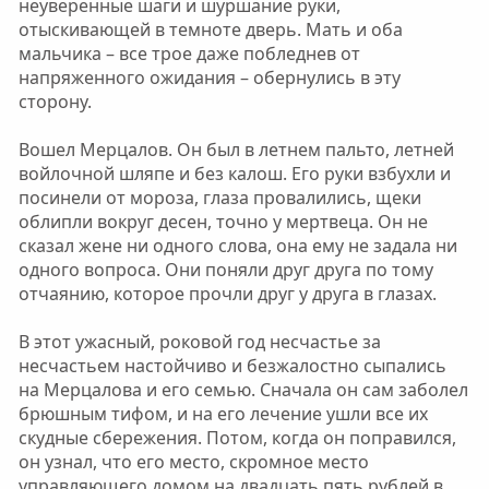
неуверенные шаги и шуршание руки,
отыскивающей в темноте дверь. Мать и оба
мальчика – все трое даже побледнев от
напряженного ожидания – обернулись в эту
сторону.
Вошел Мерцалов. Он был в летнем пальто, летней
войлочной шляпе и без калош. Его руки взбухли и
посинели от мороза, глаза провалились, щеки
облипли вокруг десен, точно у мертвеца. Он не
сказал жене ни одного слова, она ему не задала ни
одного вопроса. Они поняли друг друга по тому
отчаянию, которое прочли друг у друга в глазах.
В этот ужасный, роковой год несчастье за
несчастьем настойчиво и безжалостно сыпались
на Мерцалова и его семью. Сначала он сам заболел
брюшным тифом, и на его лечение ушли все их
скудные сбережения. Потом, когда он поправился,
он узнал, что его место, скромное место
управляющего домом на двадцать пять рублей в