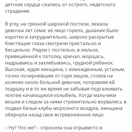
детские сердца сжались от острого, недетского
страдания.
В углу, на грязной широкой постели, лежала
девочка лет семи; ее лицо горело, дыхание было
коротко и затруднительно, широко раскрытые
блестящие глаза смотрели пристально и
бесцельно. Рядом с постелью, в люльке,
привешенной к потолку, кричал, морщась,
надрываясь и захлебываясь, грудной ребенок.
Высокая, худая женщина, с изможденным, усталым,
точно почерневшим от горя лицом, стояла на
коленях около больной девочки, поправляя ей
подушку и в то же время не забывая подталкивать
локтем качающуюся колыбель. Когда мальчики
вошли и следом за ними стремительно ворвались в
подвал белые клубы морозного воздуха, женщина
обернула назад свое встревоженное лицо.
– Ну? Что же? – спросила она отрывисто и