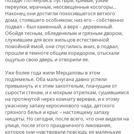
позади. Потянулись пустыри, кривые, узкие
переулки, мрачные, неосвещенные косогоры…
Наконец они достигли покосившегося ветхого
дома, стоявшего особняком; низ его – собственно
подвал – был каменный, а верх – деревянный.
Обойдя тесным, обледенелым и грязным двором,
служившим для всех жильцов естественной
помойной ямой, они спустились вниз, в подвал,
прошли в темноте общим коридором, отыскали
ощупью свою дверь и отворили ее.
Уже более года жили Мерцаловы в этом
подземелье. Оба мальчугана давно успели
привыкнуть и к этим закоптелым, плачущим от
сырости стенам, и к мокрым отрепкам, сушившимся
на протянутой через комнату веревке, и к этому
ужасному запаху керосинового чада, детского
грязного белья и крыс – настоящему запаху
нищеты. Но сегодня, после всего, что они видели на
улице, после этого праздничного ликования,
которое они чувствовали повсюду, их маленькие