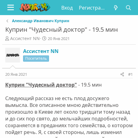
Вход
Регистрация
Александр Иванович Куприн
Куприн "Чудесный доктор" - 19.5 мин
А
Д
Ассистент NN
20 Янв 2021
в
а
т
т
Ассистент NN
о
а
Посетитель
р
н
т
а
е
ч
20 Янв 2021
#1
м
а
Куприн "Чудесный доктор"
- 19.5 мин
ы
л
а
Следующий рассказ не есть плод досужего
вымысла. Все описанное мною действительно
произошло в Киеве лет около тридцати тому назад
и до сих пор свято, до мельчайших подробностей,
сохраняется в преданиях того семейства, о котором
пойдет речь. Я, с своей стороны, лишь изменил