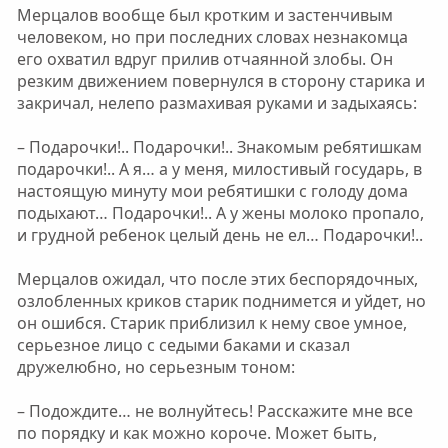
Мерцалов вообще был кротким и застенчивым
человеком, но при последних словах незнакомца
его охватил вдруг прилив отчаянной злобы. Он
резким движением повернулся в сторону старика и
закричал, нелепо размахивая руками и задыхаясь:
– Подарочки!.. Подарочки!.. Знакомым ребятишкам
подарочки!.. А я… а у меня, милостивый государь, в
настоящую минуту мои ребятишки с голоду дома
подыхают… Подарочки!.. А у жены молоко пропало,
и грудной ребенок целый день не ел… Подарочки!..
Мерцалов ожидал, что после этих беспорядочных,
озлобленных криков старик поднимется и уйдет, но
он ошибся. Старик приблизил к нему свое умное,
серьезное лицо с седыми баками и сказал
дружелюбно, но серьезным тоном:
– Подождите… не волнуйтесь! Расскажите мне все
по порядку и как можно короче. Может быть,