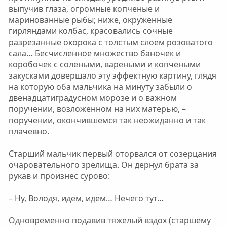
выпучив глаза, огромные копченые и
маринованные рыбы; ниже, окруженные
гирляндами колбас, красовались сочные
разрезанные окорока с толстым слоем розоватого
сала… Бесчисленное множество баночек и
коробочек с солеными, вареными и копчеными
закусками довершало эту эффектную картину, глядя
на которую оба мальчика на минуту забыли о
двенадцатиградусном морозе и о важном
поручении, возложенном на них матерью, –
поручении, окончившемся так неожиданно и так
плачевно.
Старший мальчик первый оторвался от созерцания
очаровательного зрелища. Он дернул брата за
рукав и произнес сурово:
– Ну, Володя, идем, идем… Нечего тут…
Одновременно подавив тяжелый вздох (старшему