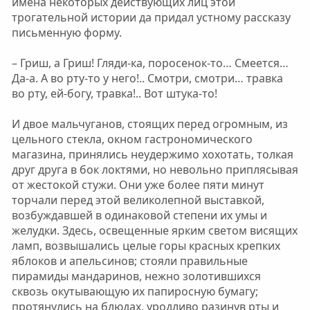
имена некоторых действующих лиц этой
трогательной истории да придал устному рассказу
письменную форму.
– Гриш, а Гриш! Гляди-ка, поросенок-то… Смеется…
Да-а. А во рту-то у него!.. Смотри, смотри… травка
во рту, ей-богу, травка!.. Вот штука-то!
И двое мальчуганов, стоящих перед огромным, из
цельного стекла, окном гастрономического
магазина, принялись неудержимо хохотать, толкая
друг друга в бок локтями, но невольно приплясывая
от жестокой стужи. Они уже более пяти минут
торчали перед этой великолепной выставкой,
возбуждавшей в одинаковой степени их умы и
желудки. Здесь, освещенные ярким светом висящих
ламп, возвышались целые горы красных крепких
яблоков и апельсинов; стояли правильные
пирамиды мандаринов, нежно золотившихся
сквозь окутывающую их папиросную бумагу;
протянулись на блюдах, уродливо разинув рты и