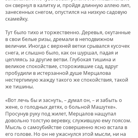
он свернул в калитку и, пройдя длинную аллею лип,
занесенных снегом, опустился на низкую садовую
скамейку.
Тут было тихо и торжественно. Деревья, окутанные
в свои белые ризы, дремали в неподвижном
величии. Иногда с верхней ветки срывался кусочек
снега, и слышно было, как он шуршал, падая и
цепляясь за другие ветви. Глубокая тишина и
великое спокойствие, сторожившие сад, вдруг
пробудили в истерзанной душе Мерцалова
нестерпимую жажду такого же спокойствия, такой
же тишины.
«Вот лечь бы и заснуть, – думал он, – и забыть о
жене, о голодных детях, о больной Машутке».
Просунув руку под жилет, Мерцалов нащупал
довольно толстую веревку, служившую ему поясом.
Мысль о самоубийстве совершенно ясно встала в
его голове. Но он не ужаснулся этой мысли, ни на