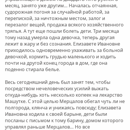
месяц, занято уже другим… Началась отчаянная,
судорожная погоня за случайной работой, за
перепиской, за ничтожным местом, залог и
перезалог вещей, продажа всякого хозяйственного
тряпья. А тут еще пошли болеть дети. Три месяца
тому назад умерла одна девочка, теперь другая
лежит в жару и без сознания. Елизавете Ивановне
приходилось одновременно ухаживать за больной
девочкой, кормить грудью маленького и ходить
почти на другой конец города в дом, где она
поденно стирала белье.
Весь сегодняшний день был занят тем, чтобы
посредством нечеловеческих усилий выжать
откуда-нибудь хоть несколько копеек на лекарство
Машутке. С этой целью Мерцалов обегал чуть ли не
полгорода, клянча и унижаясь повсюду; Елизавета
Ивановна ходила к своей барыне, дети были
посланы с письмом к тому барину, домом которого
управлял раньше Мерцалов… Но все