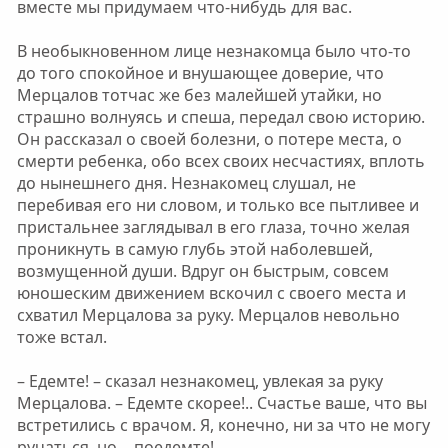
вместе мы придумаем что-нибудь для вас.
В необыкновенном лице незнакомца было что-то
до того спокойное и внушающее доверие, что
Мерцалов тотчас же без малейшей утайки, но
страшно волнуясь и спеша, передал свою историю.
Он рассказал о своей болезни, о потере места, о
смерти ребенка, обо всех своих несчастиях, вплоть
до нынешнего дня. Незнакомец слушал, не
перебивая его ни словом, и только все пытливее и
пристальнее заглядывал в его глаза, точно желая
проникнуть в самую глубь этой наболевшей,
возмущенной души. Вдруг он быстрым, совсем
юношеским движением вскочил с своего места и
схватил Мерцалова за руку. Мерцалов невольно
тоже встал.
– Едемте! – сказал незнакомец, увлекая за руку
Мерцалова. – Едемте скорее!.. Счастье ваше, что вы
встретились с врачом. Я, конечно, ни за что не могу
ручаться, но… поедемте!