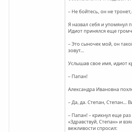
– Не бойтесь, он не тронет
Я назвал себя и упомянул п
Идиот принялся еще громче
– Это сыночек мой, он так
зовут…
Услышав свое имя, идиот к
– Папан!
Александра Ивановна похло
– Да, да. Степан, Степан… В
– Папан! – крикнул еще раз
«Здравствуй, Степан» и взя
вежливости спросил: