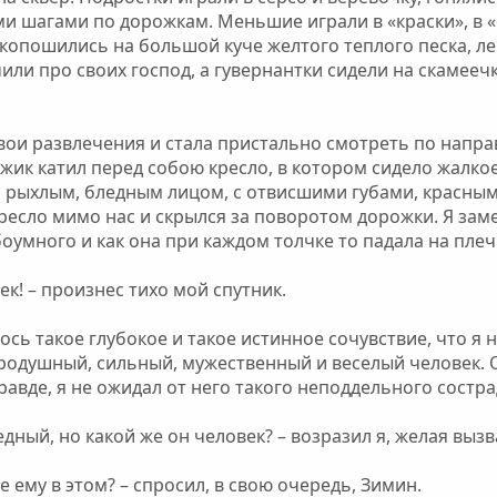
и шагами по дорожкам. Меньшие играли в «краски», в «
опошились на большой куче желтого теплого песка, леп
или про своих господ, а гувернантки сидели на скамеечк
свои развлечения и стала пристально смотреть по напр
жик катил перед собою кресло, в котором сидело жалко
с рыхлым, бледным лицом, с отвисшими губами, красным
есло мимо нас и скрылся за поворотом дорожки. Я заме
оумного и как она при каждом толчке то падала на плеч
ек! – произнес тихо мой спутник.
ось такое глубокое и такое истинное сочувствие, что я 
родушный, сильный, мужественный и веселый человек. 
равде, я не ожидал от него такого неподдельного состр
едный, но какой же он человек? – возразил я, желая выз
 ему в этом? – спросил, в свою очередь, Зимин.