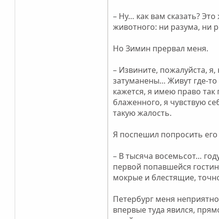
– Ну… как вам сказать? Эт
животного: ни разума, ни 
Но Зимин прервал меня.
– Извините, пожалуйста, я
затуманены… Живут где-то
кажется, я имею право так 
блаженного, я чувствую се
такую жалость.
Я поспешил попросить его 
– В тысяча восемьсот… год
первой попавшейся гостини
мокрые и блестящие, точно
Петербург меня неприятно 
впервые туда явился, прям