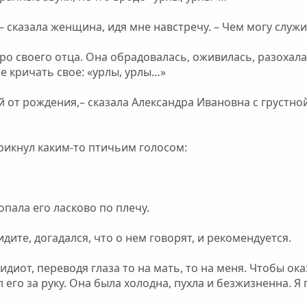
,– сказала женщина, идя мне навстречу. – Чем могу служ
ро своего отца. Она обрадовалась, оживилась, разохалас
 кричать свое: «урлы, урлы…»
ой от рождения,– сказала Александра Ивановна с грустн
рикнул каким-то птичьим голосом:
пала его ласково по плечу.
идите, догадался, что о нем говорят, и рекомендуется.
 идиот, переводя глаза то на мать, то на меня. Чтобы ок
л его за руку. Она была холодна, пухла и безжизненна. Я