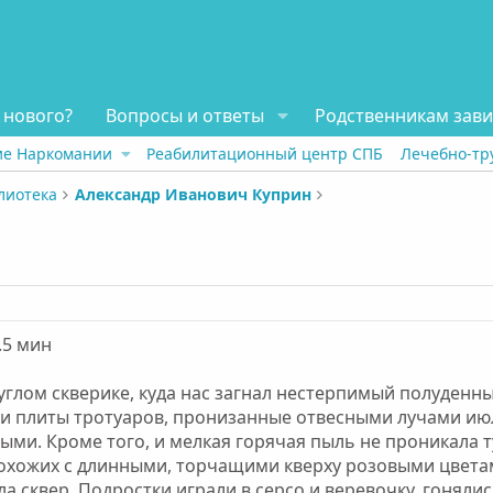
 нового?
Вопросы и ответы
Родственникам зав
ие Наркомании
Реабилитационный центр СПБ
Лечебно-тр
лиотека
Александр Иванович Куприн
.5 мин
глом скверике, куда нас загнал нестерпимый полуденны
 и плиты тротуаров, пронизанные отвесными лучами июл
ыми. Кроме того, и мелкая горячая пыль не проникала т
похожих с длинными, торчащими кверху розовыми цветам
а сквер. Подростки играли в серсо и веревочку, гоняли