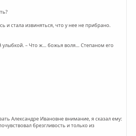
ить?
ь и стала извиняться, что у нее не прибрано.
ой улыбкой. – Что ж… божья воля… Степаном его
азать Александре Ивановне внимание, я сказал ему:
 почувствовал брезгливость и только из