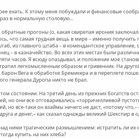
рее ехать. К этому меня побуждали и финансовые сообр
н раз в нормальную столовую…
 обратные прогоны (о, какая свирепая ирония заключалас
ось, что самая трудная вещь в мире – именно получить
аб, из главного штаба – в комендантское управление, о
ец – в казначейство. Во всех этих местах были различн
о пяти часов. Я всюду опаздывал, и положение мое стано
тратил легкомысленным образом и гривенник. На другой
 барон Вега в обработке Бремикера и в переплете поше
ого генерала Дуропа никто не брал.
ытом состоянии. На третий день из прежних богатств ост
й, но они все отговаривались «торричеллиевой пустотой
ей, но все-таки он взаймы ничего не даст, «потому что,–
 друга и денег,– как сказал однажды великий Шекспир в
 над ними трагическим размышлением: истратить ли их 
тогда купить на них хлеба?