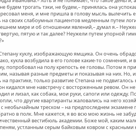
ндра Ивановна.– Хоть и не понимает, что такое деньги, 
 не будем трогать тэки, не будем,– принялась она успок
ересовал меня, и мне пришла в голову мысль вылечить е
на своих слабоумных пациентов медленным путем логич
нешнем мире и об отношении явлений,– думал я.– Неуже
ертую, пятую и так далее? Неужели путем упорной гим
?»
с Степану куклу, изображающую ямщика. Он очень обрадов
ко, кукла возбудила в его голове какие-то сомнения, и 
у, попробовал на полу крепость ее головы. Потом я пр
ним, называя разные предметы и показывая на них. Но, 
ь на практике, только развитие Степана не подвигалось
 он кидался мне навстречу с восторженным ревом. Он не 
дил и лизал, как собака, мои руки, сапоги или одежду. П
опли, что другие квартиранты жаловались на него хозяй
я с необычайным треском – на предпоследнем экзамене 
ратно в полк. Мне кажется, я во всю мою жизнь не забуд
ичественный вестибюль академии. Боже мой, каким мале
упеням, устланным серым байковым ковром с красными 