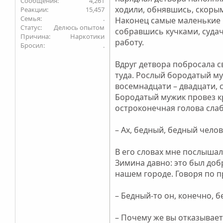
4,261
ходили, обнявшись, скорым
15,457
Семья
.
Наконец самые маленькие к
Статус
Делюсь опытом
собравшись кучками, судач
Причина
Наркотики
работу.
Бросил
.
Вдруг детвора побросала 
туда. Рослый бородатый му
восемнадцати – двадцати, 
Бородатый мужик провез кр
остроконечная голова слаб
– Ах, бедный, бедный челов
В его словах мне послышал
Зимина давно: это был доб
нашем городе. Говоря по п
– Бедный-то он, конечно, б
– Почему же вы отказываете