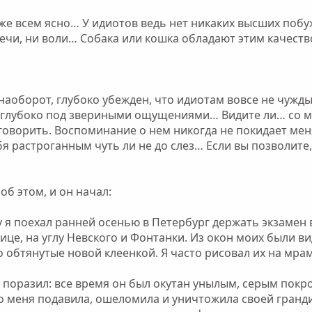
о же всем ясно… У идиотов ведь нет никаких высших поб
речи, ни воли… Собака или кошка обладают этим качест
, наоборот, глубоко убежден, что идиотам вовсе не чужд
 глубоко под звериными ощущениями… Видите ли… со мн
говорить. Воспоминание о нем никогда не покидает меня,
бя растроганным чуть ли не до слез… Если вы позволите
об этом, и он начал:
у я поехал ранней осенью в Петербург держать экзамен
це, на углу Невского и Фонтанки. Из окон моих были в
 обтянутые новой клеенкой. Я часто рисовал их на мр
поразил: все время он был окутан унылым, серым покро
о меня подавила, ошеломила и уничтожила своей гранди