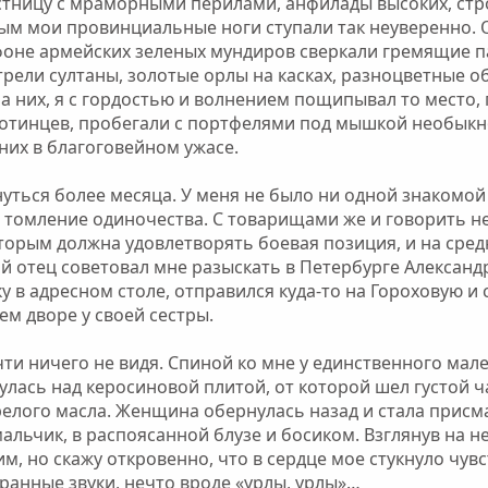
тницу с мраморными перилами, анфилады высоких, стро
рым мои провинциальные ноги ступали так неуверенно. 
фоне армейских зеленых мундиров сверкали гремящие па
трели султаны, золотые орлы на касках, разноцветные 
на них, я с гордостью и волнением пощипывал то место, 
хотинцев, пробегали с портфелями под мышкой необык
них в благоговейном ужасе.
ться более месяца. У меня не было ни одной знакомой 
и томление одиночества. С товарищами же и говорить н
которым должна удовлетворять боевая позиция, и на сре
й отец советовал мне разыскать в Петербурге Александ
вку в адресном столе, отправился куда-то на Гороховую и
м дворе у своей сестры.
чти ничего не видя. Спиной ко мне у единственного мал
лась над керосиновой плитой, от которой шел густой 
елого масла. Женщина обернулась назад и стала присмат
льчик, в распоясанной блузе и босиком. Взглянув на нег
им, но скажу откровенно, что в сердце мое стукнуло чув
ранные звуки, нечто вроде «урлы, урлы»…