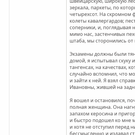
швейцарскую, широкую лес
зеркала, паркеты, по кото
четырехсот. На скромном 
колеты кавалергардов; пес
соперники, и, поглядывая 
мимо нас, застенчивых пе
штаба, мы сторонились от 
Экзамены должны были тяну
домой, я испытывал скуку 
тангенсах, на качествах, 
случайно вспомнил, что мо
и зайти к ней. Я взял спра
Ивановны, жившей на задне
Я вошел и остановился, по
полная женщина. Она нагну
запахом керосина и пригор
и быстро подошел ко мне ма
и хотя не отступил перед н
бессмысленно и издавал ст