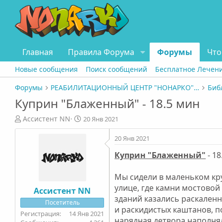
Главная
Правила Форума
Форумы
Что
Новые сообщения
Поиск сообщений
Бесплатное Лечен
Форумы
РЕАБИЛИТАЦИОННЫЙ ЦЕНТР "НОНАРКО" СПБ
Биб
Куприн "Блаженный" - 18.5 мин
А
Д
Ассистент NN
20 Янв 2021
в
а
т
т
20 Янв 2021
о
а
Куприн "Блаженный"
- 18
р
н
т
а
е
ч
Мы сидели в маленьком кру
м
а
улице, где камни мостовой
Ассистент NN
ы
л
зданий казались раскаленн
Посетитель
а
и раскидистых каштанов, 
14 Янв 2021
нарядная детвора наполнял