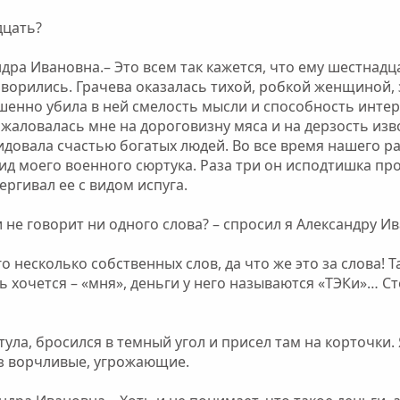
дцать?
андра Ивановна.– Это всем так кажется, что ему шестнадц
оворились. Грачева оказалась тихой, робкой женщиной,
шенно убила в ней смелость мысли и способность инте
жаловалась мне на дороговизну мяса и на дерзость изв
довала счастью богатых людей. Во все время нашего раз
ид моего военного сюртука. Раза три он исподтишка пр
ергивал ее с видом испуга.
и не говорит ни одного слова? – спросил я Александру И
его несколько собственных слов, да что же это за слова! 
 хочется – «мня», деньги у него называются «ТЭКи»… Сте
тула, бросился в темный угол и присел там на корточки
раз ворчливые, угрожающие.