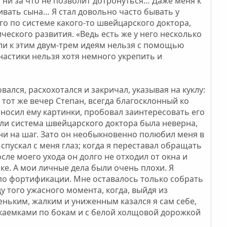
а ни за что не позволит дотронуться… Даже меня к
аивать сына… Я стал довольно часто бывать у
го по системе какого-то швейцарского доктора,
еского развития. «Ведь есть же у него несколько
ли к этим двум-трем идеям нельзя с помощью
настики нельзя хотя немного укрепить и
ался, расхохотался и закричал, указывая на куклу:
в тот же вечер Степан, всегда благосклонный ко
иносил ему картинки, пробовал заинтересовать его
или система швейцарского доктора была неверна,
 ни на шаг. Зато он необыкновенно полюбил меня в
спускал с меня глаз; когда я переставал обращать
осле моего ухода он долго не отходил от окна и
ке. А мои личные дела были очень плохи. Я
по фортификации. Мне оставалось только собрать
у того ужасного момента, когда, выйдя из
ньким, жалким и униженным казался я сам себе,
каемками по бокам и с белой холщовой дорожкой