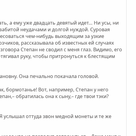
ать, а ему уже двадцать девятый идет… Ни усы, ни
 забитой неудачами и долгой нуждой. Суровая
ресоваться чем-нибудь выходящим за узкие
озчиков, рассказывала об известных ей случаях
говора Степан не сводил с меня глаз. Видимо, его
отягивал руку, чтобы притронуться к блестящим
вановну. Она печально покачала головой.
Так, бормотанье! Вот, например, Степан у него
пан,– обратилась она к сыну,– где твои тэки?
. Я услышал оттуда звон медной монеты и те же