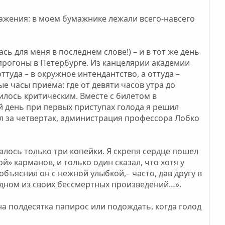
ажения: в моем бумажнике лежали всего-навсего
ь для меня в последнем слове!) – и в тот же день
 прогоны в Петербурге. Из канцелярии академии
ттуда – в окружное интендантство, а оттуда –
ые часы приема: где от девяти часов утра до
вилось критическим. Вместе с билетом в
 день при первых приступах голода я решил
л за четвертак, администрация профессора Лобко
алось только три копейки. Я скрепя сердце пошел
» карманов, и только один сказал, что хотя у
 объяснил он с нежной улыбкой,– часто, дав другу в
 одном из своих бессмертных произведений…».
на полдесятка папирос или подождать, когда голод