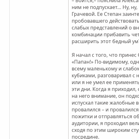
– Боится,– пояснила Алекса
ним не подпускает… Ну, ну,
Грачевой. Ее Степан заинт
пробовавшего действовать 
слабых представлений о в
комбинации прибавить четв
расширить этот бедный ум
Я начал с того, что прине
«Папан!» По-видимому, одна
всему маленькому и слабом
кубиками, разговаривал с 
или я не умел ее применят
эти дни. Когда я приходил,
на него внимание, он подхо
испускал такие жалобные в
провалился – и провалилс
пожитки и отправляться об
аудитории, я проходил вел
сходя по этим широким ст
посредине.