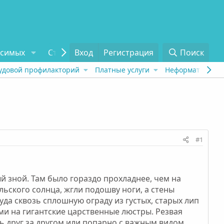
исимых
Статьи
Вход
Отзывы
Регистрация
О проекте
Поиск
Tel
удовой профилакторий
Платные услуги
Неформат
Рех
#1
й зной. Там было гораздо прохладнее, чем на
ьского солнца, жгли подошву ноги, а стены
уда сквозь сплошную ограду из густых, старых лип
и на гигантские царственные люстры. Резвая
сь друг за другом или попарно с важным видом