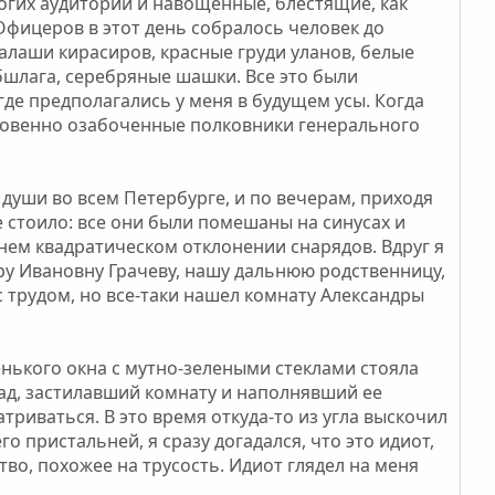
гих аудиторий и навощенные, блестящие, как
Офицеров в этот день собралось человек до
лаши кирасиров, красные груди уланов, белые
обшлага, серебряные шашки. Все это были
где предполагались у меня в будущем усы. Когда
новенно озабоченные полковники генерального
души во всем Петербурге, и по вечерам, приходя
е стоило: все они были помешаны на синусах и
днем квадратическом отклонении снарядов. Вдруг я
ру Ивановну Грачеву, нашу дальнюю родственницу,
 с трудом, но все-таки нашел комнату Александры
енького окна с мутно-зелеными стеклами стояла
чад, застилавший комнату и наполнявший ее
риваться. В это время откуда-то из угла выскочил
о пристальней, я сразу догадался, что это идиот,
ство, похожее на трусость. Идиот глядел на меня