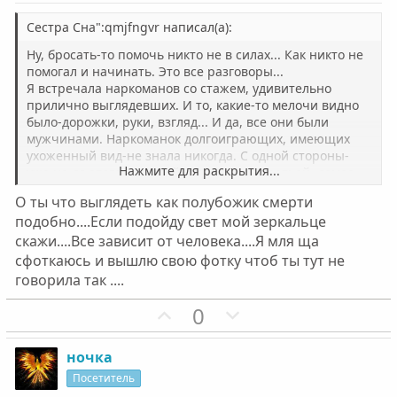
в
в
н
н
Сестра Сна":qmjfngvr написал(а):
ы
ы
Ну, бросать-то помочь никто не в силах... Как никто не
й
й
помогал и начинать. Это все разговоры...
Я встречала наркоманов со стажем, удивительно
г
г
прилично выглядевших. И то, какие-то мелочи видно
о
о
было-дорожки, руки, взгляд... И да, все они были
л
л
мужчинами. Наркоманок долгоиграющих, имеющих
о
о
ухоженный вид-не знала никогда. С одной стороны-
Нажмите для раскрытия...
уже не до этого, с другой- сил нет, а с третьей- самое
с
с
страшное: они и не видят, что изменились уже
О ты что выглядеть как полубожик смерти
страшно и необратимо. Думают, что все еще
подобно....Если подойду свет мой зеркальце
красавицы... Жалкое зрелище, надо сказать!
скажи....Все зависит от человека....Я мля ща
сфоткаюсь и вышлю свою фотку чтоб ты тут не
говорила так ....
П
Н
0
о
е
з
г
ночка
и
а
Посетитель