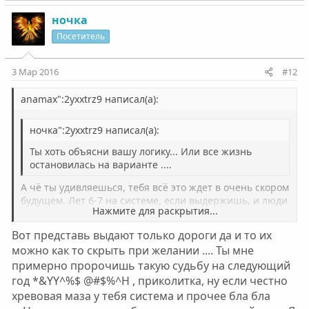
о
е
з
г
ночка
и
а
Посетитель
т
т
и
и
3 Мар 2016
#12
в
в
н
н
anamax":2yxxtrz9 написал(а):
ы
ы
ночка":2yxxtrz9 написал(а):
й
й
г
г
Ты хоть объясни вашу логику... Или все жизнь
о
о
остановилась на варианте ....
л
л
А чё ты удивляешься, тебя всё это ждет в очень скором
о
о
будущем. Лет 6-7 на системе, если выдержишь, и люди
Нажмите для раскрытия...
начнут шарахаться так ещё. Думаешь никто не видит,
с
с
что ты употребляешь? Да уже через полгода
Вот представь выдают только дороги да и то их
употребления всё написано на лице.
Нажмите для раскрытия...
можно как то скрыть при желании .... Ты мне
примерно пророчишь такую судьбу на следующий
год *&YY^%$ @#$%^H , приколитка, ну если честно
хревовая маза у тебя система и прочее бла бла