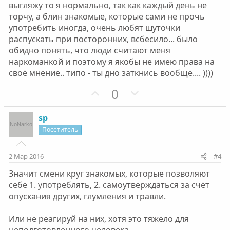
выгляжу то я нормально, так как каждый день не
что не вызвали полицию, а только унизили...
торчу, а блин знакомые, которые сами не прочь
употребить иногда, очень любят шуточки
распускать при посторонних, всбесило... было
обидно понять, что люди считают меня
наркоманкой и поэтому я якобы не имею права на
своё мнение.. типо - ты дно заткнись вообще.... ))))
П
Н
0
о
е
з
г
sp
и
а
Посетитель
т
т
и
и
2 Мар 2016
#4
в
в
Значит смени круг знакомых, которые позволяют
н
н
себе 1. употреблять, 2. самоутверждаться за счёт
ы
ы
опускания других, глумления и травли.
й
й
г
г
Или не реагируй на них, хотя это тяжело для
о
о