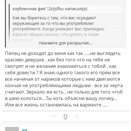
ы
ы
клубничная фея":2zljsfbu написал(а):
й
й
г
г
Как вы боритесь с тем, что вас осуждают
о
о
окружающее за то что вы употребляли/
употребляете. Когда унижают вас прилюдно.
л
л
Кароче обидно сильно, что делать в такие
о
о
моменты?
Нажмите для раскрытия...
с
с
Пипец не доходит до меня как так .....не выглядеть
Нажмите для раскрытия...
красиво девушке , как без того что на тебя не
Меня это убивало. Последние года два-три
смотрят и не желания знакомиться с тобой , как
употребления я выглядела очень плохо - ваще херово,
в основном как бомж.
себя довести ? Я знаю одного такого его прям все
Было такое, что люди в метро даже отходили в
все начиная от нариков которые с ним двигаются
сторонку. Ужасно. Если думаете, что
кончая не употребляющими людьми - все за черта
такое..."типачеловека" ничего не ощущает при этом -
считают. Зеркало же есть , не только для того чтоб
то ошибаетесь, ощущает ещё как. От этого
в шею колоться....Ты хоть объясни вашу логику...
становилось больно, обидно. И без того низкая
Или все жизнь остановилась на варианте ....
самооценка вообще ниже плинтуса падала. А что
делать? Торчать я перестать не могла. Старалась
П
Н
0
просто пореже попадаться кому-либо на глаза и в
о
е
основном выходила на улицу ночью, вечером там.
з
г
sp