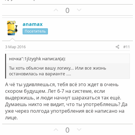
П
Н
0
о
е
з
г
anamax
и
а
Посетитель
т
т
и
и
3 Мар 2016
#11
в
в
н
н
ночка":1jlzyghk написал(а):
ы
ы
Ты хоть объясни вашу логику... Или все жизнь
й
й
остановилась на варианте ....
г
г
А чё ты удивляешься, тебя всё это ждет в очень
о
о
скором будущем. Лет 6-7 на системе, если
л
л
выдержишь, и люди начнут шарахаться так ещё.
о
о
Думаешь никто не видит, что ты употребляешь? Да
с
с
уже через полгода употребления всё написано на
лице.
П
Н
0