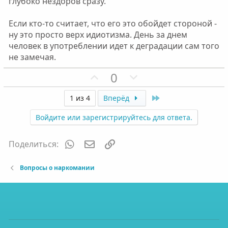
глубоко нездоров сразу.
Если кто-то считает, что его это обойдет стороной -
ну это просто верх идиотизма. День за днем
человек в употреблении идет к деградации сам того
не замечая.
П
Н
0
о
е
з
г
Last
1 из 4
Вперёд
и
а
Войдите или зарегистрируйтесь для ответа.
т
т
и
и
WhatsApp
Электронная почта
Ссылка
Поделиться:
в
в
н
н
Вопросы о наркомании
ы
ы
й
й
г
г
о
о
л
л