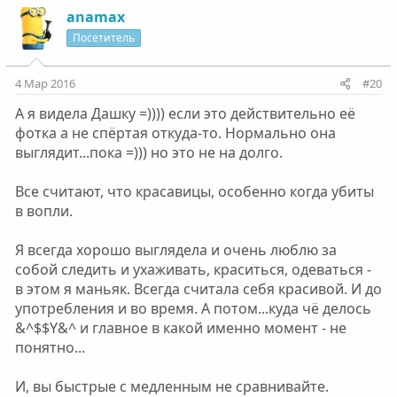
з
г
о
о
anamax
и
а
с
с
Посетитель
т
т
и
и
4 Мар 2016
#20
в
в
А я видела Дашку =)))) если это действительно её
н
н
фотка а не спёртая откуда-то. Нормально она
ы
ы
выглядит...пока =))) но это не на долго.
й
й
г
г
Все считают, что красавицы, особенно когда убиты
о
о
в вопли.
л
л
о
о
Я всегда хорошо выглядела и очень люблю за
с
с
собой следить и ухаживать, краситься, одеваться -
в этом я маньяк. Всегда считала себя красивой. И до
употребления и во время. А потом...куда чё делось
&^$$Y&^ и главное в какой именно момент - не
понятно...
И, вы быстрые с медленным не сравнивайте.