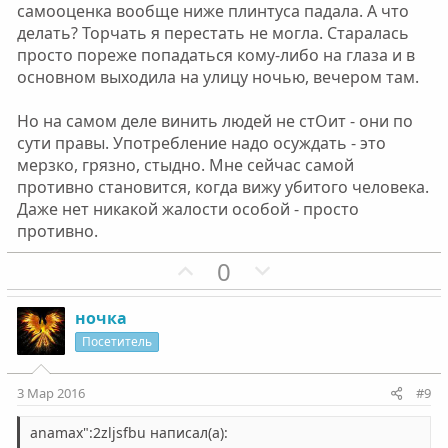
самооценка вообще ниже плинтуса падала. А что
делать? Торчать я перестать не могла. Старалась
просто пореже попадаться кому-либо на глаза и в
основном выходила на улицу ночью, вечером там.
Но на самом деле винить людей не стОит - они по
сути правы. Употребление надо осуждать - это
мерзко, грязно, стыдно. Мне сейчас самой
противно становится, когда вижу убитого человека.
Даже нет никакой жалости особой - просто
противно.
П
Н
0
о
е
з
г
ночка
и
а
Посетитель
т
т
и
и
3 Мар 2016
#9
в
в
н
н
anamax":2zljsfbu написал(а):