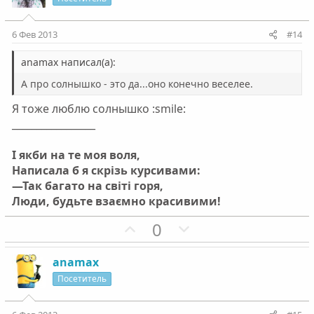
т
т
и
и
6 Фев 2013
#14
в
в
н
н
anamax написал(а):
ы
ы
А про солнышко - это да...оно конечно веселее.
й
й
Я тоже люблю солнышко :smile:
г
г
_________________
о
о
л
л
І якби на те моя воля,
о
о
Написала б я скрізь курсивами:
с
с
—Так багато на світі горя,
Люди, будьте взаємно красивими!
П
Н
0
о
е
з
г
anamax
и
а
Посетитель
т
т
и
и