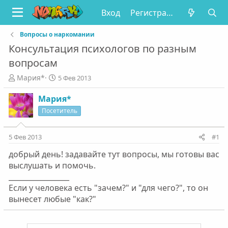
Вход
Регистрация
Вопросы о наркомании
Консультация психологов по разным
вопросам
А
Д
Мария*
5 Фев 2013
в
а
т
т
Мария*
о
а
Посетитель
р
н
т
а
е
ч
5 Фев 2013
#1
м
а
добрый день! задавайте тут вопросы, мы готовы вас
ы
л
а
выслушать и помочь.
_________________
Если у человека есть "зачем?" и "для чего?", то он
вынесет любые "как?"