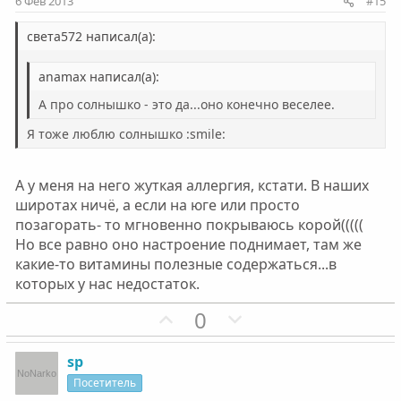
6 Фев 2013
#15
в
в
н
н
света572 написал(а):
ы
ы
anamax написал(а):
й
й
г
г
А про солнышко - это да...оно конечно веселее.
о
о
Я тоже люблю солнышко :smile:
л
л
о
о
А у меня на него жуткая аллергия, кстати. В наших
с
с
широтах ничё, а если на юге или просто
позагорать- то мгновенно покрываюсь корой(((((
Но все равно оно настроение поднимает, там же
какие-то витамины полезные содержаться...в
которых у нас недостаток.
П
Н
0
о
е
з
г
sp
и
а
Посетитель