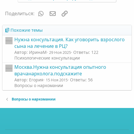
т
т
и
и
WhatsApp
Электронная почта
Ссылка
Поделиться:
в
в
н
н
ы
ы
Похожие темы
й
й
Нужна консультация. Как уговорить взрослого
г
г
сына на лечение в РЦ?
о
о
Автор: ИринаМ
Ответы: 122
29 Ноя 2025
л
л
Психологические консультации
о
о
Москва.Нужна консультация опытного
с
с
врачанарколога.подскажите
Автор: Егория
Ответы: 56
15 Ноя 2015
Вопросы о наркомании
Вопросы о наркомании