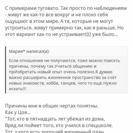
г
г
С примерами туговато. Так просто по наблюдениям
о
о
- живут же как-то все вокруг и не плохо себя
л
л
ощущают в этом мире. А те, которые не могут
о
о
устроиться, живут примерно так, как я раньше. Но
с
с
этот вариант как-то не устраивает(((( уже было...
Mapия* написал(а):
Если отношения не получаются, тоже можно поискть
причины, почему так.Учиться общению и
прИобретать новый опыт очень полезно.Я думаю
важно расширить жизненное пространство за счёт
новых знакомств, хобби, танцев, чего то ещё.Нужно
искать!!!
Причины мне в общих чертах понятны.
Как у Цоя...
"Тот, кто в пятнадцать лет убежал из дома,
Вряд ли поймет того, кто учился в спецшколе.
Тот, у кого есть хороший жизненный план,