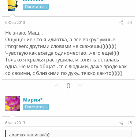
и
а
Посетитель
т
т
и
и
6 Фев 2013
#4
в
в
Не знаю, Маш...
н
н
Ощущение что я идиотка, а все вокруг умные
ы
ы
:mrgreen: другими словами не скажешь((((((((((
й
й
Чувствую как всегда одиночество...чего ещё(((((
г
г
Только я крылья распушила, и...опять осталась
о
о
одна. Не могу общаться с людьми, даже вроде как
л
л
со своими, с близкими по духу...тяжко как-то(((((((
о
о
П
Н
0
с
с
о
е
з
г
Мария*
и
а
Посетитель
т
т
и
и
6 Фев 2013
#5
в
в
н
н
anamax написал(а):