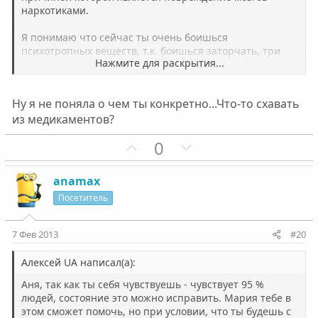
г
г
наркотиками.
о
о
л
л
Я понимаю что сейчас ты очень боишься
о
о
психотропных веществ, т.к. боишься заторчать, три
Нажмите для раскрытия...
года назад я сам также думал, но не повторяй моих
с
с
ошибок.
Ну я не поняла о чем ты конкретно...Что-то схавать
из медикаментов?
П
Н
0
о
е
з
г
anamax
и
а
Посетитель
т
т
и
и
7 Фев 2013
#20
в
в
н
н
Алексей UA написал(а):
ы
ы
Аня, так как ты себя чувствуешь - чувствует 95 %
й
й
людей, состояние это можно исправить. Мария тебе в
этом сможет помочь, но при условии, что ты будешь с
г
г