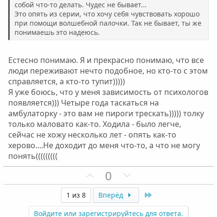
собой что-то делать. Чудес не бывает...
о
о
Это опять из серии, что хочу себя чувствовать хорошо
л
л
при помощи волшебной палочки. Так не бывает, ты же
о
о
понимаешь это надеюсь.
с
с
Естесно понимаю. Я и прекрасно понимаю, что все
люди переживают нечто подобное, но кто-то с этом
справляется, а кто-то тупит)))))
Я уже боюсь, что у меня зависимость от психологов
появляется))) Четыре года таскаться на
амбулаторку - это вам не пироги трескать))))) толку
только маловато как-то. Ходила - было легче,
сейчас не хожу несколько лет - опять как-то
херово....Не доходит до меня что-то, а что не могу
понять(((((((((
П
Н
0
о
е
з
г
Last
1 из 8
Вперёд
и
а
Войдите или зарегистрируйтесь для ответа.