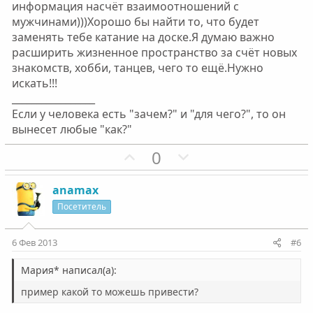
информация насчёт взаимоотношений с
мужчинами)))Хорошо бы найти то, что будет
заменять тебе катание на доске.Я думаю важно
расширить жизненное пространство за счёт новых
знакомств, хобби, танцев, чего то ещё.Нужно
искать!!!
_________________
Если у человека есть "зачем?" и "для чего?", то он
вынесет любые "как?"
П
Н
0
о
е
з
г
anamax
и
а
Посетитель
т
т
и
и
6 Фев 2013
#6
в
в
н
н
Mapия* написал(а):
ы
ы
пример какой то можешь привести?
й
й