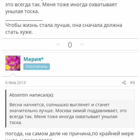
ы
ы
это всегда так. Меня тоже иногда охватывает
й
й
унылая тоска.
г
г
_________________
о
о
Чтобы жизнь стала лучше, она сначала должна
л
л
стать хуже.
о
о
П
Н
0
с
с
о
е
з
г
Мария*
и
а
Посетитель
т
т
и
и
6 Фев 2013
#9
в
в
н
н
Absentin написал(а):
ы
ы
Весна начнется, солнышко выглянет и станет
й
й
значительно лучше. Москва зимой поддавливает, это
всегда так. Меня тоже иногда охватывает унылая
г
г
тоска.
о
о
л
л
погода, на самом деле не причина,по крайней мере