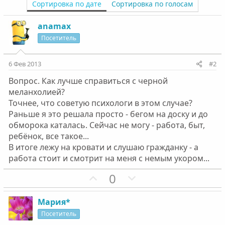
Сортировка по дате
Сортировка по голосам
anamax
Посетитель
6 Фев 2013
#2
Вопрос. Как лучше справиться с черной
меланхолией?
Точнее, что советую психологи в этом случае?
Раньше я это решала просто - бегом на доску и до
обморока каталась. Сейчас не могу - работа, быт,
ребёнок, все такое...
В итоге лежу на кровати и слушаю гражданку - а
работа стоит и смотрит на меня с немым укором...
П
Н
0
о
е
з
г
Мария*
и
а
Посетитель