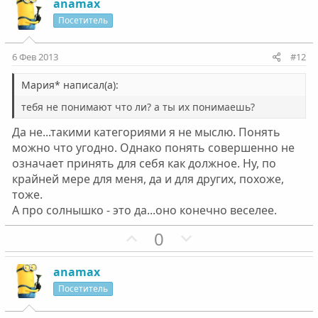
з
г
anamax
и
а
Посетитель
т
т
и
и
6 Фев 2013
#12
в
в
н
н
Mapия* написал(а):
ы
ы
тебя не понимают что ли? а ты их понимаешь?
й
й
Да не...такими категориями я не мыслю. Понять
г
г
можно что угодно. Однако понять совершенно не
о
о
означает принять для себя как должное. Ну, по
л
л
крайней мере для меня, да и для других, похоже,
о
о
тоже.
с
с
А про солнышко - это да...оно конечно веселее.
П
Н
0
о
е
з
г
anamax
и
а
Посетитель
т
т