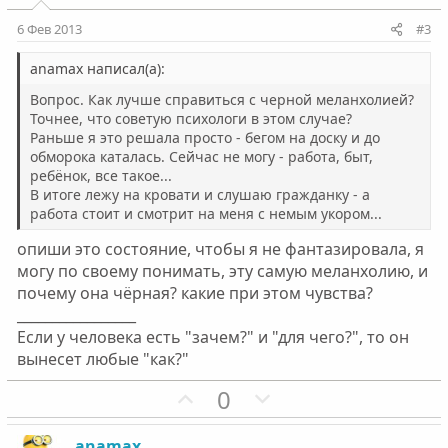
т
т
и
и
6 Фев 2013
#3
в
в
н
н
anamax написал(а):
ы
ы
Вопрос. Как лучше справиться с черной меланхолией?
й
й
Точнее, что советую психологи в этом случае?
Раньше я это решала просто - бегом на доску и до
г
г
обморока каталась. Сейчас не могу - работа, быт,
о
о
ребёнок, все такое...
л
л
В итоге лежу на кровати и слушаю гражданку - а
о
о
работа стоит и смотрит на меня с немым укором...
с
с
опиши это состояние, чтобы я не фантазировала, я
могу по своему понимать, эту самую меланхолию, и
почему она чёрная? какие при этом чувства?
_________________
Если у человека есть "зачем?" и "для чего?", то он
вынесет любые "как?"
П
Н
0
о
е
з
г
anamax