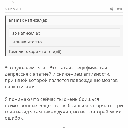
т
т
и
и
6 Фев 2013
#16
в
в
н
н
anamax написал(а):
ы
ы
sp написал(а):
й
й
г
г
Я знаю что это.
о
о
Тока не говори что тяга)))))
л
л
о
о
Это хуже чем тяга... Это такая специфическая
с
с
депрессия с апатией и снижением активности,
причиной которой является повреждение мозгов
наркотиками.
Я понимаю что сейчас ты очень боишься
психотропных веществ, т.к. боишься заторчать, три
года назад я сам также думал, но не повторяй моих
ошибок.