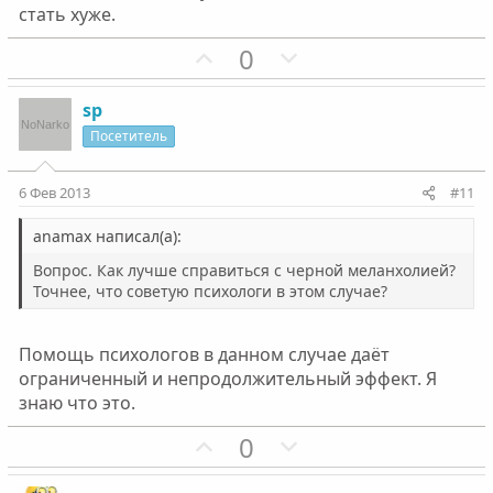
стать хуже.
П
Н
0
о
е
з
г
sp
и
а
Посетитель
т
т
и
и
6 Фев 2013
#11
в
в
н
н
anamax написал(а):
ы
ы
Вопрос. Как лучше справиться с черной меланхолией?
й
й
Точнее, что советую психологи в этом случае?
г
г
о
о
Помощь психологов в данном случае даёт
л
л
ограниченный и непродолжительный эффект. Я
о
о
знаю что это.
с
с
П
Н
0
о
е