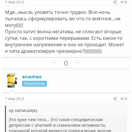
и
и
7 Фев 2013
#18
в
в
Мдя...мысль уловить точно трудно. Всю ночь
н
н
пыталась сформулировать во что-то внятное...не
ы
ы
могу(((((
й
й
Просто катит волна негатива, не сплю вот вторые
г
г
сутки, так, с короткими перерывами. Есть какое-то
о
о
внутреннее напряжение и оно не проходит. Может
л
л
я типа драматизирую чрезмерно?((((((((((((
о
о
П
Н
0
с
с
о
е
з
г
anamax
и
а
Посетитель
т
т
и
и
7 Фев 2013
#19
в
в
н
н
sp написал(а):
ы
ы
Это хуже чем тяга... Это такая специфическая
й
й
депрессия с апатией и снижением активности,
причиной которой является повреждение мозгов