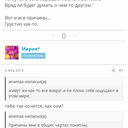
Вряд ли будет думать о чем-то другом."
Вот и все причины...
Грустно как-то.
П
Н
0
о
е
з
г
Мария*
и
а
Посетитель
т
т
и
и
6 Фев 2013
#7
в
в
н
н
anamax написал(а):
ы
ы
живут же как-то все вокруг и не плохо себя ощущают в
й
й
этом мире.
г
г
тебе так хочется, как они?
о
о
л
л
anamax написал(а):
о
о
Причины мне в общих чертах понятны.