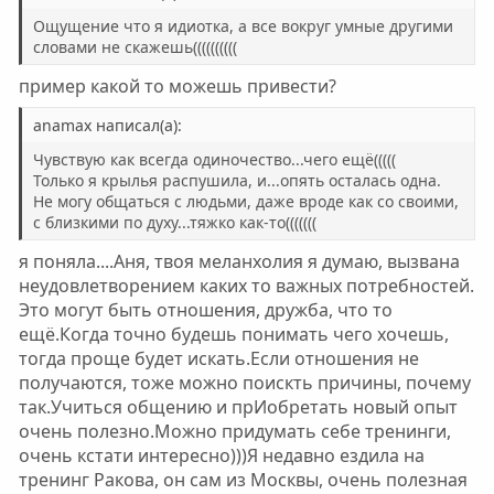
ы
ы
Ощущение что я идиотка, а все вокруг умные другими
й
й
словами не скажешь((((((((((
г
г
пример какой то можешь привести?
о
о
л
л
anamax написал(а):
о
о
Чувствую как всегда одиночество...чего ещё(((((
с
с
Только я крылья распушила, и...опять осталась одна.
Не могу общаться с людьми, даже вроде как со своими,
с близкими по духу...тяжко как-то(((((((
я поняла....Аня, твоя меланхолия я думаю, вызвана
неудовлетворением каких то важных потребностей.
Это могут быть отношения, дружба, что то
ещё.Когда точно будешь понимать чего хочешь,
тогда проще будет искать.Если отношения не
получаются, тоже можно поискть причины, почему
так.Учиться общению и прИобретать новый опыт
очень полезно.Можно придумать себе тренинги,
очень кстати интересно)))Я недавно ездила на
тренинг Ракова, он сам из Москвы, очень полезная