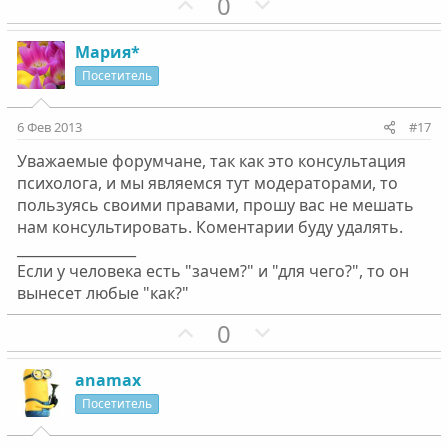
П
Н
0
о
е
з
г
Мария*
и
а
Посетитель
т
т
и
и
6 Фев 2013
#17
в
в
Уважаемые форумчане, так как это консультация
н
н
психолога, и мы являемся тут модераторами, то
ы
ы
пользуясь своими правами, прошу вас не мешать
й
й
нам консультировать. Коментарии буду удалять.
г
г
_________________
о
о
Если у человека есть "зачем?" и "для чего?", то он
л
л
вынесет любые "как?"
о
о
П
Н
0
с
с
о
е
з
г
anamax
и
а
Посетитель
т
т