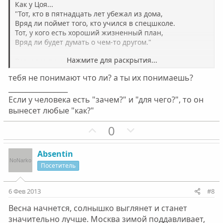
с
с
Как у Цоя...
"Тот, кто в пятнадцать лет убежал из дома,
Вряд ли поймет того, кто учился в спецшколе.
Тот, у кого есть хороший жизненный план,
Вряд ли будет думать о чем-то другом."
Нажмите для раскрытия...
Вот и все причины...
Грустно как-то.
тебя не понимают что ли? а ты их понимаешь?
_________________
Если у человека есть "зачем?" и "для чего?", то он
вынесет любые "как?"
П
Н
0
о
е
з
г
Absentin
и
а
Посетитель
т
т
и
и
6 Фев 2013
#8
в
в
Весна начнется, солнышко выглянет и станет
н
н
значительно лучше. Москва зимой поддавливает,