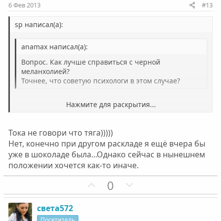
и
и
6 Фев 2013
#13
в
в
н
н
sp написал(а):
ы
ы
anamax написал(а):
й
й
г
г
Вопрос. Как лучше справиться с черной
о
о
меланхолией?
Точнее, что советую психологи в этом случае?
л
л
о
о
Нажмите для раскрытия...
Помощь психологов в данном случае даёт
с
с
ограниченный и непродолжительный эффект. Я знаю
что это.
Нажмите для раскрытия...
Тока не говори что тяга)))))
Нет, конечно при другом раскладе я ещё вчера бы
уже в шоколаде была...Однако сейчас в нынешнем
положении хочется как-то иначе.
П
Н
0
о
е
з
г
света572
и
а
Посетитель