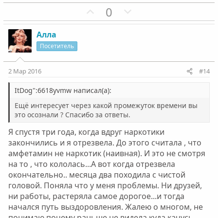
г
П
г
Н
0
о
о
о
е
л
з
л
г
Алла
о
и
о
а
Посетитель
с
т
с
т
и
и
2 Мар 2016
#14
в
в
н
н
ItDog":6618yvmw написал(а):
ы
ы
Ещё интересует через какой промежуток времени вы
й
й
это осознали ? Спасибо за ответы.
г
г
Я спустя три года, когда вдруг наркотики
о
о
закончились и я отрезвела. До этого считала , что
л
л
амфетамин не наркотик (наивная). И это не смотря
о
о
на то , что кололась...А вот когда отрезвела
с
с
окончательно.. месяца два походила с чистой
головой. Поняла что у меня проблемы. Ни друзей,
ни работы, растеряла самое дорогое...и тогда
начался путь выздоровления. Жалею о многом, не
понимаю почему раньше не видела куда качусь.