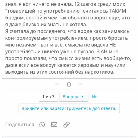
знал. я вот ничего не знала. 12 шагов среди моих
"товарищей по употреблению" считалось ТАКИМ
бредом, сектой и чем так обычно говорят ещё, что
я даже близко их знать не хотела.
Я считала до последнего, что вроде как занимаюсь
контролируемым употреблением. просто бросать
мне незачем - вот и всё, смысла не видела НЕ
употреблять и ничего уже не пугало. В АН мне
просто показали, что смысл жизни есть вообще-то,
даже если всё вокруг кажется херовым и научили
выходить из этих состояний без наркотиков.
П
Н
0
о
е
з
г
Last
1 из 3
Вперёд
и
а
Войдите или зарегистрируйтесь для ответа.
т
т
и
и
WhatsApp
Электронная почта
Ссылка
Поделиться:
в
в
н
н