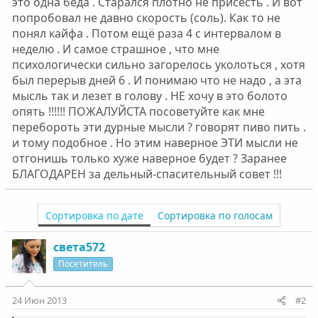
это одна беда . Старался плотно не присесть . И вот
попробовал не давно скорость (соль). Как то не
понял кайфа . Потом ещё раза 4 с интервалом в
неделю . И самое страшное , что мне
психологически сильно загорелось уколоться , хотя
был перерыв дней 6 . И понимаю что не надо , а эта
мысль так и лезет в голову . НЕ хочу в это болото
опять !!!!!! ПОЖАЛУЙСТА посоветуйте как мне
перебороть эти дурные мысли ? говорят пиво пить .
и тому подобное . Но этим наверное ЭТИ мысли не
отгонишь только хуже наверное будет ? Заранее
БЛАГОДАРЕН за дельный-спасительный совет !!!
Сортировка по дате
Сортировка по голосам
света572
Посетитель
24 Июн 2013
#2