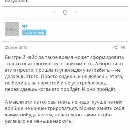
ситуацию.
о
о
П
Н
0
с
с
о
е
з
г
sp
и
а
Посетитель
т
т
и
и
25 Июн 2013
#9
в
в
Быстрый кайф за такое время может сформировать
н
н
только психологическую зависимость. А бороться с
ы
ы
этим просто: пришла глупая идея употребить -- не
й
й
делаешь этого. Просто сидишь и не делаешь этого,
г
г
не бежишь за наркотой и не употребляешь,
о
о
пережидаешь когда это пройдёт. И оно пройдёт.
л
л
о
о
А мысли эти из головы гнать не надо, лучше на них
с
с
вообще не концентрироваться. Можно занять себя
каким-нибудь делом, желательно таким чтобы
увлекало не меньше наркоты.