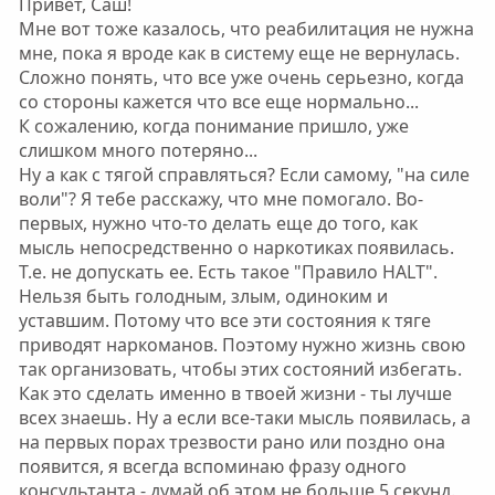
Привет, Саш!
о
о
Мне вот тоже казалось, что реабилитация не нужна
л
л
мне, пока я вроде как в систему еще не вернулась.
о
о
Сложно понять, что все уже очень серьезно, когда
с
с
со стороны кажется что все еще нормально...
К сожалению, когда понимание пришло, уже
слишком много потеряно...
Ну а как с тягой справляться? Если самому, "на силе
воли"? Я тебе расскажу, что мне помогало. Во-
первых, нужно что-то делать еще до того, как
мысль непосредственно о наркотиках появилась.
Т.е. не допускать ее. Есть такое "Правило HALT".
Нельзя быть голодным, злым, одиноким и
уставшим. Потому что все эти состояния к тяге
приводят наркоманов. Поэтому нужно жизнь свою
так организовать, чтобы этих состояний избегать.
Как это сделать именно в твоей жизни - ты лучше
всех знаешь. Ну а если все-таки мысль появилась, а
на первых порах трезвости рано или поздно она
появится, я всегда вспоминаю фразу одного
консультанта - думай об этом не больше 5 секунд.