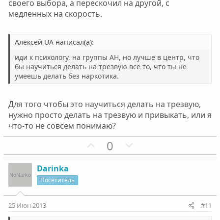
л
л
своего выбора, а перескочил на другой, с
о
о
медленных на скорость.
с
с
Алексей UA написал(а):
иди к психологу, на группы АН, но лучше в центр, что
бы научиться делать на трезвую все то, что ты не
умеешь делать без наркотика.
Для того чтобы это научиться делать на трезвую,
нужно просто делать на трезвую и привыкать, или я
что-то не совсем понимаю?
П
Н
0
о
е
з
г
Darinka
и
а
Посетитель
т
т
и
и
25 Июн 2013
#11
в
в