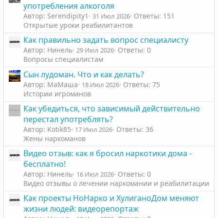
л
л
употребления алкоголя
о
о
Автор: Serendipity1
Ответы: 151
31 Июл 2026
с
с
Открытые уроки реабилитантов
Как правильно задать вопрос специалисту
Автор: Нинель
Ответы: 0
29 Июл 2026
Вопросы специалистам
Сын лудоман. Что и как делать?
Автор: МаМаша
Ответы: 75
18 Июл 2026
Истории игроманов
Как убедиться, что зависимый действительно
перестал употреблять?
Автор: Kotik85
Ответы: 36
17 Июл 2026
Жены наркоманов
Видео отзыв: как я бросил наркотики дома -
бесплатно!
Автор: Нинель
Ответы: 0
16 Июл 2026
Видео отзывы о лечении наркомании и реабилитации
Как проекты НоНарко и ХулиганоДом меняют
жизни людей: видеорепортаж