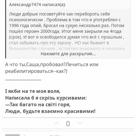
Александр7474 написал(а):
Люди добрые посоветуйте как перебороть себя
психологически . Проблема в том что я употреблял с
1996 года опий, бросал на сухую несколько раз. Потом
пошёл героин 2000года. Итог меня закрыли на 4года
(срок). И вот я освободился думая что всё с прошлым ,
стал забывать про эту заразу . НО как бывает в
большенстве случаев , встретил знакомого и началось
Нажмите для раскрытия...
. 1 раз в неделю героином и это одна беда . Старался
плотно не присесть . И вот попробовал не давно
А что ты,Саша,пробовал?Лечиться или
скорость (соль). Как то не понял кайфа . Потом ещё
реабилитироваться--как?)
раза 4 с интервалом в неделю . И самое страшное , что
_________________
мне психологически сильно загорелось уколоться , хотя
был перерыв дней 6 . И понимаю что не надо , а эта
мысль так и лезет в голову . НЕ хочу в это болото опять
І якби на те моя воля,
!!!!!! ПОЖАЛУЙСТА посоветуйте как мне перебороть эти
Написала б я скрізь курсивами:
дурные мысли ? говорят пиво пить . и тому подобное .
—Так багато на світі горя,
Но этим наверное ЭТИ мысли не отгонишь только хуже
Люди, будьте взаємно красивими!
наверное будет ? Заранее БЛАГОДАРЕН за дельный-
спасительный совет !!!
П
Н
0
о
е