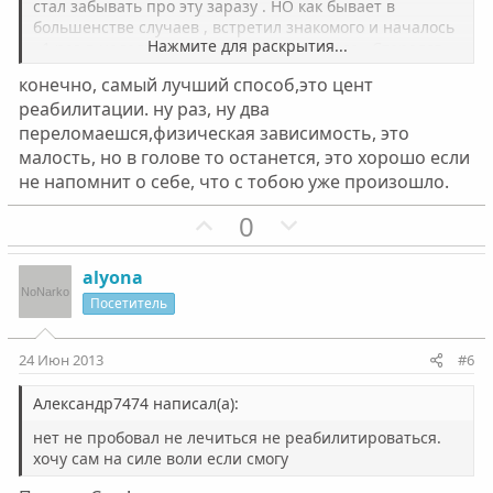
л
л
стал забывать про эту заразу . НО как бывает в
о
о
большенстве случаев , встретил знакомого и началось
Нажмите для раскрытия...
. 1 раз в неделю героином и это одна беда . Старался
с
с
плотно не присесть . И вот попробовал не давно
конечно, самый лучший способ,это цент
скорость (соль). Как то не понял кайфа . Потом ещё
реабилитации. ну раз, ну два
раза 4 с интервалом в неделю . И самое страшное , что
переломаешся,физическая зависимость, это
мне психологически сильно загорелось уколоться , хотя
был перерыв дней 6 . И понимаю что не надо , а эта
малость, но в голове то останется, это хорошо если
мысль так и лезет в голову . НЕ хочу в это болото опять
не напомнит о себе, что с тобою уже произошло.
!!!!!! ПОЖАЛУЙСТА посоветуйте как мне перебороть эти
дурные мысли ? говорят пиво пить . и тому подобное .
П
Н
0
Но этим наверное ЭТИ мысли не отгонишь только хуже
о
е
наверное будет ? Заранее БЛАГОДАРЕН за дельный-
з
г
alyona
спасительный совет !!!
и
а
Посетитель
т
т
и
и
24 Июн 2013
#6
в
в
н
н
Александр7474 написал(а):
ы
ы
нет не пробовал не лечиться не реабилитироваться.
й
й
хочу сам на силе воли если смогу
г
г