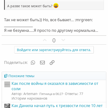
А разве такое может быть?
Так не может быть)) Но, все бывает... :mrgreen:
_________________
Я не безумна.....Я просто по другому нормальна...
П
Н
0
о
е
з
г
Войдите или зарегистрируйтесь для ответа.
и
а
т
т
WhatsApp
Электронная почта
Ссылка
Поделиться:
и
и
в
в
Похожие темы
н
н
Как после войны я оказался в зависимости от
ы
ы
соли
й
й
Автор: Arteman
Ответы: 77
Пятница в 06:27
г
г
Истории наркоманов
о
о
Как Данила начал путь к трезвости после 10 лет