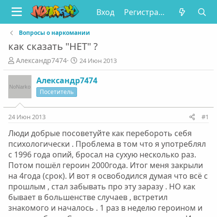
Вход
Регистрация
Вопросы о наркомании
как сказать "НЕТ" ?
А
Д
Александр7474
24 Июн 2013
в
а
т
т
Александр7474
о
а
Посетитель
р
н
т
а
е
ч
24 Июн 2013
#1
м
а
Люди добрые посоветуйте как перебороть себя
ы
л
а
психологически . Проблема в том что я употреблял
с 1996 года опий, бросал на сухую несколько раз.
Потом пошёл героин 2000года. Итог меня закрыли
на 4года (срок). И вот я освободился думая что всё с
прошлым , стал забывать про эту заразу . НО как
бывает в большенстве случаев , встретил
знакомого и началось . 1 раз в неделю героином и