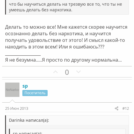
что бы научиться делать на трезвую все то, что ты не
умеешь делать без наркотика.
Делать то можно все! Мне кажется скорее научится
осознанно делать без наркотика, и научится
получать удовольствие от этого! И смысл какой-то
находить в этом всем! Или я ошибаюсь???
_________________
Я не безумна.....Я просто по другому нормальна...
П
Н
0
о
е
з
г
sp
и
а
Посетитель
т
т
и
и
25 Июн 2013
#12
в
в
н
н
Darinka написал(а):
ы
ы
sp написал(а):