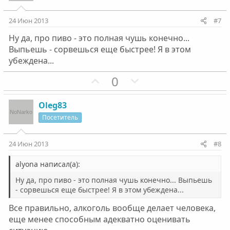
т
т
и
и
24 Июн 2013
#7
в
в
Ну да, про пиво - это полная чушь конечно...
н
н
Выпьешь - сорвешься еще быстрее! Я в этом
ы
ы
убеждена...
й
й
г
П
г
Н
0
о
о
о
е
л
з
л
г
Oleg83
о
и
о
а
Посетитель
с
т
с
т
и
и
24 Июн 2013
#8
в
в
н
н
alyona написал(а):
ы
ы
Ну да, про пиво - это полная чушь конечно... Выпьешь
й
й
- сорвешься еще быстрее! Я в этом убеждена...
г
г
Все правильно, алкоголь вообще делает человека,
о
о
еще менее способным адекватно оценивать
л
л