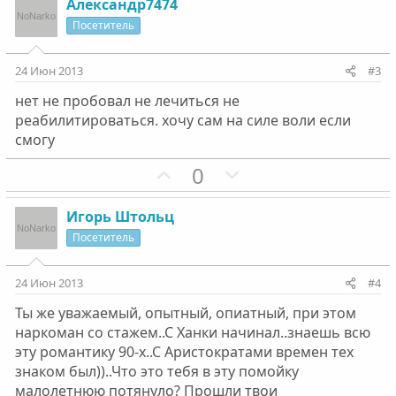
з
г
Александр7474
и
а
Посетитель
т
т
и
и
24 Июн 2013
#3
в
в
нет не пробовал не лечиться не
н
н
реабилитироваться. хочу сам на силе воли если
ы
ы
смогу
й
й
г
П
г
Н
0
о
о
о
е
л
з
л
г
Игорь Штольц
о
и
о
а
Посетитель
с
т
с
т
и
и
24 Июн 2013
#4
в
в
Ты же уважаемый, опытный, опиатный, при этом
н
н
наркоман со стажем..С Ханки начинал..знаешь всю
ы
ы
эту романтику 90-х..С Аристократами времен тех
й
й
знаком был))..Что это тебя в эту помойку
г
г
малолетнюю потянуло? Прошли твои