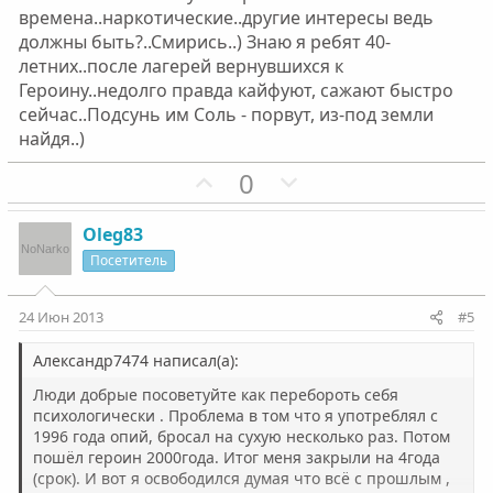
о
о
времена..наркотические..другие интересы ведь
л
л
должны быть?..Смирись..) Знаю я ребят 40-
о
о
летних..после лагерей вернувшихся к
с
с
Героину..недолго правда кайфуют, сажают быстро
сейчас..Подсунь им Соль - порвут, из-под земли
найдя..)
П
Н
0
о
е
з
г
Oleg83
и
а
Посетитель
т
т
и
и
24 Июн 2013
#5
в
в
н
н
Александр7474 написал(а):
ы
ы
Люди добрые посоветуйте как перебороть себя
й
й
психологически . Проблема в том что я употреблял с
1996 года опий, бросал на сухую несколько раз. Потом
г
г
пошёл героин 2000года. Итог меня закрыли на 4года
о
о
(срок). И вот я освободился думая что всё с прошлым ,