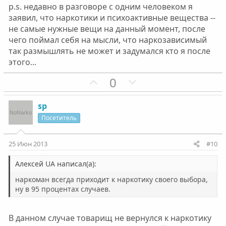
p.s. недавно в разговоре с одним человеком я
заявил, что наркотики и психоактивные вещества --
не самые нужные вещи на данный момент, после
чего поймал себя на мысли, что наркозависимый
так размышлять не может и задумался кто я после
этого...
П
Н
0
о
е
з
г
sp
и
а
Посетитель
т
т
и
и
25 Июн 2013
#10
в
в
н
н
Алексей UA написал(а):
ы
ы
наркоман всегда приходит к наркотику своего выбора,
й
й
ну в 95 процентах случаев.
г
г
о
о
В данном случае товарищ не вернулся к наркотику