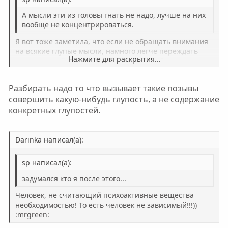
й
й
г
г
А мысли эти из головы гнать не надо, лучше на них
о
о
вообще не концентрироваться.
л
л
Я вот тоже заметила, что если не обращать внимания
о
о
на всякие глупые мысли, намного легче переждать
Нажмите для раскрытия...
пока все пройдет! А если начать все разбирать и
с
с
анализировать, еще хуже станет!
Нажмите для раскрытия...
Разбирать надо то что вызывает такие позывы
совершить какую-нибудь глупость, а не содержание
конкретных глупостей.
Darinka написал(а):
sp написал(а):
задумался кто я после этого...
Человек, не считающий психоактивные вещества
необходимостью! То есть человек не зависимый!!!))
:mrgreen: