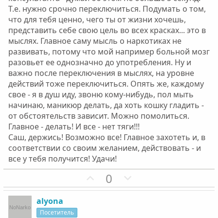
Т.е. нужно срочно переключиться. Подумать о том,
что для тебя ценно, чего ты от жизни хочешь,
представить себе свою цель во всех красках... это в
мыслях. Главное саму мысль о наркотиках не
развивать, потому что мой например больной мозг
разовьет ее однозначно до употребления. Ну и
важно после переключения в мыслях, на уровне
действий тоже переключиться. Опять же, каждому
свое - я в душ иду, звоню кому-нибудь, пол мыть
начинаю, маникюр делать, да хоть кошку гладить -
от обстоятельств зависит. Можно помолиться.
Главное - делать! И все - нет тяги!!!
Саш, держись! Возможно все! Главное захотеть и, в
соответствии со своим желанием, действовать - и
все у тебя получится! Удачи!
П
Н
0
о
е
з
г
alyona
и
а
Посетитель