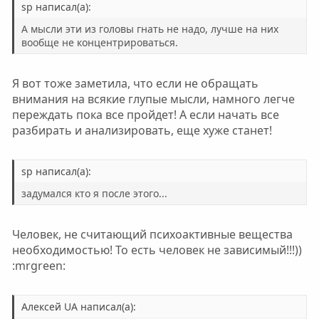
н
н
sp написал(а):
ы
ы
А мысли эти из головы гнать не надо, лучше на них
й
й
вообще не концентрироваться.
г
г
о
о
Я вот тоже заметила, что если не обращать
л
л
внимания на всякие глупые мысли, намного легче
о
о
переждать пока все пройдет! А если начать все
с
с
разбирать и анализировать, еще хуже станет!
sp написал(а):
задумался кто я после этого...
Человек, не считающий психоактивные вещества
необходимостью! То есть человек не зависимый!!!))
:mrgreen:
Алексей UA написал(а):