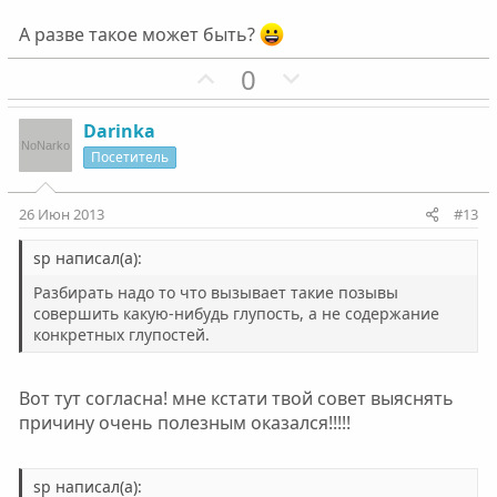
А разве такое может быть?
П
Н
0
о
е
з
г
Darinka
и
а
Посетитель
т
т
и
и
26 Июн 2013
#13
в
в
н
н
sp написал(а):
ы
ы
Разбирать надо то что вызывает такие позывы
й
й
совершить какую-нибудь глупость, а не содержание
конкретных глупостей.
г
г
о
о
л
л
Вот тут согласна! мне кстати твой совет выяснять
о
о
причину очень полезным оказался!!!!!
с
с
sp написал(а):