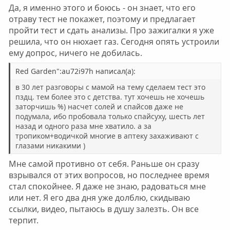
с
с
Да, я именно этого и боюсь - он знает, что его
отраву тест не покажет, поэтому и предлагает
пройти тест и сдать анализы. Про зажигалки я уже
решила, что он нюхает газ. Сегодня опять устроили
ему допрос, ничего не добилась.
Red Garden":au72i97h написал(а):
в 30 лет разговоры с мамой на тему сделаем тест это
пздц. тем более это с детства. тут хочешь не хочешь
заторчишь %) насчет солей и спайсов даже не
подумала, ибо пробовала только спайсуху, шесть лет
назад и одного раза мне хватило. а за
тропиком+водичкой многие в аптеку захаживают с
глазами никакими )
Мне самой противно от себя. Раньше он сразу
взрывался от этих вопросов, но последнее время
стал спокойнее. Я даже не знаю, радоваться мне
или нет. Я его два дня уже долблю, скидываю
ссылки, видео, пытаюсь в душу залезть. Он все
терпит.