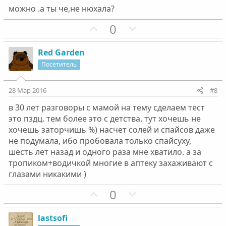
в
в
можно .а ты че,не нюхала?
н
н
ы
ы
П
Н
0
й
й
о
е
г
г
з
г
Red Garden
о
о
и
а
Посетитель
л
л
т
т
о
о
и
и
28 Мар 2016
#8
с
с
в
в
в 30 лет разговоры с мамой на тему сделаем тест
н
н
это пздц. тем более это с детства. тут хочешь не
ы
ы
хочешь заторчишь %) насчет солей и спайсов даже
й
й
не подумала, ибо пробовала только спайсуху,
г
г
шесть лет назад и одного раза мне хватило. а за
о
о
тропиком+водичкой многие в аптеку захаживают с
л
л
глазами никакими )
о
о
П
Н
0
с
с
о
е
з
г
lastsofi