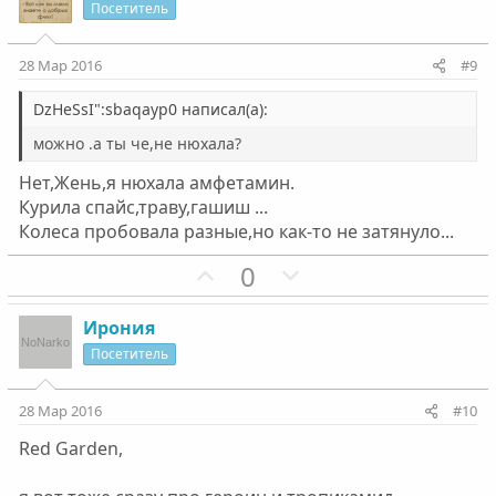
и
а
Посетитель
т
т
и
и
28 Мар 2016
#9
в
в
н
н
DzHeSsI":sbaqayp0 написал(а):
ы
ы
можно .а ты че,не нюхала?
й
й
Нет,Жень,я нюхала амфетамин.
г
г
Курила спайс,траву,гашиш ...
о
о
Колеса пробовала разные,но как-то не затянуло...
л
л
о
П
о
Н
0
с
о
с
е
з
г
Ирония
и
а
Посетитель
т
т
и
и
28 Мар 2016
#10
в
в
Red Garden,
н
н
ы
ы