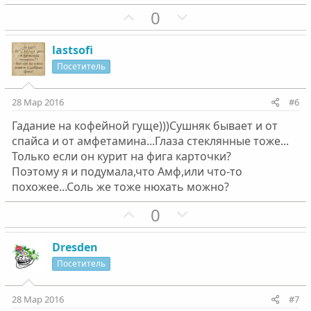
о
о
П
Н
0
л
л
о
е
о
о
з
г
с
с
lastsofi
и
а
Посетитель
т
т
и
и
28 Мар 2016
#6
в
в
Гадание на кофейной гуще)))Сушняк бывает и от
н
н
спайса и от амфетамина...Глаза стеклянные тоже...
ы
ы
Только если он курит на фига карточки?
й
й
Поэтому я и подумала,что Амф,или что-то
г
г
похожее...Соль же тоже нюхать можно?
о
о
П
Н
0
л
л
о
е
о
о
з
г
с
с
Dresden
и
а
Посетитель
т
т
и
и
28 Мар 2016
#7