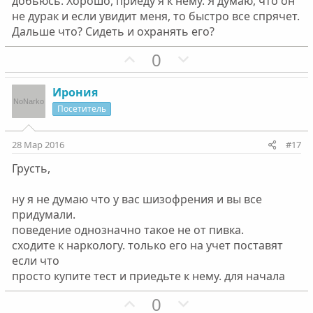
с
с
добьюсь. Хорошо, приеду я к нему. Я думаю, что он
не дурак и если увидит меня, то быстро все спрячет.
Дальше что? Сидеть и охранять его?
П
Н
0
о
е
з
г
Ирония
и
а
Посетитель
т
т
и
и
28 Мар 2016
#17
в
в
Грусть,
н
н
ы
ы
ну я не думаю что у вас шизофрения и вы все
й
й
придумали.
г
г
поведение однозначно такое не от пивка.
о
о
сходите к наркологу. только его на учет поставят
л
л
если что
о
о
просто купите тест и приедьте к нему. для начала
с
с
П
Н
0