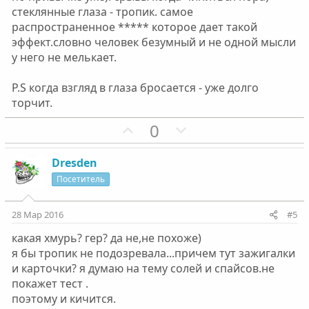
й
й
стеклянные глаза - тропик. самое
г
г
распространенное ***** которое дает такой
о
о
эффект.словно человек безумный и не одной мысли
л
л
у него не мелькает.
о
о
с
с
P.S когда взгляд в глаза бросается - уже долго
торчит.
П
Н
0
о
е
з
г
Dresden
и
а
Посетитель
т
т
и
и
28 Мар 2016
#5
в
в
какая хмурь? гер? да не,не похоже)
н
н
я бы тропик не подозревала...причем тут зажигалки
ы
ы
и карточки? я думаю на тему солей и спайсов.не
й
й
покажет тест .
г
г
поэтому и кичится.