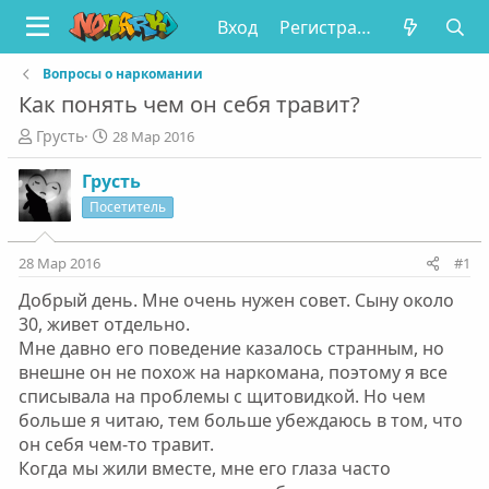
Вход
Регистрация
Вопросы о наркомании
Как понять чем он себя травит?
А
Д
Грусть
28 Мар 2016
в
а
т
т
Грусть
о
а
Посетитель
р
н
т
а
е
ч
28 Мар 2016
#1
м
а
Добрый день. Мне очень нужен совет. Сыну около
ы
л
а
30, живет отдельно.
Мне давно его поведение казалось странным, но
внешне он не похож на наркомана, поэтому я все
списывала на проблемы с щитовидкой. Но чем
больше я читаю, тем больше убеждаюсь в том, что
он себя чем-то травит.
Когда мы жили вместе, мне его глаза часто