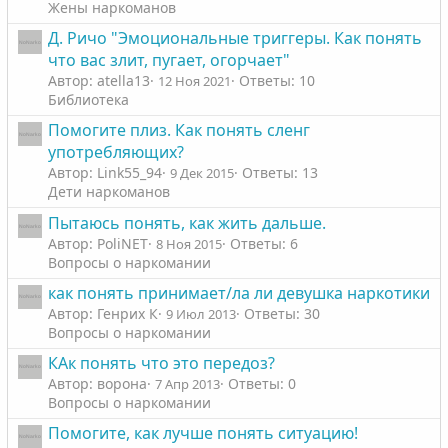
л
л
Жены наркоманов
о
о
Д. Ричо "Эмоциональные триггеры. Как понять
с
с
что вас злит, пугает, огорчает"
Автор: atella13
Ответы: 10
12 Ноя 2021
Библиотека
Помогите плиз. Как понять сленг
употребляющих?
Автор: Link55_94
Ответы: 13
9 Дек 2015
Дети наркоманов
Пытаюсь понять, как жить дальше.
Автор: PoliNET
Ответы: 6
8 Ноя 2015
Вопросы о наркомании
как понять принимает/ла ли девушка наркотики
Автор: Генрих К
Ответы: 30
9 Июл 2013
Вопросы о наркомании
КАк понять что это передоз?
Автор: ворона
Ответы: 0
7 Апр 2013
Вопросы о наркомании
Помогите, как лучше понять ситуацию!