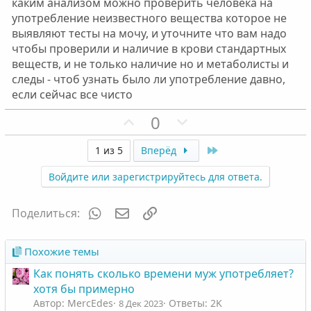
каким анализом можно проверить человека на
г
г
употребление неизвестного вещества которое не
о
о
выявляют тесты на мочу, и уточните что вам надо
л
л
чтобы проверили и наличие в крови стандартных
о
о
веществ, и не только наличие но и метаболисты и
с
с
следы - чтоб узнать было ли употребление давно,
если сейчас все чисто
П
Н
0
о
е
з
г
Last
1 из 5
Вперёд
и
а
Войдите или зарегистрируйтесь для ответа.
т
т
и
и
WhatsApp
Электронная почта
Ссылка
Поделиться:
в
в
н
н
ы
ы
Похожие темы
й
й
Как понять сколько времени муж употребляет?
г
г
хотя бы примерно
о
о
Автор: MercEdes
Ответы: 2K
8 Дек 2023