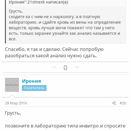
н
н
Ирония":21stnesk написал(а):
ы
ы
Грусть,
й
й
сходите ка с ним не к наркологу. а в платную
лабораторию. и сдайте кровь из вены на определение
г
г
веществ. кровь лучше мочи покажет что там у него
о
о
есть. только заранее узнайте как анализ называется и
л
л
все.
о
о
Спасибо, я так и сделаю. Сейчас попробую
с
с
разобраться какой анализ нужно сдать.
П
Н
0
о
е
з
г
Ирония
и
а
Посетитель
т
т
и
и
28 Мар 2016
#20
в
в
Грусть,
н
н
ы
ы
позвоните в лабораторию типа инвитро и спросите
й
й