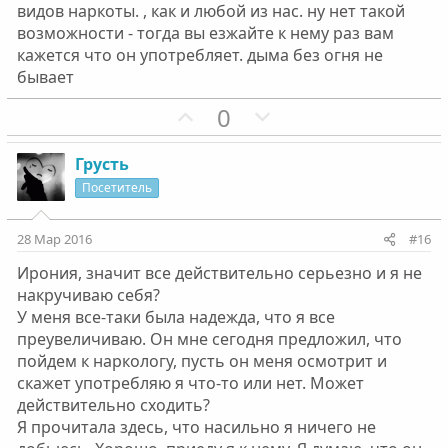
видов наркоты. , как и любой из нас. ну нет такой
возможности - тогда вы езжайте к нему раз вам
кажется что он употребляет. дыма без огня не
бывает
П
Н
0
о
е
з
г
Грусть
и
а
Посетитель
т
т
и
и
28 Мар 2016
#16
в
в
Ирония, значит все действительно серьезно и я не
н
н
накручиваю себя?
ы
ы
У меня все-таки была надежда, что я все
й
й
преувеличиваю. Он мне сегодня предложил, что
г
г
пойдем к наркологу, пусть он меня осмотрит и
о
о
скажет употребляю я что-то или нет. Может
л
л
действительно сходить?
о
о
Я прочитала здесь, что насильно я ничего не