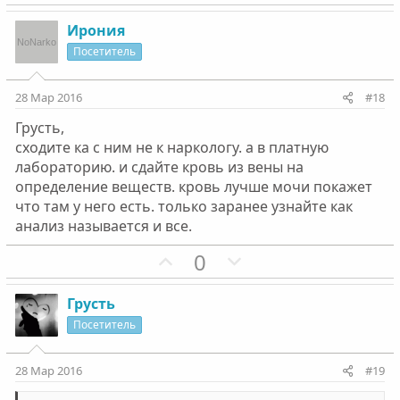
о
е
з
г
Ирония
и
а
Посетитель
т
т
и
и
28 Мар 2016
#18
в
в
Грусть,
н
н
сходите ка с ним не к наркологу. а в платную
ы
ы
лабораторию. и сдайте кровь из вены на
й
й
определение веществ. кровь лучше мочи покажет
г
г
что там у него есть. только заранее узнайте как
о
о
анализ называется и все.
л
л
П
Н
0
о
о
о
е
с
с
з
г
Грусть
и
а
Посетитель
т
т
и
и
28 Мар 2016
#19
в
в