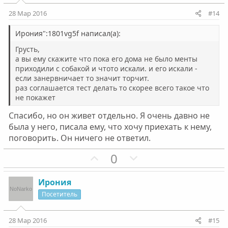
и
и
28 Мар 2016
#14
в
в
н
н
Ирония":1801vg5f написал(а):
ы
ы
Грусть,
й
й
а вы ему скажите что пока его дома не было менты
приходили с собакой и чтото искали. и его искали -
г
г
если занервничает то значит торчит.
о
о
раз соглашается тест делать то скорее всего такое что
л
л
не покажет
о
о
Спасибо, но он живет отдельно. Я очень давно не
с
с
была у него, писала ему, что хочу приехать к нему,
поговорить. Он ничего не ответил.
П
Н
0
о
е
з
г
Ирония
и
а
Посетитель
т
т
и
и
28 Мар 2016
#15