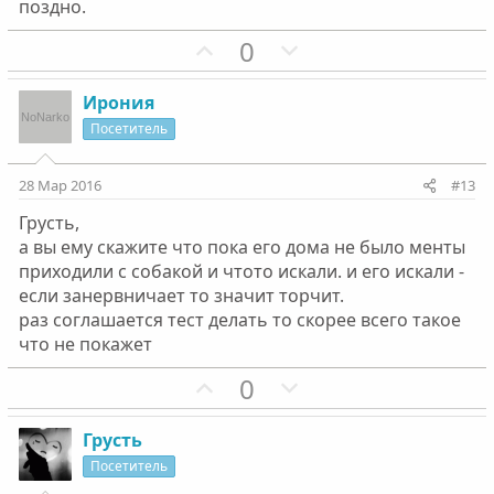
поздно.
П
Н
0
о
е
з
г
Ирония
и
а
Посетитель
т
т
и
и
28 Мар 2016
#13
в
в
Грусть,
н
н
а вы ему скажите что пока его дома не было менты
ы
ы
приходили с собакой и чтото искали. и его искали -
й
й
если занервничает то значит торчит.
г
г
раз соглашается тест делать то скорее всего такое
о
о
что не покажет
л
л
П
Н
0
о
о
о
е
с
с
з
г
Грусть
и
а
Посетитель
т
т