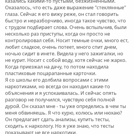
казались какими-то пустыми, безжизненными.
Оказалось, что есть даже выражение "стеклянные"
глаза. Сейчас я его вижу реже, он стал говорить
быстро и неразборчиво, иногда такое чувство, что
с трудом подбирает слова. Очень вспыльчив, были
несколько раз приступы, когда он просто не
контролировал себя. Носит темные очки, много ест,
любит сладкое, очень потеет, много спит днем,
ночью сидит в инете. Видела у него зажигалки, но
не курит. Носит с собой воду, хотя сейчас не жарко.
Когда приезжал на дачу, то потом находила
пластиковые поцарапанные карточки.
Я со школы его долбила вопросами с этими
наркотиками, но всегда он находил какие-то
объяснения и я успокаивалась. И сейчас опять
разговор не получился, чувствую себя полной
дурой. Он сказал мне - ты уже определись в чем ты
меня обвиняешь. Я что курю, колюсь или нюхаю?
Он предлагает сдать анализы, купить тесты,
сходить к наркологу. Но я уже знаю, что тесты
показывают не все наркотики.