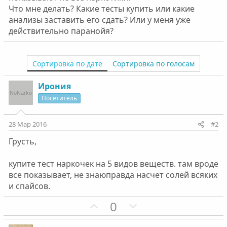
Что мне делать? Какие тесты купить или какие
анализы заставить его сдать? Или у меня уже
действительно паранойя?
Сортировка по дате
Сортировка по голосам
Ирония
Посетитель
28 Мар 2016
#2
Грусть,
купите тест наркочек на 5 видов веществ. там вроде
все показывает, не знаюправда насчет солей всяких
и спайсов.
П
Н
0
о
е