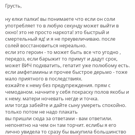
в
в
Грусть,
н
н
ы
ы
ну елки палки! вы понимаете что если он соли
й
й
употребляет то в любую секунду может выйти в
г
г
окно! это не просто наркота! это быстрый и
о
о
смертельный яд! и я не преувеличиваю. после
л
л
солей восстановиться нереально.
о
о
если это героин - то может быть все что угодно ,
с
с
передоз, если барыжит то примут и дадут срок,
может ВИЧ подхватить, гепатит уже полюбому есть.
если амфетамины и прочее быстрое дерьмо - тоже
мало приятного в последствиях.
езжайте к нему без предупреждения. прям с
чемоданом. начните у себя покраску полов якобы и
к нему. матери ночевать негде и точка.
или тогда забейте и дайте сыну умереть спокойно.
только потом не надо плакать
вы пришли сюда за ответами - вам ответили.
непонятно на чем он там торчит. еслибы я его
лично увидела то сразу бы выкупила большинство