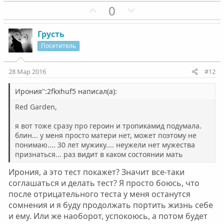
П
Н
0
о
е
з
г
Грусть
и
а
Посетитель
т
т
и
и
28 Мар 2016
#12
в
в
н
н
Ирония":2fkxhuf5 написал(а):
ы
ы
Red Garden,
й
й
я вот тоже сразу про героин и тропикамид подумала.
г
г
блин... у меня просто матери нет, может поэтому не
о
о
понимаю.... 30 лет мужику.... неужели нет мужества
л
л
признаться... раз видит в каком состоянии мать
о
о
Ирония, а это тест покажет? Значит все-таки
с
с
соглашаться и делать тест? Я просто боюсь, что
после отрицательного теста у меня останутся
сомнения и я буду продолжать портить жизнь себе
и ему. Или же наоборот, успокоюсь, а потом будет