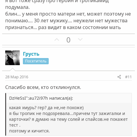
я вот тоже сразу про героин и тропикамид
й
й
подумала.
г
г
блин... у меня просто матери нет, может поэтому не
о
о
понимаю.... 30 лет мужику.... неужели нет мужества
л
л
признаться... раз видит в каком состоянии мать
о
о
П
Н
0
с
с
о
е
з
г
Грусть
и
а
Посетитель
т
т
и
и
28 Мар 2016
#11
в
в
Спасибо всем, кто откликнулся.
н
н
ы
ы
DzHeSsI":au72i97h написал(а):
й
й
какая хмурь? гер? да не,не похоже)
г
г
я бы тропик не подозревала...причем тут зажигалки и
о
о
карточки? я думаю на тему солей и спайсов.не покажет
тест .
л
л
поэтому и кичится.
о
о