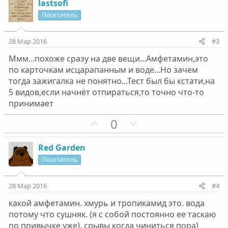
з
г
lastsofi
и
а
Посетитель
т
т
и
и
28 Мар 2016
#3
в
в
Ммм...похоже сразу на две вещи...Амфетамин,это
н
н
по карточкам исцарапанным и воде...Но зачем
ы
ы
тогда зажигалка не понятно...Тест был бы кстати,на
й
й
5 видов,если начнёт отпираться,то точно что-то
г
г
принимает
о
о
П
Н
0
л
л
о
е
о
о
з
г
с
с
Red Garden
и
а
Посетитель
т
т
и
и
28 Мар 2016
#4
в
в
какой амфетамин. хмурь и тропикамид это. вода
н
н
потому что сушняк. (я с собой постоянно ее таскаю
ы
ы
по привычке уже). срывы когда чиниться пора)