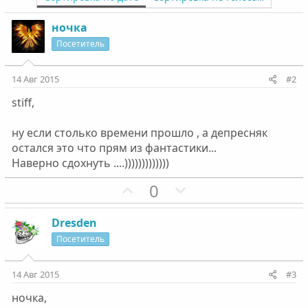
ночка
Посетитель
14 Авг 2015
#2
stiff,
ну если столько времени прошло , а депресняк
остался это что прям из фантастики...
Наверно сдохнуть ....)))))))))))))
П
Н
0
о
е
з
г
Dresden
и
а
Посетитель
т
т
и
и
14 Авг 2015
#3
в
в
ночка,
н
н