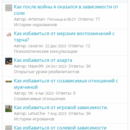
н
н
Как после войны я оказался в зависимости от
ы
ы
соли
й
й
Автор: Arteman
Ответы: 77
Пятница в 06:27
г
г
Истории наркоманов
о
о
Как избавиться от мерзких воспоминаний с
л
л
тэрча?
о
о
Автор: caxaros
Ответы: 12
22 Дек 2023
с
с
Психологические консультации
Как избавиться от азарта
Автор: Иван99
Ответы: 3K
24 Окт 2023
Открытые уроки реабилитантов
Как избавиться от созависимых отношений с
мужчиной
Автор: VK
Ответы: 0
6 Авг 2023
Созависимые отношения
Как избавиться от игровой зависимости.
Автор: LehaChe
Ответы: 3K
7 Апр 2023
Истории игроманов
Как избавиться от солевой зависимости