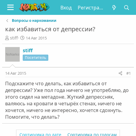
Вход
Регистрация
Вопросы о наркомании
как избавиться от депрессии?
А
Д
stiff
14 Авг 2015
в
а
т
т
stiff
о
а
Посетитель
р
н
т
а
е
ч
14 Авг 2015
#1
м
а
Подскажите что делать, как избавиться от
ы
л
а
депрессии? Уже пол года ничего не употребляю, до
этого сидел на метадоне. Жуткий депрессняк,
валяюсь на кровати в четырёх стенах, ничего не
хочется, ничего не интересно, хочется сдохнуть.
Помогите, что делать?
Сортировка по дате
Сортировка по голосам