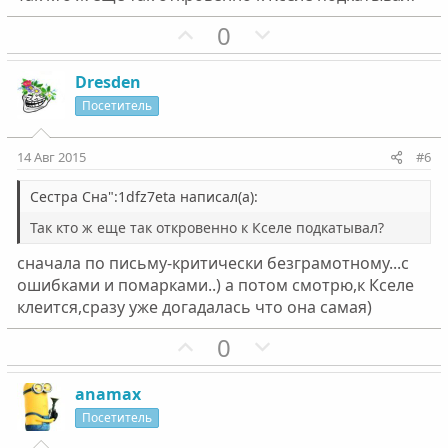
н
н
ы
ы
П
Н
0
й
й
о
е
г
г
з
г
Dresden
о
о
и
а
Посетитель
л
л
т
т
о
о
и
и
14 Авг 2015
#6
с
с
в
в
н
н
Сестра Сна":1dfz7eta написал(а):
ы
ы
Так кто ж еще так откровенно к Кселе подкатывал?
й
й
сначала по письму-критически безграмотному...с
г
г
ошибками и помарками..) а потом смотрю,к Кселе
о
о
клеится,сразу уже догадалась что она самая)
л
л
о
П
о
Н
0
с
о
с
е
з
г
anamax
и
а
Посетитель
т
т