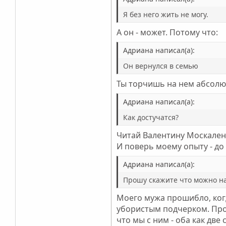
Я без него жить не могу.
А он - может. Потому что:
Адриана написал(а):
Он вернулся в семью
Ты торчишь на нем абсолют
Адриана написал(а):
Как достучатся?
Читай Валентину Москаленк
И поверь моему опыту - до 
Адриана написал(а):
Прошу скажите что можно на
Моего мужа прошибло, когд
убористым подчерком. Про 
что мы с ним - оба как дв