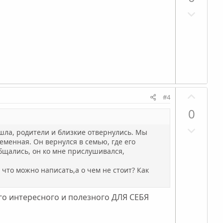
о
с
з
л
Н
и
о
е
т
с
г
и
а
в
т
н
и
ы
в
й
П
н
г
#4
о
ы
о
0
з
й
л
Н
и
г
о
ушла, родители и близкие отвернулись. Мы
е
т
еменная. Он вернулся в семью, где его
о
с
г
общались, он ко мне прислушивался,
и
л
а
в
о
 что можно написать,а о чем не стоит? Как
т
н
с
и
ы
го интересного и полезного ДЛЯ СЕБЯ
в
й
н
г