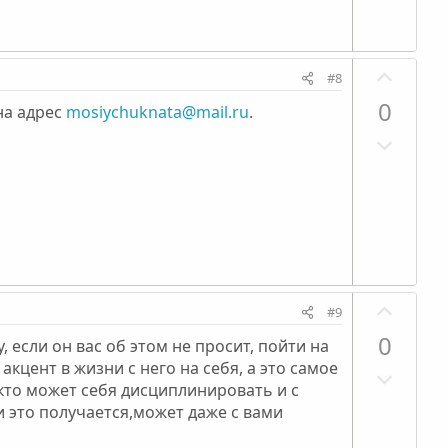
т
н
с
и
ы
в
й
П
н
г
#8
о
ы
о
0
на адрес
mosiychuknata@mail.ru
.
з
й
л
Н
и
г
о
е
т
о
с
г
и
л
а
в
о
т
н
с
и
ы
в
й
П
н
г
#9
о
ы
о
0
если он вас об этом не просит, пойти на
з
й
л
кцент в жизни с него на себя, а это самое
Н
и
г
о
 кто может себя дисциплинировать и с
е
т
о
с
 это получается,может даже с вами
г
и
л