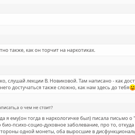
но также, как он торчит на наркотиках.
о, слушай лекции В. Новиковой. Там написано - как дос
него достучаться также сложно, как нам здесь до тебя
писать,а о чем не стоит?
а я ему(он тогда в наркологичке был) писала письмо о
био-психо-социо-духовное заболевание, про то, откуда у
е стороны одной монеты, оба выросшие в дисфункционал