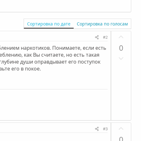
Сортировка по дате
Сортировка по голосам
П
#2
о
0
еблением наркотиков. Понимаете, если есть
з
еблению, как Вы считаете, но есть такая
Н
и
 глубине души оправдывает его поступок
е
т
вьте его в покое.
г
и
а
в
т
н
и
ы
в
й
н
г
ы
о
й
л
П
#3
г
о
о
0