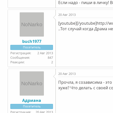
Если надо - пиши в личку!
20 Авг 2013
[youtube][/youtube]http:/
..Тот случай когда Драма н
buch1977
Посетитель
2 Авг 2013
847
2
20 Авг 2013
Прочла, я созависима - это
хуже? Что делать с своей 
Адриана
Посетитель
20 Авг 2013