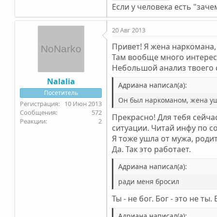
Если у человека есть "зачем
20 Авг 2013
Привет! Я жена наркомана, 
Там вообще много интересн
Небольшой анализ твоего
Nalalia
Адриана написал(а):
Посетитель
Он был наркоманом, жена уш
10 Июн 2013
572
Прекрасно! Для тебя сейчас
2
ситуации. Читай инфу по со
Я тоже ушла от мужа, родит
Да. Так это работает.
Адриана написал(а):
ради меня бросил
Ты - не бог. Бог - это не т
Адриана написал(а):