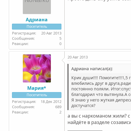
Адриана
Посетитель
20 Авг 2013
5
0
20 Авг 2013
Адриана написал(а):
Крик души!!!! Помогите!!!1,
влюбились друг в друга,ради
Мария*
постоянно поляли. Итог:спус
благодарил что вытянула.А се
Посетитель
Я знаю у него жуткая дипрес
18 Дек 2012
достучатся?
689
2
а вы с наркоманом жили? с
найдёте в разделе созавис
_________________