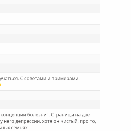
с
тучаться. С советами и примерами.
 "концепции болезни". Страницы на две
 него депрессии, хотя он чистый, про то,
ьных семьях.