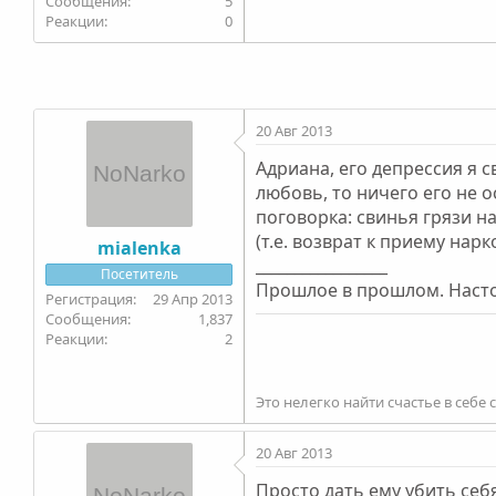
5
0
20 Авг 2013
Адриана, его депрессия я 
любовь, то ничего его не о
поговорка: свинья грязи н
(т.е. возврат к приему нарк
mialenka
_________________
Посетитель
Прошлое в прошлом. Настоя
29 Апр 2013
1,837
2
Это нелегко найти счастье в себе
20 Авг 2013
Просто дать ему убить себ