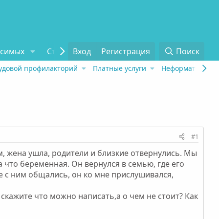
исимых
Статьи
Вход
Отзывы
Регистрация
О проекте
Поиск
Tel
удовой профилакторий
Платные услуги
Неформат
Рех
#1
м, жена ушла, родители и близкие отвернулись. Мы
а что беременная. Он вернулся в семью, где его
е с ним общались, он ко мне прислушивался,
у скажите что можно написать,а о чем не стоит? Как