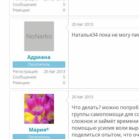
5
0
20 Авг 2013
Наталья34 пока не могу п
Адриана
Посетитель
20 Авг 2013
5
0
20 Авг 2013
Что делать? можно попробо
группы самопомощи для соз
сложное и займёт времени 
помощью усилия воли выра
Мария*
поделиться опытом, что оч
Посетитель