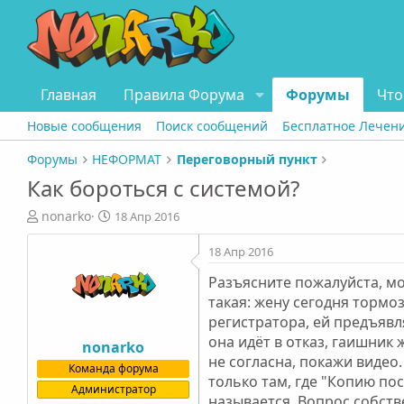
Главная
Правила Форума
Форумы
Что
Новые сообщения
Поиск сообщений
Бесплатное Лечен
Форумы
НЕФОРМАТ
Переговорный пункт
Как бороться с системой?
А
Д
nonarko
18 Апр 2016
в
а
т
т
18 Апр 2016
о
а
Разъясните пожалуйста, мо
р
н
т
а
такая: жену сегодня тормо
е
ч
регистратора, ей предъявл
м
а
она идёт в отказ, гаишник
nonarko
ы
л
не согласна, покажи видео
Команда форума
а
только там, где "Копию по
Администратор
называется. Вопрос собств