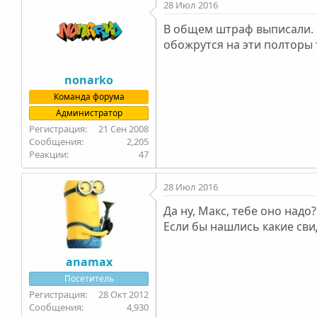
28 Июл 2016
В общем штраф выписали. Н
обожрутся на эти полторы 
nonarko
Команда форума
Администратор
21 Сен 2008
2,205
47
28 Июл 2016
Да ну, Макс, тебе оно надо
Если бы нашлись какие свид
anamax
Посетитель
28 Окт 2012
4,930