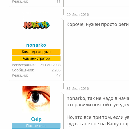
11
29 Июл 2016
Короче, нужен просто реги
nonarko
Команда форума
Администратор
21 Сен 2008
2,205
47
31 Июл 2016
nonarko, так не надо в нач
отправили почтой с уведом
Но, это все при том, если
Снip
суд встанет не на Вашу ст
Посетитель