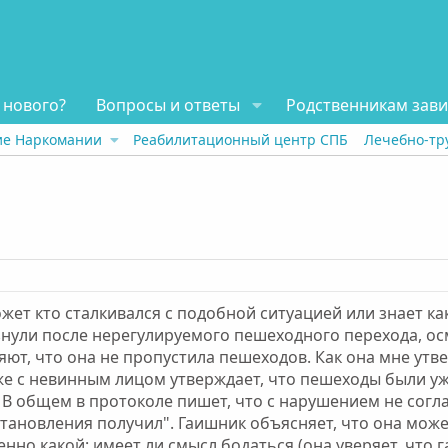
 нового?
Вопросы и ответы
Родственникам зав
ие Наркомании
Реабилитационный центр СПБ
Лечебно-тр
жет кто сталкивался с подобной ситуацией или знает ка
знули после нерегулируемого пешеходного перехода, ос
яют, что она не пропустила пешеходов. Как она мне утв
 же с невинным лицом утверждает, что пешеходы были уже
. В общем в протоколе пишет, что с нарушением не сог
становления получил". Гаишник объясняет, что она может
енно какой: имеет ли смысл бодаться (она уверяет, что 