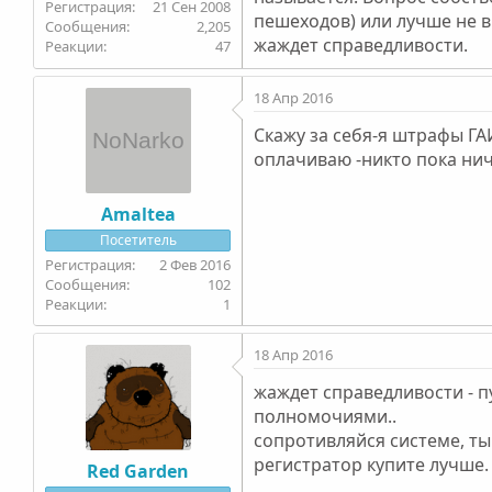
21 Сен 2008
пешеходов) или лучше не в
2,205
жаждет справедливости.
47
18 Апр 2016
Скажу за себя-я штрафы ГА
оплачиваю -никто пока нич
Amaltea
Посетитель
2 Фев 2016
102
1
18 Апр 2016
жаждет справедливости - п
полномочиями..
сопротивляйся системе, ты
регистратор купите лучше.
Red Garden