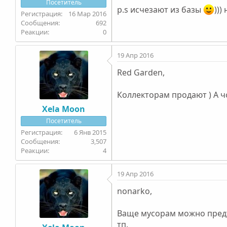
Посетитель
p.s исчезают из базы
)))
16 Мар 2016
692
0
19 Апр 2016
Red Garden,
Коллекторам продают ) А ч
Xela Moon
Посетитель
6 Янв 2015
3,507
4
19 Апр 2016
nonarko,
Ваще мусорам можно предъя
тп.