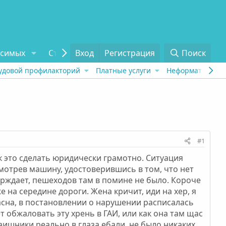
исимых
Статьи
Вход
Отзывы
Регистрация
О проекте
Поиск
Tel
удовой профилакторий
Платные услуги
Неформат
Рех
#1
к это сделать юридически грамотно. Ситуация
мотрев машину, удостоверившись в том, что нет
ерждает, пешеходов там в помине не было. Короче
 на середине дороги. Жена кричит, иди на хер, я
ласна, в постановлении о нарушении расписалась
 обжаловать эту хрень в ГАИ, или как она там щас
гаишники реально в глаза ебали, не было никаких