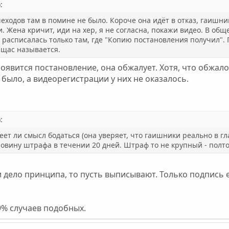
:
шеходов там в помине не было. Короче она идёт в отказ, гаишн
. Жена кричит, иди на хер, я не согласна, покажи видео. В общ
расписалась только там, где "Копию постановления получил". 
м щас называется.
появится постановление, она обжалует. Хотя, что обжало
 было, а видеорегистрации у них не оказалось.
:
еет ли смысл бодаться (она уверяет, что гаишники реально в г
овину штрафа в течении 20 дней. Штраф то не крупный - полто
и дело принципа, то пусть выписывают. Только подпись е
99% случаев подобных.