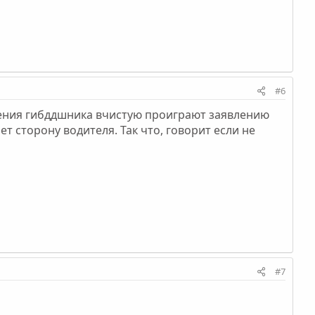
#6
нения гибддшника вчистую проиграют заявлению
т сторону водителя. Так что, говорит если не
#7