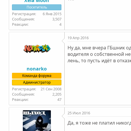
Xela Moon
Посетитель
6 Янв 2015
3,507
4
19 Апр 2016
Ну да, мне вчера ГБшник 
водителя о собственной нев
лень, то пусть идёт в отказ
nonarko
Команда форума
Администратор
21 Сен 2008
2,205
47
25 Июл 2016
Да, я тоже не платил никог