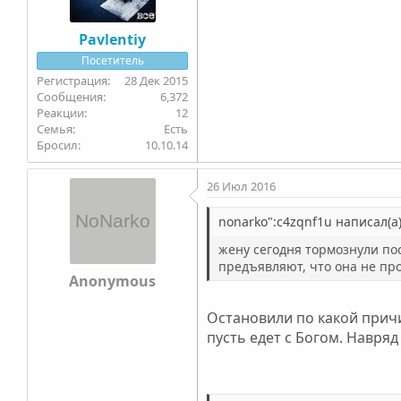
Pavlentiy
Посетитель
28 Дек 2015
6,372
12
Семья
Есть
Бросил
10.10.14
26 Июл 2016
nonarko":c4zqnf1u написал(а)
жену сегодня тормознули по
предъявляют, что она не пр
Anonymous
Остановили по какой причи
пусть едет с Богом. Навряд