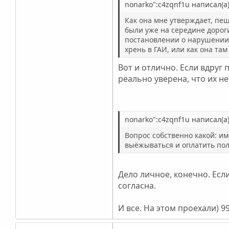
nonarko":c4zqnf1u написал(а)
Как она мне утверждает, пе
были уже на середине дороги
постановлении о нарушении 
хрень в ГАИ, или как она та
Вот и отлично. Если вдруг 
реально уверена, что их не
nonarko":c4zqnf1u написал(а)
Вопрос собственно какой: им
выёжываться и оплатить пол
Дело личное, конечно. Есл
согласна.
И все. На этом проехали) 