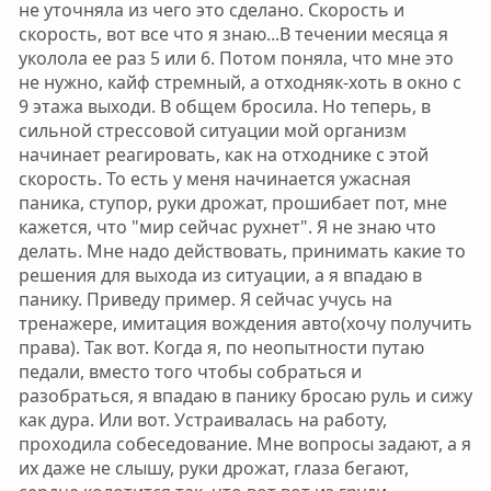
не уточняла из чего это сделано. Скорость и
скорость, вот все что я знаю...В течении месяца я
уколола ее раз 5 или 6. Потом поняла, что мне это
не нужно, кайф стремный, а отходняк-хоть в окно с
9 этажа выходи. В общем бросила. Но теперь, в
сильной стрессовой ситуации мой организм
начинает реагировать, как на отходнике с этой
скорость. То есть у меня начинается ужасная
паника, ступор, руки дрожат, прошибает пот, мне
кажется, что "мир сейчас рухнет". Я не знаю что
делать. Мне надо действовать, принимать какие то
решения для выхода из ситуации, а я впадаю в
панику. Приведу пример. Я сейчас учусь на
тренажере, имитация вождения авто(хочу получить
права). Так вот. Когда я, по неопытности путаю
педали, вместо того чтобы собраться и
разобраться, я впадаю в панику бросаю руль и сижу
как дура. Или вот. Устраивалась на работу,
проходила собеседование. Мне вопросы задают, а я
их даже не слышу, руки дрожат, глаза бегают,