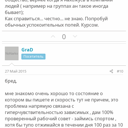
с
с
людей ( например на группах ан такое иногда
бывает);
Как справиться... честно... не знаю. Попробуй
обычных успокоительных попей. Курсом.
П
Н
0
о
е
з
г
GraD
и
а
Посетитель
т
т
и
и
27 Май 2015
#10
в
в
бред,
н
н
ы
ы
мне знакомо очень хорошо то состояние о
й
й
котором вы пишете и скорость тут не причем, это
г
г
проблема напрямую связана с
о
о
гиперчувствительностью зависимых , дам 100%
л
л
проверенный рабочий совет - займись спортом ,
о
о
хотя бы тупо отжимайся в течении дня 100 раз за 10