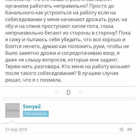
организм работать неправильно? Просто до
банального-как устроиться на работу если на
собеседовании у меня начинают дрожать руки, на
лбу и на спине проступают капли пота, глаза
непроизвольно бегают из стороны в сторону? Пока
я сижу и пытаюсь себя убедить, что все хорошо и
боятся нечего, думаю как положить руки, чтобы не
было заметно дрожи и сосредотачиваю взор, я
даже не слышу вопросов, которые мне задают.
Теряю нить разговора. Кто меня на работу возьмет
после такого собеседования? В лучшем случае
решат, что я с похмела.
П
Н
0
о
е
з
г
Sonya2
и
а
Посетитель
т
т
и
и
21 Апр 2015
#8
в
в