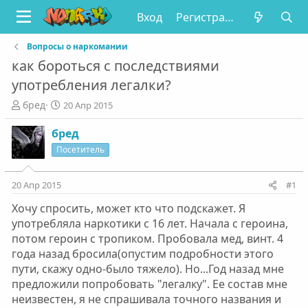
Вход
Регистрация
Вопросы о наркомании
как бороться с последствиями
употребления легалки?
А
Д
бред
20 Апр 2015
в
а
т
т
бред
о
а
Посетитель
р
н
т
а
е
ч
20 Апр 2015
#1
м
а
Хочу спросить, может кто что подскажет. Я
ы
л
а
употребляла наркотики с 16 лет. Начала с героина,
потом героин с тропиком. Пробовала мед, винт. 4
года назад бросила(опустим подробности этого
пути, скажу одно-было тяжело). Но...Год назад мне
предложили попробовать "легалку". Ее состав мне
неизвестен, я не спрашивала точного названия и