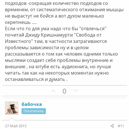
с
с
подходов -сокращая количество подходов со
временем, от систематического отжимания мышцы
не вырастут не бойся а вот духом маленько
окрепнешь ....
Если что то для ума надо что бы "отвлечься"
почитай Джиду Кришнамурти "Свобода от
Известного" там, в частности затрагиваются
проблемы зависимости ну и в целом
рассказывается о том как человек одними только
мыслями создает себе проблемы внутренние и
внешние , на ютубе есть аудиокнига, но лучше
читать так как на некоторых моментах нужно
останавливаться и думать .
П
Н
0
о
е
з
г
бабочка
и
а
Посетитель
т
т
и
и
27 Май 2015
#11