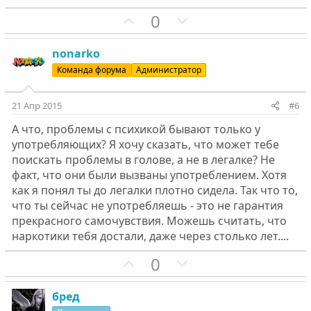
с
с
П
Н
0
о
е
з
г
nonarko
и
а
Команда форума
Администратор
т
т
и
и
21 Апр 2015
#6
в
в
А что, проблемы с психикой бывают только у
н
н
употребляющих? Я хочу сказать, что может тебе
ы
ы
поискать проблемы в голове, а не в легалке? Не
й
й
факт, что они были вызваны употреблением. Хотя
г
г
как я понял ты до легалки плотно сидела. Так что то,
о
о
что ты сейчас не употребляешь - это не гарантия
л
л
прекрасного самочувствия. Можешь считать, что
о
о
наркотики тебя достали, даже через столько лет....
с
с
П
Н
0
о
е
з
г
бред