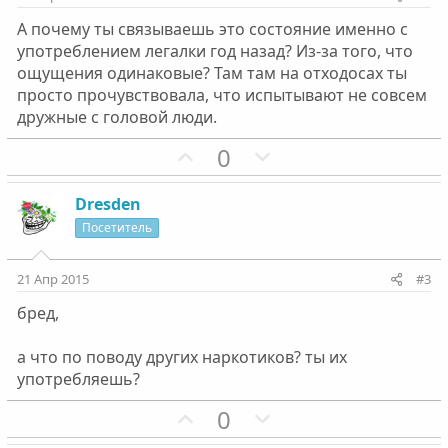
А почему ты связываешь это состояние именно с
употреблением легалки год назад? Из-за того, что
ощущения одинаковые? Там там на отходосах ты
просто прочувствовала, что испытывают не совсем
дружные с головой люди.
П
Н
0
о
е
з
г
Dresden
и
а
Посетитель
т
т
и
и
21 Апр 2015
#3
в
в
бред,
н
н
ы
ы
а что по поводу других наркотиков? ты их
й
й
употребляешь?
г
г
П
Н
0
о
о
о
е
л
л