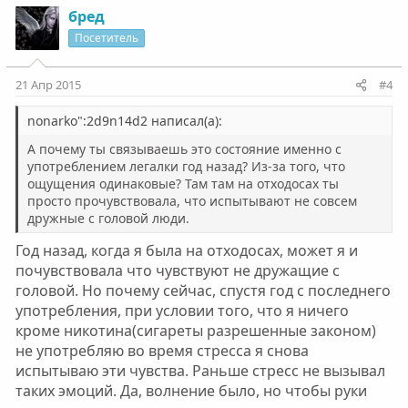
з
г
о
о
бред
и
а
с
с
Посетитель
т
т
и
и
21 Апр 2015
#4
в
в
н
н
nonarko":2d9n14d2 написал(а):
ы
ы
А почему ты связываешь это состояние именно с
й
й
употреблением легалки год назад? Из-за того, что
ощущения одинаковые? Там там на отходосах ты
г
г
просто прочувствовала, что испытывают не совсем
о
о
дружные с головой люди.
л
л
Год назад, когда я была на отходосах, может я и
о
о
почувствовала что чувствуют не дружащие с
с
с
головой. Но почему сейчас, спустя год с последнего
употребления, при условии того, что я ничего
кроме никотина(сигареты разрешенные законом)
не употребляю во время стресса я снова
испытываю эти чувства. Раньше стресс не вызывал
таких эмоций. Да, волнение было, но чтобы руки