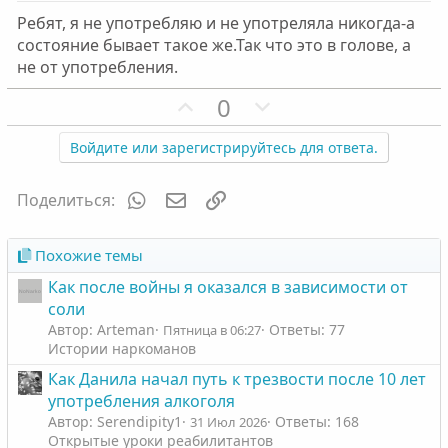
в
в
Ребят, я не употребляю и не употреляла никогда-а
н
н
состояние бывает такое же.Так что это в голове, а
ы
ы
не от употребления.
й
й
г
П
г
Н
0
о
о
о
е
л
з
л
г
Войдите или зарегистрируйтесь для ответа.
о
и
о
а
с
т
с
т
WhatsApp
Электронная почта
Ссылка
Поделиться:
и
и
в
в
Похожие темы
н
н
Как после войны я оказался в зависимости от
ы
ы
соли
й
й
Автор: Arteman
Ответы: 77
Пятница в 06:27
г
г
Истории наркоманов
о
о
Как Данила начал путь к трезвости после 10 лет
л
л
употребления алкоголя
о
о
Автор: Serendipity1
Ответы: 168
31 Июл 2026
с
с
Открытые уроки реабилитантов