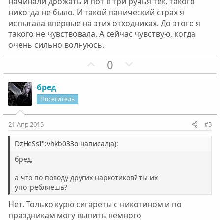
начинали дрожать и пот в три ручья тек, такого
никогда не было. И такой панический страх я
испытала впервые на этих отходниках. До этого я
такого не чувствовала. А сейчас чувствую, когда
очень сильно волнуюсь.
П
Н
0
о
е
з
г
бред
и
а
Посетитель
т
т
и
и
21 Апр 2015
#5
в
в
н
н
DzHeSsI":vhkb033o написал(а):
ы
ы
бред,
й
й
а что по поводу других наркотиков? ты их
г
г
употребляешь?
о
о
л
л
Нет. Только курю сигареты с никотином и по
о
о
праздникам могу выпить немного