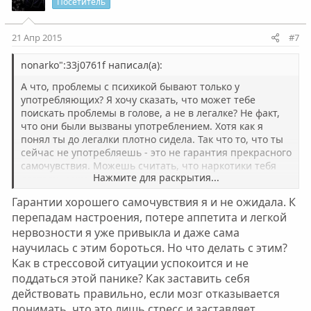
и
а
Посетитель
т
т
и
и
21 Апр 2015
#7
в
в
н
н
nonarko":33j0761f написал(а):
ы
ы
А что, проблемы с психикой бывают только у
й
й
употребляющих? Я хочу сказать, что может тебе
поискать проблемы в голове, а не в легалке? Не факт,
г
г
что они были вызваны употреблением. Хотя как я
о
о
понял ты до легалки плотно сидела. Так что то, что ты
л
л
сейчас не употребляешь - это не гарантия прекрасного
о
о
самочувствия. Можешь считать, что наркотики тебя
Нажмите для раскрытия...
достали, даже через столько лет....
с
с
Гарантии хорошего самочувствия я и не ожидала. К
перепадам настроения, потере аппетита и легкой
нервозности я уже привыкла и даже сама
научилась с этим бороться. Но что делать с этим?
Как в стрессовой ситуации успокоится и не
поддаться этой панике? Как заставить себя
действовать правильно, если мозг отказывается
понимать, что это лишь стресс и заставляет