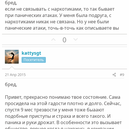
бред,
н
н
если не связывать с наркотиками, то так бывает
ы
ы
при панических атаках. У меня была подруга, с
й
й
наркотиками никак не связана. Но у нее были
г
г
панические атаки, точь-в-точь как описываете вы
о
о
П
Н
0
л
л
о
е
о
о
з
г
с
с
kattysgt
и
а
Посетитель
т
т
и
и
21 Апр 2015
#9
в
в
бред,
н
н
ы
ы
Привет, прекрасно понимаю твое состояние. Сама
й
й
просидела на этой гадости плотно и долго. Сейчас,
г
г
спустя 9 мес трезвости у меня тоже быаают
о
о
подобные приступы и страха и всего такого. И
л
л
паника и руки дрожат. В особенности это вызывает
о
о
общество, вернее когда я нахожусь в компании