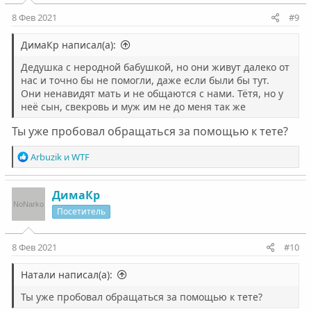
8 Фев 2021
#9
ДимаКр написал(а):
Дедушка с неродной бабушкой, но они живут далеко от
нас и точно бы не помогли, даже если были бы тут.
Они ненавидят мать и не общаются с нами. Тётя, но у
неё сын, свекровь и муж им не до меня так же
Ты уже пробовал обращаться за помощью к тете?
Р
Arbuzik
и
WTF
е
а
к
ДимаКр
ц
Посетитель
и
и
:
8 Фев 2021
#10
Натали написал(а):
Ты уже пробовал обращаться за помощью к тете?