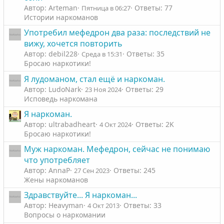
13. Это первый брак? Если нет, опишите причину
Автор: Arteman
Ответы: 77
Пятница в 06:27
развода в предыдущих браках.
Истории наркоманов
Употребил мефедрон два раза: последствий не
14. Любите ли вы своих родных? Любите ли людей,
вижу, хочется повторить
вообще?
Автор: debil228
Ответы: 35
Среда в 15:31
Бросаю наркотики!
15. Каких людей вы уважаете (черты характера, род
занятий и т.д)? Каких людей презираете? Каким людям
Я лудоманом, стал ещё и наркоман.
завидуете?
Автор: LudoNark
Ответы: 29
23 Ноя 2024
Исповедь наркомана
16. Испытываете ли вы жалость к больным
наркоманией, алкоголизмом? Если "да" - то почему,
Я наркоман.
если "нет" - то почему.
Автор: ultrabadheart
Ответы: 2K
4 Окт 2024
Бросаю наркотики!
17. Устраивает ли вас жизнь людей в стране? Если "да"
Муж наркоман. Мефедрон, сейчас не понимаю
- что именно, если "нет" - что именно.
что употребляет
18. Как считаете, кто несёт ответственность за уровень
Автор: AnnaP
Ответы: 245
27 Сен 2023
жизни в стране?
Жены наркоманов
Здравствуйте... Я наркоман...
19. Как считаете, почему в нашей стране так много
Автор: Heavyman
Ответы: 33
4 Окт 2013
бедных?
Вопросы о наркомании