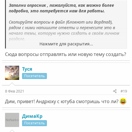
Заполни опросник , пожалуйста, как можно более
подробно, это потребуется нам для работы.
Скопируйте вопросы в файл (блокнот или Вордпад),
рядом с ними напишите ответы и перенесите это в
начало темы, которую нужно создать в своём личном
разделе.
Нажмите для раскрытия...
Сюда вопросы отправлять или новую тему создать?
1. Как считаете, кто или что подтолкнуло вас к болезни
(наркомании, алкоголизму, игромании)?
Туся
2. С кем проживали в детстве (состав семьи)? Кто был
Посетитель
главный в семье? Какие отношения были в семье?
3. Как считаете, вас правильно воспитывали? Если
8 Фев 2021
#19
"нет", то почему? В чём видите ошибки родителей?
Дим, привет! Андрюху с ютуба смотришь что ли?
4. Как учились в школе? Какой был любимый предмет?
ДимаКр
5. Какие отношения были с одноклассниками? Были
друзья в детстве?
Посетитель