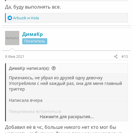
Да, буду выполнять все.
Р
Arbuzik
и
Hola
е
а
к
ДимаКр
ц
Посетитель
и
и
:
8 Фев 2021
#15
ДимаКр написал(а):
Признаюсь, не убрал из друзей одну девочку
Употребляли с ней каждый раз, она для меня главный
триггер
Написала вчера
Предложила встретиться
Нажмите для раскрытия...
Я подумал у меня есть возможность обмануть маму,
Добавил её в чс, больше никого нет кто мог бы
как-то провернуть и сделать так чтобы выйти