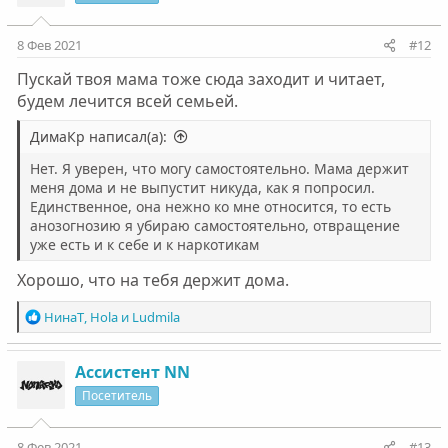
и
и
:
8 Фев 2021
#12
Пускай твоя мама тоже сюда заходит и читает,
будем лечится всей семьей.
ДимаКр написал(а):
Нет. Я уверен, что могу самостоятельно. Мама держит
меня дома и не выпустит никуда, как я попросил.
Единственное, она нежно ко мне относится, то есть
анозогнозию я убираю самостоятельно, отвращение
уже есть и к себе и к наркотикам
Хорошо, что на тебя держит дома.
Р
НинаТ
,
Hola
и
Ludmila
е
а
к
Ассистент NN
ц
Посетитель
и
и
:
8 Фев 2021
#13