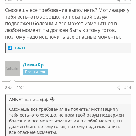
Сможешь все требования выполнять? Мотивация у
тебя есть--это хорошо, но пока твой разум
подвержен болезни и все может измениться в
любой момент, ты должен быть к этому готов,
поэтому надо исключить все опасные моменты.
Р
НинаТ
е
а
к
ДимаКр
ц
Посетитель
и
и
:
8 Фев 2021
#14
ANNET написал(а):
Сможешь все требования выполнять? Мотивация у
тебя есть--это хорошо, но пока твой разум подвержен
болезни и все может измениться в любой момент, ты
должен быть к этому готов, поэтому надо исключить
все опасные моменты.