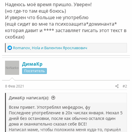
Надеюсь моё время пришло. Уверен!
(но где-то там ещё боюсь)
И уверен что больше не употреблю
(ещё сидит во мне та психозащита*доминанта*
которая давит и **** заставляет писать этот текст в
скобках)
Р
Romanov
,
Hola
и
Валентин Ярославович
е
а
к
ДимаКр
ц
Посетитель
и
и
:
8 Фев 2021
#2
ДимаКр написал(а):
Всем привет. Употреблял мефедрон, фу
Последнее употребление в 20х числах января. Нюхал 5
дней без остановки, после как обычно остался один
дома и оканяательно сказал себе ВСЕ!
Написал маме, чтобы положила меня куда-то, пришёл