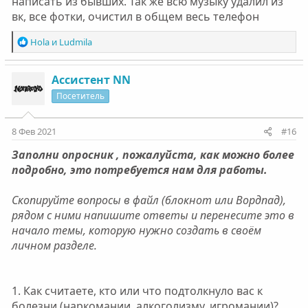
написать из бывших. Так же всю музыку удалил из
вк, все фотки, очистил в общем весь телефон
И первые 20 минут песлее её смс меня осадили
жёсткие психозащиты, хотя я прекрасно понимал что
мы можем употребить если встреимся
Р
Hola
и
Ludmila
е
а
До встречи было 2 часа
к
Ассистент NN
И за это время я смог проделать работу над собой и
ц
побороть психозащиты, убрать анозогнозию
Посетитель
и
Я просто почувствовал в себе того, кто сидит в груди и
и
безумно хочет туда, на улицу, к ней
:
8 Фев 2021
#16
И я сказал ему нет
Потом аргуметировал почему это глупо, почему на
Заполни опросник , пожалуйста, как можно более
самом деле я не хочу этого
подробно, это потребуется нам для работы.
И когда время пришло я написал ей что не выйду и
попросил не писать 3 месяца
Скопируйте вопросы в файл (блокнот или Вордпад),
рядом с ними напишите ответы и перенесите это в
Она так же бросает, говорит что бросила даже уже,
начало темы, которую нужно создать в своём
хотя не верится но в неё я верю, за 3 месяца она
личном разделе.
сможет так же, чувствую что сможет
Вот переписка, что написал ей
1. Как считаете, кто или что подтолкнуло вас к
болезни (наркомании, алкоголизму, игромании)?