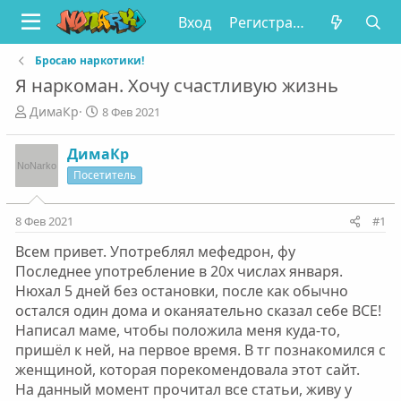
Вход
Регистрация
Бросаю наркотики!
Я наркоман. Хочу счастливую жизнь
А
Д
ДимаКр
8 Фев 2021
в
а
т
т
ДимаКр
о
а
Посетитель
р
н
т
а
е
ч
8 Фев 2021
#1
м
а
ы
л
Всем привет. Употреблял мефедрон, фу
а
Последнее употребление в 20х числах января.
Нюхал 5 дней без остановки, после как обычно
остался один дома и оканяательно сказал себе ВСЕ!
Написал маме, чтобы положила меня куда-то,
пришёл к ней, на первое время. В тг познакомился с
женщиной, которая порекомендовала этот сайт.
На данный момент прочитал все статьи, живу у