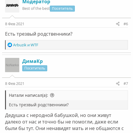
Модератор
которая давит и **** заставляет писать этот текст в
скобках)
Best of the best
Посетитель
8 Фев 2021
#6
Есть трезвый родственники?
Р
Arbuzik
и
WTF
е
а
к
ДимаКр
ц
Посетитель
и
и
:
8 Фев 2021
#7
Натали написал(а):
Есть трезвый родственники?
Дедушка с неродной бабушкой, но они живут
далеко от нас и точно бы не помогли, даже если
были бы тут. Они ненавидят мать и не общаются с