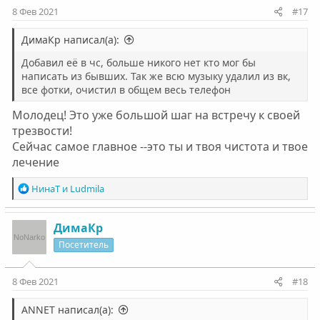
:
8 Фев 2021
#17
ДимаКр написал(а):
Добавил её в чс, больше никого нет кто мог бы
написать из бывших. Так же всю музыку удалил из вк,
все фотки, очистил в общем весь телефон
Молодец! Это уже большой шаг на встречу к своей
трезвости!
Сейчас самое главное --это ты и твоя чистота и твое
лечение
Р
НинаТ
и
Ludmila
е
а
к
ДимаКр
ц
Посетитель
и
и
:
8 Фев 2021
#18
ANNET написал(а):