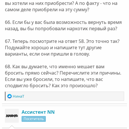
вы хотели на них приобрести? А по факту - что на
самом деле приобрели на эту сумму?
66. Если бы у вас была возможность вернуть время
назад, вы бы попробовали наркотик первый раз?
67. Теперь посмотрите на ответ 58. Это точно так?
Подумайте хорошо и напишите тут другие
варианты, если они пришли в голову.
68. Как вы думаете, что именно мешает вам
бросить прямо сейчас? Перечислите эти причины.
Если вы уже бросили, то напишите, что вас
сподвигло бросить? Как это произошло?
Р
НинаТ
е
а
к
Ассистент NN
ц
Посетитель
и
и