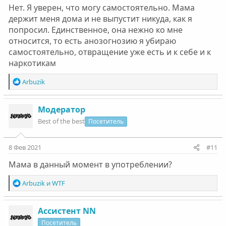
Нет. Я уверен, что могу самостоятельно. Мама
держит меня дома и не выпустит никуда, как я
попросил. Единственное, она нежно ко мне
относится, то есть анозогнозию я убираю
самостоятельно, отвращение уже есть и к себе и к
наркотикам
Р
Arbuzik
е
а
к
Модератор
ц
Best of the best
Посетитель
и
и
:
8 Фев 2021
#11
Мама в данный момент в употреблении?
Р
Arbuzik
и
WTF
е
а
к
Ассистент NN
ц
Посетитель