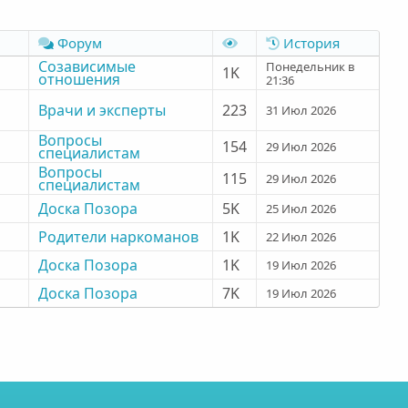
о
с
л
Форум
История
о
Созависимые
Понедельник в
1K
отношения
с
21:36
Врачи и эксперты
223
31 Июл 2026
Вопросы
154
29 Июл 2026
специалистам
Вопросы
115
29 Июл 2026
специалистам
Доска Позора
5K
25 Июл 2026
Родители наркоманов
1K
22 Июл 2026
Доска Позора
1K
19 Июл 2026
Доска Позора
7K
19 Июл 2026