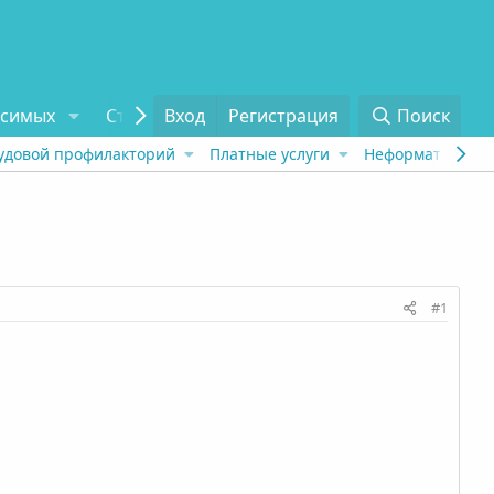
исимых
Статьи
Вход
Отзывы
Регистрация
О проекте
Поиск
Tel
удовой профилакторий
Платные услуги
Неформат
Рех
#1