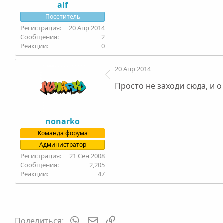
alf
Посетитель
20 Апр 2014
2
0
20 Апр 2014
Просто не заходи сюда, и о
nonarko
Команда форума
Администратор
21 Сен 2008
2,205
47
WhatsApp
Электронная почта
Ссылка
Поделиться: