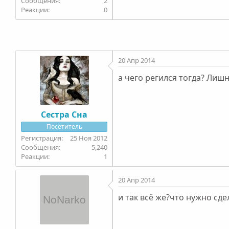
2
0
20 Апр 2014
а чего регился тогда? Лишн
Сестра Сна
Посетитель
25 Ноя 2012
5,240
1
20 Апр 2014
и так всё же?что нужно сде