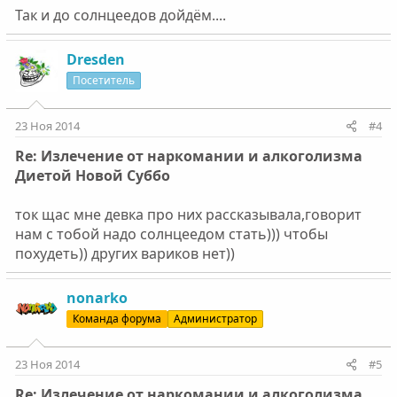
Так и до солнцеедов дойдём....
Dresden
Посетитель
23 Ноя 2014
#4
Re: Излечение от наркомании и алкоголизма
Диетой Новой Суббо
ток щас мне девка про них рассказывала,говорит
нам с тобой надо солнцеедом стать))) чтобы
похудеть)) других вариков нет))
nonarko
Команда форума
Администратор
23 Ноя 2014
#5
Re: Излечение от наркомании и алкоголизма