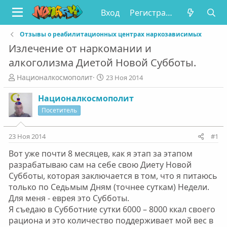
Вход
Регистрация
Отзывы о реабилитационных центрах наркозависимых
Излечение от наркомании и
алкоголизма Диетой Новой Субботы.
А
Д
Националкосмополит
23 Ноя 2014
в
а
т
т
Националкосмополит
о
а
Посетитель
р
н
т
а
е
ч
23 Ноя 2014
#1
м
а
Вот уже почти 8 месяцев, как я этап за этапом
ы
л
а
разрабатываю сам на себе свою Диету Новой
Субботы, которая заключается в том, что я питаюсь
только по Седьмым Дням (точнее суткам) Недели.
Для меня - еврея это Субботы.
Я съедаю в Субботние сутки 6000 – 8000 ккал своего
рациона и это количество поддерживает мой вес в