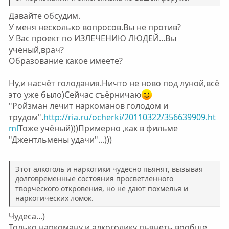
Давайте обсудим.
У меня несколько вопросов.Вы не против?
У Вас проект по ИЗЛЕЧЕНИЮ ЛЮДЕЙ...Вы
учёный,врач?
Образование какое имеете?
Ну,и насчёт голодания.Ничто не ново под луной,всё
это уже было)Сейчас съёрничаю
"Ройзман лечит наркоманов голодом и
трудом".
http://ria.ru/ocherki/20110322/356639909.ht
ml
Тоже учёный)))Примерно ,как в фильме
"Джентльмены удачи"...)))
Этот алкоголь и наркотики чудесно пьянят, вызывая
долговременные состояния просветленного
творческого откровения, но не дают похмелья и
наркотических ломок.
Чудеса...)
Только наркоману и алкоголику пьянеть вообще