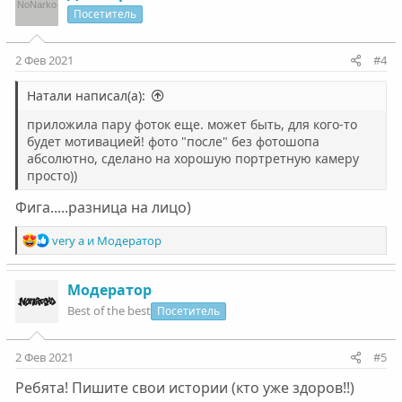
ц
Посетитель
и
и
:
2 Фев 2021
#4
Натали написал(а):
приложила пару фоток еще. может быть, для кого-то
будет мотивацией! фото "после" без фотошопа
абсолютно, сделано на хорошую портретную камеру
просто))
Фига.....разница на лицо)
Р
very a
и
Модератор
е
а
к
Модератор
ц
Best of the best
Посетитель
и
и
:
2 Фев 2021
#5
Ребята! Пишите свои истории (кто уже здоров!!)