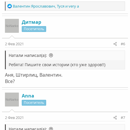
Р
Валентин Ярославович
,
Туся
и
very a
е
а
к
Дитмар
ц
Посетитель
и
и
:
2 Фев 2021
#6
Натали написал(а):
Ребята! Пишите свои истории (кто уже здоров!!)
Аня, Штирлиц, Валентин.
Все?
Anna
Посетитель
2 Фев 2021
#7
Натали написал(а):