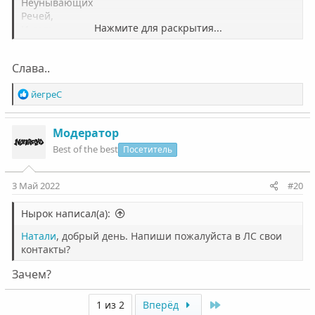
Неунывающих
Речей,
Нажмите для раскрытия...
И даль
Твоих очей.
Слава..
Р
йегреС
е
а
к
Модератор
ц
Best of the best
Посетитель
и
и
:
3 Май 2022
#20
Нырок написал(а):
Натали
, добрый день. Напиши пожалуйста в ЛС свои
контакты?
Зачем?
Last
1 из 2
Вперёд