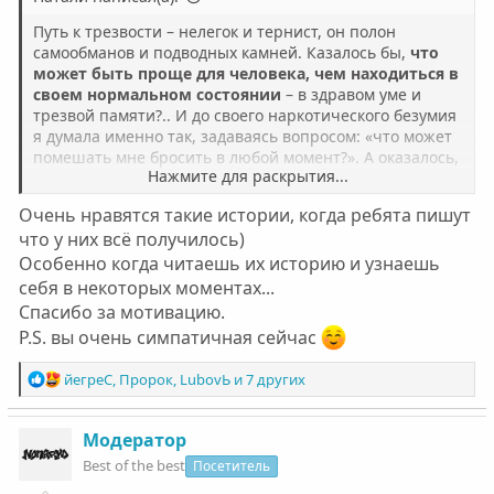
Путь к трезвости – нелегок и тернист, он полон
самообманов и подводных камней. Казалось бы,
что
может быть проще для человека, чем находиться в
своем нормальном состоянии
– в здравом уме и
трезвой памяти?.. И до своего наркотического безумия
я думала именно так, задаваясь вопросом: «что может
помешать мне бросить в любой момент?». А оказалось,
Нажмите для раскрытия...
что все не так просто…
Очень нравятся такие истории, когда ребята пишут
Я романтизировала наркотики, популяризировала их и
что у них всё получилось)
не видела разрушительных последствий из-за
Особенно когда читаешь их историю и узнаешь
психозащит. Абсолютно классическая картина для
начинающего наркомана-подростка: веселая
себя в некоторых моментах...
компания, пьяный угар и слепая договоренность
Спасибо за мотивацию.
попробовать наркотики.
P.S. вы очень симпатичная сейчас
Сначала это был амфетамин, потом я перепробовала
Р
йегреС
,
Пророк
,
LubovЬ
и 7 других
кучу других наркотиков, но остановилась на зловещем
е
мефедроне. И тут Остапа понесло…. Мне
а
потребовалось менее 3-х месяцев для того, чтобы с
к
Модератор
головой окунуться в наркотский мир. Предательства,
ц
Best of the best
Посетитель
унижения, отхода, депрессии, постоянная тревога,
и
мании преследования, воровство, все это окружало