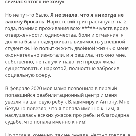
сейчас я этого не хочу
».
Но не тут-то было.
Я не знала, что я никогда не
захочу бросать
. Наркотский трип растянулся на 2
года, помимо проживания всех *****-чувств вроде
отверженности, одиночества, боли и отчаяния, я
должна была поддерживать видимость успешной
студентки. Но попытки жить двойной жизнью меня
окончательно измотали, и я решила, что оно мне,
собственно, не так уж и надо, и я продолжила
существовать с наркотой, полностью забросив
социальную сферу.
В феврале 2020 моя мама позвонила в первый
попавшийся реабилитационный центр и меня
увезли на шаговую ребу к Владимиру и Антону. Мне
безумно повезло, что я попала именно к ним, я
наслушалась всяких ужасов про ребы и благодарна
судьбе, что попала именно к ним!
Но тогда я, конечно, так не думала. Честно говоря, я