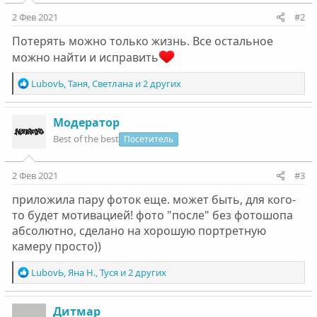
и
:
2 Фев 2021
#2
Потерять можно только жизнь. Все остальное
можно найти и исправить
Р
LubovЬ
,
Таня
,
Светлана
и 2 других
е
а
к
Модератор
ц
Best of the best
Посетитель
и
и
:
2 Фев 2021
#3
приложила пару фоток еще. может быть, для кого-
то будет мотивацией! фото "после" без фотошопа
абсолютно, сделано на хорошую портретную
камеру просто))
Р
LubovЬ
,
Яна Н.
,
Туся
и 2 других
е
а
к
Дитмар