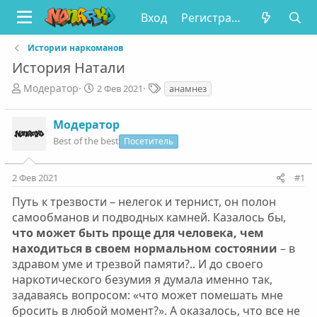
Вход
Регистрация
Истории наркоманов
История Натали
А
Д
Т
Модератор
2 Фев 2021
анамнез
в
а
е
т
т
г
Модератор
о
а
и
р
Best of the best
н
Посетитель
т
а
е
ч
2 Фев 2021
#1
м
а
ы
л
Путь к трезвости – нелегок и тернист, он полон
а
самообманов и подводных камней. Казалось бы,
что может быть проще для человека, чем
находиться в своем нормальном состоянии
– в
здравом уме и трезвой памяти?.. И до своего
наркотического безумия я думала именно так,
задаваясь вопросом: «что может помешать мне
бросить в любой момент?». А оказалось, что все не