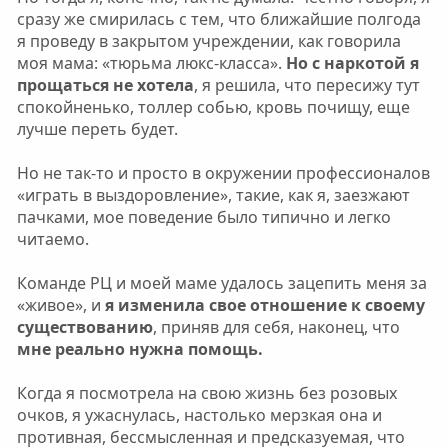
сразу же смирилась с тем, что ближайшие полгода
я проведу в закрытом учреждении, как говорила
моя мама: «тюрьма люкс-класса».
Но с наркотой я
прощаться не хотела
, я решила, что пересижу тут
спокойненько, толлер собью, кровь почищу, еще
лучше переть будет.
Но не так-то и просто в окружении профессионалов
«играть в выздоровление», такие, как я, заезжают
пачками, мое поведение было типично и легко
читаемо.
Команде РЦ и моей маме удалось зацепить меня за
«живое», и
я изменила свое отношение к своему
существованию
, приняв для себя, наконец, что
мне реально нужна помощь.
Когда я посмотрела на свою жизнь без розовых
очков, я ужаснулась, настолько мерзкая она и
противная, бессмысленная и предсказуемая, что