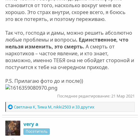
становится от того, насколько вокруг меня все
хорошо. Это страх внутри, скорее всего, я боюсь
это все потерять, и поэтому переживаю.
Так что, господа и дамы, можно решить абсолютно
любые проблемы и вопросы
. Единственное, что
нельзя изменить, это смерть.
А смерть от
наркотиков – частое явление, и кто знает,
возможно, именно ТЕБЯ она не обойдет стороной и
постучится к тебе на очередном приходе.
P.S. Прилагаю фото до и после))
21 Мар 2021
Последнее редактирование:
Р
Светлана К
,
Тима М
,
nikki2503
и 33 других
е
а
к
very a
ц
Посетитель
и