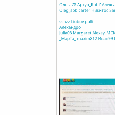
Ольга78
Артур_RubZ
Алекс
Oleg_spb
carter
Никитос
Sa
ssnzz
Liubov
polli
Алехандро
Julia08
Margaret
Alexey_MC
_MapTa_
maxim812
Иван99