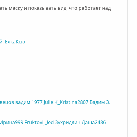
ть маску и показывать вид, что работает над
й.
ЁлкаКсю
вецов
вадим 1977
Julie
K_Kristina2807
Вадим З.
Ирина999
Fruktovij_led
Зухриддин
Даша2486