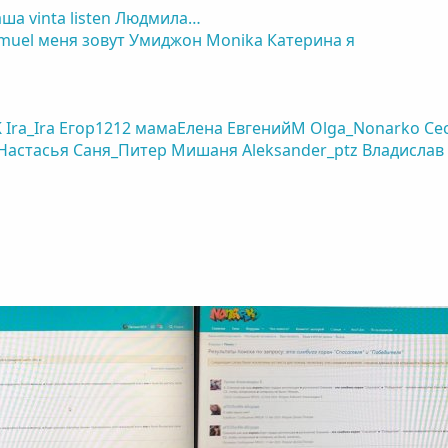
аша
vinta
listen
Людмила…
muel
меня зовут Умиджон
Monika
Катерина я
K
Ira_Ira
Егор1212
мамаЕлена
ЕвгенийM
Olga_Nonarko
Се
Настасья
Саня_Питер
Мишаня
Aleksander_ptz
Владислав