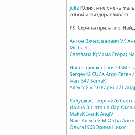
Julie
Юлия, мне очень жаль, 
собой и выздоравливает.
PS: Скрины прилагаю. Найд
Антон Вячеславович
VK
Ан
Michael
Светлана К(Мама Егора)
Na
Настасьюшка
CauseItsMe
s
Sergey42
CUCA
Argo
Евген
ivan_547
SemaK
Алексей v.2.0
Карина21
Анд
бабушкаС
Георгий76
Светл
Ирина З.
Наташа Лар
Оксан
MaksK
IvanK
AngiV
Nairi
Алексей М
Olcha
Анге
Ольга1968
Эрина
Никос