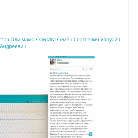
стра Оли
мама-Оли
Иra
Семён Сергеевич
Vanya20
 Андреевич