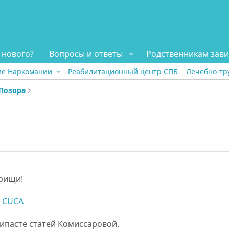
 нового?
Вопросы и ответы
Родственникам зав
ие Наркомании
Реабилитационный центр СПБ
Лечебно-тр
Позора
арищи!
я
CUCA
ипасте статей Комиссаровой.