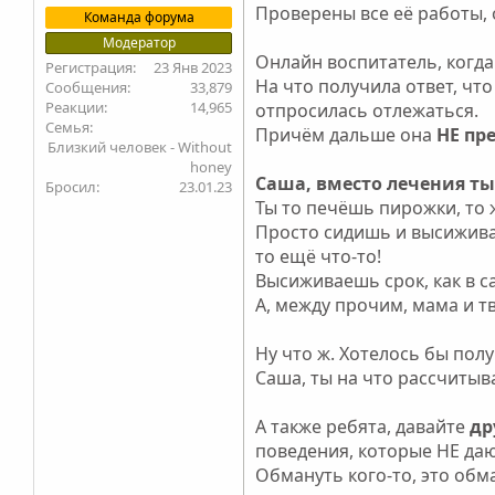
Проверены все её работы, 
Команда форума
Модератор
Онлайн воспитатель, когда
23 Янв 2023
На что получила ответ, чт
33,879
14,965
отпросилась отлежаться.
Семья
Причём дальше она
НЕ пр
Близкий человек - Without
honey
Саша, вместо лечения ты
Бросил
23.01.23
Ты то печёшь пирожки, то 
Просто сидишь и высиживае
то ещё что-то!
Высиживаешь срок, как в с
А, между прочим, мама и т
Ну что ж. Хотелось бы пол
Саша, ты на что рассчитыв
А также ребята, давайте
д
поведения, которые НЕ да
Обмануть кого-то, это обм