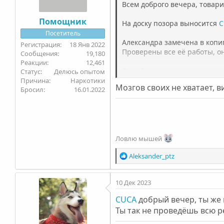
Всем доброго вечера, товар
:
Помощник
На доску позора выносится
C
Посетитель
Александра замечена в копи
18 Янв 2022
Проверены все её работы, он
19,180
12,461
Онлайн воспитатель, когда о
Статус
Делюсь опытом
На что получила ответ, что 
Причина
Наркотики
Мозгов своих не хватает, в
Бросил
16.01.2022
Причём дальше она
НЕ прек
Саша, вместо лечения ты з
Ты то печёшь пирожки, то ж
Просто сидишь и высиживаеш
то!
Ловлю мышей
Высиживаешь срок, как в са
Р
А, между прочим, мама и тво
Aleksander_ptz
е
а
Ну что ж. Хотелось бы получ
10 Дек 2023
к
Саша, ты на что рассчитыва
ц
CUCA
добрый вечер, ты же 
и
А также ребята, давайте
др
Ты так не проведёшь всю ре
и
НЕ дают Александре пролечи
:
Обмануть кого-то, это обман