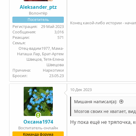
Aleksander_ptz
Julie
Юлия, мне очень жаль, н
Волонтëр
выздоравливает.
Посетитель
Конец какой-либо истории - начал
29 Май 2023
PS: Скрины прилагаю. Найди
3,016
571
Антон Вячеславович
VK
Анту
Семья
Michael
Отец-вадим1977, Мама-
Светлана К(Мама Егора)
Nast
Наташа Лар, Брат-Артем
Швецов, Тетя-Елена
Настасьюшка
CauseItsMe
sa
Швецова
Sergey42
CUCA
Argo
Евгений
Причина
Наркотики
ivan_547
SemaK
Бросил
23.05.23
Алексей v.2.0
Карина21
Андр
10 Дек 2023
бабушкаС
Георгий76
Светлан
Лар
Оксана мама Алеши
Kil
Мишаня написал(а):
MaksK
IvanK
AngiV
Nairi
Алексей М
Olcha
Ангел
Мозгов своих не хватает, вид
Никос
Оксана1974
Ну пока ещё не тряпочка, к
Ольга78
Артур_RubZ
Алекса
Воспитатель-онлайн
Oleg_spb
carter
Никитос
Sam
Команда форума