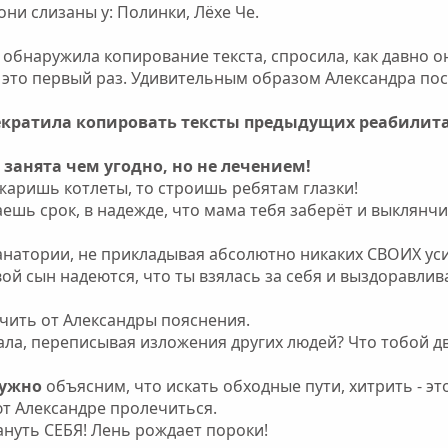
они слизаны у: Полинки, Лёхе Че.
 обнаружила копирование текста, спросила, как давно о
о это первый раз. Удивительным образом Александра по
екратила копировать тексты предыдущих реабилита
 занята чем угодно, но не лечением!
жаришь котлеты, то строишь ребятам глазки!
шь срок, в надежде, что мама тебя заберёт и выклянчи
анатории, не прикладывая абсолютно никаких СВОИХ уси
вой сын надеются, что ты взялась за себя и выздоравли
учить от Александры пояснения.
ала, переписывая изложения других людей? Что тобой 
ружно
объясним, что искать обходные пути, хитрить - эт
ют Александре пролечиться.
ануть СЕБЯ! Лень рождает пороки!