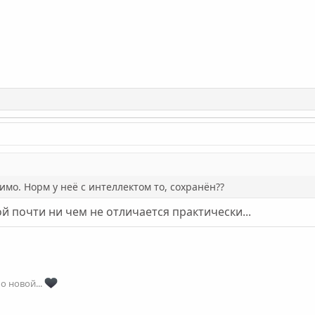
Ira_Ira
Егор1212
мамаЕлена
ЕвгенийM
Olga_Nonarko
Сестра Оли
Саня_Питер
Мишаня
Aleksander_ptz
Владислав Андреевич
Посмотреть вложение 17054
Посмотреть вложение 17055
Посмот
имо. Норм у неё с интеллектом то, сохранён??
й почти ни чем не отличается практически...
о новой...