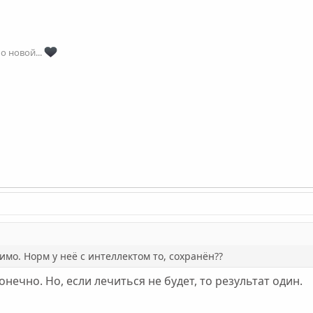
о Саша так и не начала своё лечение. Она решила надеть маску
о новой...
 10 отличий.
анетта
Жанна Д’Арк
AlpenGold
LehaChe
Светлана
Андрей.
ЁлкаК
ien
Оксана1974
dman
 МСК
Максим Каммерер
ей515
Ярополк
Ruslan
Daalonvong
Молчок
а мама Поли
Айрин
Мама-Лама
georgef1
ВВП
Артëм Швецов
ва
lMORLEN
Мисье
vova67
nina67
Ирина П
очек
Krisfox
Ievavaali
IvanK
MaksK
Яна мама зависимого
Ирина99
имо. Норм у неё с интеллектом то, сохранён??
онечно. Но, если лечиться не будет, то результат один.
ша
vinta
listen
Людмила…
uel
меня зовут Умиджон
Monika
Катерина я