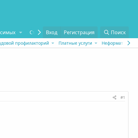
исимых
Статьи
Вход
Отзывы
Регистрация
О проекте
Поиск
Tel
удовой профилакторий
Платные услуги
Неформат
Рех
#1