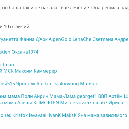
но Саша так и не начала своё лечение. Она решила наде
и 10 отличий.
туанетта
Жанна Д’Арк
AlpenGold
LehaChe
Светлана
Андре
stien
Оксана1974
adman
ий МСК
Максим Каммерер
рей515
Ярополк
Ruslan
Daalonvong
Молчок
ана мама Поли
Айрин
Мама-Лама
georgef1
ВВП
Артëм Ш
а мама Алеши
KillMORLEN
Мисье
vova67
nina67
Ирина П
лочек
Krisfox
Ievavaali
IvanK
MaksK
Яна мама зависимого