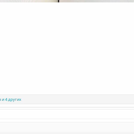
а
и 4 других