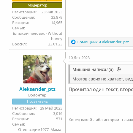
Модератор
ssnzz
Liubov
polli
23 Янв 2023
Алехандро
33,879
Julia08
Margaret
Alexey_MCK
14,965
maxim812
Иван99
Настасья
Семья
Близкий человек - Without
Посмотреть вложение 17053
honey
Р
Помощник
и
Aleksander_ptz
Бросил
23.01.23
е
а
10 Дек 2023
к
ц
и
Мишаня написал(а):
и
Мозгов своих не хватает, вид
:
Aleksander_ptz
Прочитал один текст, второ
Волонтëр
Посетитель
29 Май 2023
3,016
571
Конец какой-либо истории - начал
Семья
Отец-вадим1977, Мама-