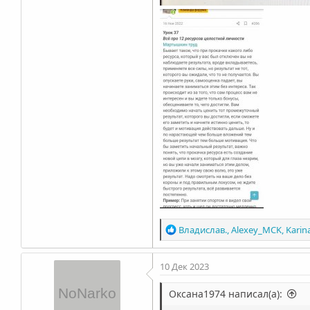
Р
Владислав.
,
Alexey_MCK
,
Karin
е
а
10 Дек 2023
к
ц
и
Оксана1974 написал(а):
и