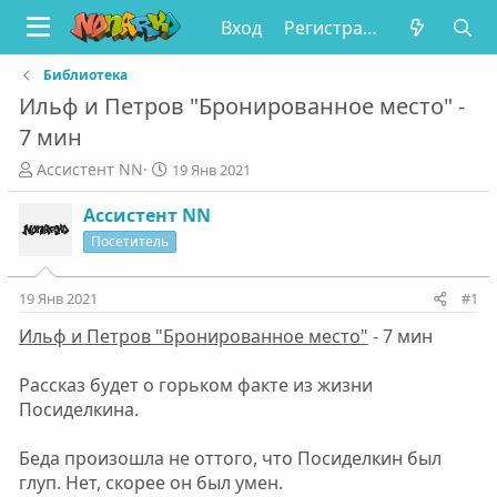
Вход
Регистрация
Библиотека
Ильф и Петров "Бронированное место" -
7 мин
А
Д
Ассистент NN
19 Янв 2021
в
а
т
т
Ассистент NN
о
а
Посетитель
р
н
т
а
е
ч
19 Янв 2021
#1
м
а
Ильф и Петров "Бронированное место"
- 7 мин
ы
л
а
Рассказ будет о горьком факте из жизни
Посиделкина.
Беда произошла не оттого, что Посиделкин был
глуп. Нет, скорее он был умен.