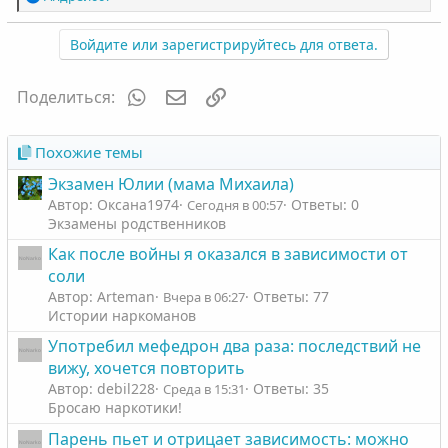
е
а
Войдите или зарегистрируйтесь для ответа.
к
ц
и
WhatsApp
Электронная почта
Ссылка
Поделиться:
и
:
Похожие темы
Экзамен Юлии (мама Михаила)
Автор: Оксана1974
Ответы: 0
Сегодня в 00:57
Экзамены родственников
Как после войны я оказался в зависимости от
соли
Автор: Arteman
Ответы: 77
Вчера в 06:27
Истории наркоманов
Употребил мефедрон два раза: последствий не
вижу, хочется повторить
Автор: debil228
Ответы: 35
Среда в 15:31
Бросаю наркотики!
Парень пьет и отрицает зависимость: можно